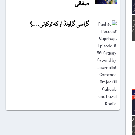
صفائی
گراسی گراونڈ او کہ ترکولی….؟