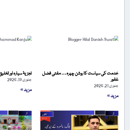
خدمت کی سیاست کا روشن چہرہ… مفتی فضل
تجزیۂ سیارہ اور تخل
غفور
جنوری 19, 2026
جنوری 21, 2026
مزید »
مزید »