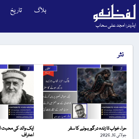
بلاگ
تاریخ
ایڈیٹر: امجد علی سحاب
نثر
حرا، خواب تا زندہ درگور ہونے کا سفر
ایک والد کی محبت ا
اعتراف
جولائی 16, 2026