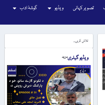
تصویر کہانی
ویڈیو
گوشۂ ادب
ویڈیو گیلری
مزید