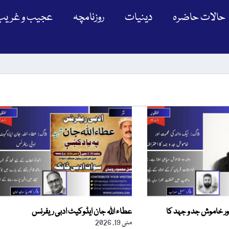
حالات حاضرہ
دینیات
روزنامچہ
عجیب و غریب
ور خاموش جد و جہد کا
عطاء اللہ جان ایڈوکیٹ ادبی ریفرنس
مئی 19, 2026