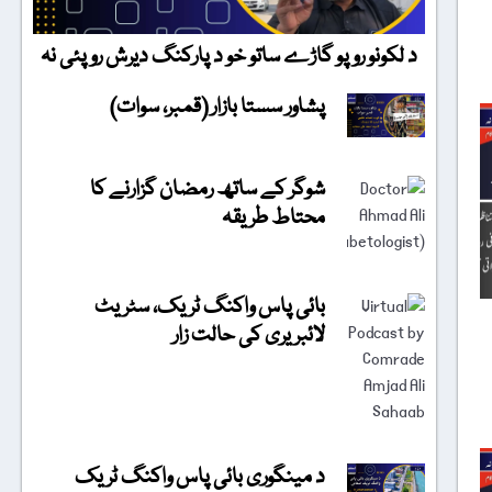
د لکونو روپو گاڑے ساتو خو د پارکنگ دیرش روپئی نہ
پشاور سستا بازار (قمبر، سوات)
شوگر کے ساتھ رمضان گزارنے کا
محتاط طریقہ
بائی پاس واکنگ ٹریک، سٹریٹ
لائبریری کی حالت زار
د مینگوری بائی پاس واکنگ ٹریک