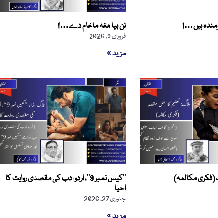
شرمندہ ہیں…!
نن بیا ھغہ ماخام دے…!
فروری 9, 2026
مزید »
 (فکری مکالمہ)
’’کیس نمبر 9‘‘، اردو ادب کی مقصدی روایت کا
احیا
جنوری 27, 2026
مزید »