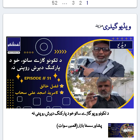
52
…
3
2
1
ویڈیو گیلری
مزید
د لکونو روپو گاڑے ساتو خو د پارکنگ دیرش روپئی نہ
پشاور سستا بازار (قمبر، سوات)