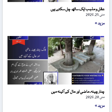
عقل و مذہب ایک ساتھ چل سکتے ہیں
مئی 25, 2026
مزید »
چنار چینہ، ماضی اور حال کے آئینہ میں
مئی 20, 2026
مزید »