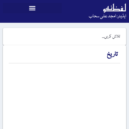
ایڈیٹر: امجد علی سحاب
تاریخ