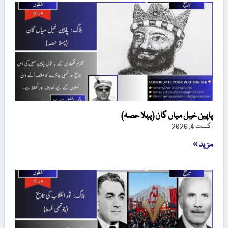
پاپین خیل میاں گان (پہلا حصہ)
اگست 4, 2026
مزید »