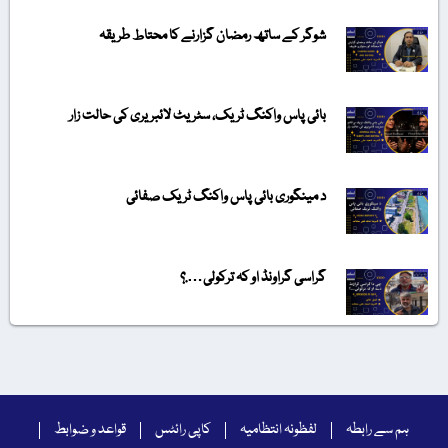
شوگر کے ساتھ رمضان گزارنے کا محتاط طریقہ
بائی پاس واکنگ ٹریک، سٹریٹ لائبریری کی حالت زار
د مینگوری بائی پاس واکنگ ٹریک صفائی
گراسی گراونڈ او کہ ترکولی….؟
ہم سے رابطہ
لفظونہ انتظامیہ
کاپی رائٹس
قواعد و ضوابط