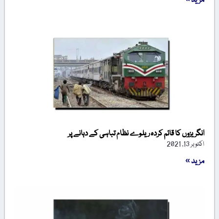
مزید »
انگریزوں کا قائم کردہ ریلوے نظام تباہی کے دہانے پر
اکتوبر 13, 2021
مزید »