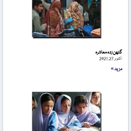
گٹھن زدہ معاشرہ
اکتوبر 27, 2021
مزید »