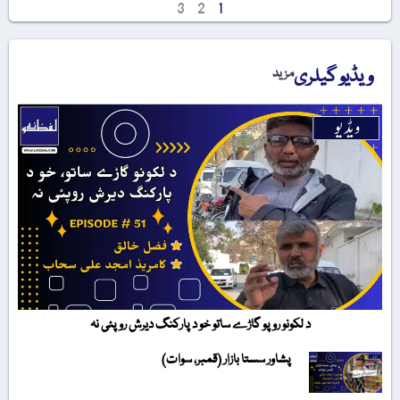
3
2
1
ویڈیو گیلری
مزید
د لکونو روپو گاڑے ساتو خو د پارکنگ دیرش روپئی نہ
پشاور سستا بازار (قمبر، سوات)