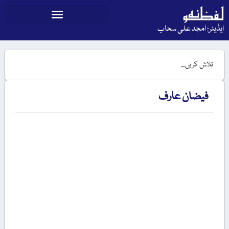
ایڈیٹر: امجد علی سحاب
فیضان عارف