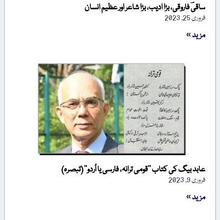
ساقیؔ فاروقی، بڑا ادیب، بڑا شاعر اور عظیم انسان
فروری 25, 2023
مزید »
عابد بیگ کی کتاب ’’قومی ترانہ، فارسی یا اُردو‘‘ (تبصرہ)
فروری 9, 2023
مزید »