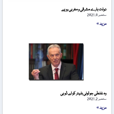
دولت بارے مشرقی و مغربی رویے
ستمبر 8, 2021
مزید »
وہ غلطی جو ٹونی بلیئر کو لے ڈوبی
ستمبر 2, 2021
مزید »