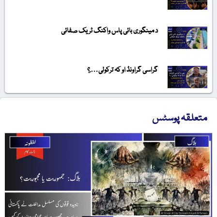
د مینگوری بائی پاس واکنگ ٹریک صفائی
گراسی گراونڈ او کہ ترکولی….؟
متعلقہ پوسٹس