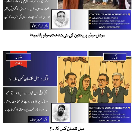
سوشل میڈیا پر پختون کی نئی شناخت: موقع یا المیہ؟
اصل نقصان کس کا…؟