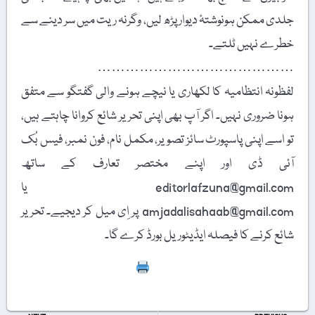
جلدی ممکن ہونوشتۂ دیوار پڑھ لیں، وگرنہ ریت میں سر دینے سے
خطرے نہیں ٹلتے۔
……………………………………
لفظونہ انتظامیہ کا لکھاری یا نیچے ہونے والی گفتگو سے متفق
ہونا ضروری نہیں۔ اگر آپ بھی اپنی تحریر شائع کروانا چاہتے ہیں،
تو اسے اپنی پاسپورٹ سائز تصویر، مکمل نام، فون نمبر، فیس بُک
آئی ڈی اور اپنے مختصر تعارف کے ساتھ
editorlafzuna@gmail.com یا
amjadalisahaab@gmail.com پر اِی میل کر دیجیے۔ تحریر
شائع کرنے کا فیصلہ ایڈیٹوریل بورڈ کرے گا۔
Print