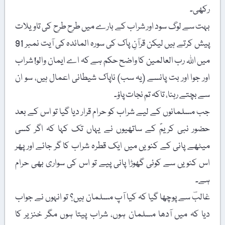
رکھی۔
بہت سے لوگ سود اور شراب کے بارے میں طرح طرح کی تاویلات
پیش کرتے ہیں لیکن قرآنِ پاک کی سورہ المائدہ کی آیت نمبر 91
میں اللہ رب العالمین کا واضح حکم ہے کہ اے ایمان والو! شراب
اور جوا اور بت پانسے (یہ سب) ناپاک شیطانی اعمال ہیں، سو ان
سے بچتے رہنا، تاکہ تم نجات پاؤ۔
جب مسلمانوں کے لیے شراب کو حرام قرار دیا گیا تو اس کے بعد
حضور نبی کریمؐ کے ساتھیوں نے یہاں تک کہا کہ اگر کسی
میٹھے پانی کے کنویں میں ایک قطرہ شراب کا گر جائے اور پھر
اس کنویں سے کوئی گھوڑا پانی پیے تو اس کی سواری بھی حرام
ہے۔
غالبؔ سے پوچھا گیا کہ کیا آپ مسلمان ہیں؟ تو انہوں نے جواب
دیا کہ میں آدھا مسلمان ہوں، شراب پیتا ہوں مگر خنزیر کا