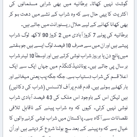
گوشت نہیں کھاتا۔ برطانیہ میں بھی شرابی مسلمانوں کی
اکثریت کا یہی حال ہے کہ وہ شراب کے نشے میں دھت ہو کر
بھی کھانا کھانے کے لیے حلال ریسٹورانٹ میں جاتے ہیں۔
برطانیہ کی پونے 7 کروڑ آبادی میں 2 کروڑ 90 لاکھ لوگ شراب
پیتے ہیں اور ان میں سے صرف 10 فیصد لوگ ایسے ہیں جو ہفتے
میں پانچ دن یا ہر روز شراب نوشی کرتے ہیں اور اوسطاً 10 لیٹر شراب
ہر سال پی جاتے ہیں۔ یونائٹیڈکنگڈم میں جہاں ایک سے ایک
اعلا قسم کی شراب دستیاب ہے، جگہ جگہ پب یعنی میخانے اور
بار کھلے ہوئے ہیں، قدم قدم پر آف لائسنس (شراب کی دکانیں)
ہیں لیکن اس کے باوجود اس ملک کی 43 فیصد آبادی شراب
نوشی نہیں کرتی۔ کیوں کہ وہ شراب پینے کے ناقابلِ تلافی
نقصانات سے آگاہ ہے۔ پاکستان میں شراب نوشی کرنے والوں کا
خیال ہے کہ وہ پینے کے بعد سچ بولنا شروع کر دیتے ہیں اور اُن