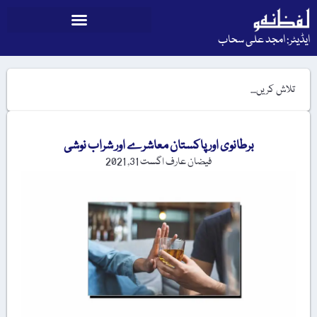
ایڈیٹر: امجد علی سحاب
برطانوی اور پاکستان معاشرے اور شراب نوشی
فیضان عارف
اگست 31, 2021