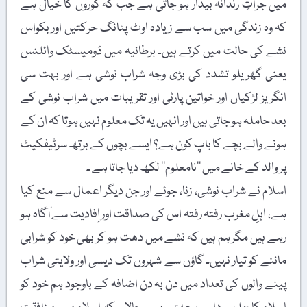
میں جرأتِ رندانہ بیدار ہو جاتی ہے جب کہ گوروں کا خیال ہے
کہ وہ زندگی میں سب سے زیادہ اوٹ پٹانگ حرکتیں اور بکواس
نشے کی حالت میں کرتے ہیں۔ برطانیہ میں ڈومیسٹک وائلنس
یعنی گھریلو تشدد کی بڑی وجہ شراب نوشی ہے اور بہت سی
انگریز لڑکیاں اور خواتین پارٹی اور تقریبات میں شراب نوشی کے
بعد حاملہ ہو جاتی ہیں اور انہیں یہ تک معلوم نہیں ہوتا کہ ان کے
ہونے والے بچے کا باپ کون ہے؟ ایسے بچوں کے برتھ سرٹیفکیٹ
پر والد کے خانے میں ’’نامعلوم‘‘ لکھ دیا جاتا ہے ۔
اسلام نے شراب نوشی، زنا، جوئے اور جن دیگر اعمال سے منع کیا
ہے، اہلِ مغرب رفتہ رفتہ اس کی صداقت اور اِفادیت سے آگاہ ہو
رہے ہیں مگر ہم ہیں کہ نشے میں دھت ہو کر بھی خود کو شرابی
ماننے کو تیار نہیں۔ گاؤں سے شہروں تک دیسی اور ولایتی شراب
پینے والوں کی تعداد میں دن بہ دن اضافہ کے باوجود ہم خود کو