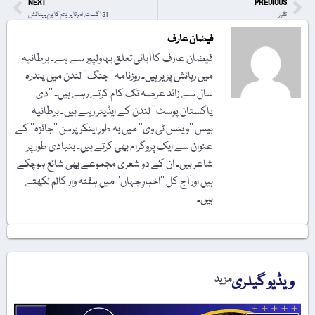
NEXT
PREVIOUS
تقرر
31 اگست، امرتا پریتم کا یومِ پیدائش
فیضان عارف
فیضان عارف کا آبائی تعلق بہاولپور سے ہے۔ برطانیہ
میں رہائش پزیر ہیں۔ ‏روزنامہ ’’جنگ‘‘ لندن میں پندرہ
سال سے زائد عرصہ تک کام کرتے رہے ہیں۔ ‏‏’’دی
پاکستان پوسٹ‘‘ لندن کے ایڈیٹر رہے ہیں۔ برطانیہ
بیس ’’وینس ٹی وی‘‘ میں بہ ‏طورِ اینکر پرسن ’’جائزہ‘‘ کے
عنوان سے ایک پروگرام بھی کرتے ہیں۔ بنیادی طور پر
شاعر ہیں۔ ان کے دو شعری مجموعے بھی شائع ‏ہوچکے
ہیں اور آج کل ’’اخبارِ جہاں‘‘ میں ہفتہ وار کالم لکھتے
ہیں۔
ویڈیو گیلری
مزید