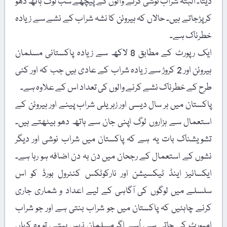
دیتا۔ البتہ شراب نوشی کرنے والوں کے پیچھے سب لوگ ہاتھ دھو
کر پڑجاتے ہیں۔ حالاں کہ ہیروئن کا نشہ شراب کے نشے سے زیادہ
خطرناک ہے۔
ایک رپورٹ کے مطابق 8 لاکھ سے زیادہ پاکستانی مسلمان
ہیروئن اور 2 کروڑ سے زیادہ شراب کے عادی ہیں جب کہ اور کئی
طرح کے خطرناک نشے کرنے والوں کی تعداد اس کے علاوہ ہے۔
پاکستان میں ہر سال دیسی اور زہریلی شراب پینے اور ہیروئن کے
استعمال سے ہزاروں لوگ اپنی جان سے ہاتھ دھو بیٹھتے ہیں۔
تشویشناک بات یہ ہے کہ پاکستان میں شراب نوشی اور دیگر
نشوں کے استعمال کے رجحان میں دن بہ دن اضافہ ہو رہا ہے۔
ایکسائیز اینڈ ٹیکسیشن اور نارکوٹکس کنٹرول بورڈ کو اس
سلسلے میں لوگوں کی آگاہی کے لیے اعداد و شماری جاری
کرنے چاہئیں کہ پاکستان میں جو شراب بنتی ہے اور جو شراب
امپورٹ کی جاتی ہے، اُسے اگر مسلمان نہیں پیتے، تو وہ کہاں