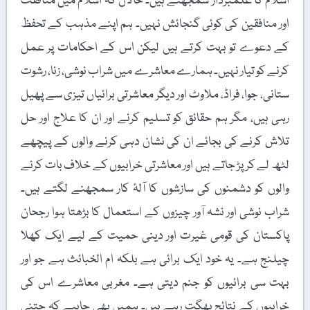
اسلام کا علمبردار سمجھتے ہیں۔ حالاں کہ اسلام میں منافقت
اور منافقین کی کوئی گنجائش نہیں۔ ہم اپنے مذہب کے تحفظ
کے دعوے تو بہت کرتے ہیں لیکن اس کے احکامات پر عمل
کرنے کو تیار نہیں۔ ہمارے معاشرے میں شراب نوشی، زنا، رشوت
ستانی، جوا، فراڈ، ملاوٹ اور دیگر معاشرتی برائیاں تیزی سے پھیل
رہی ہیں، مگر ہم حقائق کو تسلیم کرنے اور ان کا علاج اور حل
تلاش کرنے کی بجائے ان کی نشان دہی کرنے والوں کے پیچھے
لٹھ لے کر پڑ جاتے ہیں اور معاشرتی خرابیوں کے خلاف بات کرنے
والوں کو دشمنوں کی سازشوں کا آلۂ کار سمجھنے لگتے ہیں۔
شراب نوشی اور نشہ آور چیزوں کے استعمال کا بڑھتا ہوا رجحان
پاکستان کی قومی غیرت اور دینی حمیت کے لیے ایک کھلا
چیلنج ہے۔ یہ خود ایک برائی ہے بلکہ ام الخبائث ہے جو اور
بہت سی برائیوں کو جنم دیتی ہے۔ مغربی معاشرے اس کی
خرابیوں کے نتائج بھگت رہے ہیں۔ ہمیں بھی چاہیے کہ جتنی