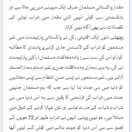
مقدار پاکستانی مسلمان صرف ایک مہینے میں پی جاتا ہے اور
بدقسمتی سے کوئی انہیں اتنی مقدار میں شراب نوشی کے
نقصانات سے بھی آگاہ نہیں کرتا۔
پچھلے دنوں ایک اقلیتی رکن نے پاکستانی پارلیمنٹ میں غیر
مسلموں کو شراب کے لائسنس جاری کرنے پر پابندی کا مطالبہ
کیا، تو اس کی سب سے زیادہ مخالفت مسلمان اراکین پارلیمنٹ
نے کی۔ یہ ہے ہماری وہ منافقت جس پر غیر مسلم ہمارا تمسخر
اُڑاتے ہیں۔ غیر مسلموں نے اپنے حسنِ انتظام سے اپنے معاشروں
کو دنیا میں ہی جنت بنا لیا ہے جب کہ ہم مسلمان جنہیں
جنت میں شراب کی فراہمی کا یقین ہے، وہ اس دنیا میں ہی
شراب و شباب کے مزے لوٹنے اور غل غپاڑا کرنے کے شوق میں
مبتلا ہیں۔ جو نہیں پیتے، انہوں نے شرابِ طہور اور 72 حوروں کے
تصور سے ہی اس دنیا کو جہنم بنانے میں کوئی کسر نہیں اُٹھا