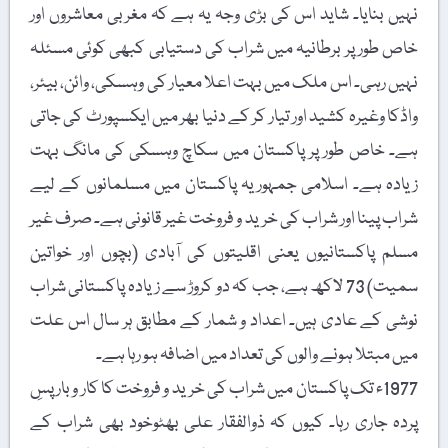
نہیں بنایا۔ شاید اس کی بڑی وجہ یہ ہے کہ مغربی معاشروں اور
خاص طور پر برطانیہ میں شراب کی دستیابی کبھی کوئی مسئلہ
نہیں رہی۔ اس ملک میں بہت اعلا معیار کی وہسکی، وائن، بیئر،
واڈکا وغیرہ کشید اور تیار کر کے دنیا بھر میں ایکسپورٹ کی جاتی
ہے۔ خاص طور پر پاکستان میں سکاچ وہسکی کی مانگ بہت
زیادہ ہے۔ اسلامی جمہوریہ پاکستان میں مسلمانوں کے لیے
شراب پینا اور شراب کی خرید و فروخت غیر قانونی ہے۔ صرف غیر
مسلم پاکستانیوں یعنی اقلیتوں کی آبادی (بچوں اور خواتین
سمیت) 73 لاکھ ہے، جب کہ دو کروڑ سے زیادہ پاکستانی شراب
نوشی کے عادی ہیں۔ اعداد و شمار کے مطابق ہر سال اس علت
میں مبتلا ہونے والوں کی تعداد میں اضافہ ہو رہا ہے۔
1977ء تک پاکستان میں شراب کی خرید و فروخت کا کار و بار پسِ
پردہ جاری رہا۔ کیوں کہ ذوالفقار علی بھٹوخود بھی شراب کے