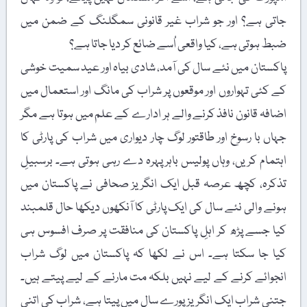
جاتی ہے؟ اور جو شراب غیر قانونی سمگلنگ کے ضمن میں
ضبط ہوتی ہے، کیا واقعی اُسے ضائع کر دیا جاتا ہے؟
پاکستان میں نئے سال کی آمد، شادی بیاہ اور عید سمیت خوشی
کے کئی تہواروں اور موقعوں پر شراب کی مانگ اور استعمال میں
اضافہ قانون نافذ کرنے والے ہر ادارے کے علم میں ہوتا ہے مگر
جہاں با رسوخ اور طاقتور لوگ چار دیواری میں شراب کی پارٹی کا
اہتمام کریں، وہاں پولیس باہر پہرہ دے رہی ہوتی ہے۔ برسبیلِ
تذکرہ، کچھ عرصہ قبل ایک انگریز صحافی نے پاکستان میں
ہونے والی نئے سال کی ایک پارٹی کا آنکھوں دیکھا حال قلمبند
کیا جسے پڑھ کر اہلِ پاکستان کی منافقت پر صرف افسوس ہی
کیا جا سکتا ہے۔ اس نے لکھا کہ پاکستان میں لوگ شراب
انجوائے کرنے کے لیے نہیں بلکہ مت مارنے کے لیے پیتے ہیں۔
جتنی شراب ایک انگریز پورے سال میں پیتا ہے، شراب کی اتنی