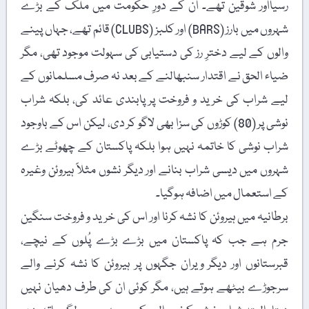
رسیااور شوقین تھے۔ ان کے دورِ حکومت میں ملک کے بڑے
شہروں میں بارز (BARS) اور کلبز (CLUBS) قائم تھے، جہاں پینے
والوں کے لیے دخترِ رز کی دستیابی کی سہولت موجود تھی، مگر
ضیاء الحق نے اقتدار سنبھالنے کے بعد نہ صرف مسلمانوں کے
لیے شراب کی خرید و فروخت پر پابندی عائد کی، بلکہ شراب
نوشی پر (80) کوڑوں کی سزا بھی لاگو کر دی، لیکن اس کے باوجود
شراب نوشی کا خاتمہ نہیں ہوا بلکہ پاکستان کے چھوٹے بڑے
شہروں میں دیسی شراب بنانے اور دیگر نشوں مثلاً ہیروئن وغیرہ
کے استعمال میں اضافہ ہوگیا۔
برطانیہ میں ہیروئن کا نشہ کرنا اور اس کی خرید و فروخت سنگین
جرم ہے جب کہ پاکستان میں بڑے بڑے پُلوں کے نیچے،
قبرستانوں اور دیگر ویران جگہوں پر ہیروئن کا نشہ کرنے والے
سرجوڑے بیٹھے ہوتے ہیں، مگر کوئی ان کی طرف دھیان نہیں