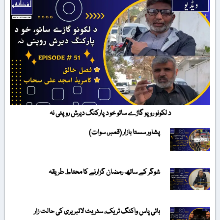
د لکونو روپو گاڑے ساتو خو د پارکنگ دیرش روپئی نہ
پشاور سستا بازار (قمبر، سوات)
شوگر کے ساتھ رمضان گزارنے کا محتاط طریقہ
بائی پاس واکنگ ٹریک، سٹریٹ لائبریری کی حالت زار