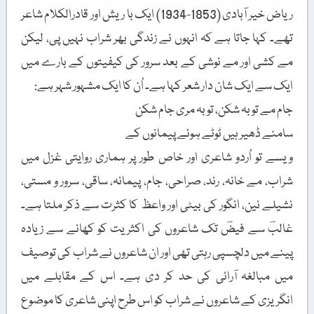
ریاض خیر آبادی (1853-1934) ایک با ریش اور قادرالکلام شاعر
تھے۔ کہا جاتا ہے کہ انہوں نے زندگی بھر شراب نہیں پی، لیکن
مے کشی اور مے نوشی کے بعد سرور کی کیفیتوں کے بارے میں
ایک سے ایک شان دار شعر کہا ہے۔ اُن کا ایک مشہور شہر ہے:
جام مے توبہ شکن، توبہ مری جام شکن
سامنے ڈھیر ہیں ٹوٹے ہوئے پیمانوں کے
ویسے تو اُردو شاعری اور خاص طور پر ہماری روایتی غزل میں
شراب، مے خانہ، رند، صراحی، جام، پیمانہ، ساقی، سرور و مستی،
نشیلے نین، انگور کی بیٹی اور واعظ کا کثرت سے ذکر ملتا ہے۔
غالبؔ سے فیضؔ تک شاعروں کی اکثریت کو کھانے سے زیادہ
پینے میں دلچسپی رہتی تھی اور ان شاعروں نے شراب کی توصیف
میں مبالغہ آرائی کی حد کر دی ہے۔ اس کے مقابلے میں
انگریزی کے شاعروں نے شراب کو اس طرح اپنی شاعری کا موضوع