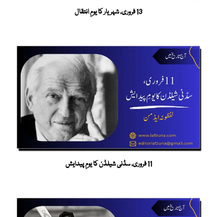
13 فروری، شہریار کا یومِ انتقال
11 فروری، سڈنی شیلڈن کا یومِ پیدایش