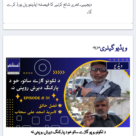
دیجیے۔ تحریر شائع کرنے کا فیصلہ ایڈیٹوریل بورڈ کرے
گا۔
ویڈیو گیلری
مزید
د لکونو روپو گاڑے ساتو خو د پارکنگ دیرش روپئی نہ