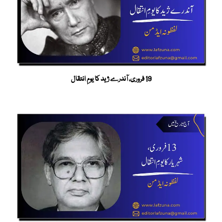
19 فروری، آندرے ژید کا یومِ انتقال