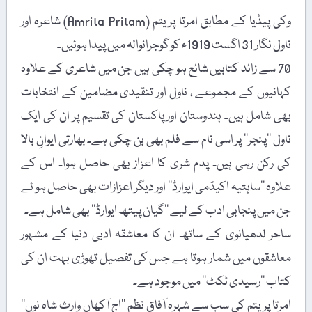
وکی پیڈیا کے مطابق امرتا پریتم (Amrita Pritam) شاعرہ اور
ناول نگار 31 اگست 1919ء کو گوجرانوالہ میں پیدا ہوئیں۔
70 سے زائد کتابیں شائع ہو چکی ہیں جن میں شاعری کے علاوہ
کہانیوں کے مجموعے ، ناول اور تنقیدی مضامین کے انتخابات
بھی شامل ہیں۔ ہندوستان اور پاکستان کی تقسیم پر ان کی ایک
ناول ’’پنجر‘‘ پر اسی نام سے فلم بھی بن چکی ہے۔ بھارتی ایوانِ بالا
کی رکن رہی ہیں۔ پدم شری کا اعزاز بھی حاصل ہوا۔ اس کے
علاوہ ’’ساہتیہ اکیڈمی ایوارڈ‘‘ اور دیگر اعزازات بھی حاصل ہو ئے
جن میں پنجابی ادب کے لیے ’’گیان پیتھ ایوارڈ‘‘ بھی شامل ہے۔
ساحر لدھیانوی کے ساتھ ان کا معاشقہ ادبی دنیا کے مشہور
معاشقوں میں شمار ہوتا ہے جس کی تفصیل تھوڑی بہت ان کی
کتاب ’’رسیدی ٹکٹ‘‘ میں موجود ہے۔
امرتا پریتم کی سب سے شہرہ آفاق نظم ’’اج آکھاں وارث شاہ نوں‘‘