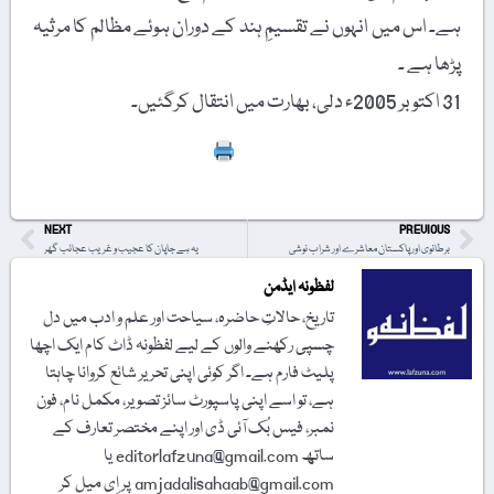
ہے۔ اس میں انہوں نے تقسیمِ ہند کے دوران ہوئے مظالم کا مرثیہ
پڑھا ہے ۔
31 اکتوبر 2005ء دلی، بھارت میں انتقال کرگئیں۔
Print
NEXT
PREVIOUS
برطانوی اور پاکستان معاشرے اور شراب نوشی
یہ ہے جاپان کا عجیب و غریب عجائب گھر
لفظونہ ایڈمن
تاریخ، حالاتِ حاضرہ، سیاحت اور علم و ادب میں دل
چسپی رکھنے والوں کے لیے لفظونہ ڈاٹ کام ایک اچھا
پلیٹ فارم ہے۔ اگر کوئی اپنی تحریر شائع کروانا چاہتا
ہے، تو اسے اپنی پاسپورٹ سائز تصویر، مکمل نام، فون
نمبر، فیس بُک آئی ڈی اور اپنے مختصر تعارف کے
ساتھ editorlafzuna@gmail.com یا
amjadalisahaab@gmail.com پر اِی میل کر