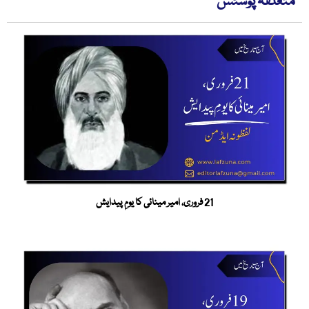
متعلقہ پوسٹس
21 فروری، امیر مینائی کا یومِ پیدایش