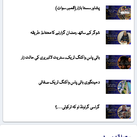
پشاور سستا بازار (قمبر، سوات)
شوگر کے ساتھ رمضان گزارنے کا محتاط طریقہ
بائی پاس واکنگ ٹریک، سٹریٹ لائبریری کی حالت زار
د مینگوری بائی پاس واکنگ ٹریک صفائی
گراسی گراونڈ او کہ ترکولی….؟