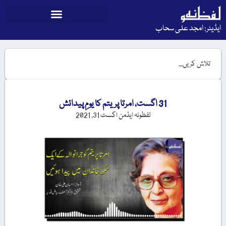
ایڈیٹر: امجد علی سحاب
31 اگست، امرتا پریتم کا یومِ پیدائش
لفظونہ ایڈمن
اگست 31, 2021