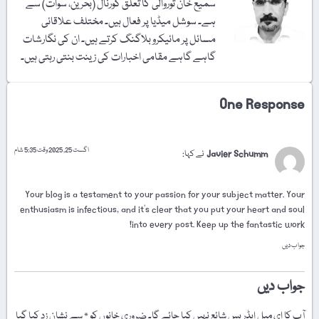
سمیع خان توروالی کا تعلق گورنال (بحرین، سوات) سے
ہے۔ سوشل میڈیا پر فعال ہیں۔ مختلف علاقائی
مسائل پر مائیکرو بلاگنگ کرتے ہیں۔ ان کی نگارشات
گاہے گاہے مقامی اخبارات کی زینت بنتی رہتی ہیں۔
One Response
اگست 25, 2025 وقت 5:35 شام
Javier Schumm
نے کہا:
Your blog is a testament to your passion for your subject matter. Your
enthusiasm is infectious, and it’s clear that you put your heart and soul
into every post. Keep up the fantastic work!
جواب دیں
جواب دیں
آپ کا ای میل ایڈریس شائع نہیں کیا جائے گا۔
ضروری خانوں کو
*
سے نشان زد کیا گیا