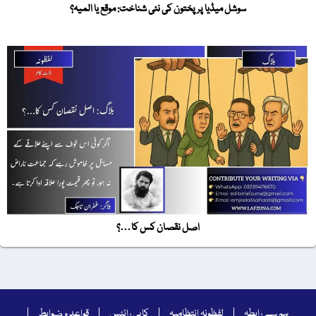
سوشل میڈیا پر پختون کی نئی شناخت: موقع یا المیہ؟
اصل نقصان کس کا…؟
ہم سے رابطہ
لفظونہ انتظامیہ
کاپی رائٹس
قواعد و ضوابط