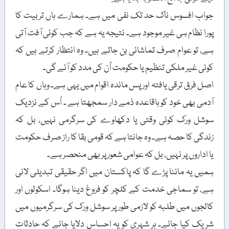
جواب افسوس ناک حد تک نفی میں ہے۔ ہمارے ہاں تربیت کا
پورا نظام ہی غیر موجود ہے۔ نتیجہ یہ ہے کہ جب کوئی آفت آتی
ہے، تو عوام صرف تماشائی بن جاتے ہیں۔ وہ انتظار کرتے ہیں کہ
کوئی غیر ملکی تنظیم یا حکومت اُن کی مدد کو آئے گی۔
اصل فرق ترقی یافتہ اور پس ماندہ اقوام میں یہی ہے۔ وہاں کا عام
آدمی بھی خود کو باقاعدہ ذمے دار سمجھتا ہے ۔ اُس کے نزدیک
سوشل ورک کوئی وقتی یا دکھاوے کی سرگرمی نہیں، بل کہ
زندگی کا حصہ ہے۔ وہ جانتا ہے کہ قومی بقا کا راز صرف حکومت
یا اداروں پر نہیں، بل کہ عوامی شعور پر بھی منحصر ہے۔
ہمیں یہ ماننا پڑے گا کہ پاکستان میں اگر حقیقی تبدیلی لانی
ہے، تو سماجی خدمت کے کلچر کو فروغ دینا ہوگا۔ اسکولوں اور
کالجوں میں طلبہ کو لازمی طور پر سوشل ورک کی سرگرمیوں میں
شریک کیا جائے۔ ہر شہری کو یہ احساس دلایا جائے کہ حادثات