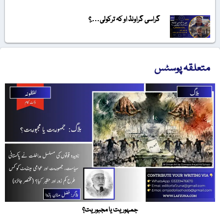
گراسی گراونڈ او کہ ترکولی….؟
متعلقہ پوسٹس
جمہوریت یا مجبوریت؟