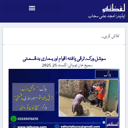
ایڈیٹر: امجد علی سحاب
سوشل ورک، ترقی یافتہ اقوام اور ہماری بدقسمتی
سمیع خان توروالی
اگست 25, 2025