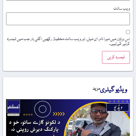
ویب‌ سائٹ
اس براؤزر میں میرا نام، ای میل، اور ویب سائٹ محفوظ رکھیں اگلی بار جب میں تبصرہ
کرنے کےلیے۔
ویڈیو گیلری
مزید