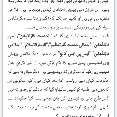
جوش و خروش دکھائی نہیں دیتا، جو ایک زندہ قوم کا شعار ہوتا
ہے۔ اس دوران میں بیرونی امدادی ٹیمیں پہنچتی ہیں، فلاحی
تنظیمیں آتی ہیں اور کچھ حد تک کام آگے بڑھتا ہے، مگر مقامی
عوام کی غیر موجودگی سب سے بڑا سوالیہ نشان ہے۔
یقینا ہمیں یہ ماننا پڑے گا کہ
’’الخدمت فاؤنڈیشن‘‘، ’’مہر
فاؤنڈیشن‘‘، ’’خدائی خدمت گار تنظیم‘‘، ’’انصار الاسلام‘‘، ’’اخلاص
فاؤنڈیشن‘‘، ’’ایس پی ایس کالج‘‘
اور درجنوں دیگر مقامی چھوٹی
بڑی تنظیمیں اپنے طور پر بڑا کام کرتی ہیں۔ ان کے کارکن جان
ہتھیلی پر رکھ کر متاثرین تک پہنچتے ہیں، مگر سوال یہ ہے کہ
حکومت کہاں ہے، ریاستی ادارے کہاں ہیں، کیا اسکولوں اور
کالجوں میں طلبہ کو کبھی سکھایا گیا کہ حادثے کی صورت میں
کس طرح اپنی اور دوسروں کی جان بچانی ہے، کیا حکومت نے
کبھی عام شہری کو بنیادی سماجی خدمت کی تربیت دینے کے
لیے کوئی جامع منصوبہ بنایا ہے؟