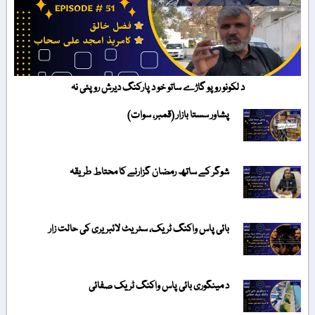
د لکونو روپو گاڑے ساتو خو د پارکنگ دیرش روپئی نہ
پشاور سستا بازار (قمبر، سوات)
شوگر کے ساتھ رمضان گزارنے کا محتاط طریقہ
بائی پاس واکنگ ٹریک، سٹریٹ لائبریری کی حالت زار
د مینگوری بائی پاس واکنگ ٹریک صفائی