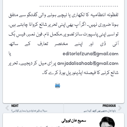
……………………………………
لفظونہ انتظامیہ کا لکھاری یا نیچے ہونے والی گفتگو سے متفق
ہونا ضروری نہیں۔ اگر آپ بھی اپنی تحریر شائع کروانا چاہتے ہیں،
تو اسے اپنی پاسپورٹ سائز تصویر، مکمل نام، فون نمبر، فیس بُک
آئی ڈی اور اپنے مختصر تعارف کے ساتھ
editorlafzuna@gmail.com یا
amjadalisahaab@gmail.com پر اِی میل کر دیجیے۔ تحریر
شائع کرنے کا فیصلہ ایڈیٹوریل بورڈ کرے گا۔
Print
NEXT
PREVIOUS
باچا خان، مجھے بھی کچھ کہنا ہے
سیلاب،قہرِ خداوندی یا ہماری کوتاہی؟
سمیع خان توروالی