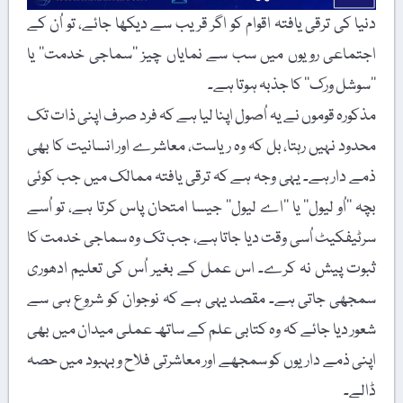
دنیا کی ترقی یافتہ اقوام کو اگر قریب سے دیکھا جائے، تو اُن کے
اجتماعی رویوں میں سب سے نمایاں چیز ’’سماجی خدمت‘‘ یا
’’سوشل ورک‘‘ کا جذبہ ہوتا ہے۔
مذکورہ قوموں نے یہ اُصول اپنا لیا ہے کہ فرد صرف اپنی ذات تک
محدود نہیں رہتا، بل کہ وہ ریاست، معاشرے اور انسانیت کا بھی
ذمے دار ہے۔ یہی وجہ ہے کہ ترقی یافتہ ممالک میں جب کوئی
بچہ ’’اُو لیول‘‘ یا ’’اے لیول‘‘ جیسا امتحان پاس کرتا ہے، تو اُسے
سرٹیفکیٹ اُسی وقت دیا جاتا ہے، جب تک وہ سماجی خدمت کا
ثبوت پیش نہ کرے۔ اس عمل کے بغیر اُس کی تعلیم ادھوری
سمجھی جاتی ہے۔ مقصد یہی ہے کہ نوجوان کو شروع ہی سے
شعور دیا جائے کہ وہ کتابی علم کے ساتھ عملی میدان میں بھی
اپنی ذمے داریوں کو سمجھے اور معاشرتی فلاح و بہبود میں حصہ
ڈالے۔