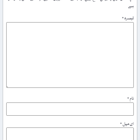
ہے
تبصرہ
*
نام
*
ای میل
*