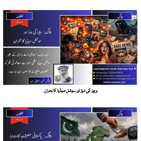
ویوز کی دوڑ اور سوشل میڈیا کا بحران