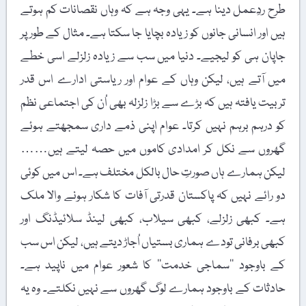
طرح ردِعمل دینا ہے۔ یہی وجہ ہے کہ وہاں نقصانات کم ہوتے
ہیں اور انسانی جانوں کو زیادہ بچایا جا سکتا ہے۔ مثال کے طور پر
جاپان ہی کو لیجیے۔ دنیا میں سب سے زیادہ زلزلے اسی خطے
میں آتے ہیں، لیکن وہاں کے عوام اور ریاستی ادارے اس قدر
تربیت یافتہ ہیں کہ بڑے سے بڑا زلزلہ بھی اُن کی اجتماعی نظم
کو درہم برہم نہیں کرتا۔ عوام اپنی ذمے داری سمجھتے ہوئے
گھروں سے نکل کر امدادی کاموں میں حصہ لیتے ہیں……
لیکن ہمارے ہاں صورتِ حال بالکل مختلف ہے۔ اس میں کوئی
دو رائے نہیں کہ پاکستان قدرتی آفات کا شکار ہونے والا ملک
ہے۔ کبھی زلزلے، کبھی سیلاب، کبھی لینڈ سلائیڈنگ اور
کبھی برفانی تودے ہماری بستیاں اُجاڑ دیتے ہیں، لیکن اس سب
کے باوجود ’’سماجی خدمت‘‘ کا شعور عوام میں ناپید ہے۔
حادثات کے باوجود ہمارے لوگ گھروں سے نہیں نکلتے۔ وہ یہ