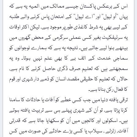
اس کے برعکس پاکستان جیسے ممالک میں المیہ یہ ہے کہ
یہاں ’’اُو لیول‘‘ اور ’’اے لیول‘‘ کے امتحان پاس کرنے والے طلبہ
کے لیے بھی یہ شرط کاغذی طور پر موجود ہے، لیکن اکثر اوقات
یہ سرٹیفکیٹ بغیر کسی عملی سرگرمی کے محض گھروں میں
بیٹھے بنوا لیے جاتے ہیں۔ نتیجہ یہ ہے کہ ہمارے نوجوانوں کو
سماجی خدمت کے الف بے کا بھی علم نہیں ہوتا۔ وہ یہ
سمجھتے ہیں کہ تعلیم صرف ڈگری حاصل کرنے کا نام ہے،
حالاں کہ تعلیم کا حقیقی مقصد انسان کو ذمے دار شہری اور قوم
کا فعال رکن بنانا ہے۔
ترقی یافتہ دنیا میں جب کسی خطے کو آفات یا حادثات کا سامنا
کرنا پڑتا ہے، تو اُن کے شہری پہلے ہی سے تربیت یافتہ ہوتے
ہیں۔ اسکولوں اور کالجوں میں اُن کو سکھایا جاتا ہے کہ قدرتی
آفات، زلزلے ، سیلاب یا کسی بڑے حادثے کی صورت میں کس