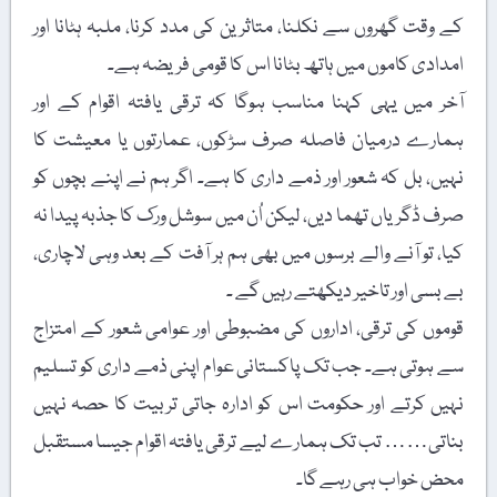
کے وقت گھروں سے نکلنا، متاثرین کی مدد کرنا، ملبہ ہٹانا اور
امدادی کاموں میں ہاتھ بٹانا اس کا قومی فریضہ ہے۔
آخر میں یہی کہنا مناسب ہوگا کہ ترقی یافتہ اقوام کے اور
ہمارے درمیان فاصلہ صرف سڑکوں، عمارتوں یا معیشت کا
نہیں، بل کہ شعور اور ذمے داری کا ہے۔ اگر ہم نے اپنے بچوں کو
صرف ڈگریاں تھما دیں، لیکن اُن میں سوشل ورک کا جذبہ پیدا نہ
کیا، تو آنے والے برسوں میں بھی ہم ہر آفت کے بعد وہی لاچاری،
بے بسی اور تاخیر دیکھتے رہیں گے ۔
قوموں کی ترقی، اداروں کی مضبوطی اور عوامی شعور کے امتزاج
سے ہوتی ہے۔ جب تک پاکستانی عوام اپنی ذمے داری کو تسلیم
نہیں کرتے اور حکومت اس کو ادارہ جاتی تربیت کا حصہ نہیں
بناتی…… تب تک ہمارے لیے ترقی یافتہ اقوام جیسا مستقبل
محض خواب ہی رہے گا۔