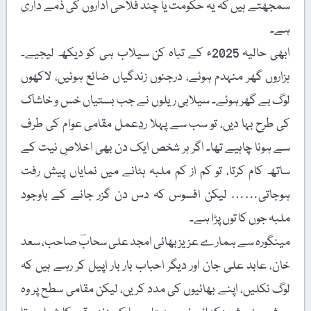
سمجھتے ہیں کہ یہ حکومت یا چند فلاحی اداروں کی ذمے داری
ہے۔
ابھی حالیہ 2025ء کے تباہ کن سیلاب ہی کو دیکھ لیجیے۔
ہزاروں گھر منہدم ہوئے، درجنوں زندگیاں ضائع ہوئیں، لاکھوں
لوگ بے گھر ہوئے۔ سیلابی ریلوں نے جب بستیاں خس و خاشاک
کی طرح بہا دیں، تو سب سے پہلا ردِعمل مقامی عوام کی طرف
سے ہونا چاہیے تھا۔ اگر ہر شخص ایک دن بھی اخلاصِ نیت کے
ساتھ کام کرتا، تو کم از کم ملبہ ہٹانے میں نمایاں پیش رفت
ہوجاتی…… لیکن افسوس کہ دس دن گزر جانے کے باوجود
ملبہ جوں کا توں پڑا ہے۔
مینگورہ سے ہمارے عزیز بھائی امجد علی سحابؔ صاحب، سعد
خان، عابد علی جان اور دیگر احباب بار بار اپیل کر رہے ہیں کہ
لوگ نکلیں، اپنے بھائیوں کی مدد کریں، لیکن مقامی سطح پر وہ