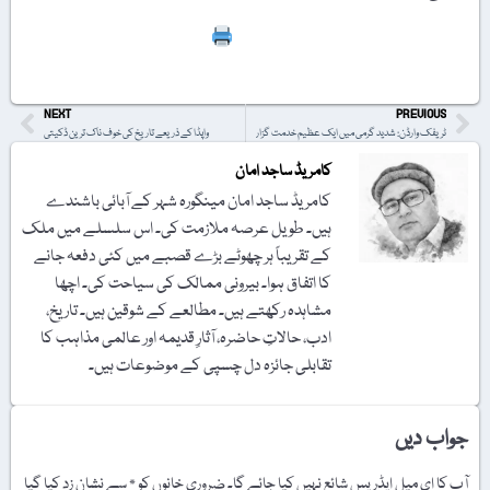
Print
NEXT
PREVIOUS
ٹریفک وارڈن: شدید گرمی میں ایک عظیم خدمت گزار
واپڈا کے ذریعے تاریخ کی خوف ناک ترین ڈکیتی
کامریڈ ساجد امان
کامریڈ ساجد امان مینگورہ شہر کے آبائی باشندے
ہیں۔ طویل عرصہ ملازمت کی۔ اس سلسلے میں ملک
کے تقریباً ہر چھوٹے بڑے قصبے میں کئی دفعہ جانے
کا اتفاق ہوا۔ بیرونی ممالک کی سیاحت کی۔ اچھا
مشاہدہ رکھتے ہیں۔ مطالعے کے شوقین ہیں۔ تاریخ،
ادب، حالاتِ حاضرہ، آثارِ قدیمہ اور عالمی مذاہب کا
تقابلی جائزہ دل چسپی کے موضوعات ہیں۔
جواب دیں
آپ کا ای میل ایڈریس شائع نہیں کیا جائے گا۔
ضروری خانوں کو
*
سے نشان زد کیا گیا