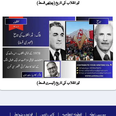
ثور انقلاب کی تاریخ (چوتھی قسط)
ثور انقلاب کی تاریخ (تیسری قسط)
ہم سے رابطہ
لفظونہ انتظامیہ
کاپی رائٹس
قواعد و ضوابط