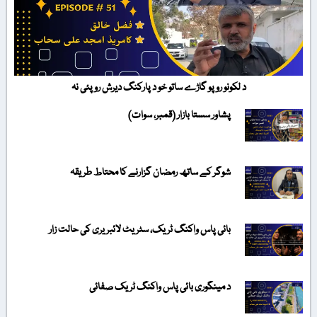
د لکونو روپو گاڑے ساتو خو د پارکنگ دیرش روپئی نہ
پشاور سستا بازار (قمبر، سوات)
شوگر کے ساتھ رمضان گزارنے کا محتاط طریقہ
بائی پاس واکنگ ٹریک، سٹریٹ لائبریری کی حالت زار
د مینگوری بائی پاس واکنگ ٹریک صفائی