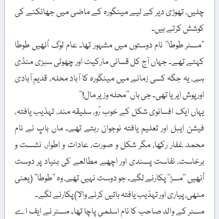
چلیں، تھوڑی دیر کے لیے مینگورہ کے ماضی میں جھانکنے کی
کوشش کرتے ہیں۔
’’مسٹر طوطا‘‘ نام دوستوں میں مشہور تھا۔ عام لوگ اُنھیں طوطا
کہتے تھے۔ جہاں آج کل قسائی مارکیٹ اور چھوٹی سبزی منڈی
ہے، یہ جگہ کسی زمانے میں مینگورہ کا آباد محلہ، قدیم آبادی
اور پوش ایریا تھی۔ جی ہاں ’’محلہ وزیر مال!‘‘
یہاں ایک افسانوی شکل کے خوب رُو، سلیقہ مند، تہذیب یافتہ،
فیشن ایبل اور تعلیم یافتہ نوجوان رہتے تھے۔ ماں باپ نے نام
محمد غفار رکھا، مگر شکل و صورت، عادات و اطوار، نشست و
برخاست، نفاست پسندی اور اچھے مطالعے کی بنیاد پر دوست
اُنھیں ’’مسڑ‘‘ پکارنے لگے۔ جو دوست نہیں تھے، وہ ’’طوطا‘‘ (یعنی
مٹھی، پیاری اور تہذیب یافتہ باتیں کرنے والا) پکارنے لگے۔
مسٹر کے والد صاحب کا نام اسلمی پاچا تھا۔ مسٹر نے ایف اے