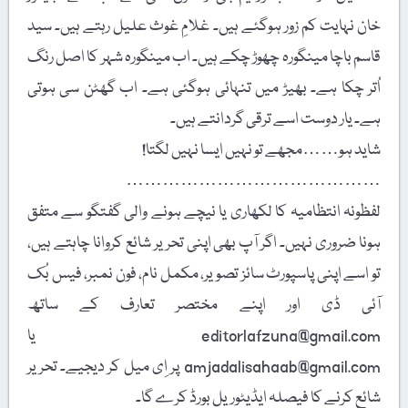
خان نہایت کم زور ہوگئے ہیں۔ غلامِ غوث علیل رہتے ہیں۔ سید
قاسم باچا مینگورہ چھوڑ چکے ہیں۔ اب مینگورہ شہر کا اصل رنگ
اُتر چکا ہے۔ بھیڑ میں تنہائی ہوگئی ہے۔ اب گھٹن سی ہوتی
ہے۔ یار دوست اسے ترقی گردانتے ہیں۔
شاید ہو……مجھے تو نہیں ایسا نہیں لگتا!
……………………………………
لفظونہ انتظامیہ کا لکھاری یا نیچے ہونے والی گفتگو سے متفق
ہونا ضروری نہیں۔ اگر آپ بھی اپنی تحریر شائع کروانا چاہتے ہیں،
تو اسے اپنی پاسپورٹ سائز تصویر، مکمل نام، فون نمبر، فیس بُک
آئی ڈی اور اپنے مختصر تعارف کے ساتھ
editorlafzuna@gmail.com یا
amjadalisahaab@gmail.com پر اِی میل کر دیجیے۔ تحریر
شائع کرنے کا فیصلہ ایڈیٹوریل بورڈ کرے گا۔