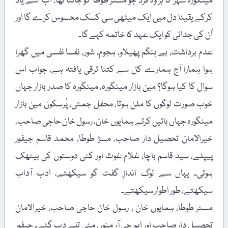
مینگورہ شہر کا ہر وہ فرد جو مسٹر طوطا کو جانتا تھا، اب اُسے یاد
کرکے یقینا دل میں ایک میٹھی سی کسک محسوس کرے گا اور
اُن کی جدائی کو ایک عہد کا خاتمہ کہے گا۔
عدم برداشت، بے ہنگم پھیلاو، ہجوم، شور، نفسا نفسی میں گھرا
ہوا ہمارا آج ہمارے کل سے کتنا ترقی یافتہ ہے، جواب اس
سوال کا کیا ہوگا؟ مین بازار مینگورہ، مینگورہ کا صدر بازار جہاں
خوب صورت لوگوں کا ملن ہوتا، محفل جمتی، پُرسکون مین بازار
مینگورہ جہاں باتیں کرتے ہمایوں خان، رسول خان حاجی صاحب،
خیرالامان تحصیل دار صاحب، مسڑ طوطا، محمد قاسم جیفور
پیپلے، سید قاسم باچا، غلام غوث اور کئی دوستوں کی بیٹھک
ہوتی۔ یہاں سے لوگ اندازِ گفت گو سیکھتے، ادب آداب
سیکھتے، طور اطوار سیکھتے۔
مسٹر طوطا، ہمایوں خان ، رسول خان حاجی صاحب، خیرالامان
تحصیل دار صاحب اور ایم جی آر منوں مٹی تلے دب گئے۔ جیفور