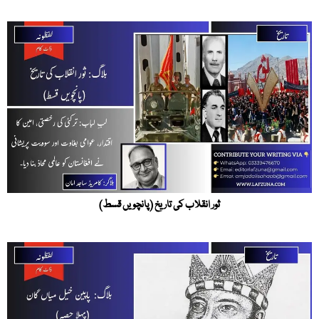
ثور انقلاب کی تاریخ (پانچویں قسط)