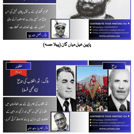
پاپین خیل میاں گان (پہلا حصہ)