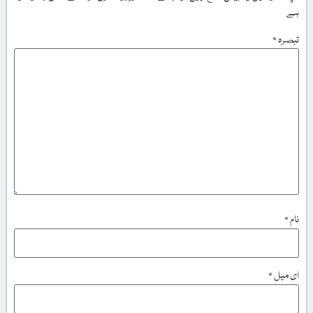
ہے
تبصرہ
*
نام
*
ای میل
*