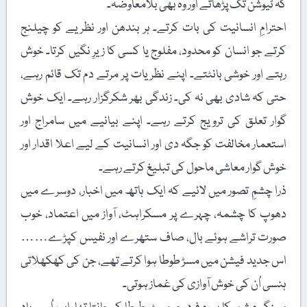
کہ ٹیوشن تک پڑھاتے اور وہ بھی بلامعاوضہ۔
احترامِ انسانیت کی بات کرتے۔ ہر بندھن اور نظریے کو چیلنج
کرتے جو انسان کو محدود، مفلوج یا کسی کا زیرِ نگیں کرتا۔ خوش
رہتے اور خوشی بانٹتے۔ اپنے نظریات پر مرتے دم تک قائم رہے،
حتی کہ شادی بھی نہ کی۔ زندگی بھر شکرگزار رہے۔ ایک خوش
گوار تعلق کی ترویج کرتے رہے۔ اپنے بیانیے میں سامراج اور
استعمار مخالفت کو جگہ دی اور انسانیت کے لیے اعلا اقدار اور
خوش گوار معاشی ماحول کی تبلیغ کرتے رہے۔
ذرا چشمِ تصور میں لائیے کہ ایک ہاتھ میں اخبار، دوسرے میں
دھوپ کا چشمہ، چہرے پر مسکراہٹ، آواز میں اعتماد، خوب
صورت تراشے ہوئے بال، صاف ستھرے اور نفیس کپڑے……
اس جدید فیشن میں مسڑ طوطا ہوا کرتے تھے، جن کی کھکھلاتی
ہنسی اُن کی خوش آوازی کی غماز ہوتی۔