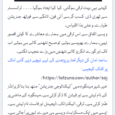
کہتے ہیں بہت ترقی ہوگئی، کیا کیا ایجاد ہوگیا…… ٹرانسسٹر
سے تھری ڈی، کسب گر سے آئی فون، تانگے سے فورتھ جنریشن
طیارے، و علی ہذا القیاس۔
ویسے اتفاق سے اس ترقی میں ہمارے معاشرے کا کوئی قصور
نہیں۔ ہمارے بھروسے ہوتے، تو صبح نتھنے کالے ہی ہوتے اب
تک اور گورے انگریز کالے نتھنوں میں بڑے عجیب لگتے۔
ساجد امان کی دیگر تحاریر پڑھنے کے لیے نیچے دیے گئے لنک
پر کلک کیجیے:
https://lafzuna.com/author/saj/
خیر، شہرِ مینگورہ میں ’’ٹیکنالوجی جنریشن‘‘ منھ بنا بناکر برانڈز
کے نام لیتی ہے اور فیشن کا ذکر کرتی ہے۔ مینگورہ کے ماضی پر
طنز کرتی ہے۔ ترقی، الیکٹرانک، ڈیجیٹل اور فاسٹ نام لیتی ہے۔
ایسے میں ایک مسکراہٹ ویسے ہی میرے لبوں پر آجاتی ہے۔