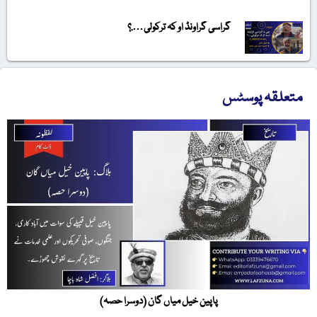
گراسی گراونڈ او کہ ترکولی….؟
متعلقہ پوسٹس
پاپین خیل میاں گان (دوسرا حصہ)