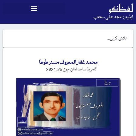
ایڈیٹر: امجد علی سحاب
محمد غفار المعروف مسٹر طوطا
کامریڈ ساجد امان
جون 25, 2024