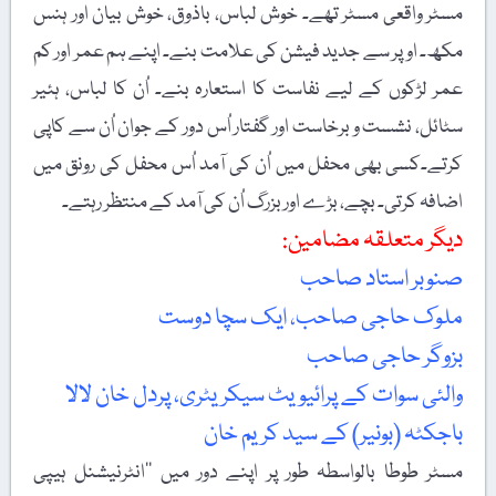
مسٹر واقعی مسٹر تھے۔ خوش لباس، باذوق، خوش بیان اور ہنس
مکھ۔ اوپر سے جدید فیشن کی علامت بنے۔ اپنے ہم عمر اور کم
عمر لڑکوں کے لیے نفاست کا استعارہ بنے۔ اُن کا لباس، ہئیر
سٹائل، نشست و برخاست اور گفتار اُس دور کے جوان اُن سے کاپی
کرتے۔کسی بھی محفل میں اُن کی آمد اُس محفل کی رونق میں
اضافہ کرتی۔ بچے، بڑے اور بزرگ اُن کی آمد کے منتظر رہتے۔
دیگر متعلقہ مضامین:
صنوبر استاد صاحب
ملوک حاجی صاحب، ایک سچا دوست
بزوگر حاجی صاحب
والئی سوات کے پرائیویٹ سیکریٹری، پردل خان لالا
باجکٹہ (بونیر) کے سید کریم خان
مسٹر طوطا بالواسطہ طور پر اپنے دور میں ’’انٹرنیشنل ہیپی