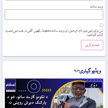
ویب‌ سائٹ
اس براؤزر میں میرا نام، ای میل، اور ویب سائٹ محفوظ رکھیں اگلی بار جب میں تبصرہ
کرنے کےلیے۔
ویڈیو گیلری
مزید