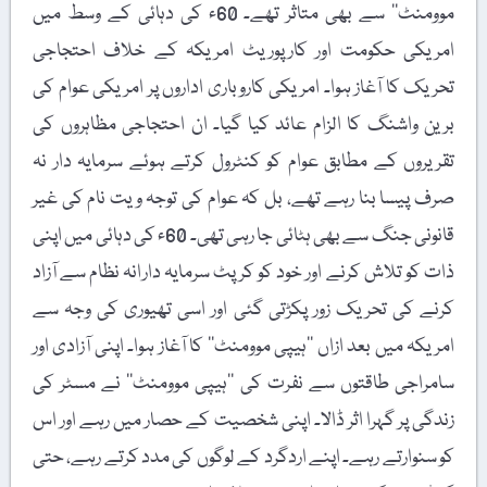
موومنٹ‘‘ سے بھی متاثر تھے۔ 60ء کی دہائی کے وسط میں
امریکی حکومت اور کارپوریٹ امریکہ کے خلاف احتجاجی
تحریک کا آغاز ہوا۔ امریکی کاروباری اداروں پر امریکی عوام کی
برین واشنگ کا الزام عائد کیا گیا۔ ان احتجاجی مظاہروں کی
تقریروں کے مطابق عوام کو کنٹرول کرتے ہوئے سرمایہ دار نہ
صرف پیسا بنا رہے تھے، بل کہ عوام کی توجہ ویت نام کی غیر
قانونی جنگ سے بھی ہٹائی جا رہی تھی۔ 60ء کی دہائی میں اپنی
ذات کو تلاش کرنے اور خود کو کرپٹ سرمایہ دارانہ نظام سے آزاد
کرنے کی تحریک زور پکڑتی گئی اور اسی تھیوری کی وجہ سے
امریکہ میں بعد ازاں ’’ہیپی موومنٹ‘‘ کا آغاز ہوا۔ اپنی آزادی اور
سامراجی طاقتوں سے نفرت کی ’’ہیپی موومنٹ‘‘ نے مسٹر کی
زندگی پر گہرا اثر ڈالا۔ اپنی شخصیت کے حصار میں رہے اور اس
کو سنوارتے رہے۔ اپنے اردگرد کے لوگوں کی مدد کرتے رہے، حتی