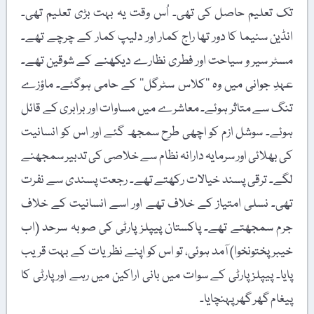
تک تعلیم حاصل کی تھی۔ اُس وقت یہ بہت بڑی تعلیم تھی۔
انڈین سنیما کا دور تھا راج کمار اور دلیپ کمار کے چرچے تھے۔
مسٹر سیر و سیاحت اور فطری نظارے دیکھنے کے شوقین تھے۔
عہدِ جوانی میں وہ ’’کلاس سٹرگل‘‘ کے حامی ہوگئے۔ ماؤزے
تنگ سے متاثر ہوئے۔ معاشرے میں مساوات اور برابری کے قائل
ہوئے۔ سوشل ازم کو اچھی طرح سمجھ گئے اور اس کو انسانیت
کی بھلائی اور سرمایہ دارانہ نظام سے خلاصی کی تدبیر سمجھنے
لگے۔ ترقی پسند خیالات رکھتے تھے۔ رجعت پسندی سے نفرت
تھی۔ نسلی امتیاز کے خلاف تھے اور اسے انسانیت کے خلاف
جرم سمجھتے تھے۔ پاکستان پیپلز پارٹی کی صوبہ سرحد (اب
خیبر پختونخوا) آمد ہوئی، تو اس کو اپنے نظریات کے بہت قریب
پایا۔ پیپلز پارٹی کے سوات میں بانی اراکین میں رہے اور پارٹی کا
پیغام گھر گھر پہنچایا۔