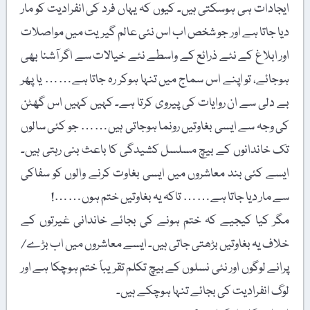
ایجادات ہی ہوسکتی ہیں۔ کیوں کہ یہاں فرد کی انفرادیت کو مار
دیا جاتا ہے اور جو شخص اب اس نئی عالم گیریت میں مواصلات
اور ابلاغ کے نئے ذرائع کے واسطے نئے خیالات سے اگر آشنا بھی
ہوجائے، تو اپنے اس سماج میں تنہا ہوکر رہ جاتا ہے…… یا پھر
بے دلی سے ان روایات کی پیروی کرتا ہے۔ کہیں کہیں اس گھٹن
کی وجہ سے ایسی بغاوتیں رونما ہوجاتی ہیں…… جو کئی سالوں
تک خاندانوں کے بیچ مسلسل کشیدگی کا باعث بنی رہتی ہیں۔
ایسے کئی بند معاشروں میں ایسی بغاوت کرنے والوں کو سفاکی
سے مار دیا جاتا ہے…… تاکہ یہ بغاوتیں ختم ہوں……!
مگر کیا کیجیے کہ ختم ہونے کی بجائے خاندانی غیرتوں کے
خلاف یہ بغاوتیں بڑھتی جاتی ہیں۔ ایسے معاشروں میں اب بڑے/
پرانے لوگوں اور نئی نسلوں کے بیچ تکلم تقریباً ختم ہوچکا ہے اور
لوگ انفرادیت کی بجائے تنہا ہوچکے ہیں۔