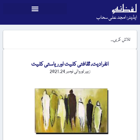
ایڈیٹر: امجد علی سحاب
انفرادیت، ثقافتی کلیت اور ریاستی کلیت
زبیر توروالی
نومبر 24, 2021