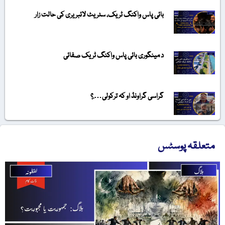
بائی پاس واکنگ ٹریک، سٹریٹ لائبریری کی حالت زار
د مینگوری بائی پاس واکنگ ٹریک صفائی
گراسی گراونڈ او کہ ترکولی….؟
متعلقہ پوسٹس