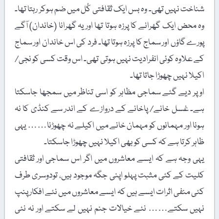
شناخت نہیں تھی۔ وہ بس ایک ثقافتی کُل میں ضم ہوکر رہتا تھا۔
وہ محض ایک گھرانے کا پرزہ ہوتا تھا اور یہ گھرانا (خاندان) آگے
پورے گاؤں اور سماج کا پرزہ ہوتا تھا۔ فرد کی اس خاندان اور سماج
کے علاوہ کوئی انفرادیت نہیں ہوتی تھی۔ اس وقت کسی کو نجی/
اکیلا نہیں چھوڑا جاتا تھا۔
اوپر دیے گئے سماجی مظاہر کو اسی تناظر میں سمجھا جاسکتا
ہے۔ غسل خانے/ پاخانے کے دروازے کے اندر سے کنڈی کا نہ
ہونا اور مہمانوں کو مہمان خانے میں اکیلے نہ چھوڑنا…… یہی
ظاہر کرتا ہے کہ کسی کو بھی اکیلا نہیں چھوڑا جاسکتا۔
یہی وجہ ہے کہ ایسے معاشروں میں اگر اس سماجی اور ثقافتی
کلیت کے کئی مثبت پہلو اپنی جگہ موجود ہیں، تودوسری طرف
کئی منفی اثرات ایسے ہیں کہ ایسے معاشروں میں نئے افکار پنپ
نہیں سکتے…… نئے خیالات جنم نہیں لے سکتے اور نہ نئی