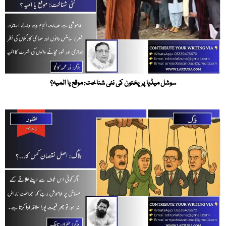
سوشل میڈیا پر پختون کی نئی شناخت: موقع یا المیہ؟