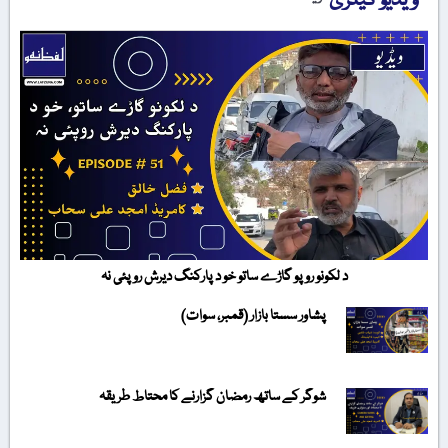
ویڈیو گیلری
د لکونو روپو گاڑے ساتو خو د پارکنگ دیرش روپئی نہ
پشاور سستا بازار (قمبر، سوات)
شوگر کے ساتھ رمضان گزارنے کا محتاط طریقہ