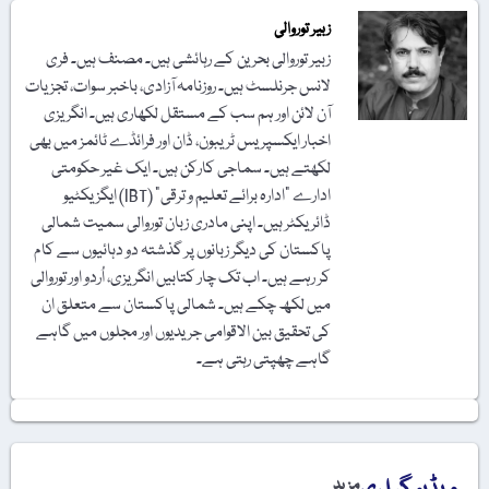
زبیر توروالی
زبیر توروالی بحرین کے رہائشی ہیں۔ مصنف ہیں۔ فری
لانس جرنلسٹ ہیں۔ روزنامہ آزادی، باخبر سوات، تجزیات
آن لائن اور ہم سب کے مستقل لکھاری ہیں۔ انگریزی
اخبار ایکسپریس ٹریبون، ڈان اور فرائڈے ٹائمز میں بھی
لکھتے ہیں۔ سماجی کارکن ہیں۔ ایک غیر حکومتی
ادارے "ادارہ برائے تعلیم و ترقی" (IBT) ایگزیکٹیو
ڈائریکٹر ہیں۔ اپنی مادری زبان توروالی سمیت شمالی
پاکستان کی دیگر زبانوں پر گذشتہ دو دہائیوں سے کام
کر رہے ہیں۔ اب تک چار کتابیں انگریزی، اُردو اور توروالی
میں لکھ چکے ہیں۔ شمالی پاکستان سے متعلق ان
کی تحقیق بین الاقوامی جریدیوں اور مجلوں میں گاہے
گاہے چھپتی رہتی ہے۔
مزید