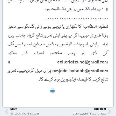
بھی مضبوط کرتے ہیں…… تاکہ ان میں اور ان کے اپنے اس
بڑے پریشرککر میں روایتی یکسانیت ہو۔
………………………………..
لفظونہ انتظامیہ کا لکھاری یا نیچے ہونے والی گفتگو سے متفق
ہونا ضروری نہیں۔ اگر آپ بھی اپنی تحریر شائع کروانا چاہتے ہیں،
تو اسے اپنی پاسپورٹ سائز تصویر، مکمل نام، فون نمبر، فیس بُک
آئی ڈی اور اپنے مختصر تعارف کے ساتھ
editorlafzuna@gmail.com یا
amjadalisahaab@gmail.com پر اِی میل کر دیجیے۔ تحریر
شائع کرنے کا فیصلہ ایڈیٹوریل بورڈ کرے گا۔
Print
NEXT
PREVIOUS
منفرد لب و لہجے کی شاعرہ، پروین شاکر
عزم و ہمت کا استعارہ، فیاض ظفر