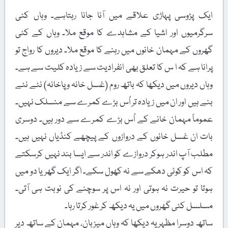
ایک پڑوسی پہاڑی علاقے میں آنا جانا رہتاہے۔ وہاں کئی
سرگرمیوں اور اشیا کے مشاہدے کا موقع ملا۔ وہاں کے کئی
گھروں کے مہمان خانوں میں رہنے کا موقع ملا۔ دیروں کا رواج تو
پرانا ہے کہ ا س کا تعلق بھی انفرادیت سے زیادہ کلیت سے ہے۔
وہاں دیروں میں دیکھا کہ باتھ روم (غسل خانہ و پاخانہ) نئے نئے
بنے ہیں اور ان میں زیادہ تر اُس بڑے کمرے سے منسلک نہیں۔
عموماً مہمان خانے کے اُس بڑے کمرے سے دور ہیں۔ دوسری
بات ان غسل خانوں کے دروازوں کے پیچھے کنڈیاں نہیں ہیں۔
مطلب آپ اندر ہوکر دروازے کو اندر سے ایسا بند نہیں کرسکتے
کہ اس کو کوئی دھکے سے نہ کھول سکے۔ اگر ایک گھر یا دو میں
ہوتا تو حیرت نہ ہوتی اور نہ اس پر سوچنے کی نوبت ہی آتی۔
مسلسل کئی گھروں میں یہ دیکھ کر غور کرتا رہا۔
ساتھ دوسرا مظہر یہ دیکھا کہ وہاں میزبان، مہمان کے ساتھ دیر