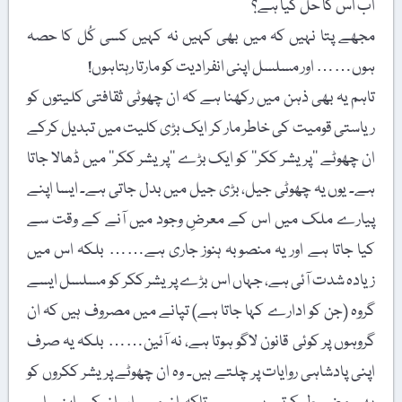
اب اس کا حل کیا ہے؟
مجھے پتا نہیں کہ میں بھی کہیں نہ کہیں کسی کُل کا حصہ
ہوں…… اور مسلسل اپنی انفرادیت کو مارتا رہتاہوں!
تاہم یہ بھی ذہن میں رکھنا ہے کہ ان چھوٹی ثقافتی کلیتوں کو
ریاستی قومیت کی خاطر مار کر ایک بڑی کلیت میں تبدیل کرکے
ان چھوٹے ’’پریشر ککر‘‘ کو ایک بڑے ’’پریشر ککر‘‘ میں ڈھالا جاتا
ہے۔ یوں یہ چھوٹی جیل، بڑی جیل میں بدل جاتی ہے۔ ایسا اپنے
پیارے ملک میں اس کے معرضِ وجود میں آنے کے وقت سے
کیا جاتا ہے اور یہ منصوبہ ہنوز جاری ہے…… بلکہ اس میں
زیادہ شدت آئی ہے، جہاں اس بڑے پریشر ککر کو مسلسل ایسے
گروہ (جن کو ادارے کہا جاتا ہے) تپانے میں مصروف ہیں کہ ان
گروہوں پر کوئی قانون لاگو ہوتا ہے، نہ آئین…… بلکہ یہ صرف
اپنی پادشاہی روایات پر چلتے ہیں۔ وہ ان چھوٹے پریشر ککروں کو