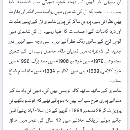
ان سبھی کو انہوں نے بہت خوب صورتی سے قلمبند کیا
ہے…… جب کہ ان کی شاعری میں روایت سے انکار اور بغاوت
بھی نظر آتی ہے۔ پروین شاکر کی پوری شاعری ان کے اپنے جذبات
اور درد کائنات کے احساسات کا اظہا رہے۔ ان کی شاعری میں
قوسِ قزح کے ساتوں رنگ نظر آتے ہیں۔ اسی وجہ سے انہیں دور
جدید کی شاعرات میں نمایاں مقام حاصل ہے۔ ان کے شعری
مجموعے 1976ء میں خوشبو، 1980ء میں صد برگ، 1990ء میں
خود کلامی، 1990ء ہی میں انکار اور 1994ء میں ماہِ تمام شائع
ہوئے۔
شاعری کے ساتھ ساتھ کالم نویسی بھی کی۔ ابھی فن وادب کے
متوالے پو ری طرح سیراب بھی نہ ہو پائے تھے کہ خوشبو بکھیرتی
پروین شاکر 26 دسمبر 1994 ء کو پیر کے دن اسلام آباد اپنے آفس
جاتے ہوئے ٹریفک حادثے میں 42 سال کی عمر میں خالق