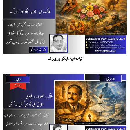
ٹپہ، ماہیہ، لیکو اور زہیراک