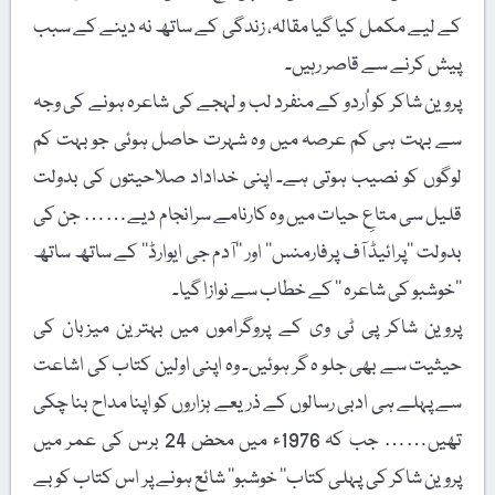
کے لیے مکمل کیا گیا مقالہ، زندگی کے ساتھ نہ دینے کے سبب
پیش کرنے سے قاصر رہیں۔
پروین شاکر کو اُردو کے منفرد لب و لہجے کی شاعرہ ہونے کی وجہ
سے بہت ہی کم عرصہ میں وہ شہرت حاصل ہوئی جو بہت کم
لوگوں کو نصیب ہوتی ہے۔ اپنی خداداد صلاحیتوں کی بدولت
قلیل سی متاعِ حیات میں وہ کارنامے سرانجام دیے…… جن کی
بدولت ’’پرائیڈ آف پرفارمنس‘‘ اور ’’آدم جی ایوارڈ‘‘ کے ساتھ ساتھ
’’خوشبو کی شاعرہ ‘‘ کے خطاب سے نوازا گیا۔
پروین شاکر پی ٹی وی کے پروگراموں میں بہترین میزبان کی
حیثیت سے بھی جلو ہ گر ہوئیں۔ وہ اپنی اولین کتاب کی اشاعت
سے پہلے ہی ادبی رسالوں کے ذریعے ہزاروں کو اپنا مداح بنا چکی
تھیں…… جب کہ 1976ء میں محض 24 برس کی عمر میں
پروین شاکر کی پہلی کتاب’’ خوشبو‘‘ شائع ہونے پر اس کتاب کو بے