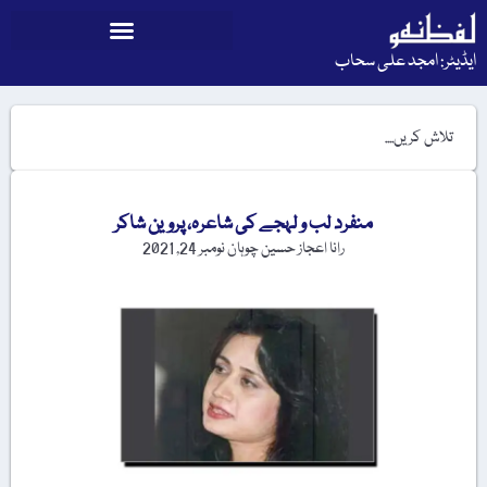
ایڈیٹر: امجد علی سحاب
منفرد لب و لہجے کی شاعرہ، پروین شاکر
رانا اعجاز حسین چوہان
نومبر 24, 2021