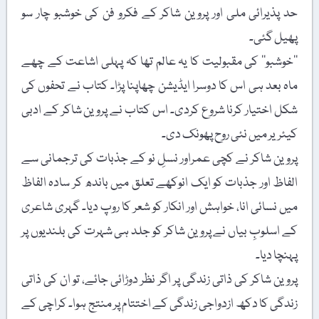
حد پذیرائی ملی اور پروین شاکر کے فکرو فن کی خوشبو چار سو
پھیل گئی۔
’’خوشبو‘‘ کی مقبولیت کا یہ عالم تھا کہ پہلی اشاعت کے چھے
ماہ بعد ہی اس کا دوسرا ایڈیشن چھاپنا پڑا۔ کتاب نے تحفوں کی
شکل اختیار کرنا شروع کردی۔ اس کتاب نے پروین شاکر کے ادبی
کیئریر میں نئی روح پھونک دی۔
پروین شاکر نے کچی عمراور نسلِ نو کے جذبات کی ترجمانی سے
الفاظ اور جذبات کو ایک انوکھے تعلق میں باندھ کر سادہ الفاظ
میں نسائی انا، خواہش اور انکار کو شعر کا روپ دیا۔ گہری شاعری
کے اسلوبِ بیاں نے پروین شاکر کو جلد ہی شہرت کی بلندیوں پر
پہنچا دیا۔
پروین شاکر کی ذاتی زندگی پر اگر نظر دوڑائی جائے، تو ان کی ذاتی
زندگی کا دکھ ازدواجی زندگی کے اختتام پر منتج ہوا۔ کراچی کے