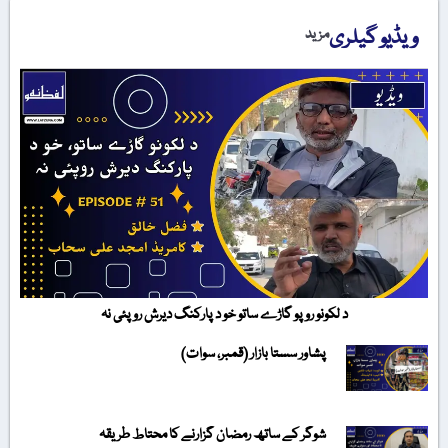
ویڈیو گیلری
مزید
د لکونو روپو گاڑے ساتو خو د پارکنگ دیرش روپئی نہ
پشاور سستا بازار (قمبر، سوات)
شوگر کے ساتھ رمضان گزارنے کا محتاط طریقہ