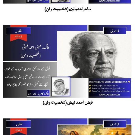
ساحر لدھیانوی (شخصیت و فن)
فیض احمد فیض (شخصیت و فن)