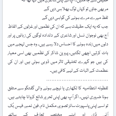
حقیقی سے جا ملیں۔ آپ نے اپنی شاعری میں کہا تھا کہ
مر بھی جاؤں تو کہاں لوگ بھلا ہی دیں گے
لفظ میرے مرے ہونے کی گواہی دیں گے
جب کہ یہ ایک حقیقت ہے کہ ان کی نظموں اور غزلوں کے الفاظ
آج بھی نوجوان نسل اور شاعری کے دلدادہ لوگوں کی زبانوں پر اور
دلوں میں زندہ ہونے کا احساس دلا رہے ہیں۔ وہ جس لہجے میں
بات کرتیں اچھی لگتیں۔ پروین شاکر کی نظمیں بھی اسی معیار
کی ہیں جو گہرے تخلیقی تاثر میں ڈوبی ہوئی ہیں اور ان کی
عظمت کے اثبات کے لیے کافی ہیں۔
………………………………
لفظونہ انتظامیہ کا لکھاری یا نیچے ہونے والی گفتگو سے متفق
ہونا ضروری نہیں۔ اگر آپ بھی اپنی تحریر شائع کروانا چاہتے ہیں،
تو اسے اپنی پاسپورٹ سائز تصویر، مکمل نام، فون نمبر، فیس بُک
آئی ڈی اور اپنے مختصر تعارف کے ساتھ