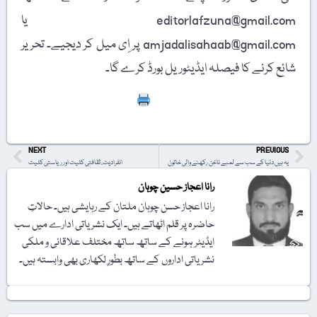
editorlafzuna@gmail.com یا
amjadalisahaab@gmail.com پر اِی میل کر دیجیے۔ تحریر
شائع کرنے کا فیصلہ ایڈیٹوریل بورڈ کرے گا۔
Print
NEXT
PREVIOUS
یہ ہیں دنیا کے سب سے لمبے ناخن رکھنے والی خاتون
انفرادیت، ثقافتی کلیت اور ریاستی کلیت
رانا اعجاز حسین چوہان
رانا اعجاز حسن چوہان ملتان کے رہایشی ہیں۔ حالاتِ
حاضرہ پر قلم اٹھاتے ہیں۔ ایک نشریاتی ادارے میں سب
ایڈیٹر ہونے کے ساتھ ساتھ مختلف علاقائی و ملکی
نشریاتی اداروں کے ساتھ بطورِ لکھاری بھی وابستہ ہیں۔