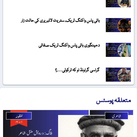
بائی پاس واکنگ ٹریک، سٹریٹ لائبریری کی حالت زار
د مینگوری بائی پاس واکنگ ٹریک صفائی
گراسی گراونڈ او کہ ترکولی….؟
متعلقہ پوسٹس