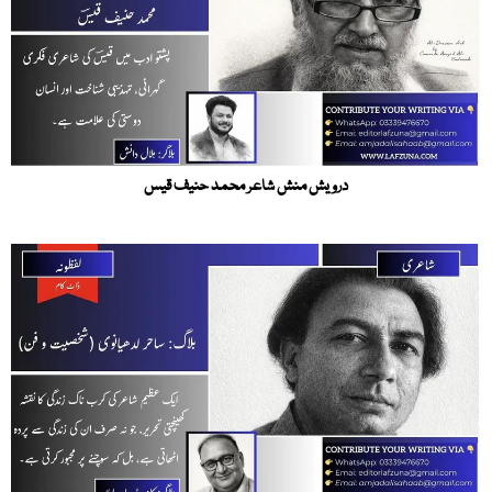
درویش منش شاعر محمد حنیف قیس