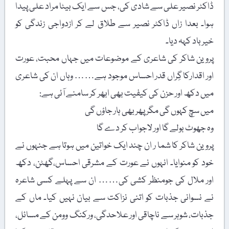
ڈاکٹر نصیر علی سے شادی کی، جس سے ایک بیٹا مراد علی پیدا
ہوا۔ بعدا زاں ڈاکٹر نصیر سے طلاق لے کر ازدواجی زندگی کو
خیرباد کہہ دیا۔
پروین شاکر کی شاعری کے موضوعات میں جہاں محبت، عورت
اور اقدارکا گِراں قدر احساس موجود ہے…… وہاں ان کی شاعری
میں دکھ اور حزن کی کیفیت بھی ابھر کر سامنے آئی ہے:
میں سچ کہوں گی مگر پھر بھی ہار جاؤں گی
وہ جھوٹ بولے گا اور لاجواب کر دے گا
پروین شاکر کا شما ر ان چند ایک خواتین میں ہوتا ہے جنہوں نے
خود کو منوایا۔ انہوں نے عورت کے مشرقی احساس،گھٹن، دکھ
اور ملال کی جومنظر کشی کی…… ان سے پہلے کسی شاعرہ
نے نسوانی جذبات کو اتنی نزاکت سے بیان نہیں کیا۔ ماں کے
جذبات، شوہر سے ناچاقی اور علاحدگی، ورکنگ وومن کے مسائل،