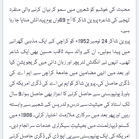
محبت کی خوشبو کو شعروں میں سمو کر بیان کرنے والی منفرد
لہجے کی شاعرہ پروین شاکر کا آج 69واں یومِ پیدائش منایا جا رہا
ہے۔
پروین شاکر 24 نومبر 1952ء کو کراچی کے ایک مذہبی گھرانے
میں پیدا ہوئیں۔ ان کے والد سید ثاقب حسین بھی ایک شاعر
تھے۔ انہوں نے انگلش لٹریچر اور زبان دانی میں گریجویشن کیا
اور بعد میں انہی مضامین میں جامعۂ کراچی سے ایم اے کی
ڈگری حاصل کی۔ پروین شاکر کو ایم بی اے کی ڈگری امریکہ کی
ہاورڈ یونیورسٹی سے حاصل کرنے کا اعزاز بھی حاصل ہوا۔9 سال
تک استاد کی حیثیت سے درس و تدریس کے شعبے سے وابستہ
رہیں اور پھر بعد میں سرکاری ملازمت اختیار کرلی۔ 1986ء میں
کسٹم ڈیپارٹمنٹ میں بحیثیتِ سیکرٹری خدمات سر انجام دیں۔
امریکہ کی ایک یونیورسٹی سے پی ایچ ڈی کی ڈگری حاصل کرنے