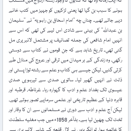
کہ ایک زمانہ وہ تھا کہ کتابوں کا وجود رشتۂ ازدواج میں منسلک
ہونے کا سبب بن گیا تھا یعنی لڑکیوں کو جہیز میں کتب خانے
دیے جاتے تھے۔ چناں چہ ’’امام اسحاق بن راہویہ‘‘ نے ’’سلیمان
بن عبداللہ‘‘ کی بیٹی سے شادی اس لیے کی تھی کہ اس سے
انہیں امام شافعی کی جملہ تصانیف پر مشتمل لائبریری مل
گئی تھی۔ تاریخ شاہد ہے کہ جن قوموں نے کتاب سے دوستی
رکھی، وہ زندگی کے ہر میدان میں ترقی اور عروج کی منازل طے
کرتی گئیں، لیکن جیسے ہی کتاب و علم سے رشتہ توڑا پستی اور
ذلت نے انہیں گھیر لیا۔ ساتویں صدی سے تیرہویں صدی
عیسوی تک بغداد علم و ادب کا گہوارہ رہا۔ غرناطہ، قرطبہ اور
قاہرہ دنیا کے عظیم تاریخی اور علمی سرمایے تصور ہوتے تھے،
لیکن آج علم و ادب سے دوری نے مسلمانوں سے ان کا وقار اور
تخت تک چھین لیا ہے۔ بلآخر 1858ء میں جب مغلیہ سلطنت
کا خاتمہ ہوا، تو انگریزوں نے لال قلعہ کے شاہی لائبریری سے