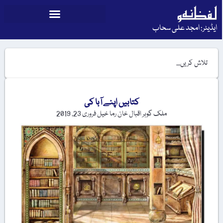
ایڈیٹر: امجد علی سحاب
کتابیں اپنے آبا کی
ملک گوہر اقبال خان رما خیل
فروری 23, 2019