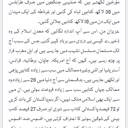
مؤرخین لکھتے ہیں کہ صلیبی جنگجوں میں صرف طرابلس
میں 30 لاکھ کتابیں تباہ کی گئیں اور غرناطہ کے ایک میدان
میں ایک دن میں 10 لاکھ کتابیں جلائی گئیں۔
عزیزانِ من، اس سے آپ اندازہ لگائیں کہ معدنِ اسلام کے وہ
ذخیرے کیسی بے دردی سے برباد کیے گئے، جس کے سبب آج
تک مسلمان مسلسل نشیب میں جا رہے ہیں اور اہلِ مغرب فراز
پر چڑھ رہے ہیں۔ کیوں کہ آج امریکہ، جاپان، برطانیہ، فرانس،
آسٹریلیا اور اٹلی وغیرہ ممالک میں سب سے زیادہ کتابیں پڑھی
اور لکھی جارہی ہیں۔ بدقسمتی سے آج دنیا میں 28 سے زیادہ وہ
ممالک جہاں کتابیں سب سے زیادہ فروخت ہوتی ہیں، ان میں
سے ایک بھی اسلامی ملک نہیں۔ اگر ہم پاکستان کی بات کریں
تو 72 فیصد پاکستانی کتاب سے دوری اور صرف 27 فیصد کتب
بینی کے شوقین ہونے کا اعتراف کرتے ہیں۔ افسوس صد افسوس