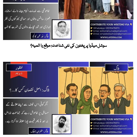
سوشل میڈیا پر پختون کی نئی شناخت: موقع یا المیہ؟