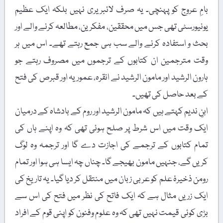
بامِ عروج کو پہنچی۔ یہ صرف لائبریری نہیں بلکہ ایک عظیم
یونیورسٹی تھی جس میں محققین، مفکرین، مطالعہ کرنے والے اور
بحث و استفادہ کرنے والے سب ہی جمع رہتے تھے۔ اس میں ہر
وقت مترجمین ان کتابوں کے ترجموں میں مصروف رہتے جو
ہارون الرشید اور مامون الرشید نے انقرہ، عموریہ اور قبرص کی فتح
کے بعد حاصل کی تھیں۔
ابنِ ندیم کہتے ہیں کہ مامون الرشید اور روم کے بادشاہ کے درمیان
ایک وقت میں اس شرط پر صلح ہوئی تھی کہ وہ اپنے ہاں کی
تمام کتابوں کے ترجمے کی اجازت دے گا اور ترجمہ وہ لوگ
کریں گے، جنہیں مامون بھیجے گا۔ چناں چہ ایسا ہی ہوا اور تمام
رومن ذخیرۂ علم کو عربی زبان میں منتقل کر دیا گیا۔ یہ تاریخ کی
ایک زریں مثال ہے کہ ایک فاتح کی نظر میں فتح کی اس سے
بڑی کوئی قیمت نہیں تھی کہ وہ علوم وفنون کو اپنی قوم کے افراد