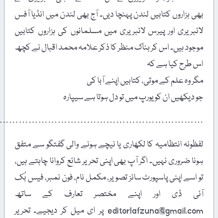
بھی ہزاروں کتابیں لندن پہنچا دیں۔ آج بھی لندن میں انڈیا آفس
لائبریری اور پیرس لائبریری میں مسلمانوں کی ہزاروں کتابیں
موجود ہیں۔ اس کربناک منظر کا ذکر علامہ محمد اقبال نے کچھ
اس طرح کیا ہے کہ
مگر وہ علم کے موتی، کتابیں اپنے آبا کی
جو دیکھیں ان کو یورپ میں تو دل ہوتا ہے سیپارہ
………………………………………………………
لفظونہ انتظامیہ کا لکھاری یا نیچے ہونے والی گفتگو سے متفق
ہونا ضروری نہیں۔ اگر آپ بھی اپنی تحریر شائع کروانا چاہتے ہیں،
تو اسے اپنی پاسپورٹ سائز تصویر، مکمل نام، فون نمبر، فیس بُک
آئی ڈی اور اپنے مختصر تعارف کے ساتھ
editorlafzuna@gmail.com پر ای میل کر دیجیے۔ تحریر