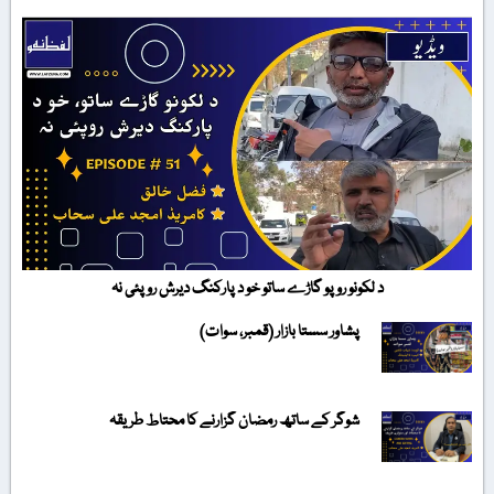
د لکونو روپو گاڑے ساتو خو د پارکنگ دیرش روپئی نہ
پشاور سستا بازار (قمبر، سوات)
شوگر کے ساتھ رمضان گزارنے کا محتاط طریقہ