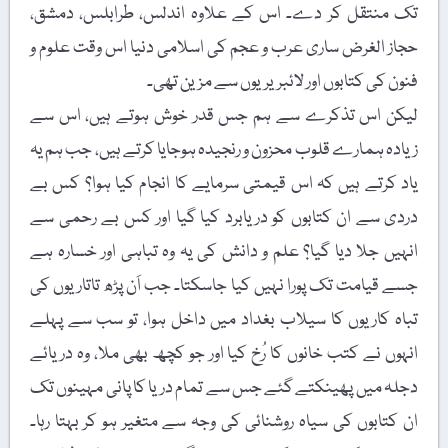
تک منتقل کر دے۔ اس کے علاوہ اندلس، طرابلس، دمشق،
حجاز الغرض ساری عرب و عجم کی اسلامی دنیا اس وقت علوم و
فنون کی کتابوں اور لائبریریوں سے مزین تھی۔
لیکن اس تذکرے سے ہم جس قدر خوش ہوتے ہیں، اس سے
زیادہ ہمارے قلوب محزون و رنجیدہ ہوجایا کرتے ہیں، جب ہم یہ
یاد کرتے ہیں کہ اس قیمتی سرمایے کا انجام کیا ہوا؟ کس بے
دردی سے ان کتابوں کو دریابرد کیا گیا اور کس بے رحمی سے
انہیں جلا دیا گیا؟ علم و دانش کی یہ وہ تباہی اور خسارہ ہے
جسے قیامت تک پورا نہیں کیا جاسکتا۔ جب اَن پڑھ تاتاریوں کی
تباہ کاریوں کا سیلاب بغداد میں داخل ہوا، تو سب سے پہلے
انہوں نے کتب خانوں کا رُخ کیا اور جو کچھ بھی ملا، وہ دریائے
دجلہ میں پھینکتے گئے جس سے تمام دریا کا پانی مہینوں تک
ان کتابوں کی سیاہ روشنائی کی وجہ سے متغیر ہو کر بہتا رہا۔