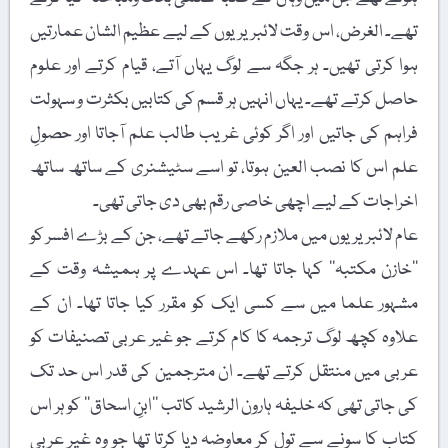
تھے۔ الغرض، اس وقت لائبریریوں کے لیے عظیم الشان عمارتیں
ہوا کرتی تھیں۔ ہر جگہ سے لوگ یہاں آتے، قیام کرتے اور علوم
حاصل کرتے تھے۔ یہاں انہیں ہر قسم کی کتابیں بکثرت و سہولت
فراہم کی جاتیں اور اگر کوئی غریب طالب علم آجاتا اور حصولِ
علم اس کا نصب العین ہوتا، تو اسے سٹیشنری کے ساتھ ساتھ
اخراجات کے لیے اچھی خاصی رقم بھی دی جاتی تھی۔
عام لائبریریوں میں ملازم رکھے جاتے تھے، جن کے بڑے افسر کو
’’خازن مکتبہ‘‘ کہا جاتا تھا۔ اس عہدے پر ہمیشہ وقت کے
مشہور علما میں سے کسی ایک کو مقرر کیا جاتا تھا۔ ان کے
علاوہ کچھ لوگ ترجمہ کا کام کرتے جو غیر عربی تصنیفات کو
عربی میں منتقل کرتے تھے۔ ان مترجمین کی قدر اس حد تک
کی جاتی تھی کہ خلیفہ ہارون الرشید کاتب ’’ابنِ اسحاق‘‘ کو ہر اس
کتاب کا سونے سے تول کر معاوضہ دیا کرتا تھا جو وہ غیر عربی