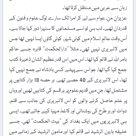
زبان سے عربی میں منتقل کرتا تھا۔
عزیزانِ من، عوام سے لے کر امرا تک سارے لوگ علوم و فنون کے
قدردان تھے۔ تب ہی تو اسے مسلمانوں کا سنہرا دور کہا جاتا ہے۔
اُس وقت عالمِ اسلام میں کوئی شہر، کوئی گاؤں ایسا نہیں تھا جس
میں لائبریری نہیں تھی۔ مثلاً ’’دارالحکمت‘‘ قاہرہ جسے حاکم
بامر اللہ نے قائم کیا تھا۔ اس میں اس قدر عظیم الشان ذخیرۂ کتب
جمع کیا گیا تھا، جو اس سے پہلے کسی بادشاہ نے جمع نہیں کیا
تھا۔ اس لائبریری کے 40 حصے تھے، ہر حصہ 18 ہزار کتابوں پر
مشتمل تھا، جن میں قدیم علوم پر ہر قسم کی کتابیں تھیں اور وہاں
پر علم حاصل کرنے والوں کو اس لائبریری کی جانب سے قلم،
دوات اور ہر طرح کی روشنائی اور کاغذ مہیا کیے جاتے تھے۔ ایسی
ہی لائبریریوں میں ایک بغداد کی ’’بیت الحکمت‘‘ تھی، جسے
خلیفہ ہارون الرشید نے قائم کیا اور مامون الرشید کے زمانے میں