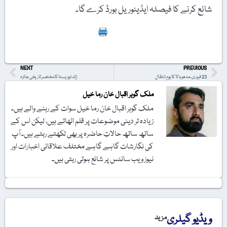
شائع کرنے کا فیصلہ ایڈیٹوریل بورڈ کرے گا۔
Print
NEXT
PREVIOUS
23 فروری، مدھو بالا کا یومِ انتقال
ژِند اوویستا کا مختصر تاریخی جائزہ
ملک گوہر اقبال خان رما خیل
ملک گوہر اقبال خان رما خیل سوات کے رہنے والے ہیں۔
زیادہ تر دینی موضوعات پر قلم اٹھاتے ہیں، لیکن اس کے
ساتھ ساتھ حالاتِ حاضرہ پر بھی لکھتے رہتے ہیں۔ آپ
کی نگارشات گاہے گاہے مختلف علاقائی اخبارات اور
نیوز ویب سائٹس پر شائع ہوتی رہتی ہیں۔
ویڈیو گیلری
مزید