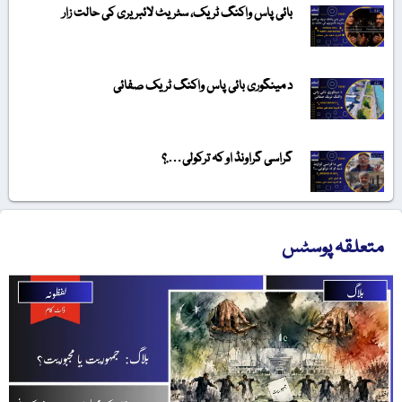
بائی پاس واکنگ ٹریک، سٹریٹ لائبریری کی حالت زار
د مینگوری بائی پاس واکنگ ٹریک صفائی
گراسی گراونڈ او کہ ترکولی….؟
متعلقہ پوسٹس