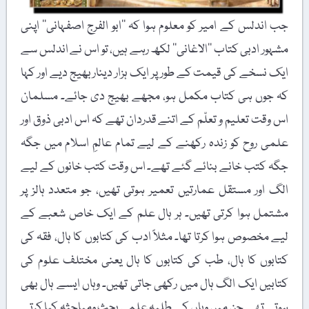
جب اندلس کے امیر کو معلوم ہوا کہ ’’ابو الفرج اصفہانی‘‘ اپنی
مشہور ادبی کتاب ’’الاغانی‘‘ لکھ رہے ہیں، تو اس نے اندلس سے
ایک نسخے کی قیمت کے طور پر ایک ہزار دینار بھیج دیے اور کہا
کہ جوں ہی کتاب مکمل ہو، مجھے بھیج دی جائے۔ مسلمان
اس وقت تعلیم و تعلّم کے اتنے قدردان تھے کہ اس ادبی ذوق اور
علمی روح کو زندہ رکھنے کے لیے تمام عالمِ اسلام میں جگہ
جگہ کتب خانے بنائے گئے تھے۔ اس وقت کتب خانوں کے لیے
الگ اور مستقل عمارتیں تعمیر ہوتی تھیں، جو متعدد ہالز پر
مشتمل ہوا کرتی تھیں۔ ہر ہال علم کے ایک خاص شعبے کے
لیے مخصوص ہوا کرتا تھا۔ مثلاً ادب کی کتابوں کا ہال، فقہ کی
کتابوں کا ہال، طب کی کتابوں کا ہال یعنی مختلف علوم کی
کتابیں ایک الگ ہال میں رکھی جاتی تھیں۔ وہاں ایسے ہال بھی
ہوتے تھے جن میں وہاں کے طلبہ علمی بحث ومباحثہ کیا کرتے