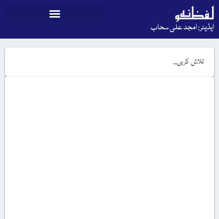
ایڈیٹر: امجد علی سحاب