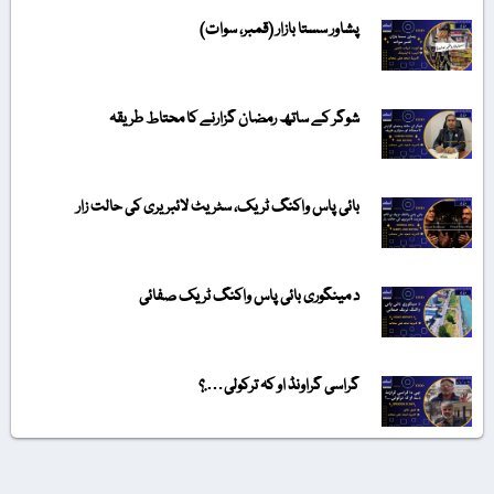
پشاور سستا بازار (قمبر، سوات)
شوگر کے ساتھ رمضان گزارنے کا محتاط طریقہ
بائی پاس واکنگ ٹریک، سٹریٹ لائبریری کی حالت زار
د مینگوری بائی پاس واکنگ ٹریک صفائی
گراسی گراونڈ او کہ ترکولی….؟