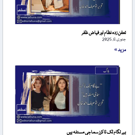
تعفن زدہ نظام اور فیاض ظفر
جنوری 6, 2025
مزید »
بے لگام ٹک ٹاکرز سماجی مسئلہ ہیں