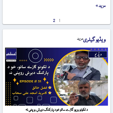
مزید »
2
1
ویڈیو گیلری
مزید
د لکونو روپو گاڑے ساتو خو د پارکنگ دیرش روپئی نہ