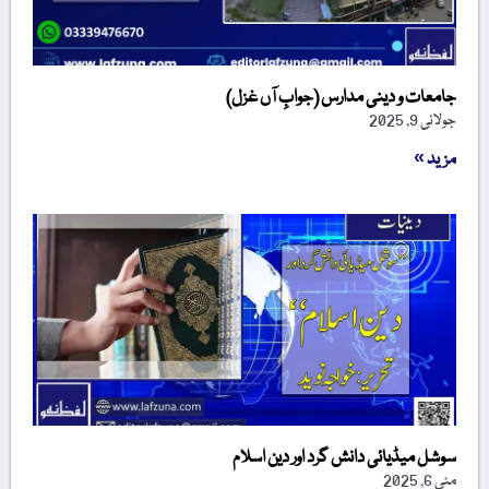
جامعات و دینی مدارس (جوابِ آں غزل)
جولائی 9, 2025
مزید »
سوشل میڈیائی دانش گرد اور دین اسلام
مئی 6, 2025