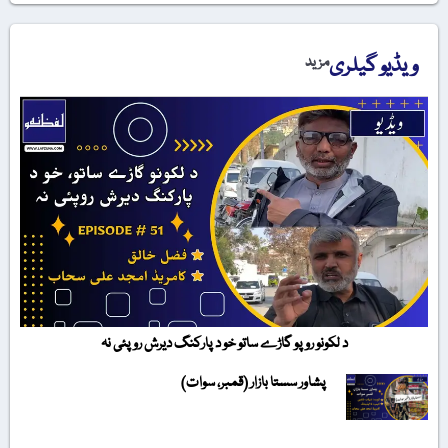
ویڈیو گیلری
مزید
د لکونو روپو گاڑے ساتو خو د پارکنگ دیرش روپئی نہ
پشاور سستا بازار (قمبر، سوات)