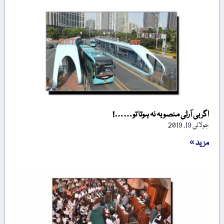
اگر بی آرٹی منصوبہ نہ ہوتا تو……!
جولائی 19, 2019
مزید »