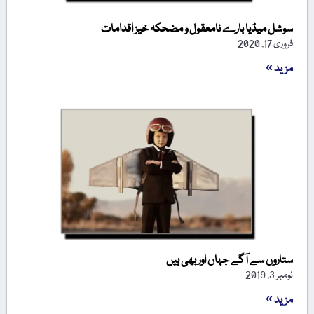
سوشل میڈیا بارے نامعقول و مضحکہ خیز اقدامات
فروری 17, 2020
مزید »
ستاروں سے آگے جہاں اور بھی ہیں
نومبر 3, 2019
مزید »