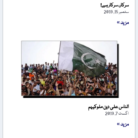
سرکار، سرکار ہے!
ستمبر 15, 2019
مزید »
الناس علی دین ملوکیہم
اگست 7, 2019
مزید »