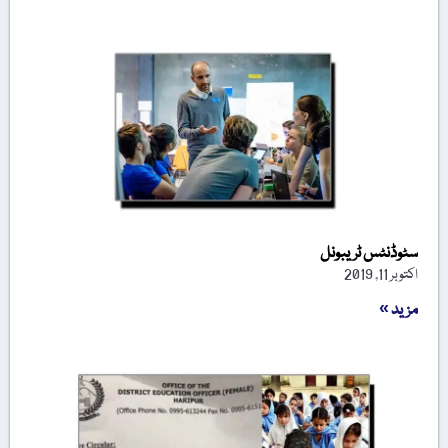
سٹوڈنٹس ٹریبونل
اکتوبر 11, 2019
مزید »