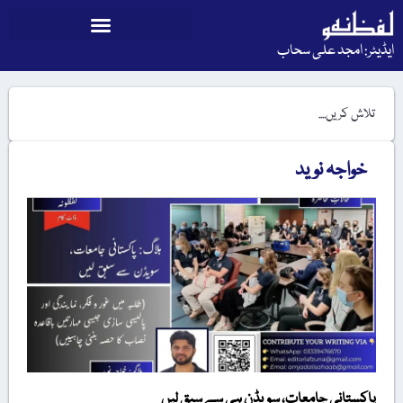
ایڈیٹر: امجد علی سحاب
خواجہ نوید
پاکستانی جامعات، سویڈن ہی سے سبق لیں