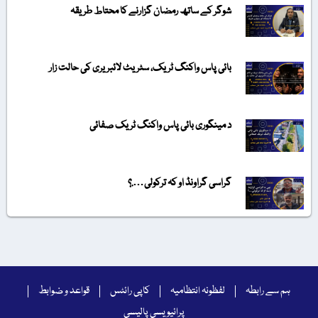
شوگر کے ساتھ رمضان گزارنے کا محتاط طریقہ
بائی پاس واکنگ ٹریک، سٹریٹ لائبریری کی حالت زار
د مینگوری بائی پاس واکنگ ٹریک صفائی
گراسی گراونڈ او کہ ترکولی….؟
ہم سے رابطہ
لفظونہ انتظامیہ
کاپی رائٹس
قواعد و ضوابط
پرائیویسی پالیسی