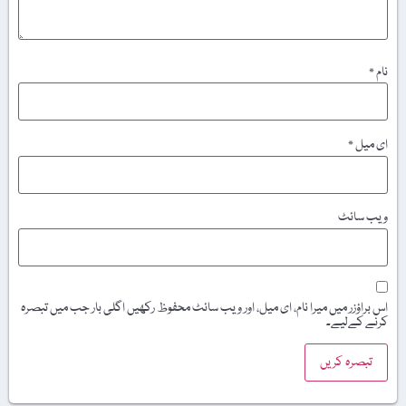
نام
*
ای میل
*
ویب‌ سائٹ
اس براؤزر میں میرا نام، ای میل، اور ویب سائٹ محفوظ رکھیں اگلی بار جب میں تبصرہ
کرنے کےلیے۔