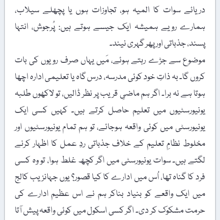
دریائے سوات کا المیہ ہو، تجاوزات ہوں یا پچھلے سیلاب،
ہمارے رویے ہمیشہ ایک جیسے ہوتے ہیں: پُرجوش، انتہا
پسند، جذباتی اور پھر گہری نیند۔
موضوع سے جڑے رہتے ہوئے، مَیں یہاں صرف رویوں کی بات
کروں گا۔ بہ ذاتِ خود کوئی مدرسہ، درس گاہ یا تعلیمی ادارہ اچھا
ہوتا ہے نہ برا۔ اگر ہم ماضیِ قریب پر نظر ڈالیں، تو لاکھوں طلبہ
یونیورسٹیوں میں تعلیم حاصل کرتے ہیں۔ کہیں کسی ایک
یونیورسٹی میں کوئی واقعہ ہوجائے، تو ہم تمام یونیورسٹیوں اور
مخلوط نظامِ تعلیم کے خلاف جذباتی ردِ عمل کا اظہار کرنے
لگتے ہیں۔ سوات یونیورسٹی میں اگر کچھ غلط ہوا، تو وہ کسی
فرد کا گناہ تھا، اُس میں ادارے کا کیا قصور؟ یوں جہانزیب کالج
میں ایک واقعے کو بنیاد بناکر ہم نے اس عظیم ادارے کی
حرمت مشکوک کر دی۔ اگر کسی اسکول میں کوئی واقعہ پیش آتا