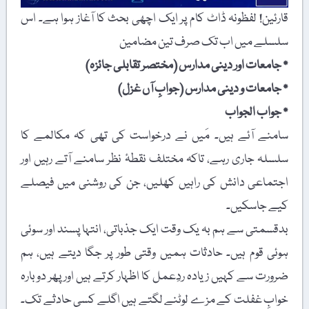
قارئین! لفظونہ ڈاٹ کام پر ایک اچھی بحث کا آغاز ہوا ہے۔ اس
سلسلے میں اب تک صرف تین مضامین
٭
جامعات اور دینی مدارس (مختصر تقابلی جائزہ)
٭
جامعات و دینی مدارس (جوابِ آں غزل)
٭
جواب الجواب
سامنے آئے ہیں۔ مَیں نے درخواست کی تھی کہ مکالمے کا
سلسلہ جاری رہے، تاکہ مختلف نقطۂ نظر سامنے آتے رہیں اور
اجتماعی دانش کی راہیں کھلیں، جن کی روشنی میں فیصلے
کیے جاسکیں۔
بدقسمتی سے ہم بہ یک وقت ایک جذباتی، انتہا پسند اور سوئی
ہوئی قوم ہیں۔ حادثات ہمیں وقتی طور پر جگا دیتے ہیں، ہم
ضرورت سے کہیں زیادہ ردِعمل کا اظہار کرتے ہیں اور پھر دوبارہ
خوابِ غفلت کے مزے لوٹنے لگتے ہیں اگلے کسی حادثے تک۔