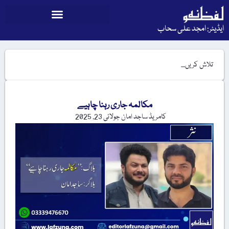
ایڈیٹر: امجد علی سحاب
مکالمہ جاری رہنا چاہیے
کامریڈ ساجد امان
جولائی 23, 2025