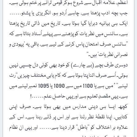
اعظم، علامہ اقبال سے شروع ہوکر قومی ترانے پر ختم ہوتی ہے۔
جب بچہ ادب پڑھتا ہے، چاہے اُردو ہو، انگریزی یا پشتو……
ایک ہی بیانیہ دہرایا گیا ہوتا ہے۔ تاریخ میں ذاتی تاریخ پڑھتا
ہے۔ سائنس میں نظریات کو پڑھنے سے پہلے اُستاد بتاتا ہے کہ
’’سائنس صرف امتحان پاس کرنے کے لیے ہے، باقی یہ ’یہودی و
نصرانی نظریات‘ ہیں۔‘‘
دوسری طرف بچے (بے چارے) کو خود بھی کوئی دل چسپی نہیں
ہوتی۔ اُسے صرف اتنا پتا ہوتا ہے کہ کام یابی مختلف چیزیں’’رٹ
لینے‘‘ ” میں ہے یا 1100 میں سے 1090 یا 1095 نمبر لینے میں
ہے۔ یہی مقصدِ تعلیم ہے اور یہی حاصلِ علم……!
کچھ ایسا ہی دینی مدارس میں بھی ہوتا ہے۔ صرف اپنی
کتابیں، اپنا نقطۂ نظر رٹنا ہے اور اس پر ڈٹے رہنا ہے۔ اس کے
علاوہ ہر اختلاف کو ’’باطل‘‘ قرار دینا ہے…… اور یہی ان نظام