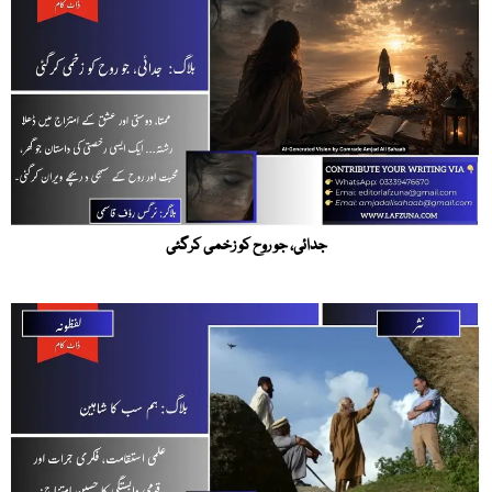
جدائی، جو روح کو زخمی کرگئی