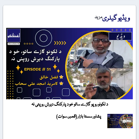
ویڈیو گیلری
مزید
د لکونو روپو گاڑے ساتو خو د پارکنگ دیرش روپئی نہ
پشاور سستا بازار (قمبر، سوات)