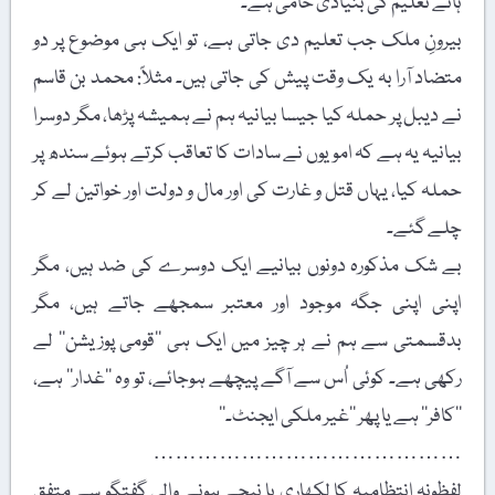
ہائے تعلیم کی بنیادی خامی ہے۔
بیرونِ ملک جب تعلیم دی جاتی ہے، تو ایک ہی موضوع پر دو
متضاد آرا بہ یک وقت پیش کی جاتی ہیں۔ مثلاً: محمد بن قاسم
نے دیبل پر حملہ کیا جیسا بیانیہ ہم نے ہمیشہ پڑھا، مگر دوسرا
بیانیہ یہ ہے کہ امویوں نے سادات کا تعاقب کرتے ہوئے سندھ پر
حملہ کیا، یہاں قتل و غارت کی اور مال و دولت اور خواتین لے کر
چلے گئے۔
بے شک مذکورہ دونوں بیانیے ایک دوسرے کی ضد ہیں، مگر
اپنی اپنی جگہ موجود اور معتبر سمجھے جاتے ہیں، مگر
بدقسمتی سے ہم نے ہر چیز میں ایک ہی ’’قومی پوزیشن‘‘ لے
رکھی ہے۔ کوئی اُس سے آگے پیچھے ہوجائے، تو وہ ’’غدار‘‘ ہے،
’’کافر‘‘ ہے یا پھر ’’غیر ملکی ایجنٹ۔‘‘
……………………………………
لفظونہ انتظامیہ کا لکھاری یا نیچے ہونے والی گفتگو سے متفق