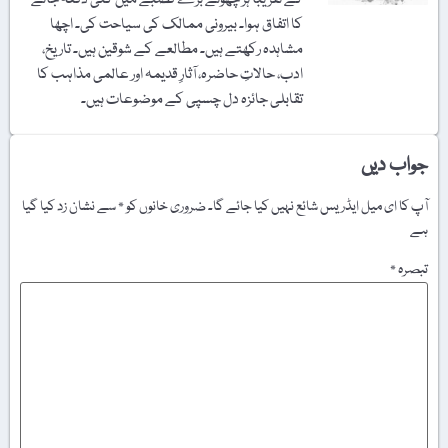
کا اتفاق ہوا۔ بیرونی ممالک کی سیاحت کی۔ اچھا
مشاہدہ رکھتے ہیں۔ مطالعے کے شوقین ہیں۔ تاریخ،
ادب، حالاتِ حاضرہ، آثارِ قدیمہ اور عالمی مذاہب کا
تقابلی جائزہ دل چسپی کے موضوعات ہیں۔
جواب دیں
آپ کا ای میل ایڈریس شائع نہیں کیا جائے گا۔
ضروری خانوں کو
*
سے نشان زد کیا گیا
ہے
تبصرہ
*