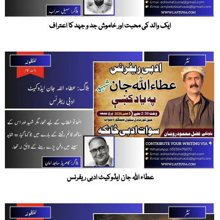
ایک والد کی محبت اور خاموش جد و جہد کا اعتراف
عطاء اللہ جان ایڈوکیٹ ادبی ریفرنس