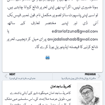
ہونا ضروری نہیں۔ اگر آپ بھی اپنی تحریر شائع کروانا چاہتے ہیں،
تو اسے اپنی پاسپورٹ سائز تصویر، مکمل نام، فون نمبر، فیس بُک
آئی ڈی اور اپنے مختصر تعارف کے ساتھ
editorlafzuna@gmail.com یا
amjadalisahaab@gmail.com پر اِی میل کر دیجیے۔ تحریر
شائع کرنے کا فیصلہ ایڈیٹوریل بورڈ کرے گا۔
Print
NEXT
PREVIOUS
ماقبل تاریخ کی یاد تازہ کرتی چیل بشیگرام روڈ
علم کے مسافر یا غربت کے قیدی؟
کامریڈ ساجد امان
کامریڈ ساجد امان مینگورہ شہر کے آبائی باشندے
ہیں۔ طویل عرصہ ملازمت کی۔ اس سلسلے میں ملک
کے تقریباً ہر چھوٹے بڑے قصبے میں کئی دفعہ جانے