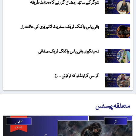
شوگر کے ساتھ رمضان گزارنے کا محتاط طریقہ
بائی پاس واکنگ ٹریک، سٹریٹ لائبریری کی حالت زار
د مینگوری بائی پاس واکنگ ٹریک صفائی
گراسی گراونڈ او کہ ترکولی….؟
متعلقہ پوسٹس