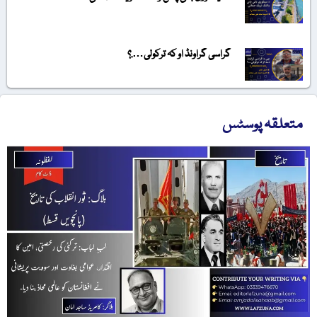
گراسی گراونڈ او کہ ترکولی….؟
متعلقہ پوسٹس