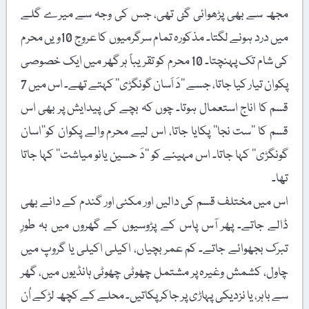
مجھ سے بھی پڑھوائی گئ تھی، جس کی وجہ سے میرے گلے
میں درد ہونے لگتا۔ مذکورہ تمام سرگرمیوں کا عروج 10ویں محرم
کی شام تک پہنچتا۔ 10 محرم کو تقریباً ہر گھر میں ایک خصوصی
پکوان تیار کیا جاتا، جسے ’’دَ اَسان گونگڑی‘‘ کہتے تھے۔ اس میں 7
قسم کا اناج استعمال ہوتا۔ چوں کہ بچے کی پیدایش پر بھی اس
قسم کا ’’ست نجا‘‘ پکایا جاتا، اس لیے محرم والے پکوان کو’’اسان
گونگڑی‘‘ کہا جاتا۔ اس مہینے کو ’’دَ حسین یانو میاشت‘‘ کہا جاتا
تھا۔
اس میں مختلف قسم کی دالیں اور مکئی اور گندم کے دانے بھی
ڈالے جاتے۔ پھر آس پاس کے پڑوسیوں کے گھروں میں بہ طورِ
تبرک بجھوائے جاتے۔ کم عمر بچیاں، اکیلی اکیلی یا گروپ میں
چاول، کشمش وغیرہ پر مشتمل چھوٹی چھوٹی ہانڈیوں میں، گھر
سے باہر، یا نزدیکی پہاڑی پر جاکر پکاتیں۔ محلے کے کچھ لڑکے اُن