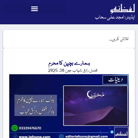
ایڈیٹر: امجد علی سحاب
ہمارے بچپن کا محرم
فضل رازق شہاب
جون 30, 2025