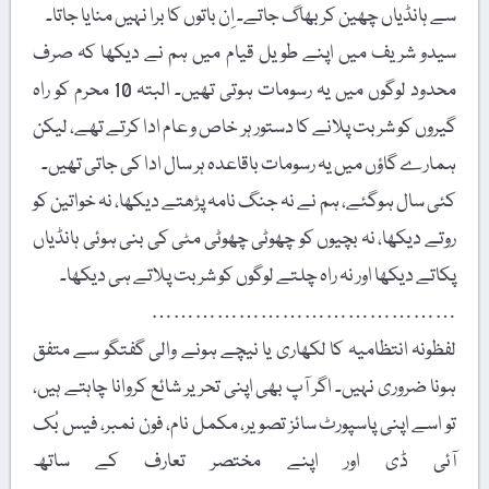
سے ہانڈیاں چھین کر بھاگ جاتے۔ اِن باتوں کا برا نہیں منایا جاتا۔
سیدو شریف میں اپنے طویل قیام میں ہم نے دیکھا کہ صرف
محدود لوگوں میں یہ رسومات ہوتی تھیں۔ البتہ 10 محرم کو راہ
گیروں کو شربت پلانے کا دستور ہر خاص و عام ادا کرتے تھے، لیکن
ہمارے گاؤں میں یہ رسومات باقاعدہ ہر سال ادا کی جاتی تھیں۔
کئی سال ہوگئے، ہم نے نہ جنگ نامہ پڑھتے دیکھا، نہ خواتین کو
روتے دیکھا، نہ بچیوں کو چھوٹی چھوٹی مٹی کی بنی ہوئی ہانڈیاں
پکاتے دیکھا اور نہ راہ چلتے لوگوں کو شربت پلاتے ہی دیکھا۔
……………………………………
لفظونہ انتظامیہ کا لکھاری یا نیچے ہونے والی گفتگو سے متفق
ہونا ضروری نہیں۔ اگر آپ بھی اپنی تحریر شائع کروانا چاہتے ہیں،
تو اسے اپنی پاسپورٹ سائز تصویر، مکمل نام، فون نمبر، فیس بُک
آئی ڈی اور اپنے مختصر تعارف کے ساتھ