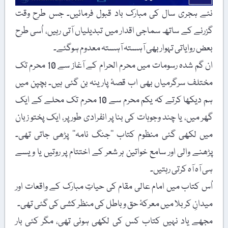
نئے ہجری سال کی مبارک باد قبول فرمائیں۔ جس طرح وقت
گزرنے کے ساتھ سماجی اقدار میں تبدیلیاں آتی رہیں، اُسی طرح
بعض روایاتی تہوار بھی آہستہ آہستہ معدوم ہوگئے۔
ان گم شدہ رسومات میں محرم الحرام کے آغاز سے 10 محرم تک
مختلف سرگرمیاں بھی اب قصۂ پارینہ بن گئی ہیں۔ بچپن میں
ہم دیکھا کرتے کہ یکم محرم سے 10 محرم تک محلے کے ایک
گھر میں، یا چند وجوہات کی بنا پر انفرادی طور پر، ایک پختو زبان
میں لکھی گئی منظوم کتاب ’’جنگ نامہ‘‘ پڑھی جاتی تھی۔
پڑھنے والی اور سامع خواتین ہر شعر کے اختتام پر روتیں یا ویسے
ہی آہ آہ کرتی رہتیں۔
اُس کتاب میں امام عالی مقام کی حیاتِ مبارک کے واقعات اور
میدانِ کربلا میں معرکۂ حق و باطل کی منظر کشی کی گئی تھی۔
مجھے یاد نہیں کتاب کس کی لکھی ہوئی تھی، مگر کئی بار