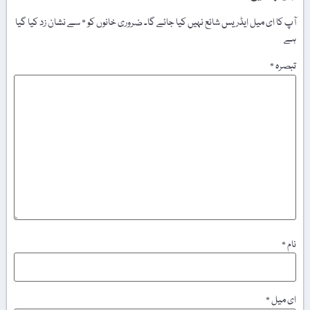
آپ کا ای میل ایڈریس شائع نہیں کیا جائے گا۔
ضروری خانوں کو
*
سے نشان زد کیا گیا
ہے
تبصرہ
*
نام
*
ای میل
*