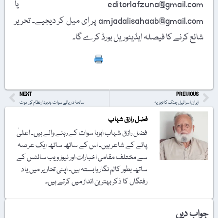
editorlafzuna@gmail.com یا
amjadalisahaab@gmail.com پر اِی میل کر دیجیے۔ تحریر
شائع کرنے کا فیصلہ ایڈیٹوریل بورڈ کرے گا۔
Print
NEXT
PREVIOUS
ایران اسرائیل جنگ کا تجزیہ
سانحۂ دریائے سوات، بدبودار نظام کی موت
فضل رازق شہاب
فضل رازق شہاب ابوہا سوات کے رہنے والے ہیں۔ اعلیٰ
پائے کے شاعر ہیں۔ اس کے ساتھ ساتھ ایک عرصہ
سے مختلف مقامی اخبارات اور نیوز ویب سائٹس کے
ساتھ بطور کالم نگار وابستہ ہیں۔ اپنی تحاریر میں یاد
رفتگاں کا ذکر بہترین انداز میں کرتے ہیں۔
جواب دیں