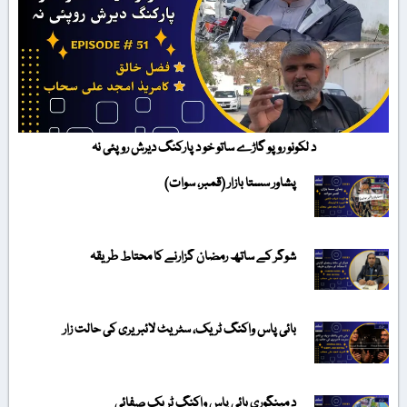
د لکونو روپو گاڑے ساتو خو د پارکنگ دیرش روپئی نہ
پشاور سستا بازار (قمبر، سوات)
شوگر کے ساتھ رمضان گزارنے کا محتاط طریقہ
بائی پاس واکنگ ٹریک، سٹریٹ لائبریری کی حالت زار
د مینگوری بائی پاس واکنگ ٹریک صفائی