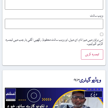
ویب‌ سائٹ
اس براؤزر میں میرا نام، ای میل، اور ویب سائٹ محفوظ رکھیں اگلی بار جب میں تبصرہ
کرنے کےلیے۔
ویڈیو گیلری
مزید