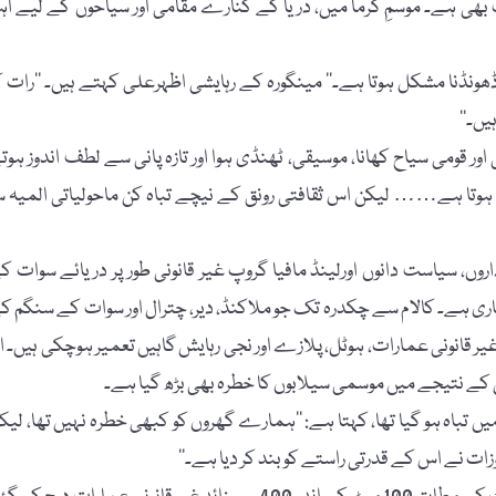
ت بھی ہے۔ موسمِ گرما میں، دریا کے کنارے مقامی اور سیاحوں کے لیے اہ
ھونڈنا مشکل ہوتا ہے۔‘‘ مینگورہ کے رہایشی اظہرعلی کہتے ہیں۔ ’’رات ک
یں۔‘‘
 قومی سیاح کھانا، موسیقی، ٹھنڈی ہوا اور تازہ پانی سے لطف اندوز ہوت
ہوتا ہے…… لیکن اس ثقافتی رونق کے نیچے تباہ کن ماحولیاتی المیہ س
وں، سیاست دانوں اورلینڈ مافیا گروپ غیر قانونی طور پر دریائے سوات ک
ری ہے۔ کالام سے چکدرہ تک جو ملاکنڈ، دیر، چترال اور سوات کے سنگم ک
 41 کلومیٹر دور ہے، دریا کے کنارے 100 سے زائد غیر قانونی عمارات، ہوٹل، پلازے اور نجی رہایش گاہیں تعمیر ہوچکی ہیں۔ 
س کے نتیجے میں موسمی سیلابوں کا خطرہ بھی بڑھ گیا ہے۔
 تباہ ہو گیا تھا، کہتا ہے: ’’ہمارے گھروں کو کبھی خطرہ نہیں تھا، لیک
ات نے اس کے قدرتی راستے کو بند کر دیا ہے۔‘‘