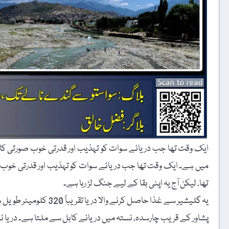
ایک وقت تھا جب دریائے سوات کو تہذیب اور قدرتی خوب صورتی کا مرکز
میں ہے۔ ایک وقت تھا جب دریائے سوات کو تہذیب اور قدرتی خوب صورت
تھا، لیکن آج یہ اپنی بقا کے لیے جنگ لڑ رہا ہے۔
یہ گلیشیر سے غذا حاصل ک
پشاور کے قریب چارسدہ، نستہ میں دریائے کابل سے ملتا ہے۔ دریا ئ