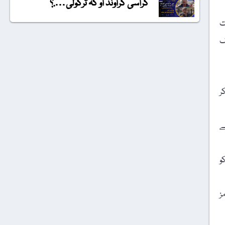
گراسی گراونڈ او کہ ترکولی….؟
ت
ک
ر
ے
زرعی زمین کو
ز