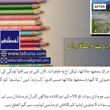
 سمجھا جاتا تھا، لیکن آج یہ تجاوزات، کان کنی اور بے قابو آلودگی کی زَ
ی کا گہوارہ سمجھا جاتا تھا جسے قدیم ’’رگ وید‘‘ میں ’’سواستو‘‘ کہا گی
رنے والا دریا تقریباً 320 کلومیٹر طویل ہے، جو وادیِ سوات کو کالام کے دورافتادہ علاقوں گبرال اور مٹلتان سے لے 
ے سوات کا جنوبی ایشیا کے ثقافتی اور مذہبی تہذیب سے گہرا تعلق ہے۔