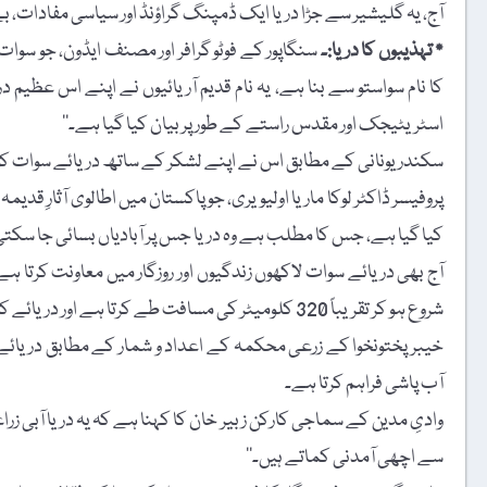
آج، یہ گلیشیر سے جڑا دریا ایک ڈمپنگ گراؤنڈ اور سیاسی مفادات، 
٭ تہذیبوں کا دریا:۔
سنگاپور کے فوٹو گرافر اور مصنف ایڈون، جو سوات
کا نام سواستو سے بنا ہے، یہ نام قدیم آریائیوں نے اپنے اس عظیم در
اسٹریٹیجک اور مقدس راستے کے طور پر بیان کیا گیا ہے۔‘‘
سکندر یونانی کے مطابق اس نے اپنے لشکر کے ساتھ دریائے سوات کو ع
پروفیسر ڈاکٹر لوکا ماریا اولیویری، جو پاکستان میں اطالوی آثارِ قدیم
کیا گیا ہے، جس کا مطلب ہے وہ دریا جس پر آبادیاں بسائی جا سکتی 
آج بھی دریائے سوات لاکھوں زندگیوں اور روزگار میں معاونت کرتا ہے۔
شروع ہو کر تقریباً 320 کلومیٹر کی مسافت طے کرتا ہے اور دریائے کابل سے ’’نستہ‘‘ (چارسدہ) میں جاکر ملتا ہے۔
آب پاشی فراہم کرتا ہے۔
وادیِ مدین کے سماجی کارکن زبیر خان کا کہنا ہے کہ یہ دریا آبی زرا
سے اچھی آمدنی کماتے ہیں۔‘‘