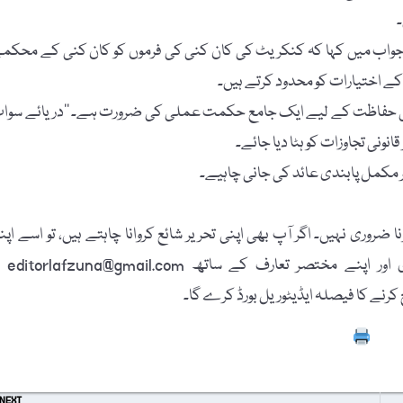
۔
جواب میں کہا کہ کنکریٹ کی کان کنی کی فرموں کو کان کنی کے محکم
کے اختیارات کو محدود کرتے ہیں۔
ات کی حفاظت کے لیے ایک جامع حکمت عملی کی ضرورت ہے۔ ’’دریائے سوا
انونی تجاوزات کو ہٹا دیا جائے۔
پر مکمل پابندی عائد کی جانی چاہیے۔
 ضروری نہیں۔ اگر آپ بھی اپنی تحریر شائع کروانا چاہتے ہیں، تو اسے اپن
پاسپورٹ سائز تصویر، مکمل نام، فون نمبر، فیس بُک
Prin
NEXT