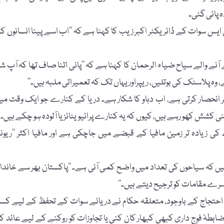
 پائی گئی۔
 ایس سوات کے ڈائریکٹر اکبر زیب کا کہنا ہے کہ ’’اب اسے پینا انسانوں ک
ے والے سیاح ضیاء الرحمان کا کہنا ہے کہ ’’پانی اتنا صاف تھا کہ آپ شف
ہ پلاسٹک کی بوتلیں، ریپراور یہاں تک کہ تعمیراتی ملبہ ہیں۔‘‘
نحصار کرتی ہے، اب دباو کا شکار ہے۔ دریا کے کنارے جو ایک وقت می
کشش کھو رہے ہیں، کیوں کہ یہ کنارے پرائیویٹائز یا آلودہ ہو چکے ہیں۔
ی زیادہ تر زمین مافیا کے قبضے میں جاچکی ہے اور مافیا اکثر ’’ریونی
ل کے مالک ہیں، کہتے ہیں کہ سیاحوں کی تعداد میں واضح کمی آئی ہے۔ ’’پاکستان بھر سے خاند
سرے مقامات کو ترجیح دیتے ہیں۔‘‘
کے احتجاج کے باوجود، متعلقہ حکام نے دریائے سوات کے تحفظ کے لیے کس
اقدام کو عملی جامہ نہیں پہنایا ہے۔ حالاں کہ سیکشن 144 یا ضابطۂ فوج داری کبھی کبھار کان کنی یا تجاوزات کو روکنے کے لیے عائد ک