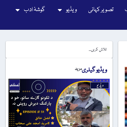
تصویر کہانی
ویڈیو
گوشۂ ادب
ویڈیو گیلری
مزید