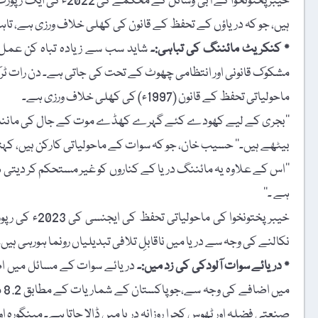
ہیں، جو کہ دریاؤں کے تحفظ کے قانون کی کھلی خلاف ورزی ہے، تاہم
٭ کنکریٹ مائننگ کی تباہی:۔
شاید سب سے زیادہ تباہ کن عمل ’’
مشکوک قانونی اور انتظامی چھوٹ کے تحت کی جاتی ہے۔ دن رات ٹرک ا
ماحولیاتی تحفظ کے قانون (1997ء) کی کھلی خلاف ورزی ہے۔
’’بجری کے لیے کھودے کئے گہرے کھڈے موت کے جال کی مانند ہیں
بیٹھے ہیں۔‘‘ حسیب خان، جو کہ سوات کے ماحولیاتی کارکن ہیں، کہت
’’اس کے علاوہ یہ مائننگ دریا کے کناروں کو غیر مستحکم کر دیتی ہ
ہے ۔‘‘
خیبر پختونخوا
نکالنے کی وجہ سے دریا میں ناقابلِ تلافی تبدیلیاں رونما ہورہی ہیں۔
٭ دریائے سوات آلودکی کی زد میں:۔
دریائے سوات کے مسائل میں اض
می
صنعتی فضلہ اور ٹھوس کچرا روزانہ دریا میں ڈالا جاتا ہے۔ مینگورہ