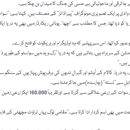
بے جا ترقی اور ماحولیاتی بے حسی کی جنگ کا میدان بن چکا ہے۔
 وادی پر ایک تصویری مونوگراف ’’پیراڈائز‘‘ کے مصنف ہیں، کہتا ہے: ’’سوا
یا کو دیا تھا، جس کا مطلب ہے ’اچھا‘، یونانی ریکارڈز میں بھی یہ دریا ای
بور کیا تھا، اس سے پہلے کہ وہ اوڈیگرام اور بریکوٹ کو فتح کرے۔
ہ مشن کے سربراہ ہیں، بتاتے ہیں کہ یہ دریا ’’رگ وید میں سواستو کے طور پر ذک
ہیں۔‘‘
 یہ دریا، کالام کے اُوشو اور گبرال ندیوں کی برف پوش پہاڑیوں کے سنگم س
خیبر پختونخوا کے زرعی محکمہ کے اعداد و شمار کے مطابق دریائے سوات کے زرعی علاقے سے گزرتا ہے اورتقریباً 160,000 ایکڑ 
عت میں بھی اہم کردار ادا کرتا ہے۔ ’’مقامی لوگ یہاں ٹراؤٹ مچھلی کے فارم