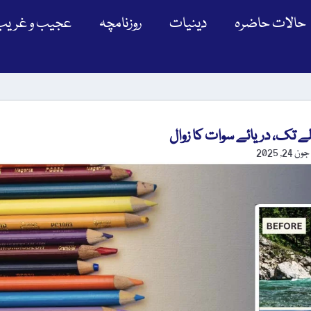
حالات حاضرہ
دینیات
روزنامچہ
عجیب و غریب
 تک، دریائے سوات کا زوال
جون 24, 2025