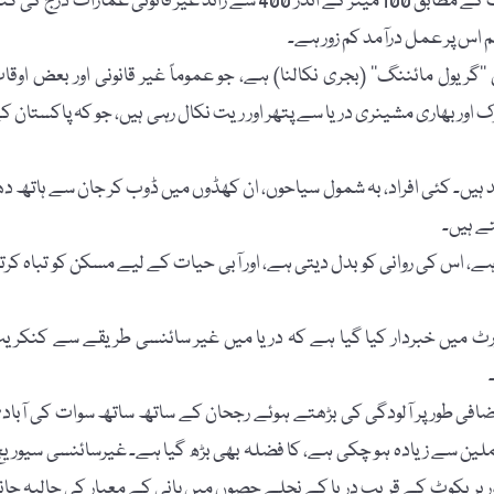
خیبر پختونخوا کے آبی وسائل کے محکمے کی 2022ء کی ایک رپورٹ کے مطابق 100 میٹر کے اندر 400 سے زائد غیر قانونی عمارات درج ک
 اس پر عمل درآمد کم زور ہے۔
گریول مائننگ‘‘ (بجری نکالنا) ہے، جو عموماً غیر قانونی اور بعض اوقا
ور بھاری مشینری دریا سے پتھر اور ریت نکال رہی ہیں، جو کہ پاکستان ک
۔ کئی افراد، بہ شمول سیاحوں، ان کھڈوں میں ڈوب کر جان سے ہاتھ دھ
ے ہیں۔
ے، اس کی روانی کو بدل دیتی ہے، اور آبی حیات کے لیے مسکن کو تباہ کرت
 کی ماحولیاتی تحفظ کی ایجنسی کی 2023ء کی رپورٹ میں خبردار کیا گیا ہے کہ دریا میں غیر سائنسی طریقے سے کنکر
افی طور پر آلودگی کی بڑھتے ہوئے رجحان کے ساتھ ساتھ سوات کی آباد
ں اضافے کی وجہ سے،جو پاکستان کے شماریات کے مطابق 2. 8 ملین سے زیادہ ہو چکی ہے، کا فضلہ بھی بڑھ گیا ہے۔ غیرسائنسی سیوری
 اور بریکوٹ کے قریب دریا کے نچلے حصوں میں پانی کے معیار کی حالیہ جان