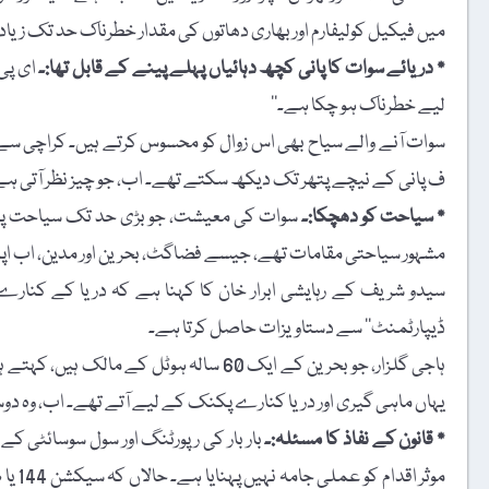
میں فیکیل کولیفارم اور بھاری دھاتوں کی مقدار خطرناک حد تک زیادہ
٭ دریائے سوات کا پانی کچھ دہائیاں پہلے پینے کے قابل تھا:۔
ای پی
لیے خطرناک ہو چکا ہے۔‘‘
سوات آنے والے سیاح بھی اس زوال کو محسوس کرتے ہیں۔ کراچی سے آن
ف پانی کے نیچے پتھر تک دیکھ سکتے تھے۔ اب، جو چیز نظر آتی ہے، و
٭ سیاحت کو دھچکا:۔
سوات کی معیشت، جو بڑی حد تک سیاحت پر ا
مشہور سیاحتی مقامات تھے، جیسے فضاگٹ، بحرین اور مدین، اب اپنی 
سیدو شریف کے رہایشی ابرار خان کا کہنا ہے کہ دریا کے کنارے ک
ڈیپارٹمنٹ‘‘ سے دستاویزات حاصل کرتا ہے۔
ہاجی گلزار، جو بحرین کے ایک 60 سالہ ہوٹ
یہاں ماہی گیری اور دریا کنارے پکنک کے لیے آتے تھے۔ اب، وہ دو
٭ قانون کے نفاذ کا مسئلہ:۔
بار بار کی رپورٹنگ اور سول سوسائٹی 
موثر 