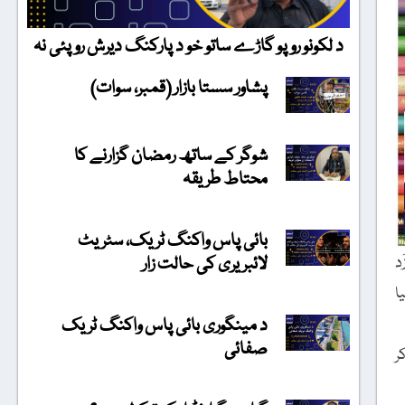
د لکونو روپو گاڑے ساتو خو د پارکنگ دیرش روپئی نہ
پشاور سستا بازار (قمبر، سوات)
شوگر کے ساتھ رمضان گزارنے کا
محتاط طریقہ
بائی پاس واکنگ ٹریک، سٹریٹ
لائبریری کی حالت زار
د
ا
د مینگوری بائی پاس واکنگ ٹریک
صفائی
کر