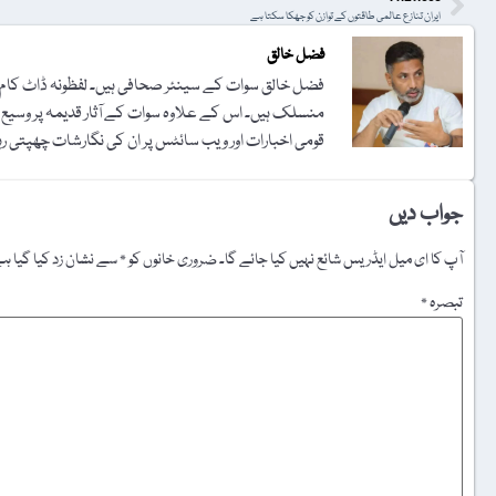
ایران تنازع عالمی طاقتوں کے توازن کو جھکا سکتا ہے
فضل خالق
فضل خالق سوات کے سینئر صحافی ہیں۔ لفظونہ ڈاٹ کام کے
منسلک ہیں۔ اس کے علاوہ سوات کے آثار قدیمہ پر وسیع 
قومی اخبارات اور ویب سائٹس پر ان کی نگارشات چھپتی رہ
جواب دیں
آپ کا ای میل ایڈریس شائع نہیں کیا جائے گا۔
ضروری خانوں کو
*
سے نشان زد کیا گیا ہ
تبصرہ
*