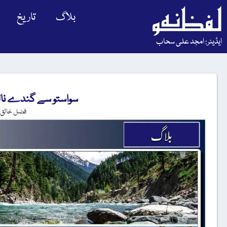
بلاگ
تاریخ
ایڈیٹر: امجد علی سحاب
سواستو سے گندے نالے
فضل خالق