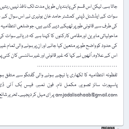
جاتا ہے، لیکن اس قسم کی پابندیاں طویل مدت تک نافذ نہیں رہتیں
سوات کے ایڈشنل ڈپٹی کمشنر حامد خان بونیری نے اس سوال کے 
کی طرف سے قانونی طور پر ٹھیکے دیے گئے ہیں، جو ضلعی انتظامیہ 
ماحولیاتی ماہرین اور مقامی کارکنوں کا کہنا ہے کہ دریائے سو
کی حدود کو واضح طور پر متعین کیا جائے اور ان پر ہونے والی تمام غیر ق
اس کے علاوہ، اُنھوں نے کہا کہ غیر قانونی اور غیر سائنسی کان کنی 
……………………………………
لفظونہ انتظامیہ کا لکھاری یا نیچے ہونے والی گفتگو سے متفق ہونا
amjadalisahaab@gmail.com پر اِی میل کر دیجیے۔ تحریر شائع کرنے کا فیصلہ ایڈیٹوریل بورڈ کرے گا۔
t
PREVIOUS