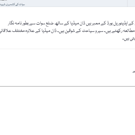
سوات کے کشمیری شہید
 ایڈیٹوریل بورڈ کے ممبر ہیں ڈان میڈیا کے ساتھ ضلع سوات سے بطور نامہ نگار
مطالعہ رکھتے ہیں۔ سیر و سیاحت کے شوقین ہیں۔ ڈان میڈیا کے علاوہ مختلف علاقائی
تی ہیں۔
ے