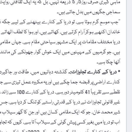
ماہی گیری صرف روزگار کا ذریعہ نہیں، بل کہ یہ ایک ثقافتی روای
سماجی جگہوں میں بدل جاتے ہیں۔
’’جب موسمِ گرم ہوتا ہے، تو دریا کے کنارے بیٹھنے کے لیے جگہ ڈ
خاندان اکٹھے ہوکر آرام کرتے ہیں، کھاتے ہیں، اور ہوا کا لطف اٹھاتے ہ
دریا مختلف مقامات پر ایک مشہور سیاحتی مقام ہے، جہاں مقامی اور
ہیں، جو گرمیوں کے مہینوں میں ایک خوش گوار جھونکے کی مانند 
اُٹھا چکا ہے۔
٭ دریا کے کنارے تجاوزات:۔
گذشتہ دہائیوں میں، طاقت ور جاگیردار
کنارے اراضی پر قبضہ جما چکے ہیں اور یہ مکروہ عمل تیزی سے جا
نقطے سے تقریباً
غیر قانونی تجاوزات نے دریا کے قدرتی راستے کو تنگ کر دیا ہے، ج
شیر محمد خان، جو کہ ایک مقامی کسان ہیں اور جن کا گھر سیلاب میں
اب تو دریا میں بغیر کسی پیش گوئی کے سیلاب آتا ہے، کیوں کہ تجاوز