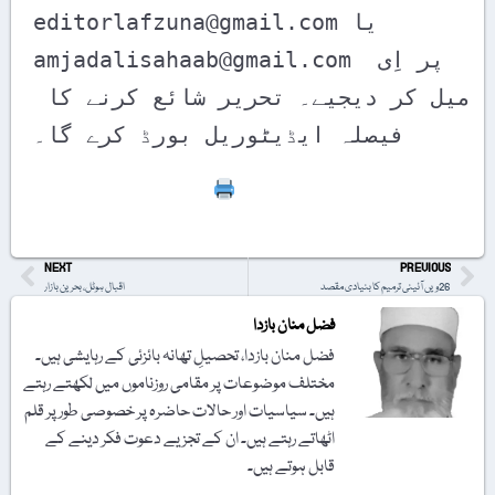
editorlafzuna@gmail.com یا 
amjadalisahaab@gmail.com پر اِی 
میل کر دیجیے۔ تحریر شائع کرنے کا 
فیصلہ ایڈیٹوریل بورڈ کرے گا۔ 
Print
NEXT
PREVIOUS
26ویں آئینی ترمیم کا بنیادی مقصد
اقبال ہوٹل، بحرین بازار
فضل منان بازدا
فضل منان بازدا، تحصیلِ تھانہ بائزئی کے رہایشی ہیں۔
مختلف موضوعات پر مقامی روزناموں میں لکھتے رہتے
ہیں۔ سیاسیات اور حالات حاضرہ پر خصوصی طور پر قلم
اٹھاتے رہتے ہیں۔ ان کے تجزیے دعوت فکر دینے کے
قابل ہوتے ہیں۔