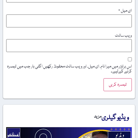
ای میل
*
ویب‌ سائٹ
اس براؤزر میں میرا نام، ای میل، اور ویب سائٹ محفوظ رکھیں اگلی بار جب میں تبصرہ
کرنے کےلیے۔
ویڈیو گیلری
مزید