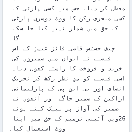
معطل کر دیا، جس میں کسی پارٹی کے 
کسی منحرف رکن کا ووٹ دوسری پارٹی 
کے حق میں شمار نہیں کیا جا سکے 
گا۔

چیف جسٹس قاضی فائز عیسیٰ کے اس 
فیصلے نے ایوان میں ضمیروں کی 
خرید و فروخت کا راستہ کھول دیا۔ 
اسی فیصلے کو مدِ نظر رکھ کر تحریکِ 
انصاف اور بی این پی کے پارلیمانی 
اراکین کے ضمیر جاگے اور اُنھوں نے 
ضمیر کی آواز پر لبیک کہتے ہوئے 
26ویں آئینی ترمیم کے حق میں اپنا 
ووٹ استعمال کیا۔ 
