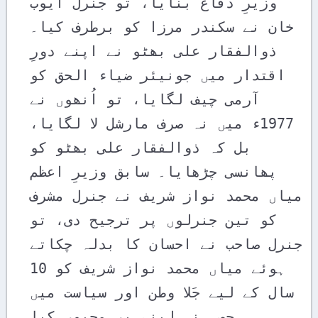
وزیرِ دفاع بنایا، تو جنرل ایوب 
خان نے سکندر مرزا کو برطرف کیا۔ 
ذوالفقار علی بھٹو نے اپنے دورِ 
اقتدار میں جونیئر ضیاء الحق کو 
آرمی چیف لگایا، تو اُنھوں نے 
1977ء میں نہ صرف مارشل لا لگایا، 
بل کہ ذوالفقار علی بھٹو کو 
پھانسی چڑھایا۔ سابق وزیرِ اعظم 
میاں محمد نواز شریف نے جنرل مشرف 
کو تین جنرلوں پر ترجیح دی، تو 
جنرل صاحب نے احسان کا بدلہ چکاتے 
ہوئے میاں محمد نواز شریف کو 10 
سال کے لیے جَلا وطن اور سیاست میں 
حصہ نہ لینے پر مجبور کیا۔
