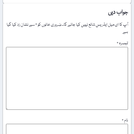
جواب دیں
آپ کا ای میل ایڈریس شائع نہیں کیا جائے گا۔
ضروری خانوں کو
*
سے نشان زد کیا گیا
ہے
تبصرہ
*
نام
*