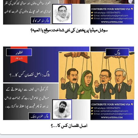
سوشل میڈیا پر پختون کی نئی شناخت: موقع یا المیہ؟
اصل نقصان کس کا…؟