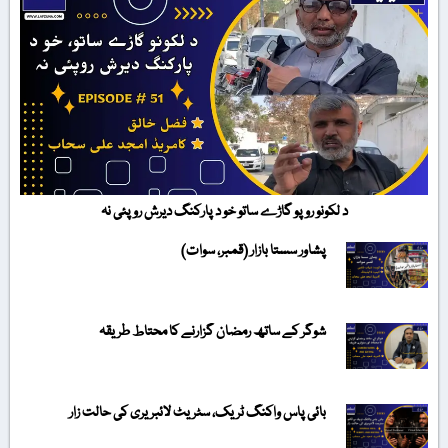
د لکونو روپو گاڑے ساتو خو د پارکنگ دیرش روپئی نہ
پشاور سستا بازار (قمبر، سوات)
شوگر کے ساتھ رمضان گزارنے کا محتاط طریقہ
بائی پاس واکنگ ٹریک، سٹریٹ لائبریری کی حالت زار