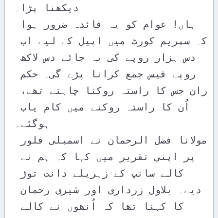
دیکھنا پڑا۔ 

ہاں! عوام کو یہ فائدہ ضرور ہوا 
کہ سپریم کورٹ میں اپیل کے لیے اب 
دس ہزار روپے کی بہ جائے دس لاکھ 
روپے فیس جمع کرانا پڑے گی۔ حکم 
ران جس کا راستہ روکنا چاہتے تھے، 
اُن کا راستہ روکنے میں کام یاب 
ہوگئے۔

مولانا فضل الرحمان نے اسمبلی فلور 
پر اپنی تقریر میں کہا کہ ہم نے 
کالے سانپ کے زہریلے دانت توڑ 
دیے۔ بلاول زرداری اور شیری رحمان 
کا کہنا تھا کہ اُنھوں نے کالے 