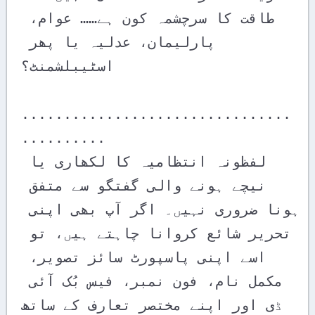
طاقت کا سرچشمہ کون ہے…… عوام، 
پارلیمان، عدلیہ یا پھر 
اسٹیبلشمنٹ؟ 

................................
..........

لفظونہ انتظامیہ کا لکھاری یا 
نیچے ہونے والی گفتگو سے متفق 
ہونا ضروری نہیں۔ اگر آپ بھی اپنی 
تحریر شائع کروانا چاہتے ہیں، تو 
اسے اپنی پاسپورٹ سائز تصویر، 
مکمل نام، فون نمبر، فیس بُک آئی 
ڈی اور اپنے مختصر تعارف کے ساتھ 