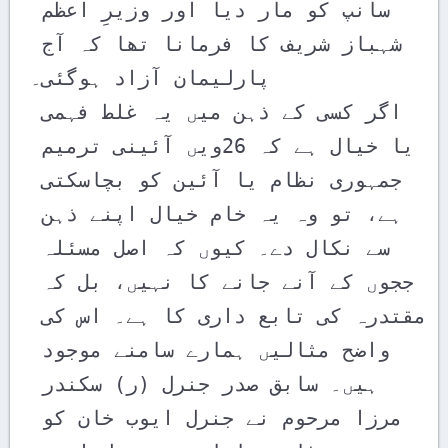
سانپ کو مار دیا اور وزیرِ اعظم 
شہباز شریف کا فرمانا تھا کہ آج 
پارلیمان آزاد ہوگئی۔ 

اگر کسی کے ذہن میں یہ غلط فہمی 
یا خیال ہے کہ 26ویں آئینی ترمیم 
جمہوری نظام یا آئین کو بچاسکتی 
ہے، تو وہ یہ خام خیال اپنے ذہن 
سے نکال دے۔ کیوں کہ اصل مسئلہ 
ججوں کے آنے جانے کا نہیں، بل کہ 
مقتدرہ کی تابع داری کا ہے۔ اس کی 
واضح مثالیں ہمارے سامنے موجود 
ہیں۔ سابق صدر جنرل (ر) سکندر 
مرزا مرحوم نے جنرل ایوب خان کو 