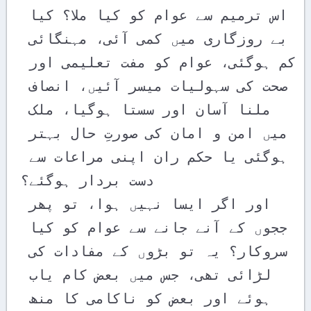
اس ترمیم سے عوام کو کیا ملا؟ کیا 
بے روزگاری میں کمی آئی، مہنگائی 
کم ہوگئی، عوام کو مفت تعلیمی اور 
صحت کی سہولیات میسر آئیں، انصاف 
ملنا آسان اور سستا ہوگیا، ملک 
میں امن و امان کی صورتِ حال بہتر 
ہوگئی یا حکم ران اپنی مراعات سے 
دست بردار ہوگئے؟ 

اور اگر ایسا نہیں ہوا، تو پھر 
ججوں کے آنے جانے سے عوام کو کیا 
سروکار؟ یہ تو بڑوں کے مفادات کی 
لڑائی تھی، جس میں بعض کام یاب 
ہوئے اور بعض کو ناکامی کا منھ 