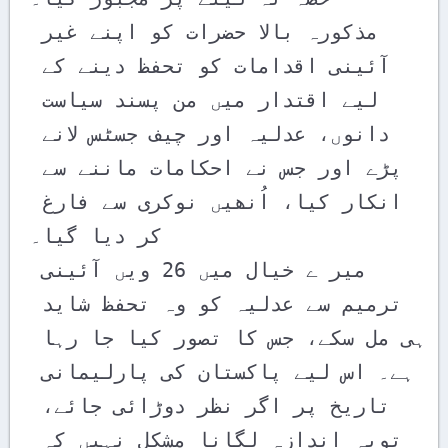
مذکورہ بالا حضرات کو اپنے غیر 
آئینی اقدامات کو تحفظ دینے کے 
لیے اقتدار میں من پسند سیاست 
دانوں، عدلیہ اور چیف جسٹس لانے 
پڑے اور جس نے احکامات ماننے سے 
انکار کیا، اُنھیں نوکری سے فارغ 
کر دیا گیا۔

میر ے خیال میں 26 ویں آئینی 
ترمیم سے عدلیہ کو وہ تحفظ شاید 
ہی مل سکے، جس کا تصور کیا جا رہا 
ہے۔ اس لیے پاکستان کی پارلیمانی 
تاریخ پر اگر نظر دوڑائی جائے، 
تویہ اندازہ لگانا مشکل نہیں کہ 