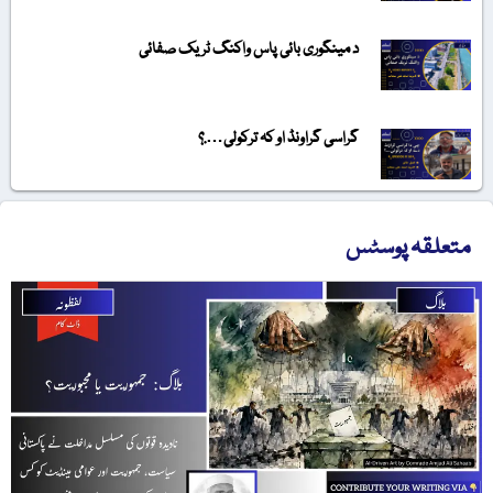
د مینگوری بائی پاس واکنگ ٹریک صفائی
گراسی گراونڈ او کہ ترکولی….؟
متعلقہ پوسٹس