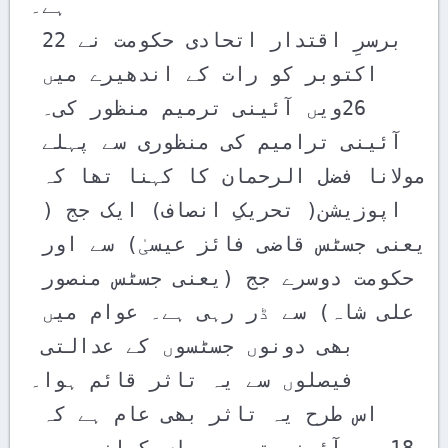
ہے۔ 

برسرِ اقتدار اتحادی حکومت نے 22 
اکتوبر کو رات کے اندھیرے میں 
26ویں آئینی ترمیم منظور کی۔ 
آئینی ترامیم کی منظوری سے پہلے 
مولانا فضل الرحمان کا کہنا تھا کہ 
اپوزیشن( تحریکِ انصاف) ایک جج ( 
یعنی جسٹس قاضی فائز عیسیٰ) سے اور 
حکومت دوسرے جج (یعنی جسٹس منصور 
علی شاہ) سے ڈر رہی ہے۔ عوام میں 
بھی دونوں جسٹسوں کے عدالتی 
فیصلوں سے یہ تاثر قائم ہوا۔ 

اس طرح یہ تاثر بھی عام ہے کہ 
18ویں آئینی ترمیم پاس کرانے میں 