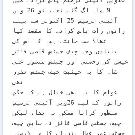
9 ماہ لگ گئے تھے، تو 26 ویں 
آئینی ترمیم 25 اکتوبر سے پہلے 
راتوں رات پاس کرانے کا مقصد کیا 
تھا؟ سب جانتے ہیں کہ اس کی 
بنیادی وجہ چیف جسٹس قاضی فائز 
عیسیٰ کی رخصتی اور جسٹس منصور علی 
شاہ کا بہ حیثیت چیف جسٹس تقرر 
تھی۔ 

عوام کا یہ بھی خیال ہے کہ حکم 
رانوں کے لیے 26ویں آئینی ترمیم 
منظور کرانا ممکن نہ تھا، لیکن 
چیف جسٹس قاضی فائز نے سابق چیف 
جسٹس عمر عطا بندیال کا وہ فیصلہ 