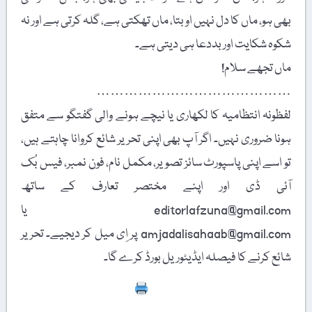
بھی ہو، ماں کا دل نہیں اوبتا، ماں تھکتی ہے، گلہ کرتی ہے اور نہ
شکوہ شکایت اور بددعا ہی دیتی ہے۔
ماں تجھے سلام!
……………………………………
لفظونہ انتظامیہ کا لکھاری یا نیچے ہونے والی گفتگو سے متفق
ہونا ضروری نہیں۔ اگر آپ بھی اپنی تحریر شائع کروانا چاہتے ہیں،
تو اسے اپنی پاسپورٹ سائز تصویر، مکمل نام، فون نمبر، فیس بُک
آئی ڈی اور اپنے مختصر تعارف کے ساتھ
editorlafzuna@gmail.com یا
amjadalisahaab@gmail.com پر اِی میل کر دیجیے۔ تحریر
شائع کرنے کا فیصلہ ایڈیٹوریل بورڈ کرے گا۔
Print