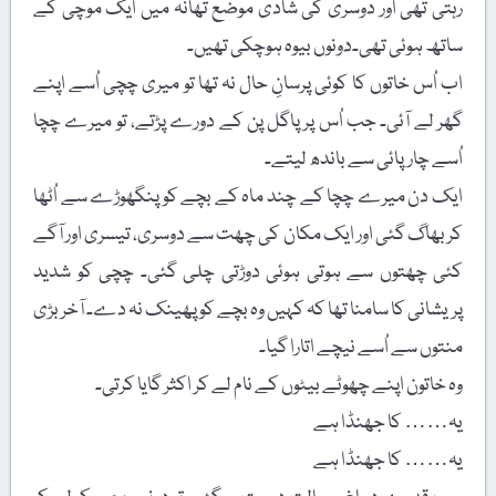
رہتی تھی اور دوسری کی شادی موضع تھانہ میں ایک موچی کے
ساتھ ہوئی تھی۔دونوں بیوہ ہوچکی تھیں۔
اب اُس خاتوں کا کوئی پرسانِ حال نہ تھا تو میری چچی اُسے اپنے
گھر لے آئی۔ جب اُس پر پاگل پن کے دورے پڑتے، تو میرے چچا
اُسے چارپائی سے باندھ لیتے۔
ایک دن میرے چچا کے چند ماہ کے بچے کو پنگھوڑے سے اُٹھا
کر بھاگ گئی اور ایک مکان کی چھت سے دوسری، تیسری اور آگے
کئی چھتوں سے ہوتی ہوئی دوڑتی چلی گئی۔ چچی کو شدید
پریشانی کا سامنا تھا کہ کہیں وہ بچے کو پھینک نہ دے۔ آخر بڑی
منتوں سے اُسے نیچے اتارا گیا۔
وہ خاتون اپنے چھوٹے بیٹوں کے نام لے کر اکثر گایا کرتی۔
یہ…… کا جھنڈا ہے
یہ…… کا جھنڈا ہے