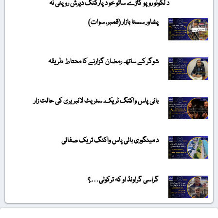
د لکونو روپو گاڑے ساتو خو د پارکنگ دیرش روپئی نہ
پشاور سستا بازار (قمبر، سوات)
شوگر کے ساتھ رمضان گزارنے کا محتاط طریقہ
بائی پاس واکنگ ٹریک، سٹریٹ لائبریری کی حالت زار
د مینگوری بائی پاس واکنگ ٹریک صفائی
گراسی گراونڈ او کہ ترکولی….؟