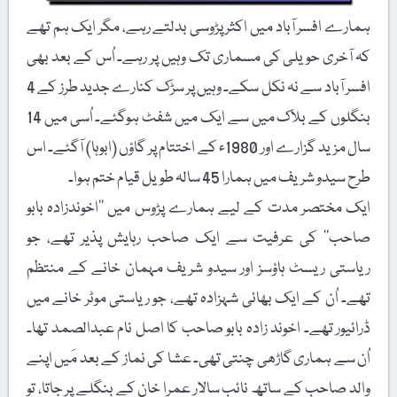
ہمارے افسر آباد میں اکثر پڑوسی بدلتے رہے، مگر ایک ہم تھے
کہ آخری حویلی کی مسماری تک وہیں پر رہے۔ اُس کے بعد بھی
افسر آباد سے نہ نکل سکے۔ وہیں پر سڑک کنارے جدید طرز کے 4
بنگلوں کے بلاک میں سے ایک میں شفٹ ہوگئے۔ اُسی میں 14
سال مزید گزارے اور 1980ء کے اختتام پر گاؤں (ابوہا) آگئے۔ اس
طرح سیدو شریف میں ہمارا 45 سالہ طویل قیام ختم ہوا۔
ایک مختصر مدت کے لیے ہمارے پڑوس میں ’’اخوندزادہ بابو
صاحب‘‘ کی عرفیت سے ایک صاحب رہایش پذیر تھے، جو
ریاستی ریسٹ ہاؤسز اور سیدو شریف مہمان خانے کے منتظم
تھے۔ اُن کے ایک بھائی شہزادہ تھے، جو ریاستی موٹر خانے میں
ڈرائیور تھے۔ اخوند زادہ بابو صاحب کا اصل نام عبدالصمد تھا۔
اُن سے ہماری گاڑھی چنتی تھی۔ عشا کی نماز کے بعد مَیں اپنے
والد صاحب کے ساتھ نائب سالار عمرا خان کے بنگلے پر جاتا، تو