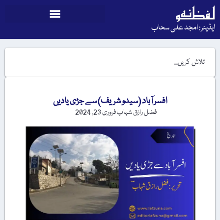
ایڈیٹر: امجد علی سحاب
افسر آباد (سیدو شریف) سے جڑی یادیں
فضل رازق شہاب
فروری 23, 2024