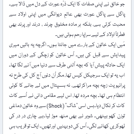
جو خالق نے اپنی صفات کا ایک ذرّہ عورت کے دل میں ڈالا ہے۔
پاگل سے پاگل عورت بھی عالمِ دیوانگی میں اپنی اولاد سے
محبت کرتی ہے، بلکہ ہر مادہ مخلوق چرند ، درند اور پرند بھی
فطرتاً اولاد کے لیے سراپا رحم ہوتی ہیں۔
مَیں ایک خاتون کے بارے میں جانتا ہوں۔ اگرچہ یہ باتیں میری
پیدایش سے قبل کی ہیں۔ اُس خاتون کو زچگی کے دوران میں
ایک حادثہ پیش آیا کہ بچہ اُلٹی طرف سے دنیا میں آنے لگا تھا۔
اب یہ تو ایک سرجیکل کیس تھا، مگر اُن دنوں آج کل کی طرح نہ
پرائیویٹ زچہ بچہ مراکز تھے، نہ ہسپتال میں لے جانے کا کوئی
انتظام ہی تھا۔ بچہ مردہ تھا، اس لیے مقامی دائی نے اُسے کاٹ
کاٹ کر نکال دیا۔بس اسی ’’شاک‘‘ (Shock) سے وہ خاتون دماغی
توزن کھو بیٹھی۔ شوہر نے بھی منھ موڑ لیا۔بے چاری در در کی
ٹھوکریں کھانے لگی۔ اُس کی دو بہنیں اور تھیں۔ ایک تو قریب ہی