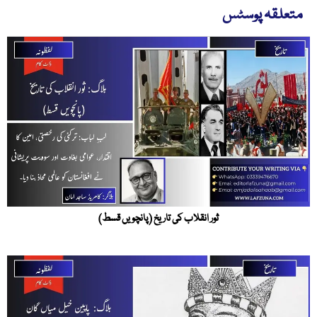
متعلقہ پوسٹس
ثور انقلاب کی تاریخ (پانچویں قسط)