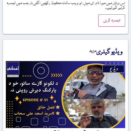
اس براؤزر میں میرا نام، ای میل، اور ویب سائٹ محفوظ رکھیں اگلی بار جب میں تبصرہ
کرنے کےلیے۔
ویڈیو گیلری
مزید