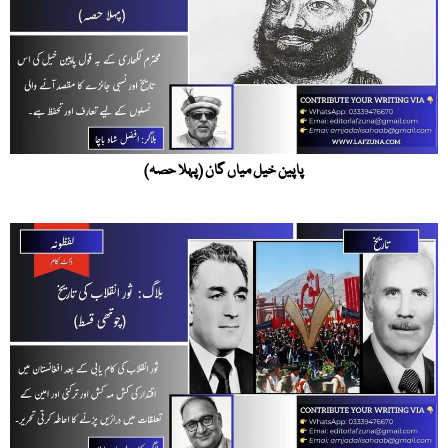
پاپین خیل میاں گان (پہلا حصہ)