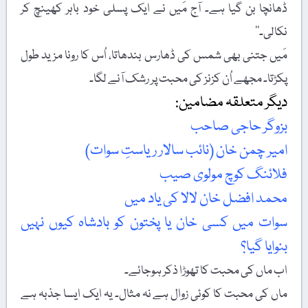
ڈھانچا بن گیا ہے۔ آج مَیں نے ایک پسلی خود باہر کھینچ کر
نکالی۔‘‘
مَیں جتنی بھی شمس کی ڈھارس بندھاتا، اُس کا رونا مزید طول
پکڑتا۔ مجھے اُن کزنز کی محبت پر رشک آنے لگا۔
دیگر متعلقہ مضامین:
بزوگر حاجی صاحب
امیر چمن خان (نائب سالار ریاستِ سوات)
فلائنگ کوچ مولوی صیب
محمد افضل خان لالا کی یاد میں
سوات میں کسی خان یا پختون کو بادشاہ کیوں نہیں
بنوایا گیا؟
اب ماں کی محبت کا تھوڑا ذکر ہوجائے۔
ماں کی محبت کا کوئی زوال ہے نہ مثال۔ یہ ایک ایسا جذبہ ہے