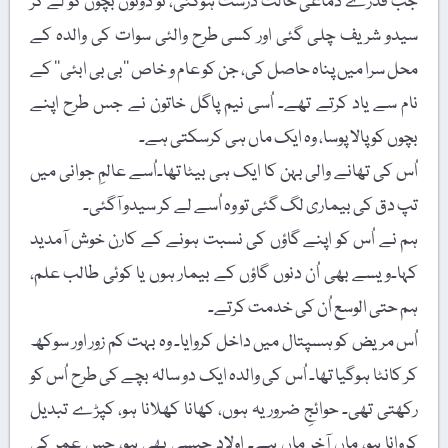
جب قدرے دماغی حالت درست ہوگئی، تو دونوں بچوں کو لے کر
سیدو شریف چلی گئی اور کسی طرح والئی سوات کی والدہ کے
محل سرا میں پناہ حاصل کی، جن کو عام و خاص ’’بی بی ابئی‘‘ کے
نام سے یاد کرتے تھے۔ اُسی نیم پاگل خاتون نے جس طرح اپنے
بچوں کو پالا پوسا، وہ ایک ماں ہی کرسکتی ہے۔
اُس کی تھانے والی بہن کا ایک ہی بیٹا تھا۔اُسے عالمِ جوانی میں
تپ دق کی بیماری لگ گئی تو وہ اُسے لے کر سیدو آگئی۔
ہم نے اُس کو اپنے گاؤں کی نسبت ہونے کے کارن خوش آمدید
کہا۔ویسے بھی اُن دنوں گاؤں کے بیمار ہوں یا کوئی طالب علم،
ہم حتی الوسع اُن کی خدمت کرتے۔
اُس مریض کو ہسپتال میں داخل کروایا۔ وہ بہت کم زور اور سوکھ
کر کانٹا ہوگیا تھا۔ اُس کی والدہ ایک دو سالہ بچے کی طرح اُس کو
رکھتی تھی۔ حوائجِ ضروریہ ہوں، کھانا کھلانا ہو، کپڑے تبدیل
کروانا ہو، ماں آخر ماں ہے۔ اولاد جیسی بھی ہو، جس عمر کی