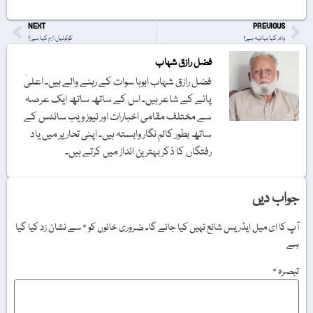
NEXT
PREVIOUS
واہ، کیا بیانیہ ہے!
کولونیل ازم کیا ہے؟
فضل رازق شہاب
فضل رازق شہاب ابوہا سوات کے رہنے والے ہیں۔ اعلیٰ
پائے کے شاعر ہیں۔ اس کے ساتھ ساتھ ایک عرصہ
سے مختلف مقامی اخبارات اور نیوز ویب سائٹس کے
ساتھ بطور کالم نگار وابستہ ہیں۔ اپنی تحاریر میں یاد
رفتگاں کا ذکر بہترین انداز میں کرتے ہیں۔
جواب دیں
آپ کا ای میل ایڈریس شائع نہیں کیا جائے گا۔
ضروری خانوں کو
*
سے نشان زد کیا گیا
ہے
تبصرہ
*