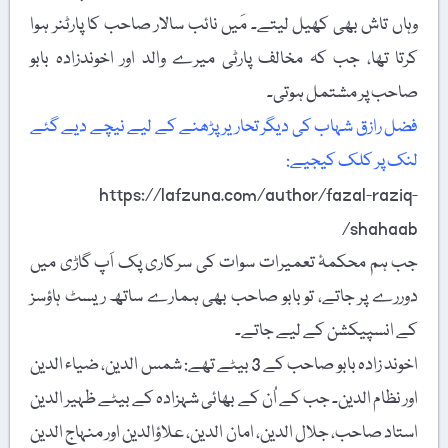
وہاں تاش بھی کھیل لیتے۔ مَیں نائب سالار صاحب کا پارٹنر ہوا
کرتا تھا، جب کہ مخالف پارٹی میرے والد اور اخوندزادہ بابو
صاحب پر مشتمل ہوتی۔
فضل رازق شہاب کی دیگر تحاریر پڑھنے کے لیے نیچے دیے گئے
لنک پر کلک کیجیے:
https://lafzuna.com/author/fazal-raziq-
shahaab/
جب ہم محکمۂ تعمیرات سوات کی سرکاری پک اَپ گاڑی میں
دوررے پر جاتے، تو بابو صاحب بھی ہمارے ساتھ ریسٹ ہاؤسز
کے انسپیکشن کے لیے جاتے۔
اخوند زادہ بابو صاحب کے 3 بیٹے تھے: شمس الدین، ضیاء الدین
اور نظام الدین۔ جب کے اُن کے بھائی شہزادہ کے بیٹے ظہیر الدین
استاد صاحب، جلال الدین، امان الدین، علاؤالدین اور منہاج الدین