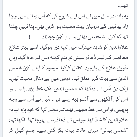
تھے۔
یہ بات دراصل مَیں نے اس لیے شروع کی کہ اُس زمانے میں چچا
زاد بھائیوں کے درمیان بہت محبت ہوا کرتی تھی۔ پتا نہیں چلتا
تھا کہ کون اپنا حقیقی بھائی ہے اور کون چچازاد……!
علاؤالدین کو شاید میٹرک میں تپ دق ہوگیا۔ اُسے بہتر علاج
معالجے کے لیے ڈھاڈر سینی ٹوریئم کوئٹہ میں لے جایا گیا۔ وہاں
طویل علاج کے باوجود انتقال کرگیا۔ مرحوم کا اپنے کزن شمس
الدین سے بہت گہرا تعلق تھا۔ دونوں میں بے مثال محبت تھی۔
ایک دن مَیں نے دیکھا کہ شمس الدین ایک خط پڑھ رہا ہے اور
اس کی آنکھوں سے آنسو بہہ رہے ہیں۔ مَیں نے اُس سے وجہ
پوچھی، تو اُس نے خط مجھے تھماتے ہوئے کہا کہ خود پڑھ لو۔ یہ
علاؤ الدین کا خط تھا، جو اس نے ڈھاڈر سے بھیجا تھا۔ لکھا تھا:
’’شمس بھائی! میری حالت بہت بگڑ گئی ہے۔ جسم گھل کر