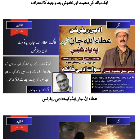
ایک والد کی محبت اور خاموش جد و جہد کا اعتراف
عطاء اللہ جان ایڈوکیٹ ادبی ریفرنس