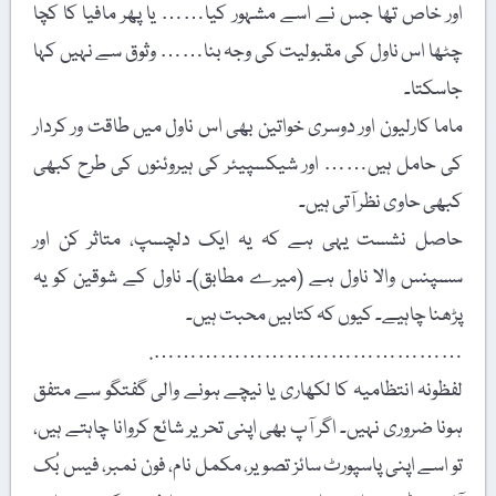
اور خاص تھا جس نے اسے مشہور کیا…… یا پھر مافیا کا کچا
چٹھا اس ناول کی مقبولیت کی وجہ بنا…… وثوق سے نہیں کہا
جاسکتا۔
ماما کارلیون اور دوسری خواتین بھی اس ناول میں طاقت ور کردار
کی حامل ہیں…… اور شیکسپیئر کی ہیروئنوں کی طرح کبھی
کبھی حاوی نظر آتی ہیں۔
حاصل نشست یہی ہے کہ یہ ایک دلچسپ، متاثر کن اور
سسپنس والا ناول ہے (میرے مطابق)۔ ناول کے شوقین کو یہ
پڑھنا چاہیے۔ کیوں کہ کتابیں محبت ہیں۔
…………………………………….
لفظونہ انتظامیہ کا لکھاری یا نیچے ہونے والی گفتگو سے متفق
ہونا ضروری نہیں۔ اگر آپ بھی اپنی تحریر شائع کروانا چاہتے ہیں،
تو اسے اپنی پاسپورٹ سائز تصویر، مکمل نام، فون نمبر، فیس بُک