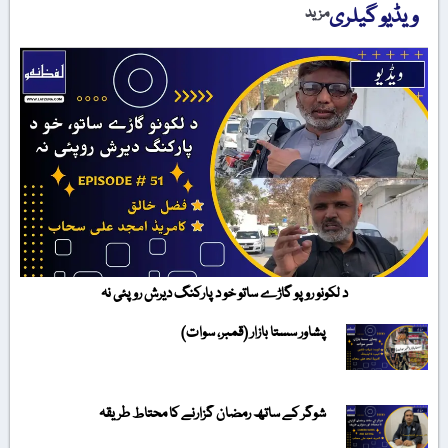
ویڈیو گیلری
مزید
د لکونو روپو گاڑے ساتو خو د پارکنگ دیرش روپئی نہ
پشاور سستا بازار (قمبر، سوات)
شوگر کے ساتھ رمضان گزارنے کا محتاط طریقہ