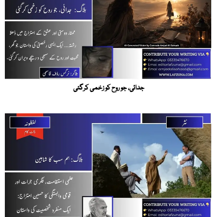
جدائی، جو روح کو زخمی کرگئی