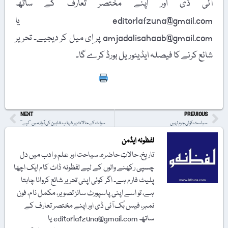
آئی ڈی اور اپنے مختصر تعارف کے ساتھ
editorlafzuna@gmail.com یا
amjadalisahaab@gmail.com پر اِی میل کر دیجیے۔ تحریر
شائع کرنے کا فیصلہ ایڈیٹوریل بورڈ کرے گا۔
Print
NEXT
PREVIOUS
سیاست کوئی جرم نہیں
سوات کے حالات پر شہاب شاہین کی آواز میں ’’ٹپے‘‘
لفظونہ ایڈمن
تاریخ، حالاتِ حاضرہ، سیاحت اور علم و ادب میں دل
چسپی رکھنے والوں کے لیے لفظونہ ڈاٹ کام ایک اچھا
پلیٹ فارم ہے۔ اگر کوئی اپنی تحریر شائع کروانا چاہتا
ہے، تو اسے اپنی پاسپورٹ سائز تصویر، مکمل نام، فون
نمبر، فیس بُک آئی ڈی اور اپنے مختصر تعارف کے
ساتھ editorlafzuna@gmail.com یا