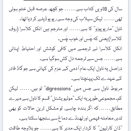
سال کی 18ویں کتاب ہے…… جو کچھ عرصہ قبل ختم ہوئی
تھی…… لیکن سیلاب کی وجہ سے ریویو ڈیلے کر دیا تھا۔
ناول ’’ماریو پوزو‘‘ کا ہے…… اور مترجم ہیں انکل کلاسرا (روف
کلاسرا) یعنی کہ چَس اور خوب چَس۔
انکل کلاسرا نے ترجمے میں کافی کوشش اور احتیاط اپنائی
ہے…… جس سے ترجمہ دل کش ہوگیا ہے۔
دراصل یہ ناول ایک عام آدمی کے عزم کی کہانی ہے جو گاڈ فادر
کے عہدے تک پہنچتا ہے۔
مربوط ناول ہے جس میں "digressions” تو ہیں…… لیکن
کم۔ مجموعی طور پر یہ ایک ’’موٹیویشنل‘‘ قسم کا ناول ہے میرے
مطابق……کہ اگر بندہ چاہے، تو مشکل ترین حالات کو بھی
تدبر، معاملہ فہمی اور ٹھنڈے دماغ سے سلجھا سکتا ہے۔
’’ڈان کارلیون‘‘ کا کردار ایک مدبر کا ہے…… جو بلاوجہ طاقت