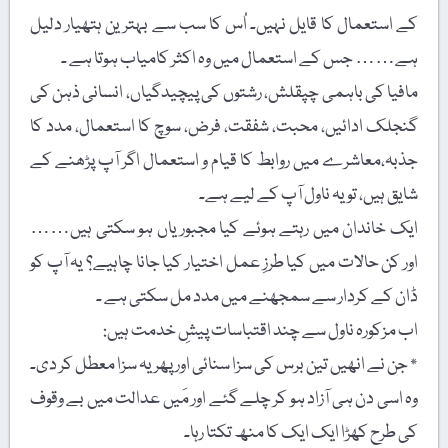
کے استعمال کا قایل نہیں۔ اُس کا سب سے بہترین ہتھیار دلیل
ہے…… جس کے استعمال میں وہ اکثر کامیاب ہوتا ہے ۔
مافیا کی باہمی چپقلش، رشتوں کی پیچیدگیاں، انسانی ذہن کی
گنجلک ادائیں، محبت، شفقت، فرض، سوچ کا استعمال، مدد کا
جذبہ،معاشرے میں روابط کا قیام و استعمال اگر آپ پڑھنے کے
شایق ہیں، تو یہ ناول آپ کے لیے ہے۔
ایک خاندان میں رہتے ہوئے کیا مجبوریاں ہو سکتی ہیں……
اور کن حالات میں کیا طرزِ عمل اختیار کیا جانا چاہیے؟ یہ آپ کو
ڈان کے کردار سے سمجھنے میں مدد مل سکتی ہے ۔
اب مزکورہ ناول سے چند اقتباسات پیشِ خدمت ہیں:
٭ جن نے انھیں تین برس کی سزا سنائی اور پھر یہ سزا معطل کر دی۔
وہ اسی دن ہی آزاد ہو کر چلے گئے اور مَیں عدالت میں بے وقوف
کی طرح کھڑا ایک ایک کا منھ تکتا رہا۔