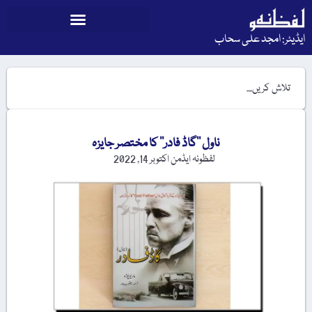
ایڈیٹر: امجد علی سحاب
ناول ’’گاڈ فادر‘‘ کا مختصر جایزہ
لفظونہ ایڈمن
اکتوبر 14, 2022