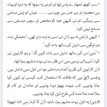
٭ سب کچھ تمھارے پاس تھا اور تم نے یہ سوچا کہ یہ دنیا تو بہت
ہی معصوم اور بے ضرر سی چیز ہے…… جہاں تم اپنی مرضی
سے رہوگے۔ تم نے کبھی خود کو مخلص اور سچے دوستوں سے
مسلح نہیں کیا۔
٭ کبھی ناراض نہ ہو۔ ڈان نے اسے ہدایت دی تھی۔ ’’دھمکی مت
دو۔ لوگوں سے دلیل کے ساتھ بات کرو۔‘‘
٭ ’’مَیں اس کے ساتھ دلیل سے بات کروں گا۔‘‘ ویٹو کارلیون نے
کہا ۔ آنے والے برسوں میں اس فقرے نے بہت مشہور ہونا تھا۔
ڈان کارلیون کے تقریباً تمام مباحثے جو اس ناول میں شامل ہیں،
پڑھنے لایق ہیں کہ طاقت کا استعمال کب، کیسے اور کیوں کیا
جانا چاہیے، کب عہدہ چھوڑ دینا چاہیے اور خاندان اور کام کو
علاحدہ علاحدہ کس طرح ڈیل کیا جانا چاہیے۔
قارئین! یہ ناول بہت مشہور ہوا۔ شاید ڈان کا کردار ہی اتنا اچھوتا