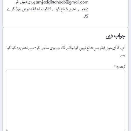
amjadalisahaab@gmail.com پر اِی میل کر
دیجیے۔ تحریر شائع کرنے کا فیصلہ ایڈیٹوریل بورڈ کرے
گا۔
جواب دیں
آپ کا ای میل ایڈریس شائع نہیں کیا جائے گا۔
ضروری خانوں کو
*
سے نشان زد کیا گیا
ہے
تبصرہ
*