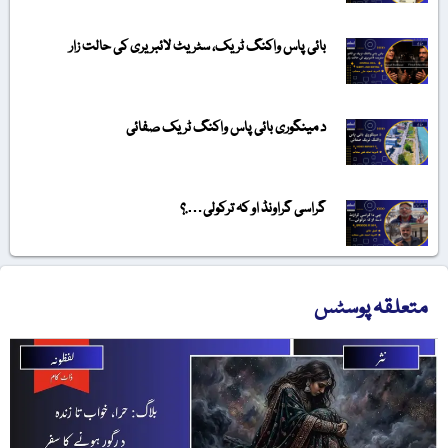
بائی پاس واکنگ ٹریک، سٹریٹ لائبریری کی حالت زار
د مینگوری بائی پاس واکنگ ٹریک صفائی
گراسی گراونڈ او کہ ترکولی….؟
متعلقہ پوسٹس