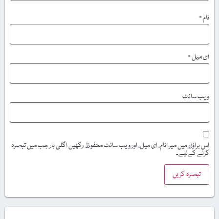
نام
*
ای میل
*
ویب‌ سائٹ
اس براؤزر میں میرا نام، ای میل، اور ویب سائٹ محفوظ رکھیں اگلی بار جب میں تبصرہ
کرنے کےلیے۔