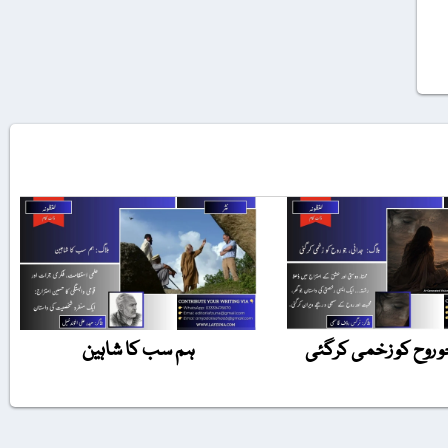
و روح کو زخمی کرگئی
ہم سب کا شاہین