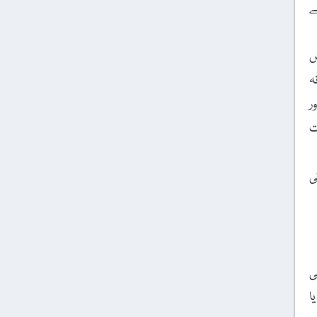
سے
ش
ہ
ر
ت
ی
ی
 آئی ڈی اور اپنے مختصر تعارف کے ساتھ editorlafzuna@gmail.com یا