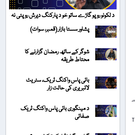
د لکونو روپو گاڑے ساتو خو د پارکنگ دیرش روپئی نہ
پشاور سستا بازار (قمبر، سوات)
شوگر کے ساتھ رمضان گزارنے کا
محتاط طریقہ
بائی پاس واکنگ ٹریک، سٹریٹ
لائبریری کی حالت زار
ے
د مینگوری بائی پاس واکنگ ٹریک
صفائی
 آشکار ہوا، تو سب کی سب بے سود تھیں مگر "The