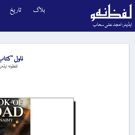
بلاگ
تاریخ
ایڈیٹر: امجد علی سحاب
ناول ’’کتاب 
لفظونہ ایڈم