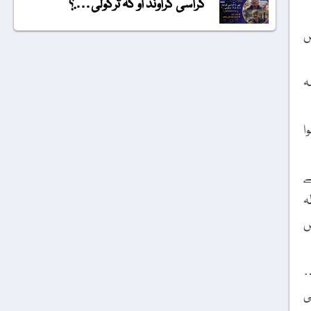
گراسی گراونڈ او کہ ترکولی….؟
 عربی میں
ہ
ا
ے
ہ
ص
…
ی