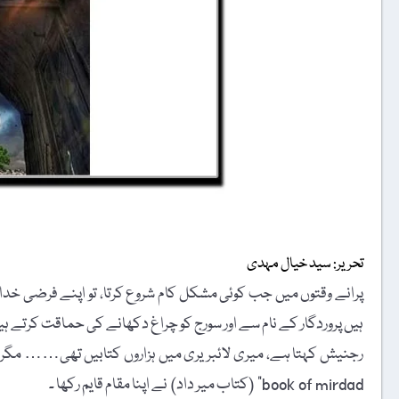
تحریر: سید خیال مہدی
پرانے وقتوں میں جب کوئی مشکل کام شروع کرتا، تو اپنے فرضی خدا 
ہیں پروردگار کے نام سے اور سورج کو چراغ دکھانے کی حماقت کرتے ہی
book of mirdad” (کتاب میر داد) نے اپنا مقام قایم رکھا ۔