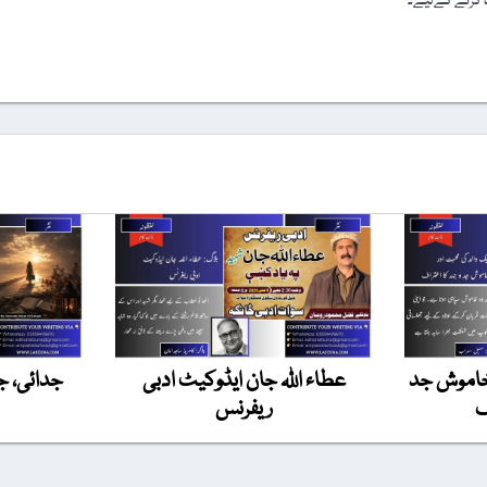
ہ کرنے کےلیے۔
 خاموش جد
عطاء اللہ جان ایڈوکیٹ ادبی
جدائی، ج
ف
ریفرنس