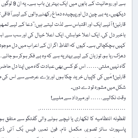
ہے اور روحا
دیکھیں۔ یہ بے چین دل اور پیچیدہ دماغ رکھنے والوں کے لیے آفاقی 
قارئین! آئیے ایک اور اقتباس سے لذت لیتے ہیں:’’دعا کے لیے تم
باخبر دل کی، ایک اعلا خواہش، ایک اعلا خیال کی اور سب سے 
کہیں ہچکچاتی ہے۔ کیوں کہ الفاظ اگر ان کے اعراب میں دل موجود نہ
دھڑک رہا ہو، تو زبان کے لیے بہتر یہ ہے کہ وہ بے فکر ہوکر سو
گاہ نہیں ملتی…… اس کو کسی بھی عبادت گاہ میں اپنا دل حاضر نھ
قارئین! مَیں کی کاپیاں خرید چکا ہوں اور بڑے عرصے سے اس کی طرف
شکل میں مشورہ تو دے دوں۔
وقت نکالیے…… اور میرداد سے ملیے!
…………………………………….
لفظونہ انتظامیہ کا لکھاری یا نیچے ہونے والی گفتگو سے متفق ہونا