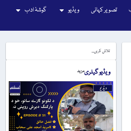
تصویر کہانی
ویڈیو
گوشۂ ادب
ویڈیو گیلری
مزید