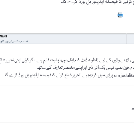
Prin
NEXT
فلسفہ، سائنس اور پاپولر کلچر
رکھنے والوں کے لیے لفظونہ ڈاٹ کام ایک اچھا پلیٹ فارم ہے۔ اگر کوئی اپنی تحریر شائ
نام، فون نمبر، فیس بُک آئی ڈی اور اپنے مختصر تعارف کے ساتھ
ے