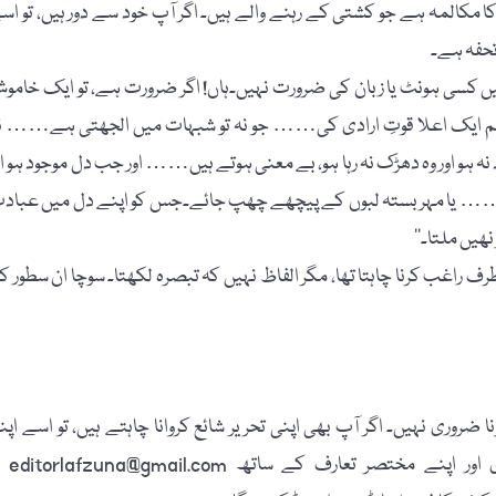
نیت کے بابوں میں ایک بہترین باب ہے۔ یہ ان 9 لوگوں کا مکالمہ ہے جو کشتی کے رہنے والے ہیں۔ اگر آپ خود سے دور ہیں، تو ا
تحفہ ہے۔
ھیں کسی ہونٹ یا زبان کی ضرورت نہیں۔ہاں! اگر ضرورت ہے، تو ایک خامو
اہم ایک اعلا قوتِ ارادی کی…… جو نہ تو شبہات میں الجھتی ہے…… ن
 ہو اور وہ دھڑک نہ رہا ہو، بے معنی ہوتے ہیں…… اور جب دل موجود ہو او
 جائے…… یا مہر بستہ لبوں کے پیچھے چھپ جائے۔جس کو اپنے دل میں عباد
یں ملتا۔‘‘
 راغب کرنا چاہتا تھا، مگر الفاظ نہیں کہ تبصرہ لکھتا۔ سوچا ان سطور ک
 ضروری نہیں۔ اگر آپ بھی اپنی تحریر شائع کروانا چاہتے ہیں، تو اسے اپن
پاسپورٹ سائز تصویر، مکمل نام، فون نمبر، فیس بُک