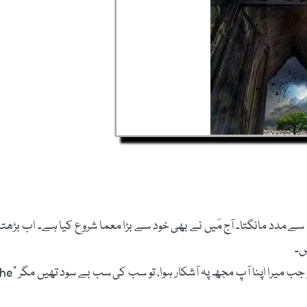
سے مدد مانگتا۔ آج مَیں نے بھی خود سے بڑا معما شروع کیا ہے۔ اب بڑھت
ں۔
رجنیش کہتا ہے، میری لائبریری میں ہزاروں کتابیں تھی…… مگر جب میرا اپنا آپ مجھ پہ