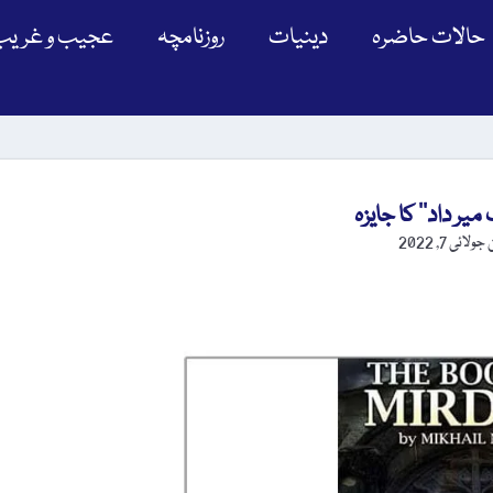
حالات حاضرہ
دینیات
روزنامچہ
عجیب و غریب
میر داد‘‘ کا جایزہ
ن
جولائی 7, 2022