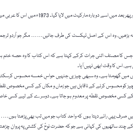
یہ کتاب 1948ء میں چھپی…… مگر کچھ پابندیوں کا سامنا ہوا اور پھر بعد میں اسے دوبارہ مارکیٹ میں لایا گیا۔ 1973ء میں اس کا
 نہ بڑھیں، وہ اس کے اصل ٹیکسٹ کی طرف جائیں…… مگر جو اُردو ترجم
ں کہ جس کا مصنف اتنی جرات کرکے کہتا ہے کہ اس کتاب کا وہ حصہ ختم ہو
 اس کا وقت ابھی نہیں آیا۔
لاں میں گھومتا ہے۔ وہ سبھی چیزیں جنہیں حواسِ خمسہ محسوس کرسکت
ز کو محسوس کرنے کے ناقابل ہیں جو زماں و مکاں کے کسی مخصوص نقط
 کے کسی مخصوص نقطہ پر معدوم ہو جاتا ہے۔ دوسرے کے لیے کسی خا
بش نے ترجمہ کیا۔ مَیں صرف یہی رائے دیتا ہوں کہ واحد کتاب جو میں تب بھی پڑھتا ہوں…
اس کے چند ساتھیوں کی کہانی ہے جو کہ حضرت نوحؑ کی کشتی پہ پروان چڑھت