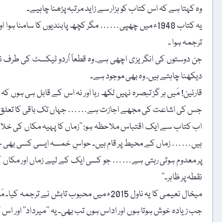
وہ کہتا ہے کہ اس کتاب کو ہزار سے زاید مرتبہ پڑھنا چاہیے۔
ترجمہ ہوا ۔
جن دوستوں کی انگریزی اچھی ہے، وہ قطعاً اُردو ٹیکسٹ کی طرف
دیکھنا چاہتے ہیں، وہ بھی موجود ہے۔
قارئین! مَیں ہر گز تبصرہ نہیں لکھ رہا اور نہ اس کے قابل ہی ہو
جس کی اشاعت کی مجھے اجازت ہے…… جہاں تک باقی کا تعلق ہے،
اب کتاب سے ایک اقتباس ملاحظہ ہو: ’’زماں کا پہیہ مکاں کی خ
ہیں…… زماں کے محیط پر قام ہیں۔ حواسِ خمسہ ایسی کسی بھی چی
پر معدوم ہوتی رہتی ہے…… جو کسی ایک کے لیے زماں اور مکاں
نقطہ پر ظاہر۔‘‘
میخال نعیمی کا یہ ناول 2015ء میں محبوب تا
جب زیادہ خوش ہوتا ہوں اور اداس ہوں تب بھی۔ یہ ’’میرداد‘‘ اور 