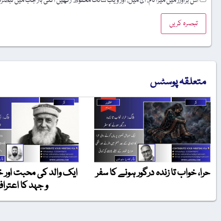
اس براؤزر میں میرا نام، ای میل، اور ویب سائٹ محفوظ رکھیں اگلی بار جب میں تبصر
متعلقہ پوسٹس
حرا، خواب تا زندہ درگور ہونے کا سفر
ایک والد کی محبت اور
و جہد کا اعترا