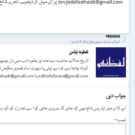
amjadalisahaab@gmail.com پر اِی میل کر دیجیے۔ تحریر شائع کرنے کا فیصلہ ایڈیٹوریل بورڈ کرے گا۔
t
PREVIOUS
7 جولائی، جب دوسری چین جاپان جنگ کا آغاز ہوا
لفظونہ ایڈمن
تاریخ، حالاتِ حاضرہ، سیاحت اور علم و ادب میں دل چسپی 
کروانا چاہتا ہے، تو اسے اپنی پاسپورٹ سائز تصویر، مکمل 
editorlafzuna@gmail.com یا amjadalisahaab@gmail.com پر اِی میل کر دیجیے۔ تحریر شائع کرنے کا فیصلہ ایڈیٹوریل بورڈ کرے گا۔
جواب دیں
آپ کا ای میل ایڈریس شائع نہیں کیا جائے گا۔
ضروری خانوں کو
*
سے نشان زد کیا گیا ہ
تبصرہ
*