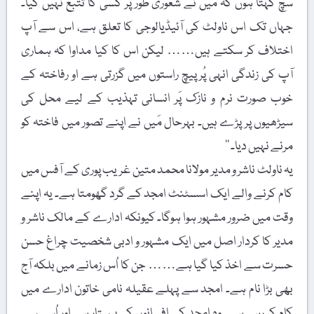
سچ کہتا ہوں کہ مَیں نے شعوری طور پر کسی کا تتبع نہیں کیا۔
جہاں تک اس ناولٹ کی آئیڈیالوجی کا تعلق ہے، اس سے آپ
اختلاف کر سکتے ہیں…… لیکن اس کا کیا مداوا کہ ہماری
آپ کی زندگی انہی پُرپیچ راستوں میں گزرتی ہے او رفاختہ کے
خوب صورت نرم و نازک پَر انسانی تہذیب کے لیے محل کی
سیڑھیوں پر پڑے ہیں۔ بہرحال مَیں نے اپنے تصور میں فاختہ کو
مرنے نہیں دیا۔ ‘‘
یہ ناولٹ ناشر و مدیر مولانا محمد متین غریب پوری کے آفس میں
کام کرنے والے ایک اسسٹنٹ امجد کے گرد گھومتا ہے۔ یہ اپنے
وقت میں ضرور مشہور ہوا ہوگا۔ کیونکہ ادارے کے مالک ناشر و
مدیر کا کردار اصل میں ایک مشہور و ادبی شخصیت چراغ حسن
حسرت سے اخذ کیا گیا ہے…… جن کا اُس زمانے میں بلکہ آج
بھی بڑا نام ہے۔ امجد سے پہلے عقیلہ نامی خاتون ادارے میں
کام کر رہی ہے۔ وہ امجد کے افسانوں کی پرستار ہے اور اُسی سے