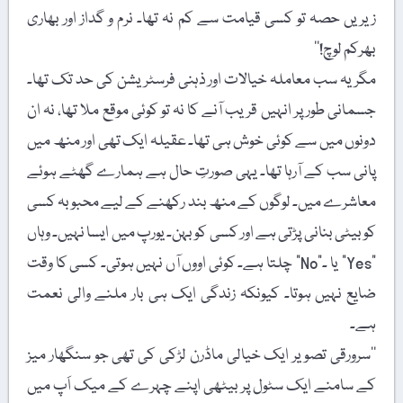
زیریں حصہ تو کسی قیامت سے کم نہ تھا۔ نرم و گداز اور بھاری
بھرکم لوچ!‘‘
مگر یہ سب معاملہ خیالات اور ذہنی فرسٹریشن کی حد تک تھا۔
جسمانی طور پر انہیں قریب آنے کا نہ تو کوئی موقع ملا تھا، نہ ان
دونوں میں سے کوئی خوش ہی تھا۔ عقیلہ ایک تھی اور منھ میں
پانی سب کے آرہا تھا۔ یہی صورتِ حال ہے ہمارے گھٹے ہوئے
معاشرے میں۔ لوگوں کے منھ بند رکھنے کے لیے محبوبہ کسی
کو بیٹی بنانی پڑتی ہے اور کسی کو بہن۔ یورپ میں ایسا نہیں۔ وہاں
"Yes” یا ـ”No” چلتا ہے۔ کوئی اووں آں نہیں ہوتی۔ کسی کا وقت
ضایع نہیں ہوتا۔ کیونکہ زندگی ایک ہی بار ملنے والی نعمت
ہے۔
’’سرورقی تصویر ایک خیالی ماڈرن لڑکی کی تھی جو سنگھار میز
کے سامنے ایک سٹول پر بیٹھی اپنے چہرے کے میک اَپ میں