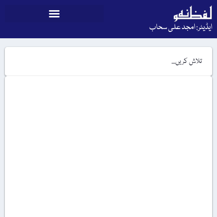
ایڈیٹر: امجد علی سحاب