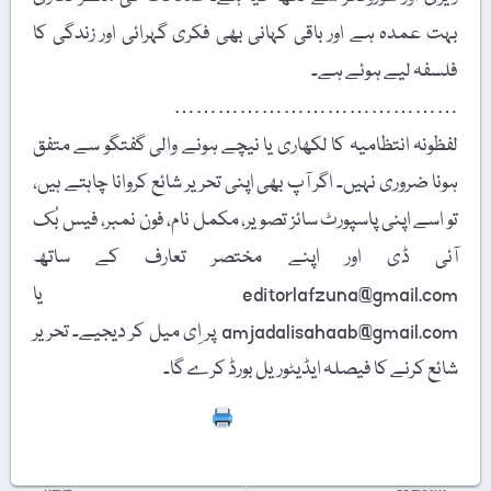
بہت عمدہ ہے اور باقی کہانی بھی فکری گہرائی اور زندگی کا
فلسفہ لیے ہوئے ہے۔
…………………………………
لفظونہ انتظامیہ کا لکھاری یا نیچے ہونے والی گفتگو سے متفق
ہونا ضروری نہیں۔ اگر آپ بھی اپنی تحریر شائع کروانا چاہتے ہیں،
تو اسے اپنی پاسپورٹ سائز تصویر، مکمل نام، فون نمبر، فیس بُک
آئی ڈی اور اپنے مختصر تعارف کے ساتھ
editorlafzuna@gmail.com یا
amjadalisahaab@gmail.com پر اِی میل کر دیجیے۔ تحریر
شائع کرنے کا فیصلہ ایڈیٹوریل بورڈ کرے گا۔
Print