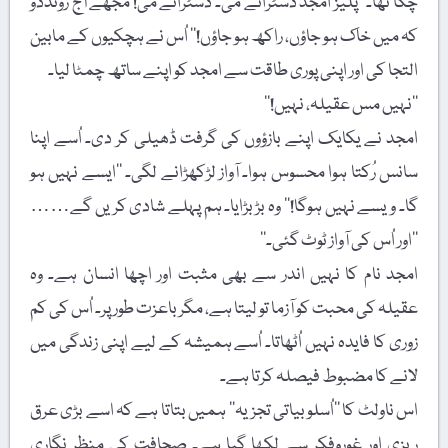
چکا تھا۔ ’’پلیز امجد ڈسٹرائے می۔ ڈسٹرائے می! مجھے آج رونددو
کہ میں خاک ہو جاؤں، راکھ ہو جاؤں!‘‘ اُس نے ہچکیوں کے مابین
التجا کی اور اپنی پوری طاقت سے امجد کو اپنے ساتھ چمٹا لیا۔
’’نہیں مس عقیلہ، نہیں!‘‘
امجد نے یکایک اپنے بازؤوں کی گرفت ڈھیلی کر دی۔ اُسے اپنا
سانس رُکتا ہوا محسوس ہوا۔ آواز لڑکھڑانے لگی۔ ’’ایسے نہیں ہو
گا۔ ویسے نہیں ہوگا!‘‘ وہ بڑبڑایا۔ ہم پہلے شادی کریں گے……
’’اور اُس کی آواز ٹوٹ گئی۔‘‘
امجد نام کا نہیں اندر سے بھی مثبت اور اچھا انسان ہے۔ وہ
عقیلہ کی محبت کو آزما تو لیتا ہے، مگر باعزت طور پر۔ اُس کی کم
زوری کا فایدہ نہیں اُٹھاتا۔ اُسے ہمیشہ کے لیے اپنی زندگی میں
لانے کا مضبوط فیصلہ کرتا ہے۔
اس ناولٹ کا ’’اُسلوبیاتی تجزیہ‘‘ ہمیں بتاتا ہے کہ اسے بڑی عرق
ریزی اور غوروفکر سے لکھا گیا ہے۔ صحافت کی منظر نگاری