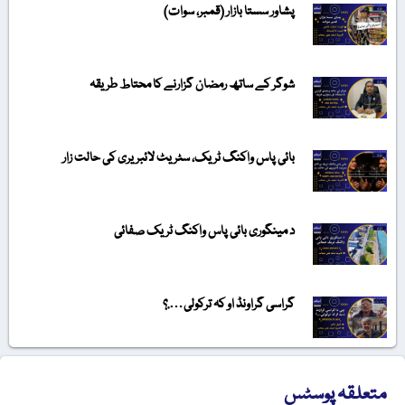
پشاور سستا بازار (قمبر، سوات)
شوگر کے ساتھ رمضان گزارنے کا محتاط طریقہ
بائی پاس واکنگ ٹریک، سٹریٹ لائبریری کی حالت زار
د مینگوری بائی پاس واکنگ ٹریک صفائی
گراسی گراونڈ او کہ ترکولی….؟
متعلقہ پوسٹس