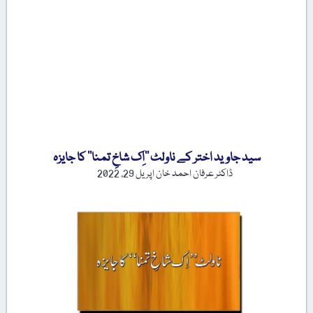
سید جاوید اختر کے ناولٹ ’’اِک شاخِ تمنا‘‘ کا جایزہ
ڈاکٹر عرفان احمد خان
اپریل 29, 2022