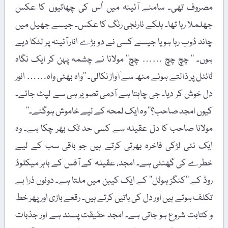
مصروف تھی۔ سامنے آئینہ میں اُس کی چھاتیوں کا عکس
جھلملا رہا تھا۔ ہلکے نارنجی رنگ کا عکس۔ جیسے جھیل میں
چاند ڈوب رہا ہو یا جیسے کسی نے دو بڑے انار آئینہ پر لٹکا دیے
ہوں۔ ’’ چچ چچ …… چچ‘‘ مولانا نے چشمہ پہن کر ایک نگاہ
ٹائٹل پر ڈالتے ہوئے منھ سے آواز نکالی۔ ’’واہ بھئی واہ…… انور
دل خوش کر دیا۔ جی چاہتا ہے آدمی تصویر ہی سے لپٹ جائے۔
کیوں امجد صاحب؟‘‘ وہ ایک لمحہ کے لیے خاموش ہوگئے۔‘‘
مولانا صاحب کا دل عقیلہ سے کسی حد تک بھر چکا ہے۔ وہ
ایک نئی لڑکی فاخرہ بھرتی کرتے ہیں جو باقی سب کے لیے
خطرے کی گھنٹی ہے۔ امجد، عقیلہ کے آفس کے باہر میکلوڈ
روڈ کے ’’کنگز ہوٹل‘‘ کے ایک کیبن میں ملتا ہے۔ دونوں ذرا بے
تکلف ہوتے ہیں اور دل کی باتیں کرتے ہیں۔ رقعے بازی اور پھر خط
و کتابت شروع ہو جاتی ہے۔ امجد حقیقت پسند ہے اور جذبات