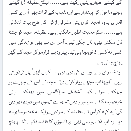
کے کھلے اظہار پر یقین رکھتا ہے…… لیکن عقیلہ ذرا گھٹے
ہوئے ماحول کی پیداوار ہے اور مذہب کے اثرات بھی اُس پر کسی
قدر ہیں۔ وہ امجد کو روایتی مشرقی لڑکی کی طرح بہت لٹکاتی
ہے…… مگر محبت اظہار مانگتی ہے۔ عقیلہ، امجد کو جتنا
ٹال سکتی تھی، ٹال چکی تھی۔ آخر اُس نے بھی تو زندگی میں
کسی نہ کسی کا تو ہونا ہی تھا۔ پھر وہ بے قرار ہو کر امجد کے گھر
پہنچ جاتی ہے۔
’’وہ خاموش رہی اور اُس کی دبی دبی سسکیاں اُبھر اُبھر کر ڈوبتی
رہیں۔ ’’اچھا اب مجھے پیار کرنے دو!‘‘ امجد نے اُس کے چہرے پر
جھکتے ہوئے کہا۔ ’’خشک چراگاہوں میں بھٹکنے والی
خوبصوت گائے۔ سرسبز وادیاں تمہارے تھنوں میں دودھ بھر دیں
گی‘‘ یہ کہہ کر اُس نے عقیلہ کے ہونٹوں پر ایک مختصر سا بوسہ
دیا۔ وہ اب تک رو رہی تھی اور آنسوؤں کا قافلہ تکیے تک پہنچ