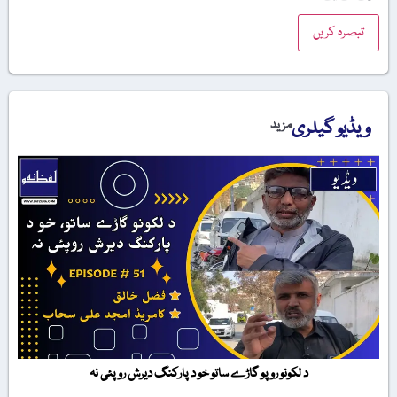
ویڈیو گیلری
مزید
د لکونو روپو گاڑے ساتو خو د پارکنگ دیرش روپئی نہ