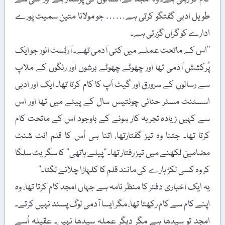
طویل ادبی گفتگو کرتی ہے…… جو مولانا متین سمیت پورے
ادارے کو گراں گزرتی ہے۔
’’اس کے ماتحت عملے میں کئی آدمی تھے۔ آرٹسٹ انور جو ایک
پُرکشش آدمی تھا اور چھوٹے چھوٹے برشوں اور رنگوں کے ملاپ
سے رسالوں کے سرورق اور گیٹ اَپ کا کام کرتا تھا۔ ایک اور ادبی
اسسٹنٹ مسٹر حنائی چونتیس سال کے پیٹے میں تھا اور اس
سے کہیں زیادہ تجربہ کار ہونے کے باوجود اس کے ماتحت کام
کرتا تھا۔ جتنا وہ تیز گفتارتھا، اتنا ہی اُس کا قلم انٹ شنٹ
مضامین لکھنے میں تیز رفتار تھا۔ ’’پیلے ہاتھی‘‘ کا سگریٹ سلگا
کر وہ کسی لکڑ ہارے کی مانند قلم کا کلہاڑا چلانے لگتا۔‘‘
یہ ایک اخباری دفتر کا منظر نامہ ہے جہاں امجد کام کرتا تھا، وہ
اپنے کام سے کام رکھتا تھا، مگر ایسا آدمی لوگ پسند نہیں کرتے۔
امجد تو سیدھا ہے مگر دیگر عملہ سیدھا نہیں۔ عقیلہ اُسے