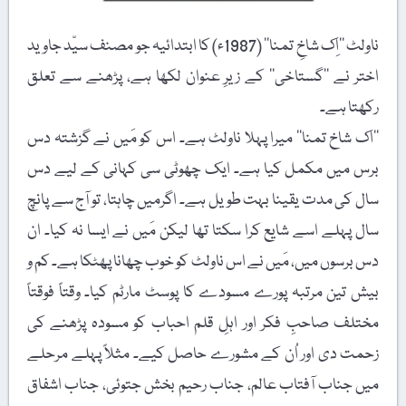
ناولٹ ’’اِک شاخِ تمنا‘‘ (1987ء) کا ابتدائیہ جو مصنف سیّد جاوید
اختر نے ’’گستاخی‘‘ کے زیرِ عنوان لکھا ہے، پڑھنے سے تعلق
رکھتا ہے۔
’’اک شاخ تمنا‘‘ میرا پہلا ناولٹ ہے۔ اس کو مَیں نے گزشتہ دس
برس میں مکمل کیا ہے۔ ایک چھوٹی سی کہانی کے لیے دس
سال کی مدت یقینا بہت طویل ہے۔ اگرمیں چاہتا، تو آج سے پانچ
سال پہلے اسے شایع کرا سکتا تھا لیکن مَیں نے ایسا نہ کیا۔ ان
دس برسوں میں، مَیں نے اس ناولٹ کو خوب چھانا پھٹکا ہے۔ کم و
بیش تین مرتبہ پورے مسودے کا پوسٹ مارٹم کیا۔ وقتاً فوقتاً
مختلف صاحبِ فکر اور اہلِ قلم احباب کو مسودہ پڑھنے کی
زحمت دی اور اُن کے مشورے حاصل کیے۔ مثلاً پہلے مرحلے
میں جناب آفتاب عالم، جناب رحیم بخش جتوئی، جناب اشفاق