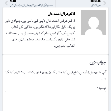
NEXT
PREVIOUS
سوچ کا ٹکراو
جب ریڈ بُل کو 13 ملین ڈالر جرمانے کی سزا سنائی گئی
ڈاکٹر عرفان احمد خان
ڈاکٹر عرفان احمد خان لاہور کے باسی ہیں۔ بنیادی طور
پر ایک ناول نگار اور خاکہ نگار ہیں۔ خاکوں کی کتاب
"فیس بک" کو قبولِ عام کا شرف حاصل ہے۔ مختلف
نشریاتی اداروں کے لیے مختلف موضوعات پر قلم
اٹھاتے رہتے ہیں۔
جواب دیں
آپ کا ای میل ایڈریس شائع نہیں کیا جائے گا۔
ضروری خانوں کو
*
سے نشان زد کیا گیا
ہے
تبصرہ
*