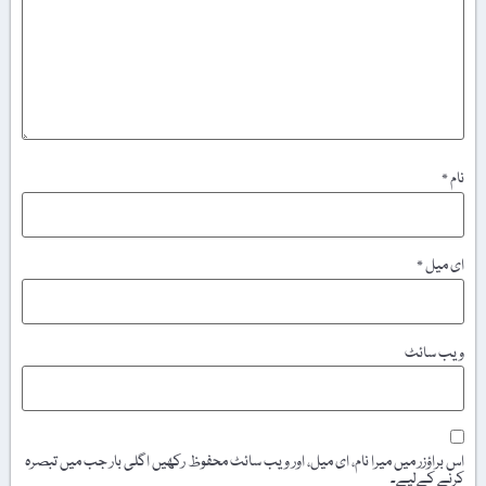
نام
*
ای میل
*
ویب‌ سائٹ
اس براؤزر میں میرا نام، ای میل، اور ویب سائٹ محفوظ رکھیں اگلی بار جب میں تبصرہ
کرنے کےلیے۔