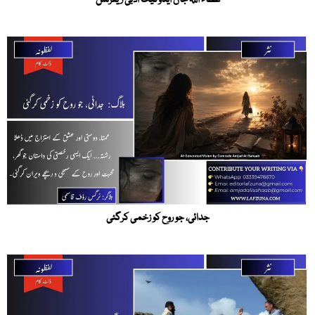
جدائی، جو روح کو زخمی کرگئی