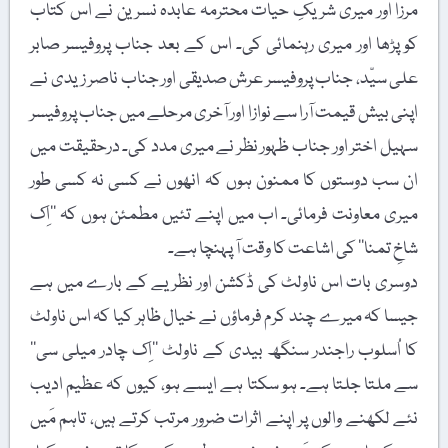
مرزا اور میری شریکِ حیات محترمہ عابدہ نسرین نے اس کتاب
کو پڑھا اور میری رہنمائی کی۔ اس کے بعد جناب پروفیسر صابر
علی سیّد، جناب پروفیسر عرش صدیقی اور جناب ناصر زیدی نے
اپنی بیش قیمت آرا سے نوازا اور آخری مرحلے میں جناب پروفیسر
سہیل اختر اور جناب ظہور نظر نے میری مدد کی۔ درحقیقت میں
ان سب دوستوں کا ممنون ہوں کہ انھوں نے کسی نہ کسی طور
میری معاونت فرمائی۔ اب میں اپنے تئیں مطمئن ہوں کہ ’’اِک
شاخِ تمنا‘‘ کی اشاعت کا وقت آ پہنچا ہے۔
دوسری بات اس ناولٹ کی ڈکشن اور نظریے کے بارے میں ہے
جیسا کہ میرے چند کرم فرماؤں نے خیال ظاہر کیا کہ اس ناولٹ
کا اُسلوب راجندر سنگھ بیدی کے ناولٹ ’’اِک چادر میلی سی‘‘
سے ملتا جلتا ہے۔ ہو سکتا ہے ایسے ہو، کیوں کہ عظیم ادیب
نئے لکھنے والوں پر اپنے اثرات ضرور مرتب کرتے ہیں، تاہم مَیں