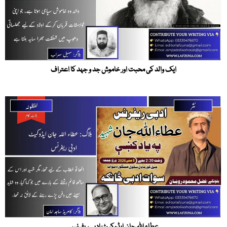
ایک والد کی محبت اور خاموش جد و جہد کا اعتراف
عطاء اللہ جان ایڈوکیٹ ادبی ریفرنس