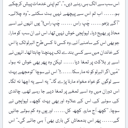
اس سب سے الگ ہی رہنے دیں۔‘‘، ’’تم اپنی خدمات پیش کرچکے
ہو…… اب تم اس سے پیچھے نہیں ہٹ سکتے ۔‘‘وہ چلائے۔
’’آگے بڑھو…… چَپ راس …… چَپ راس!‘‘ یوں انہوں نے اسے
محاذ پر بھیج دیا۔ لیوایجی خوش نہیں تھا۔ اس نے ان سب کو مارا،
جو بھی اس کے سامنے آئے، وہ کسی نا کسی طرح البرٹو تک یا اس
کے خاندان میں سے کسی بندے تک پہنچنا چاہتا تھا۔ انہوں نے
اسے ہر ہلاکت پر تمغا دیا…… لیکن وہ پھر بھی خوش نہ ہوا۔
’’مَیں اگر البرٹو کو نہ مار سکا……!‘‘ اس نے سوچا ’’تو مجھے بہت
سے لوگوں کو خواہ مخواہ مارنا پڑے گا۔‘‘ یہ اسے یہ اچھا نہ لگا۔
اس دوران میں وہ اسے تمغے پر تمغا دیے جا رہے تھے، چاندی
کے، سونے کے، اس کے علاوہ اور بھی بہت کچھ۔ لیوایجی نے
سوچا، ’’کچھ آج مارو، کچھ کل…… اور یوں وہ کم ہوتے جائیں
گے…… پھر اس بدمعاش کی باری بھی آ ہی جائے گی۔‘‘ اس