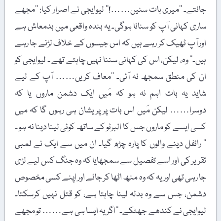
جانتے۔ ’’میری بات سنیں……!‘‘ لیوایجی نے اصرار کیا: ’’مجھے
ساری کہانی آپ کو سنانا ہوگی۔ یہ بندہ واقعی میں بدمعاش ہے
اور آپ ٹھیک کر رہے ہیں کہ اس جیسوں کے خلاف لڑنے جا رہے
ہیں۔‘‘ وہ، لیکن، اس کی کہانی سننا نہیں چاہتے تھے ۔ لیوایجی کو
ان کی منطق سمجھ نہ آئی۔ ’’معاف کریں…… آپ کے لیے
شاید یہ بات اہم نہ ہو کہ مَیں ایک دشمن ماروں یا کہ
دوسرا…… لیکن مَیں اس بات پر پریشان ہی رہوں گا کہ میں
کسی ایسے کو ماروں جس کا البرٹو کے ساتھ کوئی لینا دینا نہ ہو ۔
‘‘ رائفل دینے والوں کا پارہ چڑھ گیا۔ ان میں سے ایک نے لمبی
تقریر کی اور اسے تفصیل سے سمجھایا کہ وہ جنگ کس لیے لڑی
جا رہی تھی اور یہ کہ وہ منھ اٹھا کر جائے اور اپنے کسی مخصوص
دشمن، جس سے وہ بدلہ لینا چاہتا ہے، کو قتل نہیں کرسکتا۔
لیوایجی نے کندھے جھٹکے۔ ’’اگر یہ ایسا ہی ہے…… تو مجھے