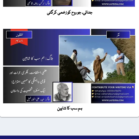
جدائی، جو روح کو زخمی کرگئی
ہم سب کا شاہین