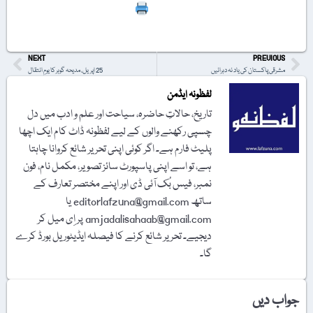
Print
NEXT
PREVIOUS
مشرقی پاکستان کی یاد نہ دہرائیں
25 اپریل، مدیحہ گوہر کا یومِ انتقال
لفظونہ ایڈمن
تاریخ، حالاتِ حاضرہ، سیاحت اور علم و ادب میں دل
چسپی رکھنے والوں کے لیے لفظونہ ڈاٹ کام ایک اچھا
پلیٹ فارم ہے۔ اگر کوئی اپنی تحریر شائع کروانا چاہتا
ہے، تو اسے اپنی پاسپورٹ سائز تصویر، مکمل نام، فون
نمبر، فیس بُک آئی ڈی اور اپنے مختصر تعارف کے
ساتھ editorlafzuna@gmail.com یا
amjadalisahaab@gmail.com پر اِی میل کر
دیجیے۔ تحریر شائع کرنے کا فیصلہ ایڈیٹوریل بورڈ کرے
گا۔
جواب دیں