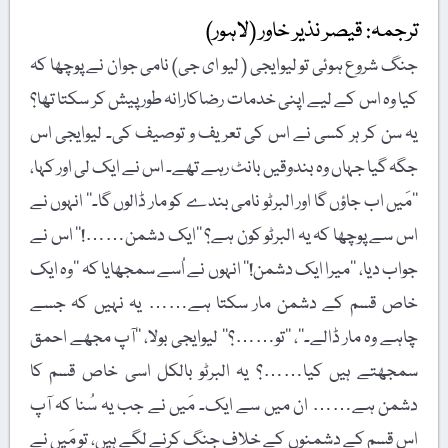
ترجمہ: قیصر نذیر خاور (لاہور)
جنگ شروع ہوئی تو لیوایجی ( لیو ای جی) نامی جوان نے پوچھا کہ
کیا وہ اس کے لیے اپنی خدمات رضاکارانہ طور پیش کر سکتا تھا؟
یہ سن کر ہر کسی نے اس کی تعریف و توصیف کی۔ لیوایجی اس
جگہ گیا جہاں وہ بندوقیں بانٹ رہے تھے۔ اس نے ایک لی اور کہا،
’’مَیں اب جاؤں گا اور البرٹو نامی بندے کو مار ڈالوں گا۔‘‘ انہوں نے
اس سے پوچھا کہ یہ البرٹو کون ہے؟ ’’ایک دشمن……!‘‘ اس نے
جواب دیا، ’’میرا ایک دشمن!‘‘ انہوں نے اُسے سمجھایا کہ ’’وہ ایک
خاص قسم کے دشمن مار سکتا ہے…… یہ نہیں کہ جسے
چاہے وہ مار ڈالے۔‘‘، ’’تو……؟‘‘ لیوایجی بولا، ’’آپ مجھے احمق
سمجھتے ہیں کیا……؟ یہ البرٹو بالکل اسی خاص قسم کا
دشمن ہے…… ان میں سے ایک۔ مَیں نے جب یہ سُنا کہ آپ
اس قسم کے دشمنوں کے خلاف جنگ کرنے لگے ہیں، تو مَیں نے