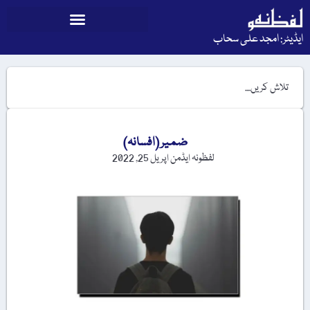
ایڈیٹر: امجد علی سحاب
ضمیر (افسانہ)
لفظونہ ایڈمن
اپریل 25, 2022