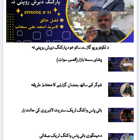
د لکونو روپو گاڑے ساتو خو د پارکنگ دیرش روپئی نہ
پشاور سستا بازار (قمبر، سوات)
شوگر کے ساتھ رمضان گزارنے کا محتاط طریقہ
بائی پاس واکنگ ٹریک، سٹریٹ لائبریری کی حالت زار
د مینگوری بائی پاس واکنگ ٹریک صفائی