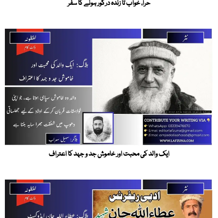
حرا، خواب تا زندہ درگور ہونے کا سفر
ایک والد کی محبت اور خاموش جد و جہد کا اعتراف