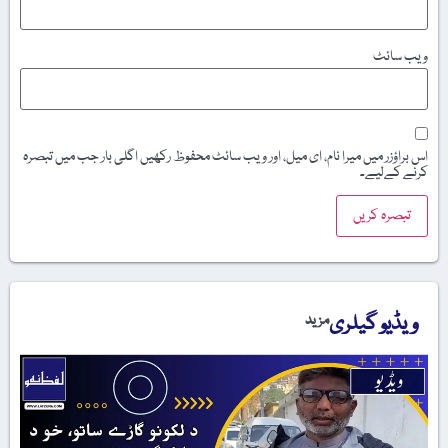
ویب‌ سائٹ
اس براؤزر میں میرا نام، ای میل، اور ویب سائٹ محفوظ رکھیں اگلی بار جب میں تبصرہ
کرنے کےلیے۔
ویڈیو گیلری
مزید