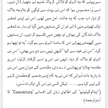
سے پہلے کہ وہ البرٹو کو تلاش کر پاتا، غنیم نے ہتھیار ڈال دیے۔
اسے بُرا محسوس ہوا کہ اس نے بہت سے لوگوں کو بلاوجہ ہلاک
کر دیا۔ اب جب کہ وہ حالت ِ امن میں تھے، اس نے اپنے تمغے
ایک تھیلے میں ڈالے اور ان کی بستیوں میں گیا اور سارے تمغے
ہلاک شدگان کی بیواؤں اور بچوں میں تقسیم کر دیے۔ ان بستیوں
میں گھومتے پھرتے اس کا سامنا البرٹو سے ہو گیا۔ ’’یہ تو اچھا ہو
گیا۔‘‘ اس نے خود سے کہا ’’کبھی نہیں سے دیر ہی بھلی۔‘‘ اس نے
البرٹو کو ہلاک کر دیا۔ انہوں نے اس پر اسے گرفتار کرلیا۔ اس پر
مقدمہ چلایا اور پھانسی دے دی۔ مقدمے کے دوران میں اس نے
بار بار یہ بات دُہرائی کہ اس نے یہ کام اپنے ضمیر کو مطمئن کرنے
کے لیے کیا ہے…… لیکن کسی نے اس کی ایک نہ سُنی۔
(’’ایتالوکیلونیو‘‘ کے اطالوی زبان کے افسانے "Coscienza” کا
اُردو ترجمہ)