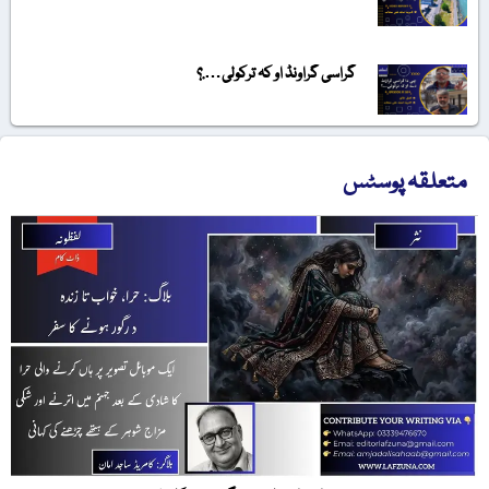
گراسی گراونڈ او کہ ترکولی….؟
متعلقہ پوسٹس