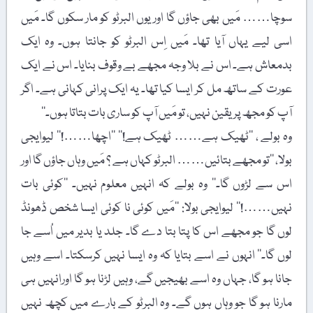
سوچا…… مَیں بھی جاؤں گا اور یوں البرٹو کو مار سکوں گا۔ مَیں
اسی لیے یہاں آیا تھا۔ مَیں اِس البرٹو کو جانتا ہوں۔ وہ ایک
بدمعاش ہے۔ اس نے بلا وجہ مجھے بے وقوف بنایا۔ اس نے ایک
عورت کے ساتھ مل کر ایسا کیا تھا۔ یہ ایک پرانی کہانی ہے۔ اگر
آپ کو مجھ پر یقین نہیں، تو مَیں آپ کو ساری بات بتاتا ہوں۔‘‘
وہ بولے ، ’’ٹھیک ہے…… ٹھیک ہے!‘‘ ’’اچھا……!‘‘ لیوایجی
بولا، ’’تو مجھے بتائیں…… البرٹو کہاں ہے ؟ مَیں وہاں جاؤں گا اور
اس سے لڑوں گا۔‘‘ وہ بولے کہ انہیں معلوم نہیں۔ ’’کوئی بات
نہیں……!‘‘ لیوایجی بولا: ’’مَیں کوئی نا کوئی ایسا شخص ڈھونڈ
لوں گا جو مجھے اس کا پتا بتا دے گا۔ جلد یا بدیر میں اُسے جا
لوں گا۔‘‘ انہوں نے اسے بتایا کہ وہ ایسا نہیں کرسکتا۔ اسے وہیں
جانا ہو گا، جہاں وہ اسے بھیجیں گے، وہیں لڑنا ہو گا اورانہیں ہی
مارنا ہو گا جو وہاں ہوں گے۔ وہ البرٹو کے بارے میں کچھ نہیں