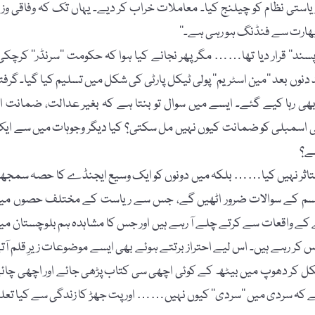
ریاستی نظام کو چیلنج کیا۔ معاملات خراب کر دیے۔ یہاں تک کہ وفاقی وزیر
 بھارت سے فنڈنگ ہو رہی ہے۔‘‘
د‘‘ قرار دیا تھا…… مگر پھر نجانے کیا ہوا کہ حکومت ’’سرنڈر‘‘ کرچکی
 دنوں بعد ’’مین اسٹریم‘‘ پولی ٹیکل پارٹی کی شکل میں تسلیم کیا گیا۔ گرفتا
‘ بھی رہا کیے گئے۔ ایسے میں سوال تو بنتا ہے کہ بغیر عدالت، ضمانت او
می اسمبلی کو ضمانت کیوں نہیں مل سکتی؟ کیا دیگر وجوہات میں سے ای
ہے؟
متاثر نہیں کیا…… بلکہ میں دونوں کو ایک وسیع ایجنڈے کا حصہ سمجھت
قسم کے سوالات ضرور اٹھیں گے، جس سے ریاست کے مختلف حصوں می
کے واقعات سے کرتے چلے آ رہے ہیں اور جس کا مشاہدہ ہم بلوچستان می
ر رہے ہیں۔ اس لیے احتراز برتتے ہوئے بھی ایسے موضوعات زیرِ قلم آت
ر نکل کر دھوپ میں بیٹھ کے کوئی اچھی سی کتاب پڑھی جائے اور اچھی چائ
انے کہ سردی میں ’’سردی‘‘ کیوں نہیں…… اور پت جھڑ کا زندگی سے کیا تعل