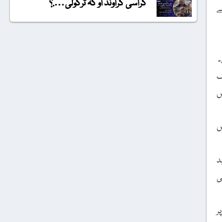
گراسی گراونڈ او کہ ترکولی….؟
ے
۔
ک
ں
ش
د
ی
ر