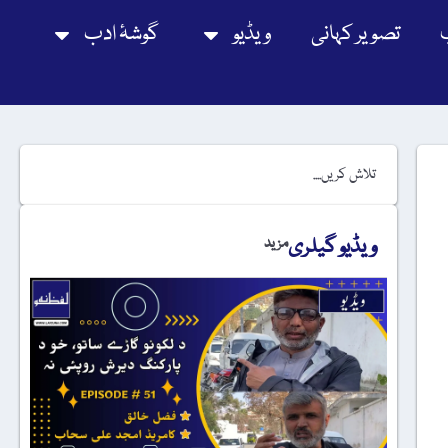
تصویر کہانی
ویڈیو
گوشۂ ادب
ویڈیو گیلری
مزید