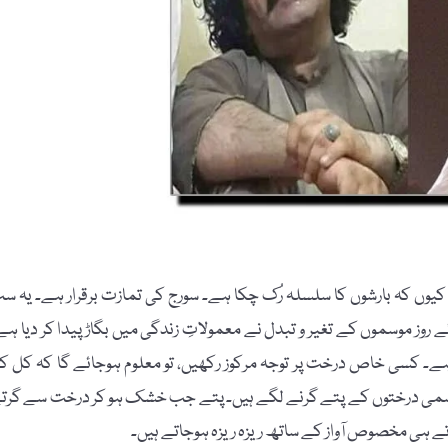
یوں کہ بارشوں کا سلسلہ رُک چکا ہے۔ سورج کی تمازت برقرار ہے۔ یہ س
روز موسموں کے تغیر و تبدل نے معمولاتِ زندگی میں بگاڑ پیدا کر دیا ہے
ے۔ کسی خاص درخت پر توجہ مرکوز رکھیں، تو معلوم ہوجائے گا کہ کل ک
۔ موسمی درختوں کے پتے گرنے لگے ہیں۔ پتے جب خشک ہو کر درخت سے گرت
ے آتے ہی مخصوص آواز کے ساتھ ریزہ ریزہ ہوجاتے ہیں۔