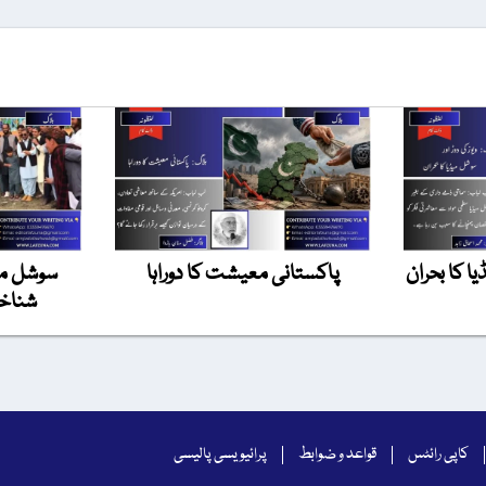
یا کا بحران
پاکستانی معیشت کا دوراہا
سوشل میڈ
شناخت
کاپی رائٹس
قواعد و ضوابط
پرائیویسی پالیسی