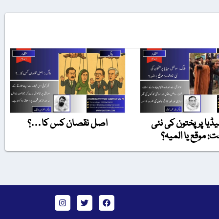
یا پر پختون کی نئی
اصل نقصان کس کا…؟
: موقع یا المیہ؟