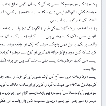
پت جھڑ کے اس موسم کا انسانی زندگی کے ساتھ کوئی تعلق بنتا ہے ی
جوابات کوئی عالم فاضل ہی دے سکتا ہے۔ البتہ مجھے کسی شاعر کے 
ثبات ایک تغیر کو ہے زمانے میں
پھر زمانہ خود سرپٹ گھوڑے کی طرح بھاگم بھاگ دوڑ رہا ہے۔ زمانہ پر
قارئین، جس ملک کے ہم باسی ہیں…… کیا وہ زمانے کے ساتھ چل ر
واقعے پر لکھ یا بول نہیں پاچکے ہوتے کہ ایک اور واقعہ رونما ہ
کرپاتے کہ کس موضوع کو حوالۂ قلم کریں اور کون سے موضوع کو لذت
ایسے میں کچھ موضوعات ایسے بھی سامنے آتے ہیں جن پر نہ لکھا جائ
ہوتا ہے۔
ایسے موضوعات میں سے آج کل ایک علی وزیر کی قید اور سعد رضوی ک
کی۔ پختون علاقہ میں دہشت گردی کی پُرزور اور سخت مخالفت کی۔ م
ہوکر بھی ’’پابندِ سلاسل‘‘ ہے۔ وہ بھی ایک ایسے الزام میں جو نہایت ب
دوسرا وہ ہے جس نے اپنے مریدوں سمیت کئی بار ریاست اور حکومت