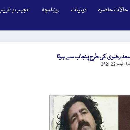
حالات حاضرہ
دینیات
روزنامچہ
عجیب و غریب
 سعد رضوی کی طرح پنجاب سے ہوتا
عارف
نومبر 22, 2021