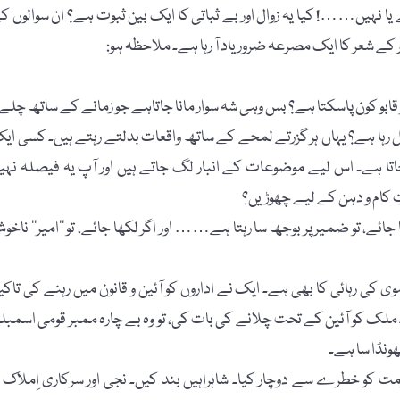
ا نہیں……! کیا یہ زوال اور بے ثباتی کا ایک بین ثبوت ہے؟ ان سوالوں ک
شعر کا ایک مصرعہ ضرور یاد آ رہا ہے۔ ملاحظہ ہو:
 قابو کون پاسکتا ہے؟ بس وہی شہ سوار مانا جاتاہے جو زمانے کے ساتھ چلے
ہا ہے؟ یہاں ہر گزرتے لمحے کے ساتھ واقعات بدلتے رہتے ہیں۔ کسی ای
وجاتا ہے۔ اس لیے موضوعات کے انبار لگ جاتے ہیں اور آپ یہ فیصلہ نہی
ِ کام و دہن کے لیے چھوڑیں؟
ے، تو ضمیر پر بوجھ سا رہتا ہے…… اور اگر لکھا جائے، تو ’’امیر‘‘ ناخو
ی رہائی کا بھی ہے۔ ایک نے اداروں کو آئین و قانون میں رہنے کی تاکی
لک کو آئین کے تحت چلانے کی بات کی، تو وہ بے چارہ ممبر قومی اسمبل
ھونڈا سا ہے۔
 کو خطرے سے دوچار کیا۔ شاہراہیں بند کیں۔ نجی اور سرکاری اِملاک پ