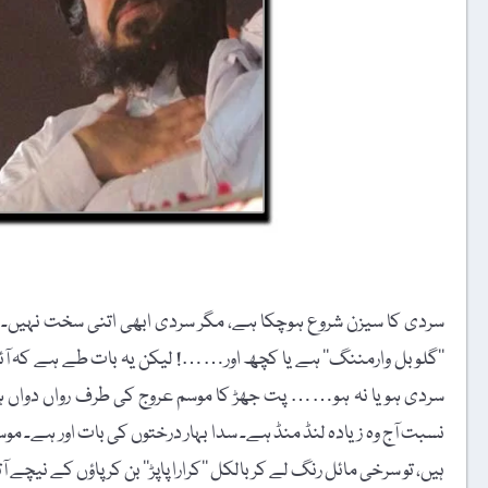
سردی کا سیزن شروع ہوچکا ہے، مگر سردی ابھی اتنی سخت نہیں۔ ک
’’گلوبل وارمننگ‘‘ ہے یا کچھ اور……! لیکن یہ بات طے ہے کہ آئے 
سردی ہو یا نہ ہو…… پت جھڑ کا موسم عروج کی طرف رواں دواں ہ
نسبت آج وہ زیادہ لنڈ منڈ ہے۔ سدا بہار درختوں کی بات اور ہے
ہیں، تو سرخی مائل رنگ لے کر بالکل ’’کرارا پاپڑ‘‘ بن کر پاؤں کے نیچ