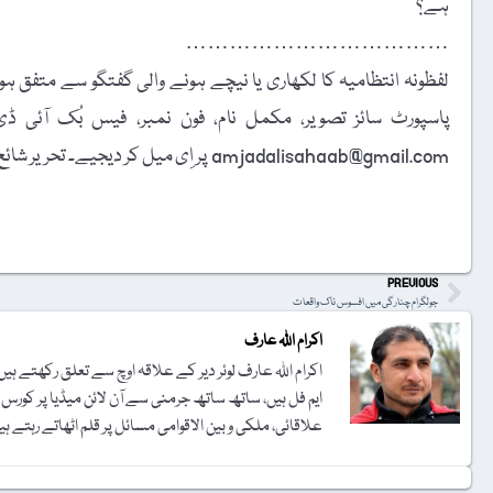
ہے؟
………………………………
لفظونہ انتظامیہ کا لکھاری یا نیچے ہونے والی گفتگو سے متفق ہونا
amjadalisahaab@gmail.com پر اِی میل کر دیجیے۔ تحریر شائع کرنے کا فیصلہ ایڈیٹوریل بورڈ کرے گا۔
t
PREVIOUS
جولگرام چنارگی میں افسوس ناک واقعات
اکرام اللہ عارف
ایم فل ہیں، ساتھ ساتھ جرمنی سے آن لائن میڈیا پر کورس
علاقائی، ملکی و بین الاقوامی مسائل پر قلم اٹھاتے رہتے ہی