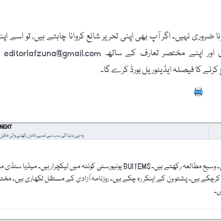
 ضروری نہیں۔ اگر آپ بھی اپنی تحریر شائع کروانا چاہتے ہیں، تو اسے اپن
پاسپورٹ سائز تصویر، مکمل نام، فون نمبر، فیس بُک
Prin
NEXT
یہ ہیں دنیا کے سب سے لمبے ناخن رکھنے والی خاتون
اکرام اللہ عارف لوئر دیر کے علاقہ اوچ سے تعلق رکھتے ہیں۔ وسیع مطالعہ رکھتے ہیں۔ BUITEMS یونیورسٹی کوئٹہ میں لیکچرار ہیں۔ میڈیا س
 کرچکے ہیں۔ پشتو ون کے اینکر رہ چکے ہیں۔ روزنامہ آزادی کے مستقل لکھاری ہیں۔ مخ
ں۔