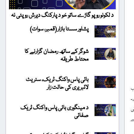
د لکونو روپو گاڑے ساتو خو د پارکنگ دیرش روپئی نہ
پشاور سستا بازار (قمبر، سوات)
شوگر کے ساتھ رمضان گزارنے کا
محتاط طریقہ
بائی پاس واکنگ ٹریک، سٹریٹ
لائبریری کی حالت زار
ب
۔
د مینگوری بائی پاس واکنگ ٹریک
ی
صفائی
ے