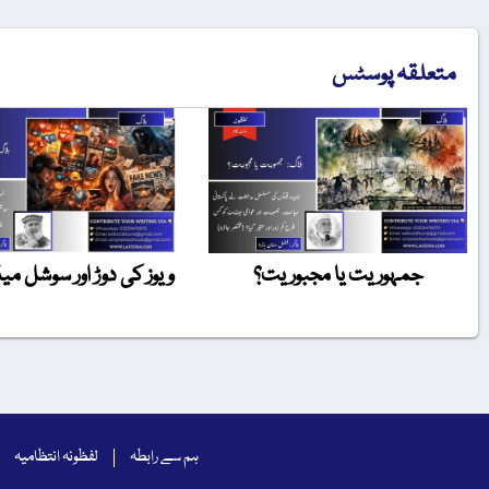
متعلقہ پوسٹس
جمہوریت یا مجبوریت؟
ویوز کی دوڑ اور سوشل میڈ
ہم سے رابطہ
لفظونہ انتظامیہ