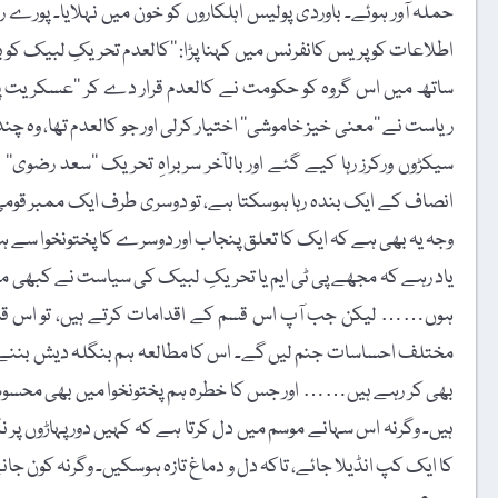
حملہ آور ہوئے۔ باوردی پولیس اہلکاروں کو خون میں نہلایا۔ پورے 
اطلاعات کو پریس کانفرنس میں کہنا پڑا: ’’کالعدم تحریکِ لبیک کو
ساتھ میں اس گروہ کو حکومت نے کالعدم قرار دے کر ’’عسکریت پسن
ریاست نے ’’معنی خیز خاموشی‘‘ اختیار کرلی اور جو کالعدم تھا، وہ چند
سیکڑوں ورکرز رہا کیے گئے اور بالآخر سربراہِ تحریک ’’سعد رضوی‘
انصاف کے ایک بندہ رہا ہوسکتا ہے، تو دوسری طرف ایک ممبر قو
وجہ یہ بھی ہے کہ ایک کا تعلق پنجاب اور دوسرے کا پختونخوا سے 
یاد رہے کہ مجھے پی ٹی ایم یا تحریکِ لبیک کی سیاست نے کبھی 
ہوں…… لیکن جب آپ اس قسم کے اقدامات کرتے ہیں، تو اس 
مختلف احساسات جنم لیں گے۔ اس کا مطالعہ ہم بنگلہ دیش بننے 
بھی کر رہے ہیں…… اور جس کا خطرہ ہم پختونخوا میں بھی محسوس ک
ہیں۔ وگرنہ اس سہانے موسم میں دل کرتا ہے کہ کہیں دور پہاڑوں پ
کا ایک کپ انڈیلا جائے، تاکہ دل و دماغ تازہ ہوسکیں۔ وگرنہ کون ج