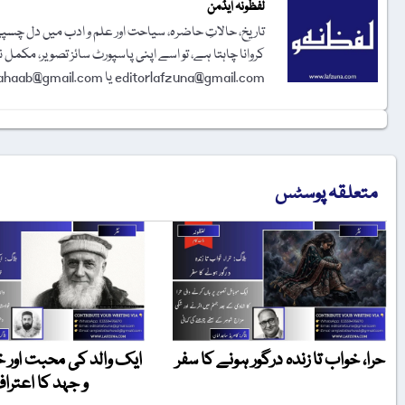
لفظونہ ایڈمن
تاریخ، حالاتِ حاضرہ، سیاحت اور علم و ادب میں دل چسپی 
کروانا چاہتا ہے، تو اسے اپنی پاسپورٹ سائز تصویر، مکمل 
editorlafzuna@gmail.com یا amjadalisahaab@gmail.com پر اِی میل کر دیجیے۔ تحریر شائع کرنے کا فیصلہ ایڈیٹوریل بورڈ کرے گا۔
متعلقہ پوسٹس
حرا، خواب تا زندہ درگور ہونے کا سفر
ایک والد کی محبت اور
و جہد کا اعترا