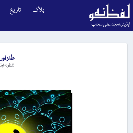
بلاگ
تاریخ
ایڈیٹر: امجد علی سحاب
طنز اور
لفظونہ ای