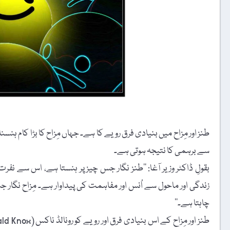
طنز اور مِزاح میں بنیادی فرق رویے کا ہے۔ جہاں مِزاح کا بڑا کام ہنس
سے برہمی کا نتیجہ ہوتی ہے۔
بقولِ ڈاکٹر وزیر آغا: ’’طنز نگار جس چیز پر ہنستا ہے، اس سے نف
زندگی اور ماحول سے اُنس اور مفاہمت کی پیداوار ہے۔ مِزاح نگار
چاہتا ہے۔‘‘