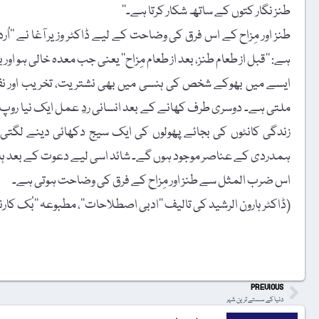
طنز نگار کتوں کے ساتھ شکار کرتا ہے۔‘‘
طنز اور مِزاح کے اس فرق کی وضاحت کے لیے ڈاکٹر وزیر آغا نے ’’
ہے: ’’قبل از طعام طنز، بعد از طعام مِزاح‘‘ یعنی جب معدہ خالی ہو اور 
ایسے میں بھوکے شخص کی ہنسی میں بھی نشتریت، تخریب اور نفر
ملتی ہے۔ دوسری طرف کھانے کے بعد انسانی ردِ عمل ایک نیا روپ ا
زندگی کانٹوں کی بجائے پھولوں کی ایک سیج دکھائی دینے لگتی 
ہمدردی کے عناصر موجود ہوں گے۔ شائد اسی لیے دعوت کے بعد ہلک
اس ضرب المثل سے طنز اور مِزاح کے فرق کی وضاحت ہوتی ہے۔
(ڈاکٹر ہارون الرشید کی تالیف ’’ادبی اصطلاحات‘‘، مطبوعہ ’’بُک کارنر‘‘ سنہ اشاعت 23 مارچ 2018ء، صفحہ نمب
t
PREVIOUS
دنیا کے سستے ترین شہر