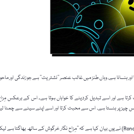
نا اور ہنسانا ہے، وہاں طنز میں غالب عنصر ’’نشتریت‘‘ ہے جو زندگی اور ماحو
رت کرتا ہے اور اسے تبدیل کردینے کا خواہاں ہوتا ہے۔ اس کے برعکس مِزاح
 جس چیز پر ہنستا ہے، اس سے محبت کرتا اور اسے اپنے سینے سے چمٹا لین
طنز اور مِزاح کے اس بنیادی فرق اور رویے کو رونالڈ ناکس (Ronald Knox) نے یوں بیان کیا ہے کہ ’’مِزاح نگار خرگوش کے ساتھ بھاگتا ہے ل