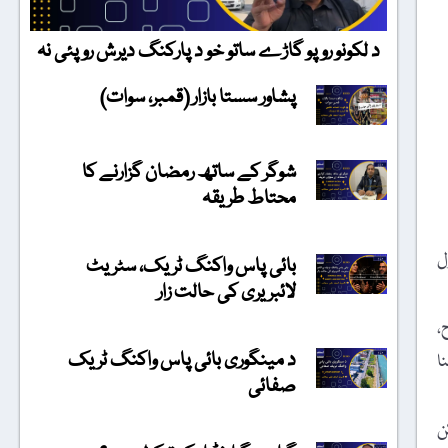
د لکونو روپو گاڑے ساتو خو د پارکنگ دیرش روپئی نہ
پشاور سستا بازار (قمبر، سوات)
شوگر کے ساتھ رمضان گزارنے کا
محتاط طریقہ
ل
بائی پاس واکنگ ٹریک، سٹریٹ
لائبریری کی حالت زار
،
د مینگوری بائی پاس واکنگ ٹریک
ا
صفائی
یکن