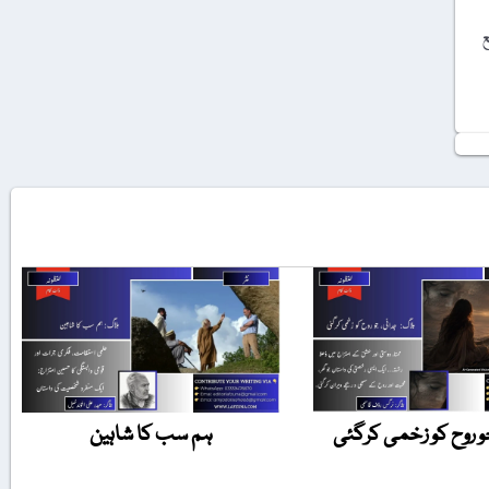
ع
و روح کو زخمی کرگئی
ہم سب کا شاہین