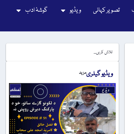
تصویر کہانی
ویڈیو
گوشۂ ادب
ویڈیو گیلری
مزید