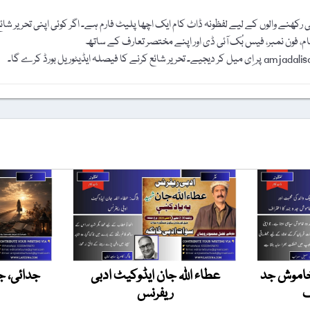
رکھنے والوں کے لیے لفظونہ ڈاٹ کام ایک اچھا پلیٹ فارم ہے۔ اگر کوئی اپنی تحریر شائ
نام، فون نمبر، فیس بُک آئی ڈی اور اپنے مختصر تعارف کے ساتھ
 خاموش جد
عطاء اللہ جان ایڈوکیٹ ادبی
جدائی، ج
ف
ریفرنس