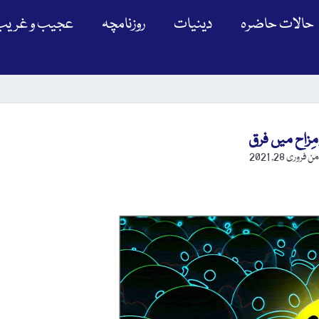
حالات حاضرہ
دینیات
روزنامچہ
عجیب و غریب
 مِزاح میں فرق
ڈمن
فروری 28, 2021