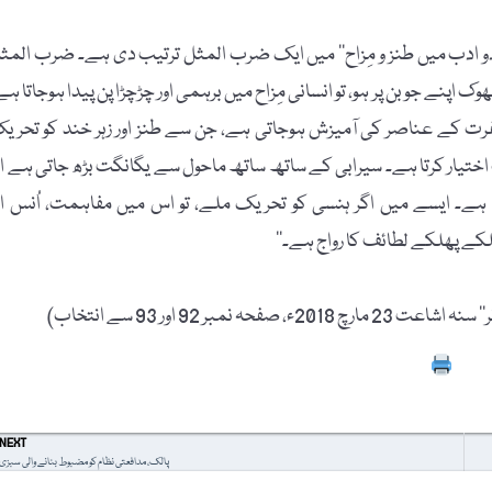
اُردو ادب میں طنز و مِزاح‘‘ میں ایک ضرب المثل ترتیب دی ہے۔ ضرب المث
بھوک اپنے جوبن پر ہو، تو انسانی مِزاح میں برہمی اور چڑچڑا پن پیدا ہوجاتا ہے
ت کے عناصر کی آمیزش ہوجاتی ہے، جن سے طنز اور زہر خند کو تحری
ختیار کرتا ہے۔ سیرابی کے ساتھ ساتھ ماحول سے یگانگت بڑھ جاتی ہے او
ہے۔ ایسے میں اگر ہنسی کو تحریک ملے، تو اس میں مفاہمت، اُنس او
ے پھلکے لطائف کا رواج ہے۔‘‘
ر 92 اور 93 سے انتخاب)
Prin
NEXT
پالک، مدافعتی نظام کو مضبوط بنانے والی سبزی