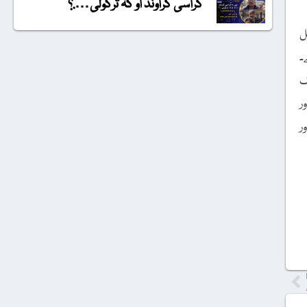
گراسی گراونڈ او کہ ترکولی….؟
ل
۔
ک
ر
ر