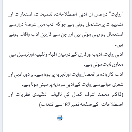
’’روایت‘‘ دراصل ان ادبی اصطلاحات، تلمیحات، استعارات اور
تشبیہات پر مشتمل ہوتی ہے جو کہ ادب میں عرصۂ دراز سے
استعمال ہو رہی ہوتی ہیں اور جن سے قارئینِ ادب واقف ہوتے
ہیں۔
ادبی روایت، ادیب اور قاری کے درمیان افہام و تفہیم اور ترسیل میں
معاون ثابت ہوتی ہے۔
ادب کا زیادہ تر انحصار روایت اور تجربہ پر ہوتا ہے۔ ہر دور، ادبی اور
شعری حوالے سے روایت کے ادبی سرمایہ پر مبنی ہوتا ہے۔
(ڈاکٹر محمد اشرف کمال کی تالیف ’’تنقیدی نظریات اور
اصطلاحات‘‘ کے صفحہ نمبر 167 سے انتخاب)
Print