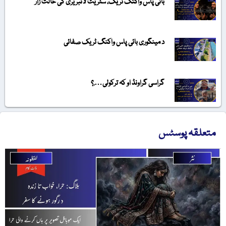
بائی پاس واکنگ ٹریک، سٹریٹ لائبریری کی حالت زار
د مینگوری بائی پاس واکنگ ٹریک صفائی
گراسی گراونڈ او کہ ترکولی….؟
متعلقہ پوسٹس