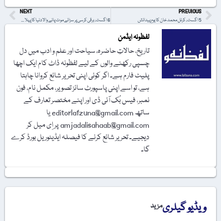
NEXT
PREVIOUS
5 اگست، کرنل محمد خان کا یومِ پیدائش
6 اگست، برقی کرسی پر سزائے موت پانے والا دنیا کا پہلا شخص
لفظونہ ایڈمن
تاریخ، حالاتِ حاضرہ، سیاحت اور علم و ادب میں دل
چسپی رکھنے والوں کے لیے لفظونہ ڈاٹ کام ایک اچھا
پلیٹ فارم ہے۔ اگر کوئی اپنی تحریر شائع کروانا چاہتا
ہے، تو اسے اپنی پاسپورٹ سائز تصویر، مکمل نام، فون
نمبر، فیس بُک آئی ڈی اور اپنے مختصر تعارف کے
ساتھ editorlafzuna@gmail.com یا
amjadalisahaab@gmail.com پر اِی میل کر
دیجیے۔ تحریر شائع کرنے کا فیصلہ ایڈیٹوریل بورڈ کرے
گا۔
ویڈیو گیلری
مزید