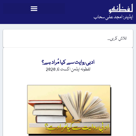
ایڈیٹر: امجد علی سحاب
ادبی روایت سے کیا مُراد ہے؟
لفظونہ ایڈمن
اگست 6, 2020