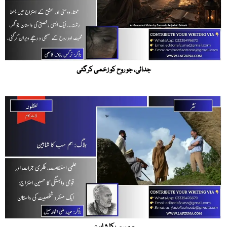
جدائی، جو روح کو زخمی کرگئی
ہم سب کا شاہین