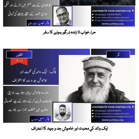
حرا، خواب تا زندہ درگور ہونے کا سفر
ایک والد کی محبت اور خاموش جد و جہد کا اعتراف