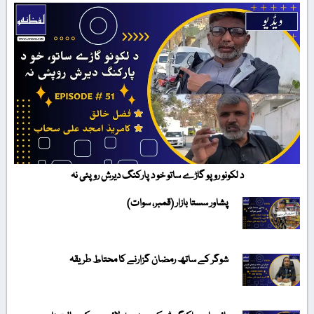
د لکونو روپو گاڑے ساتو خو د پارکنگ دیرش روپئی نہ
پشاور سستا بازار (قمبر، سوات)
شوگر کے ساتھ رمضان گزارنے کا محتاط طریقہ