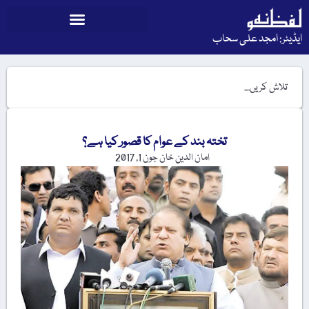
ایڈیٹر: امجد علی سحاب
تختہ بند کے عوام کا قصور کیا ہے؟
امان الدین خان
جون 1, 2017