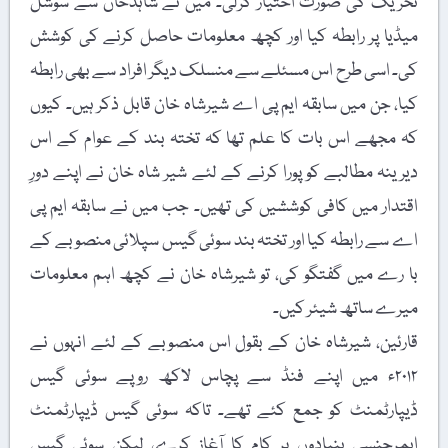
تحریک کی صورت اختیار کرلی۔ میں نے شاہدخان سے سوشل
میڈیا پر رابطہ کیا اور کچھ معلومات حاصل کرنے کی کوشش
کی۔ اسی طرح اس مسئلے سے منسلک دیگر افراد سے بھی رابطہ
کیا، جن میں سابقہ ایم پی اے شیرشاہ خان قابل ذکر ہیں۔ کیوں
کہ مجھے اس بات کا علم تھا کہ تختہ بند کے عوام کے اس
دیرینہ مطالبے کو پورا کرنے کے لئے شیر شاہ خان نے اپنے دورِ
اقتدار میں کافی کوششیں کی تھیں۔ جب میں نے سابقہ ایم پی
اے سے رابطہ کیا اور تختہ بند سوئی گیس سپلائی منصوبے کے
با رے میں گفتگو کی، تو شیرشاہ خان نے کچھ اہم معلومات
میرے ساتھ شیئر کیں۔
قارئین، شیرشاہ خان کے بقول اس منصوبے کے لئے انہوں نے
۲۰۱۲ء میں اپنے فنڈ سے پچاس لاکھ روپے سوئی گیس
ڈیپارٹمنٹ کو جمع کئے تھے۔ تاکہ سوئی گیس ڈیپارٹمنٹ
ایمرجنسی بنیادوں پر کام کا آغاز کرے، لیکن سوئی گیس