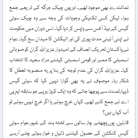
نمائندے بھی موجود تھے۔ اور یوں چیک جرگہ کے ذریعے جمع
ہوا۔ لیکن کسی تکنیکی وجوہات کی وجہ سے وہ چیک سوئی
گیس کے ہیڈ آفس سے واپس کر دیا گیا۔ اسی دوران میں حکومت
نے اپنی آئینی مدت پوری کی اور الیکشن کا میدان سج گیا۔ عوام
نے پاکستان تحریک انصاف کے امیدوار عزیز اللہ گران کو صوبائی
اسمبلی کا ممبر اور قومی اسمبلی کیلئے مراد سعید کا انتخاب
کیا۔ عزیزاللہ گران کی عدم توجہ کی بنا پر یہ منصوبہ تعطل کا
شکار رہا۔ موصوف نے یہ بھی گوارا نہیں کیا کہ سوئی گیس
ڈیپارٹمنٹ سے پوچھا جائے کہ وہ ایک کروڑ روپے جو سابقہ ایم پی
اے نے جمع کئے تھے، کہاں خرچ ہوئے یا اگر خرچ نہیں ہوئے تو
اَب کہاں ہیں؟
قارئین، یوں پچھلے چار سالوں سے تختہ بند کے غیور عوام سوئی
گیس کنکشن کے حصول کیلئے ذلیل و خوار ہوتے چلے آرہے