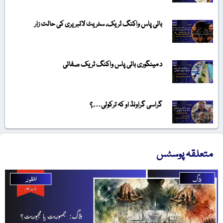
بائی پاس واکنگ ٹریک، سٹریٹ لائبریری کی حالت زار
د مینگوری بائی پاس واکنگ ٹریک صفائی
گراسی گراونڈ او کہ ترکولی….؟
متعلقہ پوسٹس