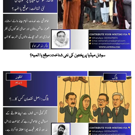
سوشل میڈیا پر پختون کی نئی شناخت: موقع یا المیہ؟