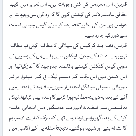
قارئین، اس محرومی کی کئی وجوہات ہیں۔ اس تحریر میں کچھ
حقائق سامنے لانے کی کوشش کروں گا کہ وہ کون سی وجوہات اور
عوامل ہیں جن کی بنا پر تختہ بند کو سوئی گیس جیسی نعمت
سے دور رکھا جا رہا ہے۔
قارئین، تختہ بند کو گیس کی سپلائی کا مطالبہ کوئی نیا مطالبہ
نہیں ہے۔ ۲۰۰۸ء کے جنرل الیکشن سے پہلے یہاں کے باسیوں نے
سوئی گیس کنکشن کیلئے باقاعدہ جدوجہد کا آغازکیاتھا اور
اس ضمن میں اس وقت کے مسلم لیگ ق کے امیدوار برائے
صوبائی اسمبلی میانگل اسفندیار امیرزیب شہید نے اقتدار میں
آنے کے بعد یہ دیرینہ مطالبہ پورا کرنے کا وعدہ بھی کیاتھا، لیکن
بدقسمتی سے اسفندیارامیرزیب جومنگلور میں انتخابی جلسہ
کرنے کے بعد گھر واپس لوٹ رہے تھے کہ سڑک کنارے نصب بم
کا نشانہ بنے اور شہید ہوگئے۔ نتیجتاً حلقہ پی کے اکاسی میں