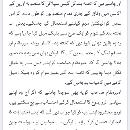
اور چاہتے ہیں کہ تختہ بندکی گیس سپلائی کا منصوبہ اور پی کے
اکاسی میں وفاق کے جاری تمام منصوبوں کو طول دے کر اس
عمل کو الیکشن مہم کیلئے استعمال کیا جاسکے۔ یعنی اب
تختہ بندکے عوام کو ایک طرح سے بلیک میل کیا جا رہا ہے کہ
وہ یہ یقین دہانی کروا دیں کہ تختہ بند کاسارا ووٹ امیرمقام اور
مسلم لیگ کے حصے میں آئے گا۔ لیکن یہاں میں یہ بات ضرور
بتانا چاہوں گا کہ امیرمقام صاحب کواپنے ذہن سے یہ خیال
نکال دینا چاہیے کہ تختہ بند کے غیور عوام کو وہ بلیک میل
کرنے میں کامیاب ہوجائیں گے۔
امیرمقام صاحب کویہ بھی سوچنا چاہئے کہ اگر آج وہ اپنے
سیاسی اثر و رسوخ کا استعمال کرکے احتساب سے بچ سکتے ہیں،
تو روزِ محشر وہ اپنے رب کو کیا جواب دیں گے کہ ا پنے اختیارات کا
ناجائزاستعمال کرکے اپنے لوگوں سے خوشیاں اور سہولیات چین