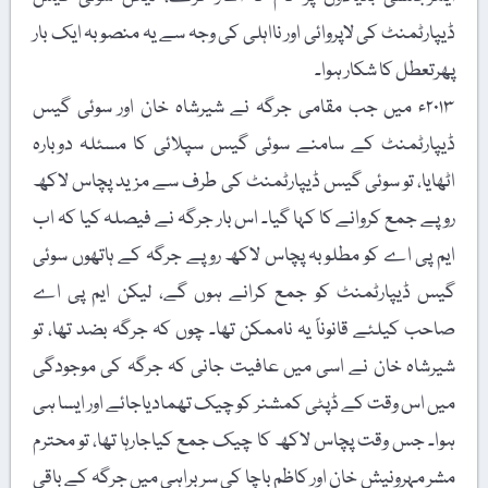
ڈیپارٹمنٹ کی لاپروائی اور نااہلی کی وجہ سے یہ منصوبہ ایک بار
پھرتعطل کا شکار ہوا۔
۲۰۱۳ء میں جب مقامی جرگہ نے شیرشاہ خان اور سوئی گیس
ڈیپارٹمنٹ کے سامنے سوئی گیس سپلائی کا مسئلہ دوبارہ
اٹھایا، تو سوئی گیس ڈیپارٹمنٹ کی طرف سے مزید پچاس لاکھ
روپے جمع کروانے کا کہا گیا۔ اس بار جرگہ نے فیصلہ کیا کہ اب
ایم پی اے کو مطلوبہ پچاس لاکھ روپے جرگہ کے ہاتھوں سوئی
گیس ڈیپارٹمنٹ کو جمع کرانے ہوں گے، لیکن ایم پی اے
صاحب کیلئے قانوناً یہ ناممکن تھا۔ چوں کہ جرگہ بضد تھا، تو
شیرشاہ خان نے اسی میں عافیت جانی کہ جرگہ کی موجودگی
میں اس وقت کے ڈپٹی کمشنر کو چیک تھمادیاجائے اور ایسا ہی
ہوا۔ جس وقت پچاس لاکھ کا چیک جمع کیاجارہا تھا، تو محترم
مشر مہرونیش خان اور کاظم باچا کی سربراہی میں جرگہ کے باقی