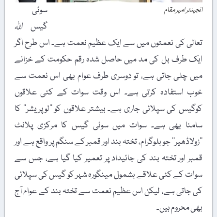
سوئی
انجینئر امیر مقام
گیس اللہ
تعالی کی نعمتوں میں سے ایک عظیم نعمت ہے۔ اس طرح اگر
ایک طرف بل کی مد میں حاصل شدہ رقم حکومت کے خزانے
میں چلی جاتی ہے، تو دوسری طرف عوام بھی اس نعمت سے
خوب استفادہ کرتی ہے۔ اس وقت سوات کے کئی علاقوں
کوگیس کی سپلائی جاری ہے۔ بیشتر علاقوں کو ’’لوپریشر‘‘ کا
سامنا بھی ہے۔ سوات میں سوئی گیس کا مرکزی پلانٹ
’’زولاڈھیر‘‘ جو بلوگرام، تختہ بند اور قمبر کے سنگم پر واقع ہے اور
قمبر اور تختہ بند کی جائیداد پر تعمیر کیا گیا ہے، جس سے
سوات کے کئی علاقے بشمول مینگورہ شہر کو گیس کی سپلائی
کی جاتی ہے، لیکن اس عظیم نعمت سے تختہ بند کے عوام آج
بھی محروم ہیں۔