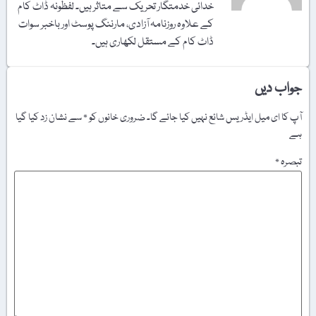
خدائی خدمتگار تحریک سے متاثر ہیں۔ لفظونہ ڈاٹ کام
کے علاوہ روزنامہ آزادی، مارننگ پوسٹ اور باخبر سوات
ڈاٹ کام کے مستقل لکھاری ہیں۔
جواب دیں
آپ کا ای میل ایڈریس شائع نہیں کیا جائے گا۔
ضروری خانوں کو
*
سے نشان زد کیا گیا
ہے
تبصرہ
*