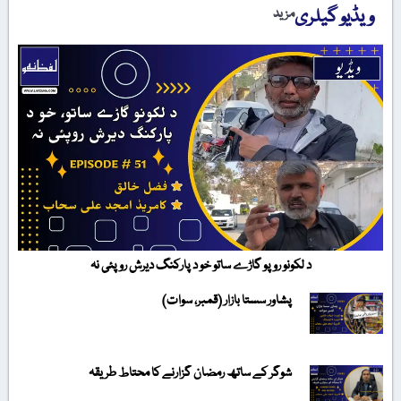
ویڈیو گیلری
مزید
د لکونو روپو گاڑے ساتو خو د پارکنگ دیرش روپئی نہ
پشاور سستا بازار (قمبر، سوات)
شوگر کے ساتھ رمضان گزارنے کا محتاط طریقہ