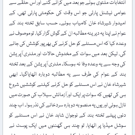
انتخابات ملتوی ہوئے جو بعد میں کرائے گئے اور اس حلقے سے
عوامی نیشنل پارٹی جو اس وقت کی حکومتی پارٹی تھی، کے
امیدوار شیرشاہ خان کامیاب ہوئے۔ حسب سابق تختہ بند کے
عوام نے اپنا یہ دیرینہ مطالبہ ان کے گوش گزار کیا، تو موصوف نے
وعدہ کیا کہ اس مسئلے کو حل کرنے کی بھرپور کوشش کی جائے
گی، لیکن بعد میں سوات کے مخدوش حالات اور ملٹری آپریشن
کی وجہ سے یہ وعدہ وفا نہ ہوسکا۔ ملٹری آپریشن کے بعد تختہ
بند کے عوام کی طرف سے یہ مطالبہ دوبارہ اٹھایاگیا۔ ابھی
شیرشاہ خان نے اس مسئلے کو حل کرنے کیلئے کوششیں شروع
ہی کی تھیں کہ سوات پر ایک اور آزمائش سیلاب کی صورت میں
نازل ہوئی اور یوں یہ منصوبہ دوبارہ سردخانے کی نذر ہوا۔ اب چند
دنوں پہلے تختہ بند کے نوجوان شاہد خان نے اس مسئلے کو
سوشل میڈیا پر اٹھایا، تو چند ہی گھنٹوں میں ایک پوسٹ نے