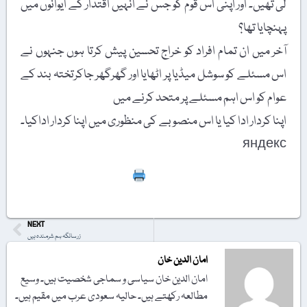
لی تھیں۔ اور اپنی اس قوم کو جس نے انہیں اقتدار کے ایوانوں میں
پہنچایا تھا؟
آخر میں ان تمام افراد کو خراج تحسین پیش کرتا ہوں جنہوں نے
اس مسئلے کو سوشل میڈیا پر اٹھایا اور گھرگھر جاکرتختہ بند کے
عوام کو اس اہم مسئلے پر متحد کرنے میں
اپنا کردار ادا کیا یا اس منصوبے کی منظوری میں اپنا کردار اداکیا۔
яндекс
Print
NEXT
زرسانگہ ہم شرمندہ ہیں
امان الدین خان
امان الدین خان سیاسی و سماجی شخصیت ہیں۔ وسیع
مطالعہ رکھتے ہیں۔ حالیہ سعودی عرب میں مقیم ہیں۔