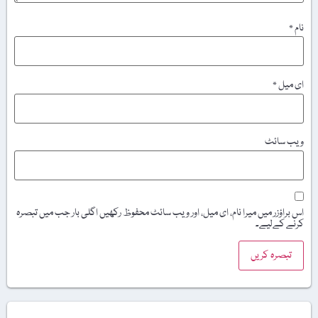
نام
*
ای میل
*
ویب‌ سائٹ
اس براؤزر میں میرا نام، ای میل، اور ویب سائٹ محفوظ رکھیں اگلی بار جب میں تبصرہ
کرنے کےلیے۔