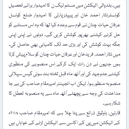
ہیں۔ بلدیاتی الیکشن میں مسلم لیگ ن کا امیدوار برائے تحصیل
کونسلرنثار احمد خان اور پیپلزپارٹی کا امیدوار ضلع کونسل
عرفان حیات چٹان نے قوم سے وعدہ کیا تھا کہ وہ اس مسئلے کو
حل کرنے کیلئے بھرپور کوشش کریں گے۔ دونوں نے اپنی اپنی
جگہ بہت کوشش کی اور بڑی حد تک کامیابی بھی حاصل کی۔
میں نثار احمد، فریدخان اور عرفان حیات چٹان کو سلام پیش کرتا
ہوں جنہوں نے دن رات ایک کرکے اس منصوبے کی منظوری
کیلئے جدوجہد کی اور آٹھ ماہ قبل تختہ بند سوئی گیس سپلائی
منصوبہ منظور ہوا، لیکن اب انجینئر امیرمقام صاحب کی بے جا
مداخلت کی وجہ سے پچھلے آٹھ ماہ سے یہ منصوبہ تعطل کا
شکار ہے۔
قارئین، باوثوق ذرائع سے پتا چلا ہے کہ امیرمقام صاحب ۲۰۱۸ء
کے الیکشن میں پی کے اکاسی سے الیکشن لڑنے کے خواہاں ہیں