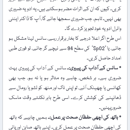
کریں۔ کیوں کہ ان کے اثرات مضر ہو سکتے ہیں۔ یہ ادویہ ضروری
بھی نہیں۔ تاہم، جب ضروری سمجھا جائے گا، آپ کا ڈاکٹر اینٹی
وائرل ادویہ خود تجویز کردے گا۔
اس طرح اگر اعلا درجے کا بخار برقرار رہے، سانس لینا مشکل ہو
جائے، یا "SpO2” کی سطح 94 سے نیچے گر جائے، تو فوری طبی
امداد حاصل کریں۔
٭ سانس کے آداب کی پیروی:۔
سانس کے آداب کی پیروی بہت
ضروری ہے۔ ہر شخص، چاہے وہ متاثر ہو یا نہ ہو، جب بھی
کھانسی یا چھینک آئے، تو اپنی ناک اور منھ کو ٹشو یا رومال سے
ڈھانپنے کی کوشش کرے۔ اسی طرح باہر نکلتے وقت ماسک
ضرور پہنیں۔
٭ ہاتھ کی اچھی حفظان صحت پر عمل:۔
ہمیں چاہیے کہ ہاتھ
کی اچھی حفظانِ صحت پر عمل کریں۔ اپنے ہاتھ صابن اور پانی