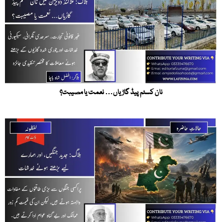
نان کسٹم پیڈ گاڑیاں… نعمت یا مصیبت؟