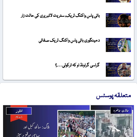
بائی پاس واکنگ ٹریک، سٹریٹ لائبریری کی حالت زار
د مینگوری بائی پاس واکنگ ٹریک صفائی
گراسی گراونڈ او کہ ترکولی….؟
متعلقہ پوسٹس