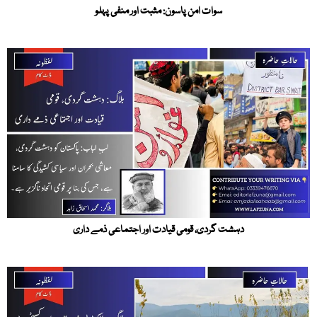
سوات امن پاسون: مثبت اور منفی پہلو
دہشت گردی، قومی قیادت اور اجتماعی ذمے داری