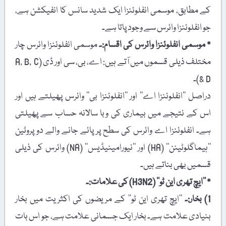
کے مطابق، موسمی انفلوئنزا ایک شدید سانس کا انفیکشن ہے،
جو انفلوئنزا وائرس سے وجود پاتا ہے۔
٭ موسمی انفلوئنزا وائرس کی اقسام:۔
موسمی انفلوئنزا وائرس چار
مختلف ذیلی قسموں میں آتے ہیں: اے، بی، سی اور ڈی (A, B, C
& D)۔
دراصل ’’انفلوئنزا اے‘‘ اور ’’انفلوئنزا بی‘‘ وائرس پھیلتے ہیں اور
اس کے نتیجے میں بیماری کی وبا سالانہ حساب سے پھیلتی
ہے۔ انفلوئنزا اے وائرس کی سطح پر پائے جانے والے دو پروٹین
’’ہیماگلوٹینن‘‘ (HA) اور ’’نیورامینیڈیس‘‘ (NA) وائرس کی ذیلی
قسمیں بھی بناتے ہیں۔
٭ ’’ایچ تھری این ٹو‘‘ (H3N2) کی علامات:۔
1) بخار:۔
’’ایچ تھری این ٹو‘‘ کے مریضوں کی اکثریت میں بخار
بنیادی علامت ہے۔ بخار ایک جسمانی علامت ہے، جو اس بات