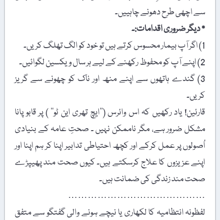
سے اچھی طرح دھونے چاہییں۔
٭ دیگر ضروری اقدامات:۔
1) اگر آپ بیمار محسوس کرتے ہیں تو خود کو الگ تھلگ کریں۔
2) اپنے آپ کو محفوظ رکھنے کے لیے ہر سال ویکسین لگوائیں۔
3) گندے ہاتھوں سے اپنے منھ اور ناک کو چھونے سے گریز
کریں۔
قارئین! یاد رکھیں کہ اس وائرس (’’ایچ تھری این ٹو‘‘ ) پر قابو پانا
مشکل ضرور ہے، مگر ناممکن نہیں ۔ صحتِ عامہ کے بنیادی
اُصولوں پر عمل کرکے اور کچھ احتیاطی تدابیر اپنا کر ہم اپنا اور
اپنے عزیزوں کا علاج کرسکتے ہیں۔ کیوں صحت مند پھیپڑے
صحت مند زندگی کی ضمانت ہیں۔
……………………………………
لفظونہ انتظامیہ کا لکھاری یا نیچے ہونے والی گفتگو سے متفق