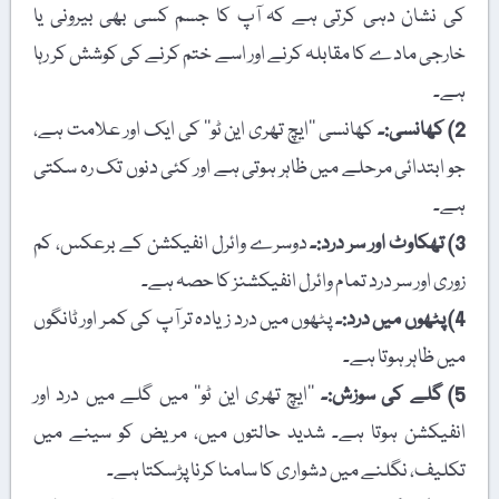
کی نشان دہی کرتی ہے کہ آپ کا جسم کسی بھی بیرونی یا
خارجی مادے کا مقابلہ کرنے اور اسے ختم کرنے کی کوشش کر رہا
ہے۔
2) کھانسی:۔
کھانسی ’’ایچ تھری این ٹو‘‘ کی ایک اور علامت ہے،
جو ابتدائی مرحلے میں ظاہر ہوتی ہے اور کئی دنوں تک رہ سکتی
ہے۔
3) تھکاوٹ اور سر درد:۔
دوسرے وائرل انفیکشن کے برعکس، کم
زوری اور سر درد تمام وائرل انفیکشنز کا حصہ ہے۔
4) پٹھوں میں درد:۔
پٹھوں میں درد زیادہ تر آپ کی کمر اور ٹانگوں
میں ظاہر ہوتا ہے۔
5) گلے کی سوزش:۔
’’ایچ تھری این ٹو‘‘ میں گلے میں درد اور
انفیکشن ہوتا ہے۔ شدید حالتوں میں، مریض کو سینے میں
تکلیف، نگلنے میں دشواری کا سامنا کرنا پڑسکتا ہے۔