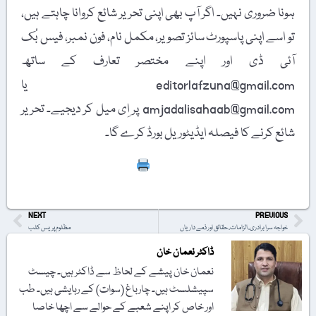
ہونا ضروری نہیں۔ اگر آپ بھی اپنی تحریر شائع کروانا چاہتے ہیں،
تو اسے اپنی پاسپورٹ سائز تصویر، مکمل نام، فون نمبر، فیس بُک
آئی ڈی اور اپنے مختصر تعارف کے ساتھ
editorlafzuna@gmail.com یا
amjadalisahaab@gmail.com پر اِی میل کر دیجیے۔ تحریر
شائع کرنے کا فیصلہ ایڈیٹوریل بورڈ کرے گا۔
Print
NEXT
PREVIOUS
خواجہ سرا برادری، الزامات، حقائق اور ذمے داریاں
مظلوم پریس کلب
ڈاکٹر نعمان خان
نعمان خان پیشے کے لحاظ سے ڈاکٹر ہیں۔ چیسٹ
سپیشلسٹ ہیں۔ چارباغ (سوات) کے رہایشی ہیں۔ طب
اور خاص کر اپنے شعبے کے حوالے سے اچھا خاصا