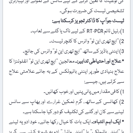
کی نوعیت کا تعین کرنے کے لیے سانس کے نمونے اور لیبارٹری
تشخیصی ٹیسٹ کی ضرورت ہوگی۔
ٹیسٹ جو آپ کا ڈاکٹر تجویز کرسکتا ہے:
1) رئیل ٹائم RT-PCR کے لیے ناک یا گلے سے لعاب۔
2) ’’ایچ تھری این ٹو‘‘ وائرس کا کلچر ٹیسٹ۔
3) اینٹی باڈیز کے ساتھ ’’ایچ تھری این ٹو‘‘ وائرس کی جانچ۔
٭ علاج اور احتیاطی تدابیر:۔
معالجین ’’ایچ تھری این ٹو‘‘ انفلوئنزا کا
علاج بنیادی طور پر اینٹی بائیوٹکس کے بہ جائے علامتی علاج
سے کرتے ہیں، جیسے:
1) کافی مقدار میں پانی پئیں اور خوب کھائیں۔
2) کھانسی کے ساتھ، گرم نمکین غرارے اور بھاپ سے سانس
لینے سے کان اور گلے کی تکلیف کو دور کیا جاسکتا ہے۔
٭ ایک اہم انتباہ:۔
ایک بات کا خیال رکھا جائے۔ خود ادویہ لینے
یا ’’اینٹی بائیوٹک‘‘ یا ’’اینٹی وائرل‘‘ ادویہ شروع کرنے سے گریز