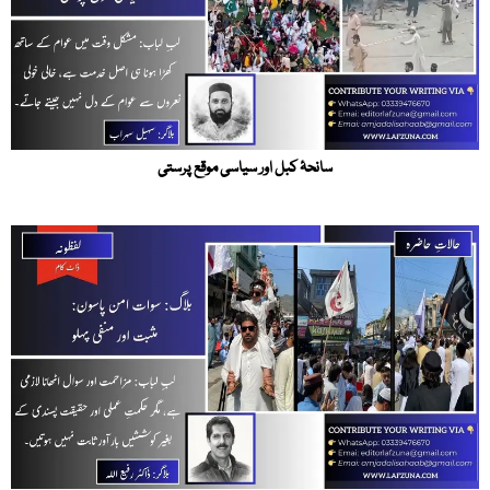
سانحۂ کبل اور سیاسی موقع پرستی