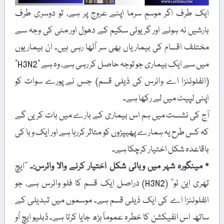
ایک طرف اگر موسمِ سرما اپنے عروج پر ہے، تو دوسری طرف
بارشیں نہ ہونے اور گریوٹی سکیم کے دھول اور مٹی کی وجہ سے
مختلف اقسام کی بیماریاں بھی سر اُٹھا رہی ہیں۔ ان بیماریوں
میں سے ایک بیماری جو توجہ حاصل کر رہی ہے، وہ ہے "H3N2”
(انفلوئنزا اے وائرس کی ذیلی قسم) جس نے پورے سوات کو
اپنی لپیٹ میں لے رکھا ہے۔
آج کی نشست میں ہم اس بیماری کے بارے میں بات کریں گے
کہ کس طرح یہ ہمارے پھیپڑوں کو متاثر کررہا ہے اور ایک وبا کی
باقاعدہ شکل اختیار کرچکا ہے۔
٭ مینگورہ شہر میں وبائی شکل اختیار کرنے والا وائرس:۔
’’ایچ
تھری این ٹو‘‘ (H3N2) دراصل ایک قسم کا فلو وائرس ہے، جو
انفلوئنزا اے کی ایک ذیلی قسم ہے۔ موسموں میں تبدیلی کے
ساتھ اس انفیکشن کا خطرہ عموماً بڑھ جایا کرتا ہے۔ ڈبلیو ایچ اُو