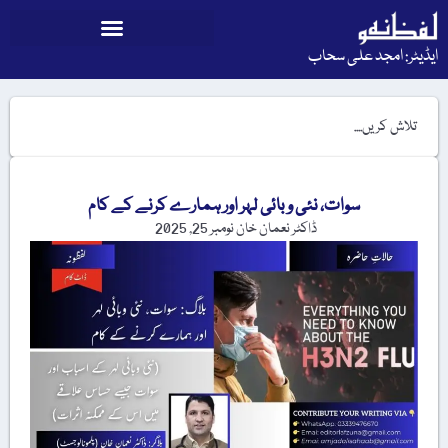
ایڈیٹر: امجد علی سحاب
سوات، نئی وبائی لہر اور ہمارے کرنے کے کام
ڈاکٹر نعمان خان
نومبر 25, 2025