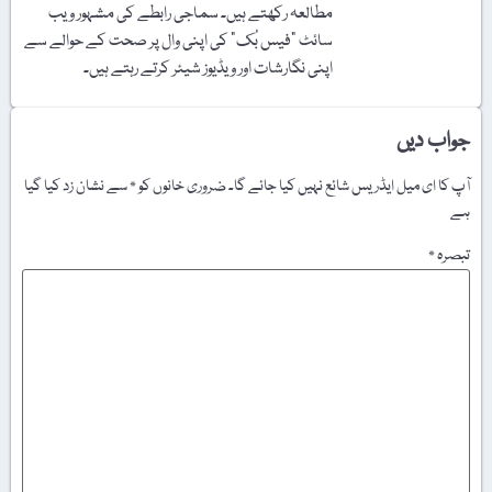
مطالعہ رکھتے ہیں۔ سماجی رابطے کی مشہور ویب
سائٹ "فیس بُک" کی اپنی وال پر صحت کے حوالے سے
اپنی نگارشات اور ویڈیوز شیئر کرتے رہتے ہیں۔
جواب دیں
آپ کا ای میل ایڈریس شائع نہیں کیا جائے گا۔
ضروری خانوں کو
*
سے نشان زد کیا گیا
ہے
تبصرہ
*