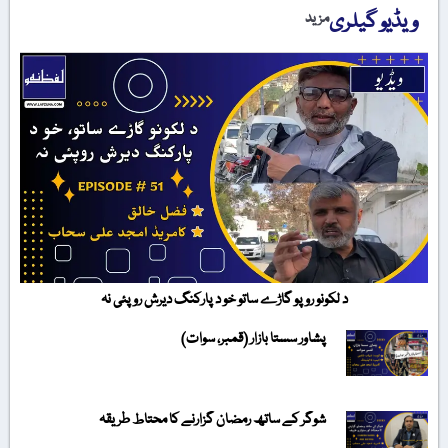
ویڈیو گیلری
مزید
د لکونو روپو گاڑے ساتو خو د پارکنگ دیرش روپئی نہ
پشاور سستا بازار (قمبر، سوات)
شوگر کے ساتھ رمضان گزارنے کا محتاط طریقہ