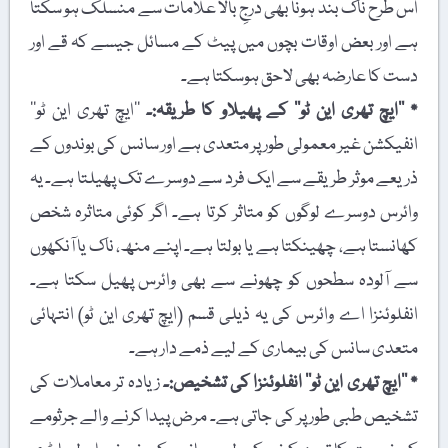
اس طرح ناک بند ہونا بھی درجِ بالا علامات سے منسلک ہو سکتا
ہے اور بعض اوقات بچوں میں پیٹ کے مسائل جیسے کہ قے اور
دست کا عارضہ بھی لاحق ہوسکتا ہے۔
٭ ’’ایچ تھری این ٹو‘‘ کے پھیلاو کا طریقہ:۔
’’ایچ تھری این ٹو‘‘
انفیکشن غیر معمولی طور پر متعدی ہے اور سانس کی بوندوں کے
ذریعے موثر طریقے سے ایک فرد سے دوسرے تک پھیلتا ہے۔ یہ
وائرس دوسرے لوگوں کو متاثر کرتا ہے۔ اگر کوئی متاثرہ شخص
کھانستا ہے، چھینکتا ہے یا بولتا ہے۔ اپنے منھ، ناک یا آنکھوں
سے آلودہ سطحوں کو چھونے سے بھی وائرس پھیل سکتا ہے۔
انفلوئنزا اے وائرس کی یہ ذیلی قسم (ایچ تھری این ٹو) انتہائی
متعدی سانس کی بیماری کے لیے ذمے دار ہے۔
٭ ’’ایچ تھری این ٹو‘‘ انفلوئنزا کی تشخیص:۔
زیادہ تر معاملات کی
تشخیص طبی طور پر کی جاتی ہے۔ مرض پیدا کرنے والے جرثومے