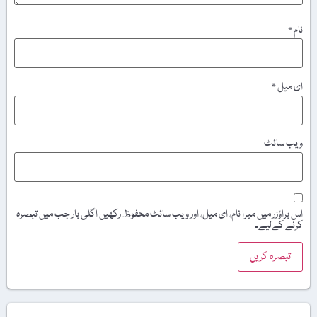
نام
*
ای میل
*
ویب‌ سائٹ
اس براؤزر میں میرا نام، ای میل، اور ویب سائٹ محفوظ رکھیں اگلی بار جب میں تبصرہ
کرنے کےلیے۔