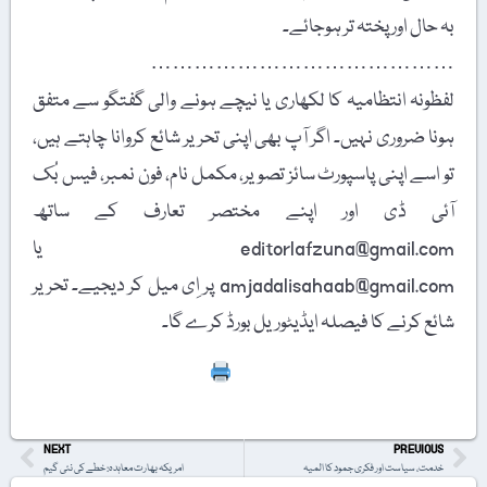
بہ حال اور پختہ تر ہوجائے۔
……………………………………
لفظونہ انتظامیہ کا لکھاری یا نیچے ہونے والی گفتگو سے متفق
ہونا ضروری نہیں۔ اگر آپ بھی اپنی تحریر شائع کروانا چاہتے ہیں،
تو اسے اپنی پاسپورٹ سائز تصویر، مکمل نام، فون نمبر، فیس بُک
آئی ڈی اور اپنے مختصر تعارف کے ساتھ
editorlafzuna@gmail.com یا
amjadalisahaab@gmail.com پر اِی میل کر دیجیے۔ تحریر
شائع کرنے کا فیصلہ ایڈیٹوریل بورڈ کرے گا۔
Print
NEXT
PREVIOUS
خدمت، سیاست اور فکری جمود کا المیہ
امریکہ بھارت معاہدہ: خطے کی نئی گیم