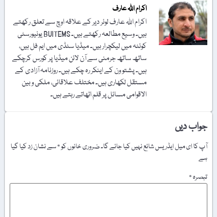
اکرام اللہ عارف
اکرام اللہ عارف لوئر دیر کے علاقہ اوچ سے تعلق رکھتے
ہیں۔ وسیع مطالعہ رکھتے ہیں۔ BUITEMS یونیورسٹی
کوئٹہ میں لیکچرار ہیں۔ میڈیا سٹڈی میں ایم فل ہیں،
ساتھ ساتھ جرمنی سے آن لائن میڈیا پر کورس کرچکے
ہیں۔ پشتو ون کے اینکر رہ چکے ہیں۔ روزنامہ آزادی کے
مستقل لکھاری ہیں۔ مختلف علاقائی، ملکی و بین
الاقوامی مسائل پر قلم اٹھاتے رہتے ہیں۔
جواب دیں
آپ کا ای میل ایڈریس شائع نہیں کیا جائے گا۔
ضروری خانوں کو
*
سے نشان زد کیا گیا
ہے
تبصرہ
*