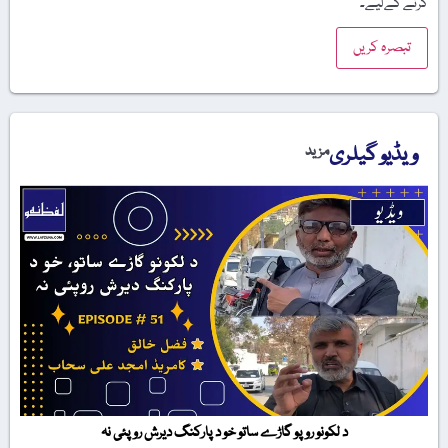
کرنے کےلیے۔
ویڈیو گیلری
مزید
د لکونو روپو گاڑے ساتو خو د پارکنگ دیرش روپئی نہ