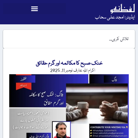
ایڈیٹر: امجد علی سحاب
خنک صبح کا مکالمہ اور گرم حقائق
اکرام اللہ عارف
نومبر 11, 2025