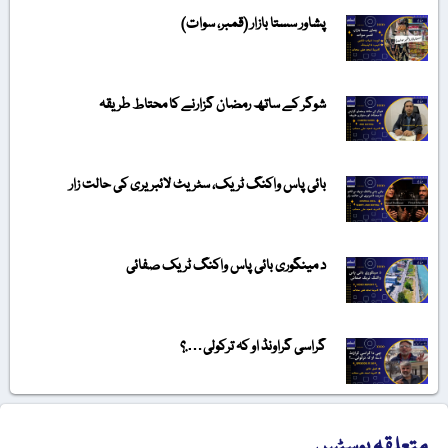
پشاور سستا بازار (قمبر، سوات)
شوگر کے ساتھ رمضان گزارنے کا محتاط طریقہ
بائی پاس واکنگ ٹریک، سٹریٹ لائبریری کی حالت زار
د مینگوری بائی پاس واکنگ ٹریک صفائی
گراسی گراونڈ او کہ ترکولی….؟
متعلقہ پوسٹس