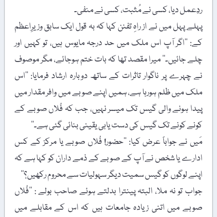
ردِعمل دیا، کسی نے مُثبت، کسی نے منفی۔
پہلے پہل میں نے از راہِ تفنن کہا کہ بہ قول ایک سابق وزیرِاعظم
کے: ’’اگر آپ اس ملک میں حد درجہ مایوس ہیں، تو کہیں اور
چلے جائیں۔‘‘ میرا مقصد تھا کہ بات ختم ہوجائے، مگر موصوف
نے چہرے پر ناگوار تاثرات کے ساتھ دوبارہ ارشاد فرمایا: ’’اس
ملک میں ظلم ہورہا ہے، ہمیں اپنے صوبے میں وافر مقدار میں
پیدا ہونے والی گیس تک میسر نہیں، جب کہ فُلاں صوبے کے
کونے کونے تک گیس کی دست یابی یقینی بنائی گئی ہے۔‘‘
مَیں نے جواباً عرض کیا: ’’حضور! فُلاں صوبے یا مرکز کے کس
ادارے یا شخص نے آپ کے صوبے کے ذمے داران کو کہا ہے کہ
اپنے لوگوں کو گیس سمیت دیگر سہولیات سے محروم رکھیں؟‘‘
جواب تو نہ ملا، البتہ پینترا بدلتے ہوئے صاحب بولے : ’’فُلاں
صوبے میں اتنی زیادہ جامعات ہیں کہ اس کے مقابلے میں