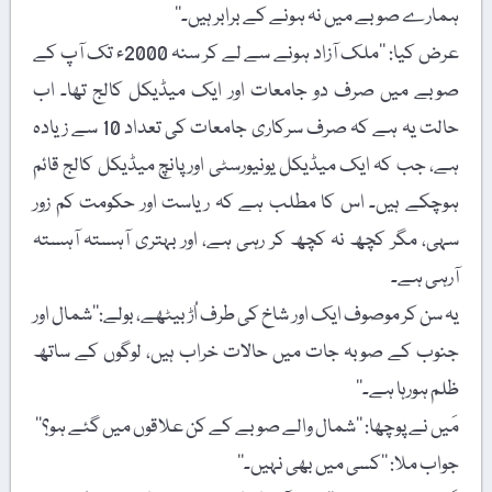
ہمارے صوبے میں نہ ہونے کے برابر ہیں۔‘‘
عرض کیا: ’’ملک آزاد ہونے سے لے کر سنہ 2000ء تک آپ کے
صوبے میں صرف دو جامعات اور ایک میڈیکل کالج تھا۔ اب
حالت یہ ہے کہ صرف سرکاری جامعات کی تعداد 10 سے زیادہ
ہے، جب کہ ایک میڈیکل یونیورسٹی اور پانچ میڈیکل کالج قائم
ہوچکے ہیں۔ اس کا مطلب ہے کہ ریاست اور حکومت کم زور
سہی، مگر کچھ نہ کچھ کر رہی ہے، اور بہتری آہستہ آہستہ
آرہی ہے۔
یہ سن کر موصوف ایک اور شاخ کی طرف اُڑ بیٹھے، بولے:’’شمال اور
جنوب کے صوبہ جات میں حالات خراب ہیں، لوگوں کے ساتھ
ظلم ہورہا ہے۔‘‘
مَیں نے پوچھا: ’’شمال والے صوبے کے کن علاقوں میں گئے ہو؟‘‘
جواب ملا: ’’کسی میں بھی نہیں۔‘‘