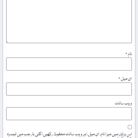
نام
*
ای میل
*
ویب‌ سائٹ
اس براؤزر میں میرا نام، ای میل، اور ویب سائٹ محفوظ رکھیں اگلی بار جب میں تبصرہ