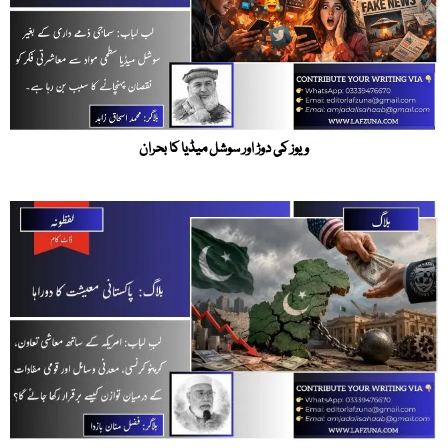
ویوز کی دوڑ اور سوشل میڈیا کا بحران