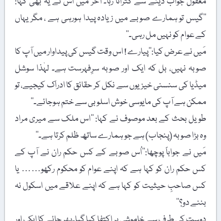
معقول جواب دینے سے کتراتا رہا۔ آخر میں اس نے یہ بھی کہا:
’’گیس تو ہمارے صوبے میں زیادہ پیدا ہورہی ہے ، مگر یہاں
کے عوام کو نہیں مل رہی۔‘‘
مَیں نے عرض کیا:’’پیارے ! اس وقت گیس کی پیداوار میں آپ کا
صوبہ نہیں، بل کہ ایک اور صوبہ سرِفہرست ہے۔ لہٰذا سوشل
میڈیا کی سنسنی خیزیوں سے نکل کر حقائق کا ادراک کیجیے، تو
ممکن ہے آپ کی مایوسی خوش اسلوبی سے ختم ہوجائے۔‘‘
طویل بحث کے بعد موصوف نے کہا: ’’اس ملک سے میری مراد
وہ بڑا صوبہ (پنجاب) ہے جو ہمارے ساتھ ظلم کرتا ہے۔‘‘
مَیں نے جواباً پوچھا:’’اُس صوبے کے کس حکم ران نے آپ کے
کس حکم ران کو کہا ہے کہ اپنے عوام کو محکوم رکھو…… یا
کس صاحبِ حیثیت کو کہا ہے کہ اپنے علاقے میں اسکول نہ
بننے دو؟‘‘
دوست کی طرف سے خاموشی پر اکتفا کیا گیا۔پھر چائے کا ایک اور