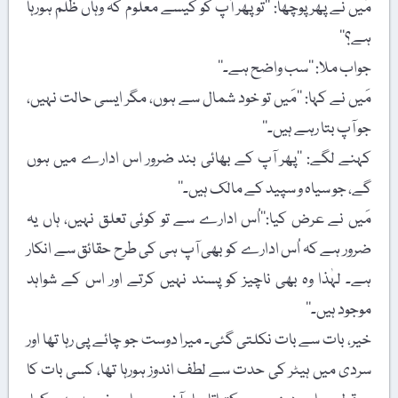
مَیں نے پھر پوچھا: ’’تو پھر آپ کو کیسے معلوم کہ وہاں ظلم ہورہا
ہے؟‘‘
جواب ملا: ’’سب واضح ہے۔‘‘
مَیں نے کہا: ’’مَیں تو خود شمال سے ہوں، مگر ایسی حالت نہیں،
جو آپ بتا رہے ہیں۔‘‘
کہنے لگے: ’’پھر آپ کے بھائی بند ضرور اس ادارے میں ہوں
گے، جو سیاہ و سپید کے مالک ہیں۔‘‘
مَیں نے عرض کیا:’’اُس ادارے سے تو کوئی تعلق نہیں، ہاں یہ
ضرور ہے کہ اُس ادارے کو بھی آپ ہی کی طرح حقائق سے انکار
ہے۔ لہٰذا وہ بھی ناچیز کو پسند نہیں کرتے اور اس کے شواہد
موجود ہیں۔‘‘
خیر، بات سے بات نکلتی گئی۔ میرا دوست جو چائے پی رہا تھا اور
سردی میں ہیٹر کی حدت سے لطف اندوز ہورہا تھا، کسی بات کا