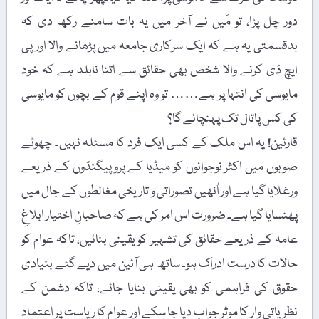
دور چل پڑا، تو مَیں نے آخر میں یہ بات سامنے رکھ دی کہ
بدقسمتی یہ ہے کہ ایک سرکاری جامعہ میں پڑھانے والا اور پی
ایچ ڈی کرنے والا شخص بھی حقائق سے اتنا نابلد ہے کہ خود
مایوسی کی انتہا پر ہے…… تو وہ اپنے قوم کے بچوں کو مایوسی
کی کس پاتال تک پہنچائے گا؟
قارئین! یہ اس ملک کے کسی ایک فرد کا مسئلہ نہیں۔ چھوٹے
صوبوں میں اکثر نوجوانوں کو میڈیا کے پروپیگنڈوں کے ذریعے
ورغلایا گیا ہے اور اُنھیں تصوراتی و تاریخی مغالطوں کے جال میں
پھنسایا گیا ہے۔ ضرورت اس امر کی ہے کہ صاحبانِ اختیار ابلاغِ
عامہ کے ذریعے حقائق کی تشہیر کو یقینی بنائیں، تاکہ عوام کو
حالات کا درست ادراک ہو۔ ساتھ ہی آئین میں دیے گئے بنیادی
حقوق کی فراہمی کو بھی یقینی بنایا جائے، تاکہ دشمن کے
نظریاتی وار کا موثر جواب دیا جا سکے اور عوام کا ریاست پر اعتماد