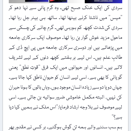
سردی کی ایک خنک صبح تھی۔ وہ گرم پانی سے نہا دھو کر
’’میس‘‘ میں ناشتا کرنے بیٹھا تھا۔ ساتھ ہی ہیٹر جل رہا تھا۔
سردی کی شدت کچھ کم ہورہی تھی۔ گرم چائے کی چسکی سے
ماحول مزید خوش گوار بن رہا تھا۔ موصوف ایک سرکاری جامعہ
میں پڑھاتے ہیں اور دوسری سرکاری جامعہ میں پی ایچ ڈی کے
طالبِ علم ہیں۔ اس لیے ہر ہفتے کچھ دنوں کے لیے تشریف
لاتے ہیں۔ انسانوں اور حیوانوں میں ایک فرق ’’قوتِ نطق‘‘ یعنی
گویائی کا بھی ہے ، اسی لیے انسان کو حیوانِ ناطق کہا جاتا ہے۔
جہاں دو یا دو سے زیادہ انسان موجود ہوں، وہاں باتوں کا ہونا حیران
کن نہیں، البتہ مکمل خاموشی ضرور سوالیہ بن جاتی ہے۔ اسی
لیے موصوف نے بلا وجہ ارشاد فرمایا:’’اس ملک نے ہمیں کیا دیا
ہے؟‘‘
ہم سب سننے والے ہمہ تن گوش ہوگئے۔ ہر کسی نے مقدور بھر