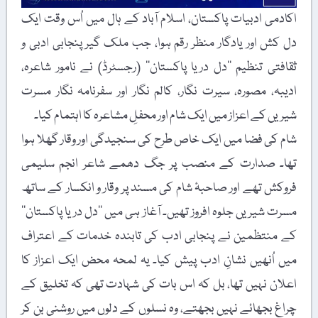
اکادمی ادبیات پاکستان، اسلام آباد کے ہال میں اُس وقت ایک
دل کش اور یادگار منظر رقم ہوا، جب ملک گیر پنجابی ادبی و
ثقافتی تنظیم ’’دل دریا پاکستان‘‘ (رجسٹرڈ) نے نامور شاعرہ،
ادیبہ، مصورہ، سیرت نگار، کالم نگار اور سفرنامہ نگار مسرت
شیریں کے اعزاز میں ایک شام اور محفلِ مشاعرہ کا اہتمام کیا۔
شام کی فضا میں ایک خاص طرح کی سنجیدگی اور وقار گھلا ہوا
تھا۔ صدارت کے منصب پر جگ دھمے شاعر انجم سلیمی
فروکش تھے اور صاحبۂ شام کی مسند پر وقار و انکسار کے ساتھ
مسرت شیریں جلوہ افروز تھیں۔ آغاز ہی میں ’’دل دریا پاکستان‘‘
کے منتظمین نے پنجابی ادب کی تابندہ خدمات کے اعتراف
میں اُنھیں نشانِ ادب پیش کیا۔ یہ لمحہ محض ایک اعزاز کا
اعلان نہیں تھا، بل کہ اس بات کی شہادت تھی کہ تخلیق کے
چراغ بجھائے نہیں بجھتے، وہ نسلوں کے دلوں میں روشنی بن کر