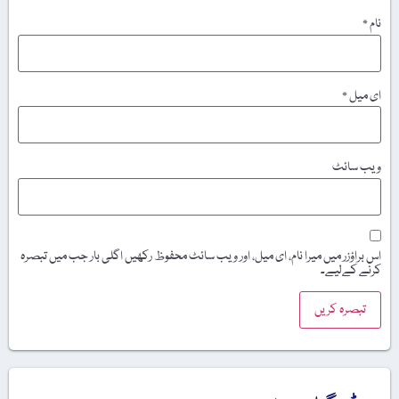
نام
*
ای میل
*
ویب‌ سائٹ
اس براؤزر میں میرا نام، ای میل، اور ویب سائٹ محفوظ رکھیں اگلی بار جب میں تبصرہ
کرنے کےلیے۔