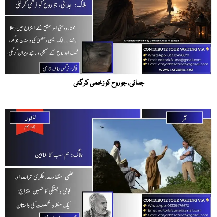
جدائی، جو روح کو زخمی کرگئی