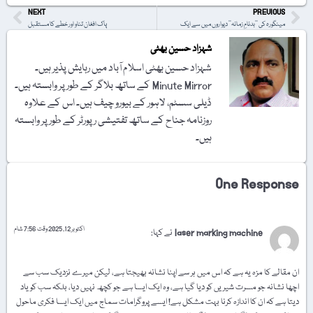
NEXT
PREVIOUS
مینگورہ کی ’’بدنامِ زمانہ‘‘ دیواروں میں سے ایک
پاک افغان تناو اور خطے کا مستقبل
شہزاد حسین بھٹی
شہزاد حسین بھٹی اسلام آباد میں رہایش پذیر ہیں۔
Minute Mirror کے ساتھ بلاگر کے طور پر وابستہ ہیں۔
ڈیلی سسٹم، لاہور کے بیورو چیف ہیں۔ اس کے علاوہ
روزنامہ جناح کے ساتھ تفتیشی رپورٹر کے طور پر وابستہ
ہیں۔
One Response
اکتوبر 12, 2025 وقت 7:56 شام
laser marking machine
نے کہا:
ان مقالے کا مزہ یہ ہے کہ اس میں ہر سے اپنا نشانہ بھیجتا ہے، لیکن میرے نزدیک سب سے
اچھا نشانہ جو مسرت شیریں کو دیا گیا ہے، وہ ایک ایسا ہے جو کچھ نہیں دیا، بلکہ سب کو یاد
دیتا ہے کہ ان کا اندازہ کرنا بہت مشکل ہے! ایسے پروگرامات سماج میں ایک ایسا فکری ماحول