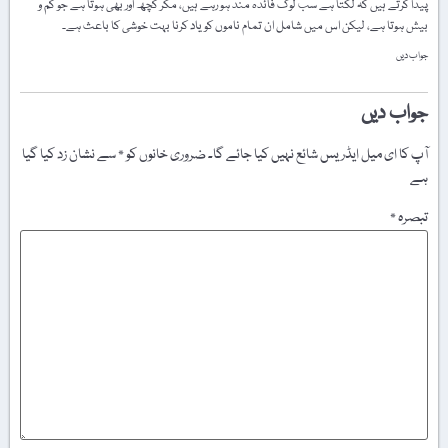
پیدا کرتے ہیں کہ لگتا ہے سب لوگ فائدہ مند ہو رہے ہیں، مگر کچھ اور بھی ہوتا ہے جو کم و
بیش ہوتا ہے، لیکن اس میں شامل ان تمام ناموں کو یاد کرنا بہت خوشی کا باعث ہے۔
جواب دیں
جواب دیں
آپ کا ای میل ایڈریس شائع نہیں کیا جائے گا۔
ضروری خانوں کو
*
سے نشان زد کیا گیا
ہے
تبصرہ
*