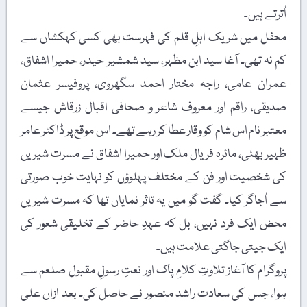
اُترتے ہیں۔
محفل میں شریک اہلِ قلم کی فہرست بھی کسی کہکشاں سے
کم نہ تھی۔ آغا سید ابن مظہر، سید شمشیر حیدر، حمیرا اشفاق،
عمران عامی، راجہ مختار احمد سگھروی، پروفیسر عثمان
صدیقی، راقم اور معروف شاعر و صحافی اقبال زرقاش جیسے
معتبر نام اس شام کو وقار عطا کر رہے تھے۔ اس موقع پر ڈاکٹر عامر
ظہیر بھٹی، مائرہ فریال ملک اور حمیرا اشفاق نے مسرت شیریں
کی شخصیت اور فن کے مختلف پہلوؤں کو نہایت خوب صورتی
سے اُجاگر کیا۔ گفت گو میں یہ تاثر نمایاں تھا کہ مسرت شیریں
محض ایک فرد نہیں، بل کہ عہدِ حاضر کے تخلیقی شعور کی
ایک جیتی جاگتی علامت ہیں۔
پروگرام کا آغاز تلاوتِ کلامِ پاک اور نعتِ رسولِ مقبول صلعم سے
ہوا، جس کی سعادت راشد منصور نے حاصل کی۔ بعد ازاں علی