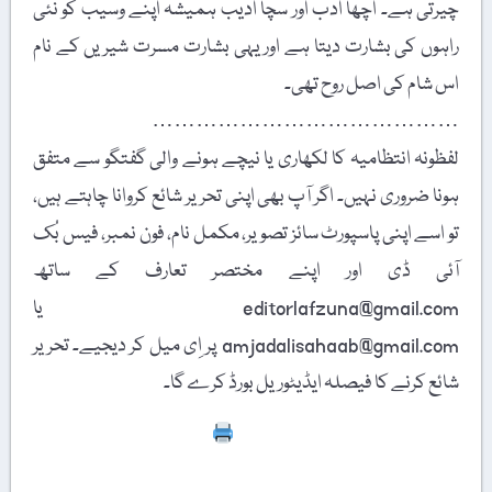
چیرتی ہے۔ اچھا ادب اور سچا ادیب ہمیشہ اپنے وسیب کو نئی
راہوں کی بشارت دیتا ہے اور یہی بشارت مسرت شیریں کے نام
اس شام کی اصل روح تھی۔
……………………………………
لفظونہ انتظامیہ کا لکھاری یا نیچے ہونے والی گفتگو سے متفق
ہونا ضروری نہیں۔ اگر آپ بھی اپنی تحریر شائع کروانا چاہتے ہیں،
تو اسے اپنی پاسپورٹ سائز تصویر، مکمل نام، فون نمبر، فیس بُک
آئی ڈی اور اپنے مختصر تعارف کے ساتھ
editorlafzuna@gmail.com یا
amjadalisahaab@gmail.com پر اِی میل کر دیجیے۔ تحریر
شائع کرنے کا فیصلہ ایڈیٹوریل بورڈ کرے گا۔
Print