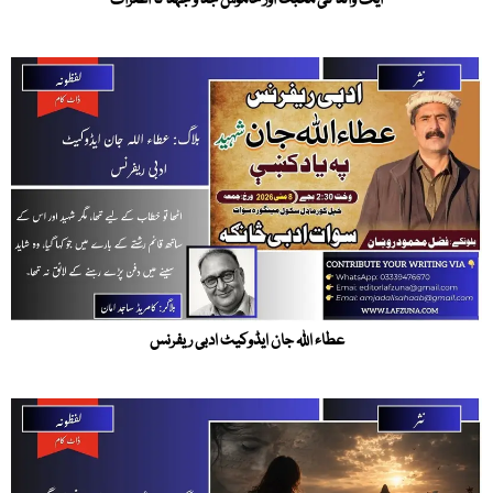
ایک والد کی محبت اور خاموش جد و جہد کا اعتراف
عطاء اللہ جان ایڈوکیٹ ادبی ریفرنس