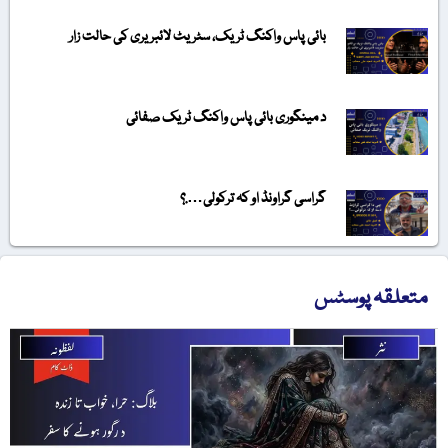
بائی پاس واکنگ ٹریک، سٹریٹ لائبریری کی حالت زار
د مینگوری بائی پاس واکنگ ٹریک صفائی
گراسی گراونڈ او کہ ترکولی….؟
متعلقہ پوسٹس