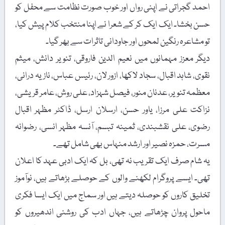
احمد گجراتی نے اپنی رواں اور خوب صورت نظامت سے محفل کو
حسن بخشا۔ ایک ایک کر کے شعرا نے اپنا منتخب کلام پیش کیا،
تو مشاعرہ رنگین لمحوں اور جاودانی تاثرات سے بھر گیا۔
دیگر معزز مہمانوں میں نعیم الدین فاروقی، تنویر دانش، میثم
نقوی، شاہد اقبال، سجاد لاکھا، ازور لان، رئیس عباس، نازیہ درانی،
معظمہ تنویر، عدنان منور، فیصل شہزاد، علی روش، عامر قریشی،
نزاکت علی مرزا، یاور حسن، ارسلان ارسل، ڈاکٹر مظہر اقبال
رضوی، علی نقشبندی، ثمینہ تبسم، آنسہ مظہر انسی، رضوانہ
مسرت، حمزہ نصیر اور ارشد منہاس بھی شامل تھے۔
یہ شام صرف ایک تقریب نہ تھی، بل کہ ایک ادبی عہد کا اعلان
تھی۔ ایسے پروگرام لکھنے والوں کے حوصلے بڑھاتے ہیں، نوآموز
تخلیق کاروں کو حوصلہ دیتے ہیں اور سماج میں ایک ایسا فکری
ماحول پروان چڑھاتے ہیں، جہاں ادب کی روشنی اندھیروں کو