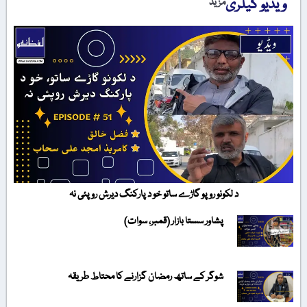
ویڈیو گیلری
مزید
د لکونو روپو گاڑے ساتو خو د پارکنگ دیرش روپئی نہ
پشاور سستا بازار (قمبر، سوات)
شوگر کے ساتھ رمضان گزارنے کا محتاط طریقہ