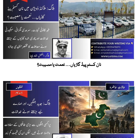
نان کسٹم پیڈ گاڑیاں… نعمت یا مصیبت؟