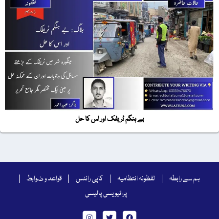
بے ہنگم ٹریفک اور اس کا حل
ہم سے رابطہ
لفظونہ انتظامیہ
کاپی رائٹس
قواعد و ضوابط
پرائیویسی پالیسی