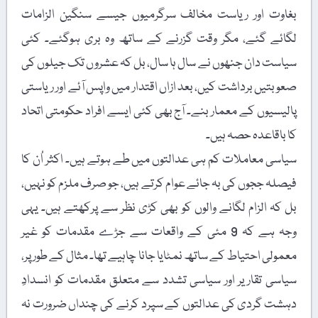
بغاوت اور ریاست مخالف سرگرمیوں جیسے سنگین الزامات
لگائے گئے، مگر وقت گزرنے کے ساتھ وہ بری ہوگئے۔ کئی
سیاست دان جنھوں نے سال ہا سال، بل کہ عشروں تک جیلوں کی
صعوبتیں برداشت کیں، بعد ازاں اقتدار میں واپس آئے اور ریاستی
پالیسیوں کے معمار بنے۔ آج بھی کئی ایسے افراد حکومتی اتحاد
کا باقاعدہ حصہ ہیں۔
سیاسی معاملات کم ہی عدالتوں میں طے ہوتے ہیں۔ اکثر اُن کا
فیصلہ ججوں کی بہ جائے عوام کرتے ہیں، جو صرف ملزم کو نہیں،
بل کہ الزام لگانے والوں کو بھی کڑی نظر سے پرکھتے ہیں۔ یہی
وجہ ہے کہ 9 مئی کے واقعات سے جڑے مقدمات کو غیر
معمولی احتیاط کے ساتھ نمٹایا جانا چاہیے تھا۔ مثال کے طور پر،
سیاسی تقاریر اور سیاسی تشدد سے متعلق مقدمات کو انسدادِ
دہشت گردی کی عدالتوں کے سپرد کرنے کی چنداں ضرورت نہ