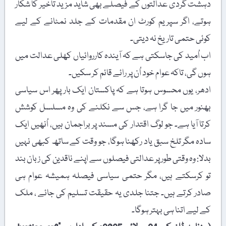
دہشت گردی عدالتوں کے فیصلے بھی شاید مزید تاخیر کا شکار
ہوتے، اگر سپریم کورٹ ان مقدمات کے جلد نمٹانے کے لیے
کوئی حتمی تاریخ نہ دیتی۔
اب اُمید کی جاسکتی ہے کہ آیندہ کارروائیاں کھلی عدالت میں
ہوں گی، تاکہ عوام خود اُن پر رائے قائم کر سکیں۔
ادھر، یوں محسوس ہوتا ہے کہ پاکستان ایک بار پھر اس سیاسی
بھنور میں جا گرا ہے، جس سے نکلنے کی وہ مسلسل کوشش
کرتا آیا ہے۔ جو لوگ اقتدار کی مسند پر براجمان ہیں، اُنھیں ایک
سادہ مگر تلخ سبق یاد رکھنا ہوگا، جو وقت کے ساتھ کبھی نہیں
بدلا: وہ وقتی طور پر عدالتی فیصلوں سے اپنے ناقدین کی زبان بند
تو کرسکتے ہیں، مگر حتمی سیاسی فیصلہ ہمیشہ عوام ہی
صادر کرتے ہیں۔ جتنا جلدی یہ حقیقت تسلیم کی جائے ، ملک
کے لیے اتنا ہی بہتر ہوگا۔