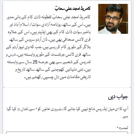
کامریڈ امجد علی سحابؔ
کامریڈ امجد علی سحابؔ لفظونہ ڈاٹ کام کے بانی مدیر
ہیں۔ اس کے ساتھ روزنامہ آزادی سوات/ اسلام آباد اور
باخبر سوات ڈاٹ کام کے بھی ایڈیٹر ہیں۔ اس کے علاوہ
فری لانس صحافی بھی ہیں۔ ڈان اُردو سروس کے ساتھ
بلاگر کے طور پر کام کر رہے ہیں، جب کہ وی نیوز اُردو کے
ساتھ فری لانس جرنلسٹ کے طور پر وابستہ ہیں۔ درس و
تدریس کے شعبے سے بھی عرصہ 25 سال سے وابستہ
ہیں۔ نئی دنیائیں کھوجنے کے ساتھ ساتھ تاریخ و
تاریخی مقامات میں دل چسپی رکھتے ہیں۔
جواب دیں
آپ کا ای میل ایڈریس شائع نہیں کیا جائے گا۔
ضروری خانوں کو
*
سے نشان زد کیا گیا
ہے
تبصرہ
*