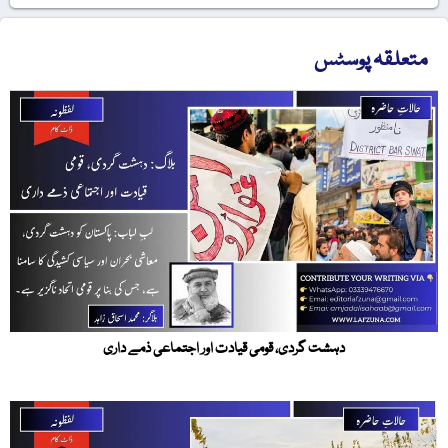
متعلقہ پوسٹس
دہشت گردی، قومی قیادت اور اجتماعی ذمے داری