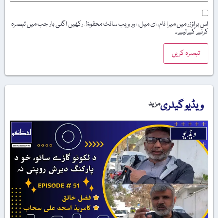
اس براؤزر میں میرا نام، ای میل، اور ویب سائٹ محفوظ رکھیں اگلی بار جب میں تبصرہ
کرنے کےلیے۔
ویڈیو گیلری
مزید