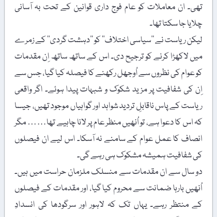
تھی۔ ان معاملات کو عام فوج داری قوانین کے تحت بہ آسانی
چلایا جا سکتا تھا۔
لیکن ریاست نے ’’سیاسی اختلاف‘‘ کو ’’دہشت گردی‘‘ کے زمرے
میں لاکھڑا کرنے کو ترجیح دی۔ اس کے ساتھ ساتھ اِن مقدمات
کو عوام کی نظروں سے اُوجھل رکھنے کا فیصلہ کیا گیا، جس سے
اِن کی شفافیت پر مزید شکوک و شبہات پیدا ہوئے۔ اگر واقعی
ریاست کے پاس ناقابلِ تردید شواہد اور گواہیاں موجود تھیں، جیسا
کہ اس کا دعوا ہے، تو اُنھیں منظر عام پر لانا چاہیے تھا…… مگر
انصاف کا عمل عوام کے سامنے نہ آسکا۔ اس لیے ان فیصلوں
کی شفافیت ہمیشہ مشکوک ہی رہے گی۔
دو سال سے ان مقدمات سے منسلک ملزمان حراست میں ہیں۔
اُنھیں بارہا ضمانت سے محروم کیا گیا، اور مقدمات کے فیصلوں
کے منتظر رہے۔ یہاں تک کہ لاہور اور سرگودھا کی انسدادِ