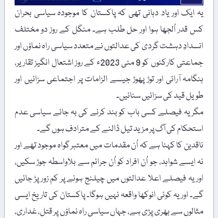
یہ ایک اور یاد دہانی تھی کہ پاکستان کا موجودہ سیاسی بحران
کس قدر اُلجھا ہوا اور حل طلب ہے۔ منگل کے روز دو مختلف
انسدادِ دہشت گردی کی عدالتوں نے متعدد سیاسی راہ نماؤں اور
جماعتی کارکنوں کو 9 مئی 2023ء کے روز اشتعال انگیز تقاریر،
ہنگامہ آرائی اور توڑ پھوڑ جیسے الزامات پر اجتماعی سزائیں اور
طویل قید کی سزائیں سنائیں۔
مگر یہ فیصلے کسی باب کو بند کرنے کی بہ جائے سیاسی عدم
استحکام کی آگ پر مزید تیل ڈالنے کے مترادف ہوں گے۔
ناقدین کا کہنا ہے کہ اُن مقدمات میں معتبر گواہ موجود تھے اور
نہ ایسے شواہد، جو اُن افراد کو اُن جرائم سے بلاواسطہ جوڑ سکیں،
اور یہ فیصلے اعلا عدالتوں میں چیلنج ہونے پر کم زور پڑ جائیں
گے۔ اور یہ کوئی انوکھا واقعہ نہیں ہوگا۔ پاکستان کی تاریخ ایسی
مثالوں سے بھری پڑی ہے، جہاں سیاسی راہ نماؤں پر قتل، غداری،