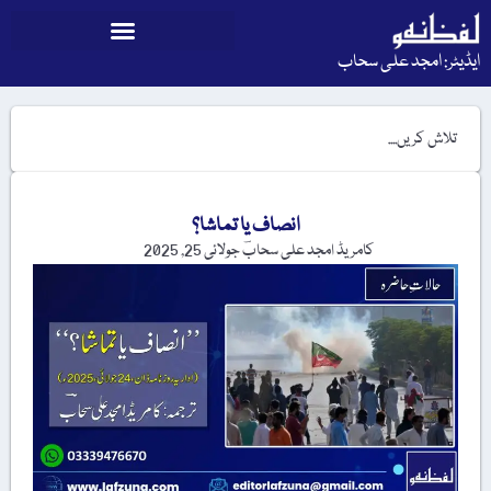
ایڈیٹر: امجد علی سحاب
انصاف یا تماشا؟
کامریڈ امجد علی سحابؔ
جولائی 25, 2025