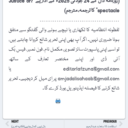
(روزنامہ ڈان کے 24 جولائی 2025ء کے اداریے "?Justice or
spectacle” کا ترجمہ، مترجم)
……………………………………
لفظونہ انتظامیہ کا لکھاری یا نیچے ہونے والی گفتگو سے متفق
ہونا ضروری نہیں۔ اگر آپ بھی اپنی تحریر شائع کروانا چاہتے ہیں،
تو اسے اپنی پاسپورٹ سائز تصویر، مکمل نام، فون نمبر، فیس بُک
آئی ڈی اور اپنے مختصر تعارف کے ساتھ
editorlafzuna@gmail.com یا
amjadalisahaab@gmail.com پر اِی میل کر دیجیے۔ تحریر
شائع کرنے کا فیصلہ ایڈیٹوریل بورڈ کرے گا۔
Print
NEXT
PREVIOUS
استقامت کا استعارہ، عبدالرحیم
بال نہیں، کمال چاہیے (فکاہیہ تحریر)