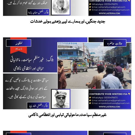
جدید جنگیں، اور ہمارے لیے بڑھتے ہوئے خدشات
غیر منظم سیاحت، ماحولیاتی تباہی اور انتظامی ناکامی