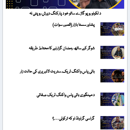
د لکونو روپو گاڑے ساتو خو د پارکنگ دیرش روپئی نہ
پشاور سستا بازار (قمبر، سوات)
شوگر کے ساتھ رمضان گزارنے کا محتاط طریقہ
بائی پاس واکنگ ٹریک، سٹریٹ لائبریری کی حالت زار
د مینگوری بائی پاس واکنگ ٹریک صفائی
گراسی گراونڈ او کہ ترکولی….؟