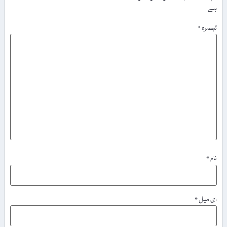
ہے
تبصرہ
*
نام
*
ای میل
*