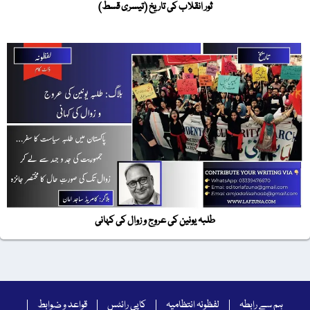
ثور انقلاب کی تاریخ (تیسری قسط)
طلبہ یونین کی عروج و زوال کی کہانی
ہم سے رابطہ
لفظونہ انتظامیہ
کاپی رائٹس
قواعد و ضوابط