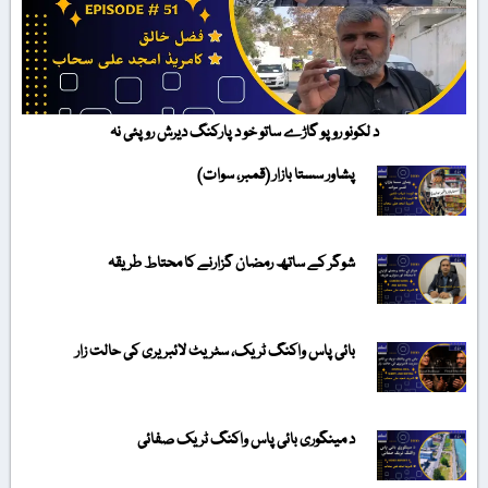
د لکونو روپو گاڑے ساتو خو د پارکنگ دیرش روپئی نہ
پشاور سستا بازار (قمبر، سوات)
شوگر کے ساتھ رمضان گزارنے کا محتاط طریقہ
بائی پاس واکنگ ٹریک، سٹریٹ لائبریری کی حالت زار
د مینگوری بائی پاس واکنگ ٹریک صفائی