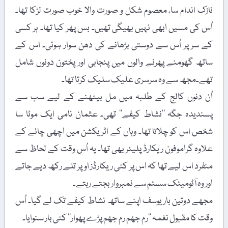
نازک اندام سا، معصوم شکل و صورت والا خوب صورت لڑکا تھا۔
اُس کی مسیں ابھی نہیں بھیگی تھیں۔ بس پھر کیا تھا۔ ہر کسی
کے سر پر اُس سے دوستی بڑھانے کی دھن سوار ہوئی۔ اس کے
ساتھ گھومنے پھرنے والوں میں پنجابی اور پختون دونوں شامل
تھے۔مجھ سے وہ سرسری علیک سلیک کرتا تھا۔
اُن دنوں کالج کے طلبہ میں مل بیٹھنے کے لیے سب سے
پسندیدہ جگہ ’’نشاط کیفے‘‘ تھی۔ عثمان نامی ایک موٹا سا
شخص اس کو چلاتا تھا۔ وہاں کے اٹریکشن میں اچھی چائے کے
علاوہ گراموفون ریکارڈ پلیئر بھی تھا۔ یہ اُس وقت کے لحاظ سے
منفرد اس لیے تھا کہ اس پر کئی ریکارڈز اوپر تلے رکھ دیے جاتے
اور وہ آٹومیٹک سسٹم سے نمبروار بجتے رہتے۔
مجھے دوتین بار یوسف اپنے ساتھ نشاط کیفے تک لے گیا۔ اُس
وقت کا مقبول نغمہ ’’رم جھم رم جھم پڑے پھوار‘‘ کئی بار سنوایا۔