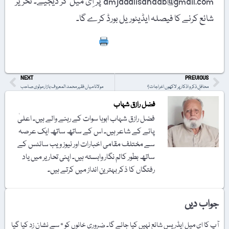
amjadalisahaab@gmail.com پر اِی میل کر دیجیے۔ تحریر
شائع کرنے کا فیصلہ ایڈیٹوریل بورڈ کرے گا۔
Print
NEXT
PREVIOUS
محافلِ ذکر و اذکار پر لاکھوں اخراجات؟
مولانا میاں فقیر محمد المعروف بازار مولوی صاحب
فضل رازق شہاب
فضل رازق شہاب ابوہا سوات کے رہنے والے ہیں۔ اعلیٰ
پائے کے شاعر ہیں۔ اس کے ساتھ ساتھ ایک عرصہ
سے مختلف مقامی اخبارات اور نیوز ویب سائٹس کے
ساتھ بطور کالم نگار وابستہ ہیں۔ اپنی تحاریر میں یاد
رفتگاں کا ذکر بہترین انداز میں کرتے ہیں۔
جواب دیں
آپ کا ای میل ایڈریس شائع نہیں کیا جائے گا۔
ضروری خانوں کو
*
سے نشان زد کیا گیا