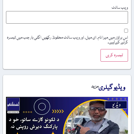
ویب‌ سائٹ
اس براؤزر میں میرا نام، ای میل، اور ویب سائٹ محفوظ رکھیں اگلی بار جب میں تبصرہ
کرنے کےلیے۔
ویڈیو گیلری
مزید