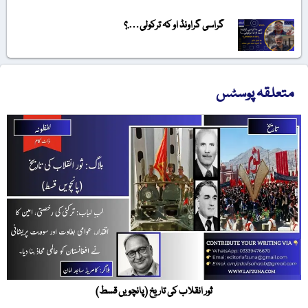
گراسی گراونڈ او کہ ترکولی….؟
متعلقہ پوسٹس
ثور انقلاب کی تاریخ (پانچویں قسط)