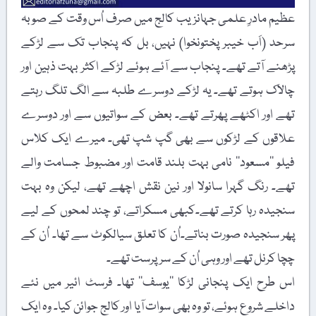
عظیم مادرِ علمی جہانزیب کالج میں صرف اُس وقت کے صوبہ
سرحد (اَب خیبر پختونخوا) نہیں، بل کہ پنجاب تک سے لڑکے
پڑھنے آتے تھے۔ پنجاب سے آئے ہوئے لڑکے اکثر بہت ذہین اور
چالاک ہوتے تھے۔ یہ لڑکے دوسرے طلبہ سے الگ تلگ رہتے
تھے اور اکٹھے پھرتے تھے۔ بعض کے سواتیوں سے اور دوسرے
علاقوں کے لڑکوں سے بھی گپ شپ تھی۔ میرے ایک کلاس
فیلو ’’مسعود‘‘ نامی بہت بلند قامت اور مضبوط جسامت والے
تھے۔ رنگ گہرا سانولا اور نین نقش اچھے تھے، لیکن وہ بہت
سنجیدہ رہا کرتے تھے۔کبھی مسکراتے، تو چند لمحوں کے لیے
پھر سنجیدہ صورت بناتے۔اُن کا تعلق سیالکوٹ سے تھا۔ اُن کے
چچا کرنل تھے اور وہی اُن کے سرپرست تھے۔
اس طرح ایک پنجانی لڑکا ’’یوسف‘‘ تھا۔ فرسٹ ائیر میں نئے
داخلے شروع ہوئے، تو وہ بھی سوات آیا اور کالج جوائن کیا۔ وہ ایک