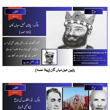
پاپین خیل میاں گان (پہلا حصہ)