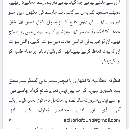
اُس سے ملنے تھانے چلاگیا۔ تھانے دار ہمارے محلے دار تھے۔
مجھے مسعود کے پاس لے گئے۔ بے چارے کی آنکھوں میں آنسو
تیر رہے تھے۔ اُن دنوں کالج کے پرنسپل کرنل فیض اللہ خان
خٹک کا ایکسیڈنٹ ہوا تھا۔ وہ پشاور کے ہسپتال میں زیرِ علاج
تھے۔ اُن کو خبر ہوئی، تو اُسی حالت میں سوات آگئے۔ والئی سوات
اُن کا بہت لحاظ کرتے تھے۔اُنھی کی یقین دہانی پر تمام طلبہ کو
رہا کردیا گیا۔
……………………………………
لفظونہ انتظامیہ کا لکھاری یا نیچے ہونے والی گفتگو سے متفق
ہونا ضروری نہیں۔ اگر آپ بھی اپنی تحریر شائع کروانا چاہتے ہیں،
تو اسے اپنی پاسپورٹ سائز تصویر، مکمل نام، فون نمبر، فیس بُک
آئی ڈی اور اپنے مختصر تعارف کے ساتھ
editorlafzuna@gmail.com یا