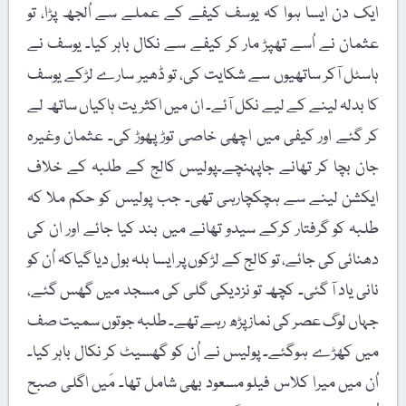
ایک دن ایسا ہوا کہ یوسف کیفے کے عملے سے اُلجھ پڑا، تو
عثمان نے اُسے تھپڑ مار کر کیفے سے نکال باہر کیا۔ یوسف نے
ہاسٹل آکر ساتھیوں سے شکایت کی، تو ڈھیر سارے لڑکے یوسف
کا بدلہ لینے کے لیے نکل آئے۔ ان میں اکثریت ہاکیاں ساتھ لے
کر گئے اور کیفی میں اچھی خاصی توڑ پھوڑ کی۔ عثمان وغیرہ
جان بچا کر تھانے جاپہنچے۔پولیس کالج کے طلبہ کے خلاف
ایکشن لینے سے ہچکچارہی تھی۔ جب پولیس کو حکم ملا کہ
طلبہ کو گرفتار کرکے سیدو تھانے میں بند کیا جائے اور ان کی
دھنائی کی جائے، تو کالج کے لڑکوں پر ایسا ہلہ بول دیا گیاکہ اُن کو
نانی یاد آ گئی۔ کچھ تو نزدیکی گلی کی مسجد میں گھس گئے،
جہاں لوگ عصر کی نماز پڑھ رہے تھے۔ طلبہ جوتوں سمیت صف
میں کھڑے ہوگئے۔ پولیس نے اُن کو گھسیٹ کر نکال باہر کیا۔
اُن میں میرا کلاس فیلو مسعود بھی شامل تھا۔ مَیں اگلی صبح