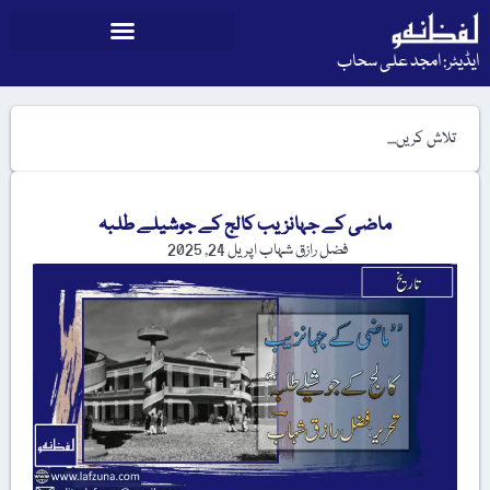
ایڈیٹر: امجد علی سحاب
ماضی کے جہانزیب کالج کے جوشیلے طلبہ
فضل رازق شہاب
اپریل 24, 2025