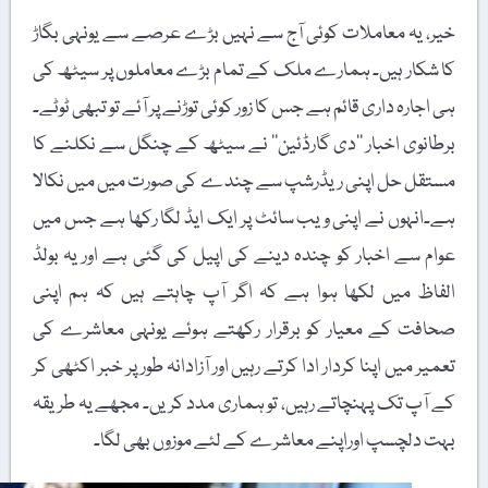
خیر، یہ معاملات کوئی آج سے نہیں بڑے عرصے سے یونہی بگاڑ
کا شکار ہیں۔ ہمارے ملک کے تمام بڑے معاملوں پر سیٹھ کی
ہی اجارہ داری قائم ہے جس کا زور کوئی توڑنے پر آئے تو تبھی ٹوٹے۔
برطانوی اخبار ’’دی گارڈئین‘‘ نے سیٹھ کے چنگل سے نکلنے کا
مستقل حل اپنی ریڈرشپ سے چندے کی صورت میں میں نکالا
ہے۔انہوں نے اپنی ویب سائٹ پر ایک ایڈ لگا رکھا ہے جس میں
عوام سے اخبار کو چندہ دینے کی اپیل کی گئی ہے اور یہ بولڈ
الفاظ میں لکھا ہوا ہے کہ اگر آپ چاہتے ہیں کہ ہم اپنی
صحافت کے معیار کو برقرار رکھتے ہوئے یونہی معاشرے کی
تعمیر میں اپنا کردار ادا کرتے رہیں اور آزادانہ طور پر خبر اکٹھی کر
کے آپ تک پہنچاتے رہیں، تو ہماری مدد کریں۔ مجھے یہ طریقہ
بہت دلچسپ اوراپنے معاشرے کے لئے موزوں بھی لگا۔