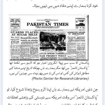
خود کرنا ہمارے اپنے مفاد میں ہی نہیں ہوتا۔
پاکستان کا سب سے پہلا انگریزی اخبار جو کہ لاہور سے نکلتا تھا
’’پاکستان ٹائمز‘‘ ہی تھا، مگر ہمارے ہاں چونکہ تاریخ اپنے منشا کے
مطابق ڈیزائن کی گئی، تو اس کی زد میں پھر بہت سی چیزیں آئی ہیں۔
(Photo: Center for Research Libraries)
جن دنوں امریکہ نے ہمارے ہاں اپنا اثر و رسوخ بڑھانا شروع کیا، تو
’’پاکستان ٹائمز‘‘ اس وقت امریکہ سے دوستی کے بڑھتے تعلقات