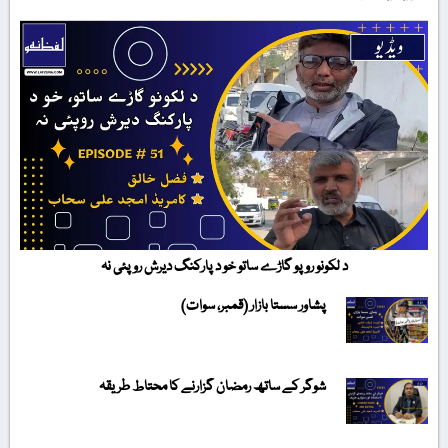
د لکونو روپو گاڑے ساتو خو د پارکنگ دیرش روپئی نہ
پشاور سستا بازار (قمبر، سوات)
شوگر کے ساتھ رمضان گزارنے کا محتاط طریقہ