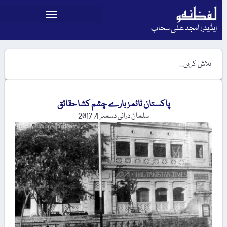
ایڈیٹر: امجد علی سحاب
پاکستان ٹائمز بارے چشم کشا حقائق
سلمان درانی
دسمبر 4, 2017