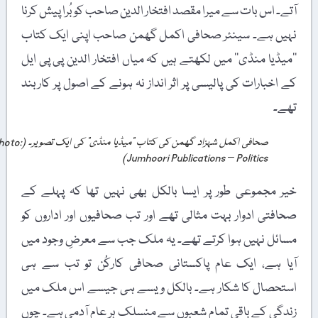
آتے۔ اس بات سے میرا مقصد افتخار الدین صاحب کو بُرا پیش کرنا
نہیں ہے۔ سینئر صحافی اکمل گھمن صاحب اپنی ایک کتاب
’’میڈیا منڈی‘‘ میں لکھتے ہیں کہ میاں افتخار الدین پی پی ایل
کے اخبارات کی پالیسی پر اثر انداز نہ ہونے کے اصول پر کاربند
تھے۔
صحافی اکمل شہزاد گھمن کی کتاب "میڈیا منڈی” کی ایک تصویر۔ (Photo:
Jumhoori Publications – Politics)
خیر مجموعی طور پر ایسا بالکل بھی نہیں تھا کہ پہلے کے
صحافتی ادوار بہت مثالی تھے اور تب صحافیوں اور اداروں کو
مسائل نہیں ہوا کرتے تھے۔ یہ ملک جب سے معرضِ وجود میں
آیا ہے، ایک عام پاکستانی صحافی کارکُن تو تب سے ہی
استحصال کا شکار ہے۔ بالکل ویسے ہی جیسے اس ملک میں
زندگی کے باقی تمام شعبوں سے منسلک ہر عام آدمی ہے۔ چوں