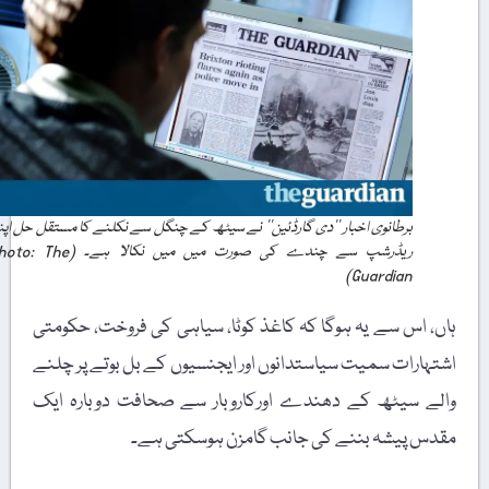
برطانوی اخبار ’’دی گارڈئین‘‘ نے سیٹھ کے چنگل سے نکلنے کا مستقل حل اپنی
ریڈرشپ سے چندے کی صورت میں میں نکالا ہے۔ (Photo: The
Guardian)
ہاں، اس سے یہ ہوگا کہ کاغذ کوٹا، سیاہی کی فروخت، حکومتی
اشتہارات سمیت سیاستدانوں اور ایجنسیوں کے بل بوتے پر چلنے
والے سیٹھ کے دھندے اورکاروبار سے صحافت دوبارہ ایک
مقدس پیشہ بننے کی جانب گامزن ہوسکتی ہے۔