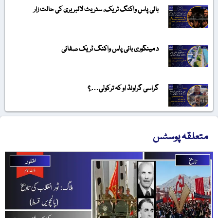
بائی پاس واکنگ ٹریک، سٹریٹ لائبریری کی حالت زار
د مینگوری بائی پاس واکنگ ٹریک صفائی
گراسی گراونڈ او کہ ترکولی….؟
متعلقہ پوسٹس