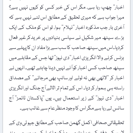
اخبار‘‘ چھپ رہا ہے، مگر اس کی خبر کسی کو کیوں نہیں ہے؟
میرا جواب ہے کہ میری تحقیق کے مطابق اس لئے نہیں ہے کہ
آخری بار جب مذکورہ اخبار ’’نیلام‘‘ ہوا، تو اس کو ملک کے ایک
بڑے سیٹھ میر شکیل نے سیاسی بنیادوں پر خریدکر غیر فعال
کردیا۔اس میں سیٹھ صاحب کا سب سے بڑا مفاد ان کا پہلے سے
بزنس کرنے والا انگریزی اخبار ’’دی نیوز‘‘ تھا جس کے مقابلے میں
سیٹھ صاحب کسی اخبار کو آنے نہیں دینا چاہتے تھے۔ انہوں نے
اخبار کر ’’لاٹھی بھی نہ ٹوٹے اور سانپ بھی مرجائے‘‘ کے مصداق
راستہ ہی ہموار کر دیا۔ اس کے تمام تر اثاثے آج جنگ اور انگریزی
اخبار ’’دی نیوز‘‘ کے زیر استعمال ہیں۔ یوں ’’پاکستان ٹائمز‘‘ آج
سانس لے رہا ہے مگر اس کا وجود منظر عام سے غائب ہے۔
تحقیقاتی صحافی اکمل گھمن صاحب کے مطابق جیو ٹی وی کے