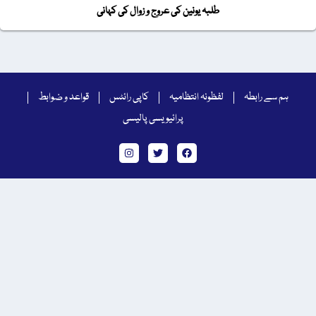
طلبہ یونین کی عروج و زوال کی کہانی
ہم سے رابطہ
لفظونہ انتظامیہ
کاپی رائٹس
قواعد و ضوابط
پرائیویسی پالیسی