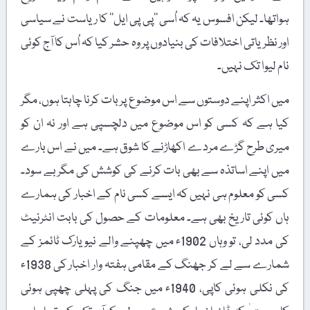
ہواتھا۔ لیکن افسوس یہ کہ اُسی ’’پی پی ایل‘‘ کا ریاست نے سیاسی
اور نظریاتی اختلافات کی بنیادوں پر وہ حشر کیا کہ اُس کا آج کوئی
نام لیوا تک نہیں۔
میں اکثر اپنے دوستوں سے اس موضوع پر بات کرنا چاہتا ہوں، مگر
کیا ہے کہ کسی کو اس موضوع میں دلچسپی ہے اور نہ ان کو
میری طرح گڑے مردے اکھاڑنے کا شوق ہے۔ میں نے اس بارے
میں اپنے اساتذہ سے بھی بات کرنے کی کوشش کی مگر بے سود۔
کسی کو معلوم ہی نہیں کہ ایسے کسی نام کے اخبار کی ہمارے
ہاں کوئی تاریخ بھی ہے۔ معلومات کے حصول کی بابت انٹرنیٹ
کی مدد لی، تو وہاں 1902ء میں چھپنے والے نیویارک ٹائمز کے
شمارے سے لے کر جھنگ کے مقامی ہفتہ وار اخبار کی 1938ء
کی نکلی ہوئی کاپی، 1940ء میں جنگ کی پہلی چھپی ہوئی