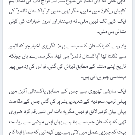
کاپی حتیٰ کہ ڈان اخبار کی شروع سے لے کر آج تک کی تمام اہم
کاپیاں ریکارڈ میں ملیں، مگر نہیں ملیں تو ’’پاکستان ٹائمز‘‘ کی
ایک کاپی تک نہیں ملی۔ نہ زمیندار اور امروز اخبارات کی کوئی
نشانی ہی ملی۔
یاد رہے کہ پاکستان کا سب سے پہلا انگریزی اخبار جو کہ لاہور
سے نکلتا تھا ’’پاکستان ٹائمز‘‘ ہی تھا، مگر ہمارے ہاں چونکہ
تاریخ اپنے منشا کے مطابق ڈیزائن کی گئی، تو اس کی زد میں پھر
بہت سی چیزیں آئی ہیں۔
ایک سازشی تھیوری ہے جس کے مطابق پاکستانی آئین میں
پہلی ترمیم سعودیہ کے شدید پریشر پر کی گئی جس کے مقاصد
یہاں بیان کرنے لائق تو نہیں مگر یہ بات اس لئے رقم کرنا ضروری
تھی کہ پاکستان جب سے بنا ہے، یہاں اپنی مرضی سے ریاست
بہت کم چیزیں عمل میں لاتی ہے۔ یوں کہہ لیں کہ ہمارا اپنا کام