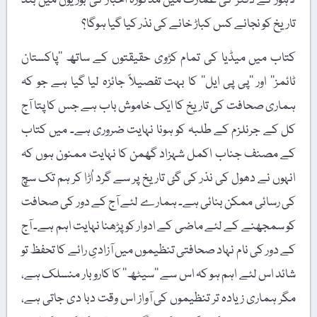
لاہور کے دفتر کی عمارت میں مذکورہ اخبار کی بوریوں میں بند
تاریخ کو نجانے کس کباڑ خانے کی نذر کیا گیا ہوگا؟
کتاب میں میڈیا کی تمام کڑوی حقیقتوں کے ساتھ ’’پاکستان
ٹائمز‘‘ اور ’’پی پی ایل‘‘ کا بہت تفصیلاً جائزہ لیا گیا ہے جو کہ
ہماری صحافت کی تاریخ کا ایک خاموش باب ہے جس کا پتا آج
کل کے جرنلزم کے طلبہ کو ہونا نہایت ضروری ہے۔ میں کتاب
کے مصنف جناب اکمل شہزاد گھمن کا نہایت ممنون ہوں کہ
انہوں نے دھول کی نذر کی گئ تاریخ پر سے گرد اُڑا کر ہم تک سچ
کی رسائی ممکن بنائی ہے۔ ہمارے لئے آج کے دور کی صحافت
کو سمجھنے کے لئے ماضی کے ادوار کو پڑھنا نہایت اہم ہے۔ آج
کے دور کی نام نہاد صحافتی تنظیموں میں آزادیِ رائے کا تحفظ تو
شائد اس لئے اہم ہو کہ اس سے ’’سیٹھ‘‘ کا کاروبار منسلک ہے،
مگر ہماری زیادہ تر تنظیموں کی آواز اس وقت دبا دی جاتی ہے،