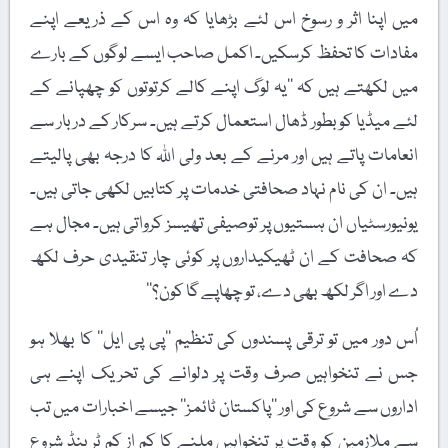
میں اپنا اثر و رسوخ اس لئے بڑھایا کہ وہ اس کے ذریعے اپنے
مفادات کا تحفظ کرسکیں۔ اکمل صاحب ایسے لوگوں کے بارے
میں لکھتے ہیں کہ ’’یہ لوگ اپنے کالے کرتوتوں کو چھپانے کے
لئے میڈیا کو بطور ڈھال استعمال کرتے ہیں۔ سرکار کے دربار سے
انعامات پاتے ہیں اور مرنے کے بعد ولی اللہ کا درجہ بھی پالیتے
ہیں۔ ان کی نام نہاد صحافتی خدمات پر کتابیں لکھی جاتی ہیں۔
یونیورسٹیاں ان ہستیوں پر توصیفی تھیسز کرواتی ہیں۔ مجال ہے
کہ صحافت کے ان ٹھیکیداروں پر کوئی چار تنقیدی حرف لکھ
دے اور اگر لکھ بھی دے، تو چھاپے گا کون؟‘‘
اُس دور میں تو ترقی پسندوں کی تنظیم ’’پی پی ایل‘‘ کا بھلا ہو
جس نے تنخواہیں صرف وقت پر دلوانے کی تحریک اپنے ہی
اداروں سے شروع کی اور ’’پاکستان ٹائمز‘‘ جیسے اخبارات میں تب
سے ملازمین کو وقت پر تنخواہیں ملنے کا کم از کم ٹرینڈ شروع