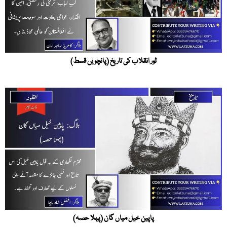
ثور انقلاب کی تاریخ (پانچویں قسط)
پاپین خیل میاں گان (پہلا حصہ)