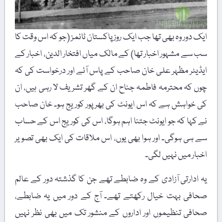
ایک دور وہ بھی تھا جب ایک روز پاکستان ٹائمز (جو کہ اس وقت کا
سب سے مشہور اخبار تھا) کے مالک میاں افتخار الدین، اخبار کے
ایڈیٹر مظہر علی خان صاحب کے پاس آئے اور درخواست کی کہ
چوں کہ محترمہ فاطمہ جناح ان کے گھر تشریف لا رہی ہیں، ان
کی خواہش ہے کہ اس ایونٹ کی بھرپور کوریج ہو۔ خان صاحب
نے کہا کہ جو ایونٹ جتنا اہم ہوگا، اس کی کوریج اس کے حساب
سے ہی ہوگی۔ اور ہوا بھی یوں، اس ملاقات کی ایک بھی تصویر
اخبار میں نہیں لگی۔
یہ ادارتی آزادی کے وہ ضابطے تھے جن کا گذشتہ دور کے عالم
صحافی بہت خیال رکھتے تھے۔ آج کے دور میں یہ ضابطے،
صحافی تنظیموں اور اداروں کے منشور تک میں بھی نظر نہیں