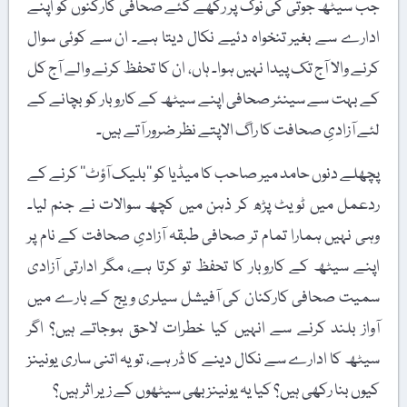
جب سیٹھ جوتی کی نوک پر رکھے گئے صحافی کارکنوں کو اپنے
ادارے سے بغیر تنخواہ دئیے نکال دیتا ہے۔ ان سے کوئی سوال
کرنے والا آج تک پیدا نہیں ہوا۔ ہاں، ان کا تحفظ کرنے والے آج کل
کے بہت سے سینئر صحافی اپنے سیٹھ کے کاروبار کو بچانے کے
لئے آزادیِ صحافت کا راگ الاپتے نظر ضرور آتے ہیں۔
پچھلے دنوں حامد میر صاحب کا میڈیا کو ’’بلیک آؤٹ‘‘ کرنے کے
ردعمل میں ٹویٹ پڑھ کر ذہن میں کچھ سوالات نے جنم لیا۔
وہی نہیں ہمارا تمام تر صحافی طبقہ آزادیِ صحافت کے نام پر
اپنے سیٹھ کے کاروبار کا تحفظ تو کرتا ہے، مگر ادارتی آزادی
سمیت صحافی کارکنان کی آفیشل سیلری ویج کے بارے میں
آواز بلند کرنے سے انہیں کیا خطرات لاحق ہوجاتے ہیں؟ اگر
سیٹھ کا ادارے سے نکال دینے کا ڈر ہے، تو یہ اتنی ساری یونینز
کیوں بنا رکھی ہیں؟ کیا یہ یونینز بھی سیٹھوں کے زیر اثر ہیں؟