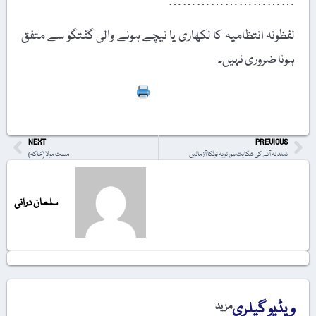
………………………
لفظونہ انتظامیہ کا لکھاری یا نیچے ہونے والی گفتگو سے متفق
ہونا ضروری نہیں۔
Print
NEXT
PREVIOUS
نیند نہ آنے کی شکایت ہو، تو یہ ٹوٹکا آزمائیں
مست مولا (خاکہ)
سلمان درانی
ویڈیو گیلری
مزید