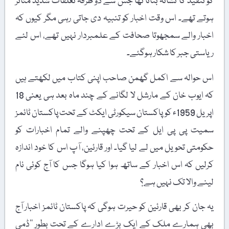
کو تنقید کا نشانہ بناتا تھا جس سے دو طرفہ تعلقات شدید متاثر
ہوتے تھے۔ اس وقت اخبار کو تنبیہ دی جاتی رہی مگر کیوں کہ
اخبار والے سمجھوتا صحافت کے علمبردار نہیں تھے، اس لئے
ریاستی جبر کا شکار ہوگئے۔
اس حوالہ سے اکمل گھمن صاحب اپنی کتاب میں لکھتے ہیں
کہ ایوب خان کے مارشل لا لگانے کے چند ماہ بعد ہی یعنی 18
اپریل 1959ء کو پاکستان سیکورٹی ایکٹ کے تحت پاکستان ٹائمز
سمیت پی پی ایل کے تحت چھپنے والے تمام اخبارات کو
حکومتی تحویل میں لے لیا گیا۔ اور قارئین، آپ اس کا خود اندازہ
کرلیں کہ اس اخبار کے ساتھ ہوا کیا ہوگا جس کا آج کوئی نام
لینے والا تک نہیں ہے؟
یہ جان کر بھی قارئین کو حیرت ہوگی کہ پاکستان ٹائمز اخبار آج
بھی ہمارے ملک کے ایک بڑے ادارے کے تحت بطورِ ’’ڈمی