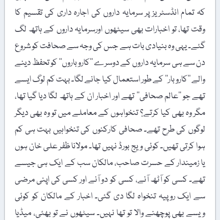
کہ تمام انڈسٹریز پر سرمایہ داروں کی اجارہ داری کی تقسیم کا
وقت تھا، تو اخبارات بھی سیٹھوں اورسرمایہ داروں کے ہاتھ لگ
گئے۔ یہی وہ بنیادی بات ہے جس کی وجہ سے صحافت کو شروع
دن سے ہی سرمایہ داروں کے دوسرے ’’کاروباروں‘‘ کو تحفظ دینے
والے ’’کاروبار‘‘ کے طور استعمال کیا جانے لگا۔ بہت کم لوگ ایسے
تھے جو ’’عالم صحافی‘‘ تھے اور اخبار ان کے ہاتھ لگا دیا گیا تھا،
مگر وہ بھی کیا کرتے؟ تنخواہوں کے معاملے میں تو وہ بھی دیگر
لوگوں کی طرح تھے۔ صحافی کارکنوں کی تنخواہیں بہت ہی کم
ہوا کرتی تھیں۔ کوئی ویج بورڈ نہیں تھا۔ مولانا ظفر علی خان ہوں
یا زمیندار کے حسرت صاحب، مالکان سب کے ایک ہی جیسے
تھے۔ کسی کو آٹھ آنے، کسی کو دو آنے اور کسی کی اپنی مرضی
سے ایک روپیہ تنخواہ لگا دی گئی۔ اخبار کے مالکان کو کوئی
ویسے بھی پوچھنے والا تو تھا نہیں۔ سیٹھوں نے تو بھئی، میڈیا