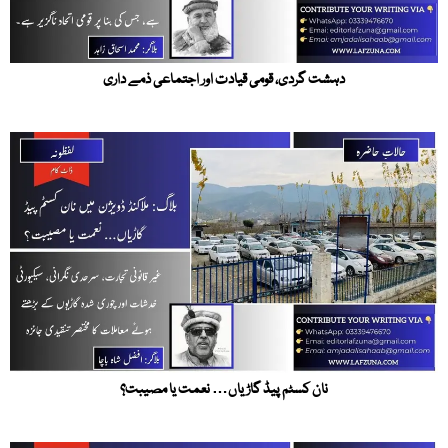
دہشت گردی، قومی قیادت اور اجتماعی ذمے داری
نان کسٹم پیڈ گاڑیاں… نعمت یا مصیبت؟