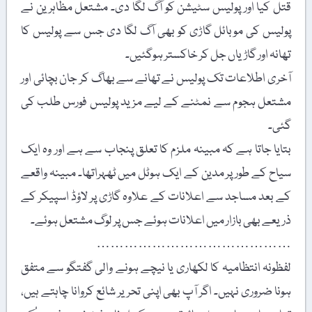
قتل کیا اور پولیس سٹیشن کو آگ لگا دی۔ مشتعل مظاہرین نے
پولیس کی موبائل گاڑی کو بھی آگ لگا دی جس سے پولیس کا
تھانہ اور گاڑیاں جل کر خاکستر ہوگئیں۔
آخری اطلاعات تک پولیس نے تھانے سے بھاگ کر جان بچائی اور
مشتعل ہجوم سے نمٹنے کے لیے مزید پولیس فورس طلب کی
گئی۔
بتایا جاتا ہے کہ مبینہ ملزم کا تعلق پنجاب سے ہے اور وہ ایک
سیاح کے طورپر مدین کے ایک ہوٹل میں ٹھہراتھا۔ مبینہ واقعے
کے بعد مساجد سے اعلانات کے علاوہ گاڑی پر لاؤڈ اسپیکر کے
ذریعے بھی بازار میں اعلانات ہوئے جس پر لوگ مشتعل ہوئے۔
……………………………………
لفظونہ انتظامیہ کا لکھاری یا نیچے ہونے والی گفتگو سے متفق
ہونا ضروری نہیں۔ اگر آپ بھی اپنی تحریر شائع کروانا چاہتے ہیں،