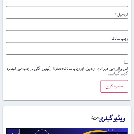
ای میل
*
ویب‌ سائٹ
اس براؤزر میں میرا نام، ای میل، اور ویب سائٹ محفوظ رکھیں اگلی بار جب میں تبصرہ
کرنے کےلیے۔
ویڈیو گیلری
مزید