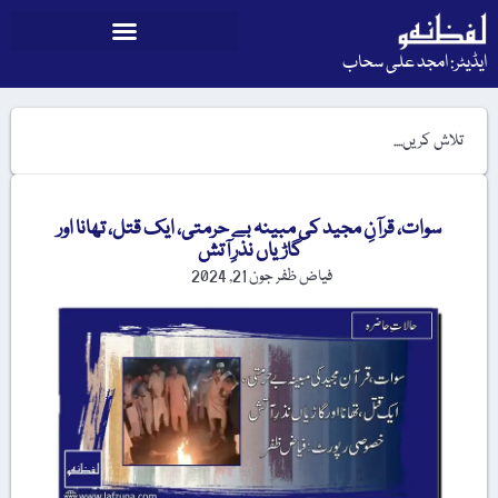
ایڈیٹر: امجد علی سحاب
سوات، قرآنِ مجید کی مبینہ بے حرمتی، ایک قتل، تھانا اور
گاڑیاں نذرِ آتش
فیاض ظفر
جون 21, 2024