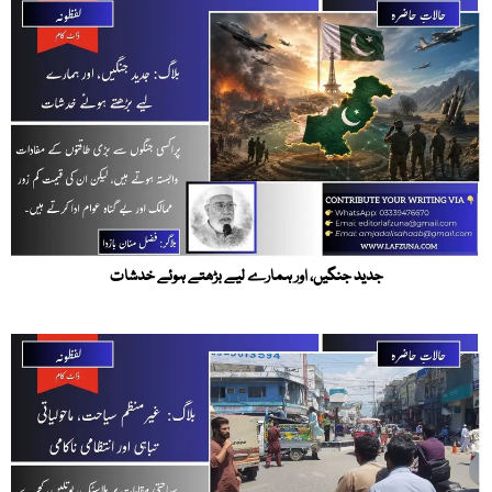
جدید جنگیں، اور ہمارے لیے بڑھتے ہوئے خدشات