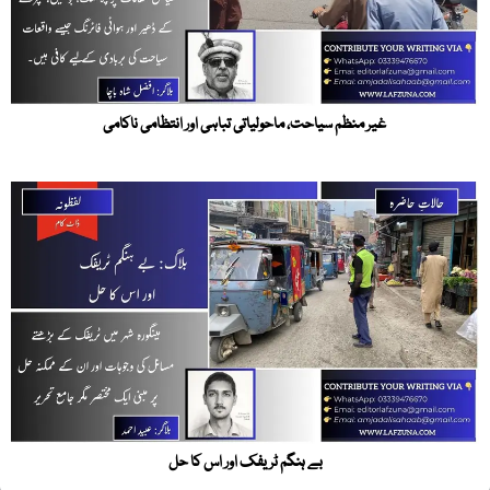
غیر منظم سیاحت، ماحولیاتی تباہی اور انتظامی ناکامی
بے ہنگم ٹریفک اور اس کا حل