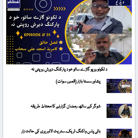
د لکونو روپو گاڑے ساتو خو د پارکنگ دیرش روپئی نہ
پشاور سستا بازار (قمبر، سوات)
شوگر کے ساتھ رمضان گزارنے کا محتاط طریقہ
بائی پاس واکنگ ٹریک، سٹریٹ لائبریری کی حالت زار