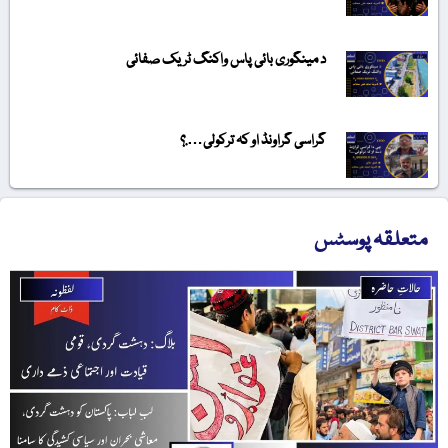
د مینگوری بائی پاس واکنگ ٹریک صفائی
گراسی گراونڈ او کہ ترکولی….؟
متعلقہ پوسٹس