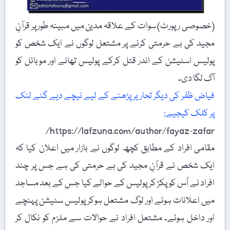
(خصوصی رپورٹ) سوات کے علاقہ مدین میں مبینہ طور پر قرآنِ
مجید کی بے حرمتی کرنے پر مشتعل لوگوں نے ایک شخص کو
پولیس اسٹیشن کے اندر قتل کرکے پولیس تھانے اور موبائل کو
آگ لگا دی۔
فیاض ظفر کی دیگر تحاریر پڑھنے کے لیے نیچے دیے گئے لنک
پر کلک کیجیے:
https://lafzuna.com/author/fayaz-zafar/
مقامی افراد کے مطابق کچھ لوگوں نے بازار میں اعلان کیا کہ
ایک شخص نے قرآنِ مجید کی بے حرمتی کی ہے جس پر چند
افراد نے اُس کو پکڑ کر پولیس کے حوالے کیا جس کے بعد مساجد
میں اعلانات ہوئے اور لوگ مشتعل ہوکر پولیس سٹیشن پہنچے
اور داخل ہوئے۔ مشتعل افراد نے حوالات سے ملزم کو نکال کر