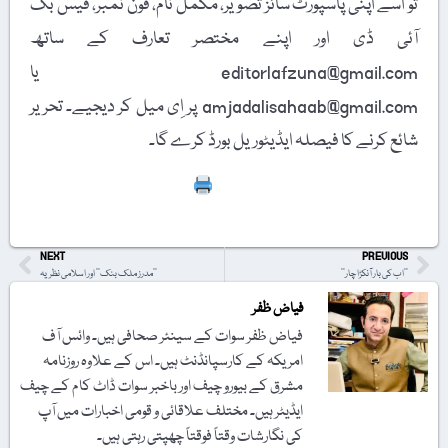
تو اسے اپنی پاسپورٹ سائز تصویر، مکمل نام، فون نمبر، فیس بُک
آئی ڈی اور اپنے مختصر تعارف کے ساتھ
editorlafzuna@gmail.com یا
amjadalisahaab@gmail.com پر اِی میل کر دیجیے۔ تحریر
شائع کرنے کا فیصلہ ایڈیٹوریل بورڈ کرے گا۔
Print
NEXT
PREVIOUS
’’اب کی بار آنکڑا چار‘‘
’’مدرز ملک بنک‘‘ اور اسلامی نظریہ
فیاض ظفر
فیاض ظفر سوات کے سینئر صحافی ہیں۔ وائس آف
امریکہ کے کارسپانڈنٹ ہیں۔ اس کے علاوہ روزنامہ
مشرق کے بیورو چیف اور باخبر سوات ڈاٹ کام کے چیف
ایڈیٹر ہیں۔ مختلف علاقائی و قومی اخبارات میں آپ
کی نگارشات وقتاً فوقتاً چھپتی رہتی ہیں۔