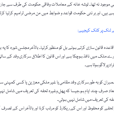
ہی موجود نہ تھا۔ توشہ خانہ کے معاملات وفاقی حکومت کی طرف سے جار
ے ہیں، اور ہر نئی حکومت قواعد و ضوابط میں من مرضی ترامیم کرلیا کرت
ے لنک پر کلک کیجیے:
اعدہ قانون سازی کرتے ہوئے بل کو منظور کرلیا۔ بالآخر مجلسِ شورہ کا یہ ب
بن کر پورے ملک میں نافذ ہوچکا ہے اور اس قانون کا اطلاق سرکاری وفد کے سات
 پر لاگو ہوتا ہے۔
 ممبران کو بہ طور سرکاری وفد مقامی یا غیر ملکی معززین یا کسی کمپنی س
یعاد صرف چند ایام ہو،جیسا کہ پھل وغیرہ تحفہ کی تعریف میں شامل نہی
حفے کو محفوظ اور اس کے ریکارڈ کو مرتب کرنا اور بالآخر اس کے تصرف ک