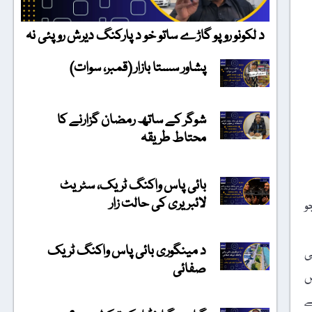
د لکونو روپو گاڑے ساتو خو د پارکنگ دیرش روپئی نہ
پشاور سستا بازار (قمبر، سوات)
شوگر کے ساتھ رمضان گزارنے کا
محتاط طریقہ
بائی پاس واکنگ ٹریک، سٹریٹ
لائبریری کی حالت زار
و
د مینگوری بائی پاس واکنگ ٹریک
ی
صفائی
س
ے