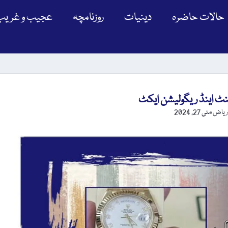
حالات حاضرہ
دینیات
روزنامچہ
عجیب و غریب
نٹ اینڈ ریگولیشن ایکٹ
ریاض
مئی 27, 2024