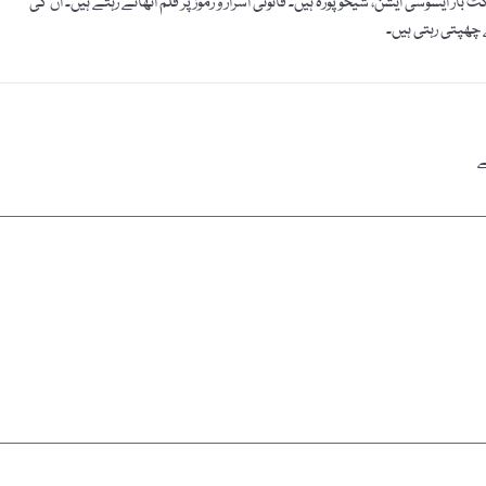
ایسوسی ایشن، شیخوپورہ ہیں۔ قانونی اسرار و رموز پر قلم اٹھاتے رہتے ہیں۔ ان کی
چھپتی رہتی ہیں۔
ے