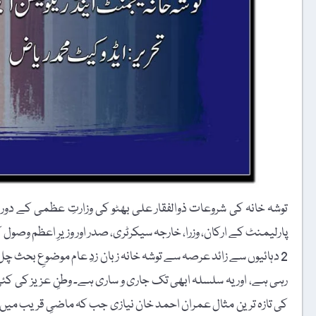
توشہ خانہ کی شروعات ذوالفقار علی بھٹو کی وزارتِ عظمی کے دوران
پارلیمنٹ کے ارکان، وزرا، خارجہ سیکرٹری، صدر اور وزیرِ اعظم وصول 
2 دہائیوں سے زائد عرصہ سے توشہ خانہ زبان زدِ عام موضوعِ بحث چل
رہی ہے، اور یہ سلسلہ ابھی تک جاری و ساری ہے۔ وطنِ عزیز کی 
کی تازہ ترین مثال عمران احمد خان نیازی جب کہ ماضیِ قریب میں م