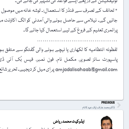
نوٹیفکیشن کے ذریعے ایسے قواعد کی تشہیر کی جائے گی۔
٭ تحائف کے تصرف سے فنڈز کا استعمال:۔ توشہ خانہ میں موصول 
جائیں گے۔ نیلامی سے حاصل ہونے والی آمدنی کو الگ اکاؤنٹ می
پرائمری تعلیم کے فروغ کے لیے استعمال کیا جائے گا۔
……………………………………
لفظونہ انتظامیہ کا لکھاری یا نیچے ہونے والی گفتگو سے متفق ہونا
amjadalisahaab@gmail.com پر اِی میل کر دیجیے۔ تحریر شائع کرنے کا فیصلہ ایڈیٹوریل بورڈ کرے گا۔
t
PREVIOUS
ڈاکٹر محمد عارف، ایک عہد کا نام
ایڈوکیٹ محمد ریاض