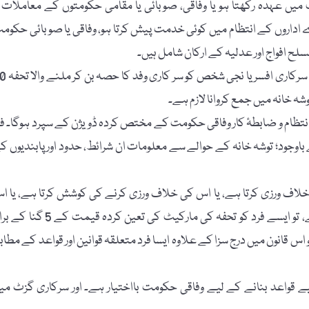
 عہدہ رکھتا ہو یا وفاقی، صوبائی یا مقامی حکومتوں کے معاملات ی
ے اداروں کے انتظام میں کوئی خدمت پیش کرتا ہو، وفاقی یا صوبائی حکوم
مسلح افواج اور عدلیہ کے ارکان شامل ہیں۔
٭ تحفہ کی قبولیت اور توشہ خانہ میں جمع کرنا:۔ پبلک آفس ہولڈر
شہ خانہ میں جمع کروانا لازم ہے۔
 کا انتظام و ضابطۂ کار وفاقی حکومت کے مختص کردہ ڈویژن کے سپرد ہوگا۔ ف
وجود؛ توشہ خانہ کے حوالے سے معلومات ان شرائط، حدود اور پابندیوں ک
 خلاف ورزی کرتا ہے، یا اس کی خلاف ورزی کرنے کی کوشش کرتا ہے، یا ا
قانون کے تحت بنائے گئے کسی بھی قواعد کی خلاف ورزی کرتا ہے، تو ایسے فرد کو تحفہ کی مارکیٹ کی تعین کردہ قیمت 
 اس قانون میں درج سزا کے علاوہ ایسا فرد متعلقہ قوانین اور قواعد کے مطاب
لیے قواعد بنانے کے لیے وفاقی حکومت بااختیار ہے۔ اور سرکاری گزٹ می