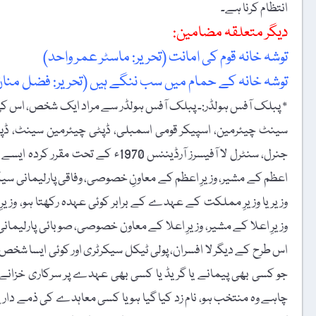
انتظام کرنا ہے۔
دیگر متعلقہ مضامین:
توشہ خانہ قوم کی امانت (تحریر: ماسٹر عمر واحد)
توشہ خانہ کے حمام میں سب ننگے ہیں (تحریر: فضل منان 
٭ پبلک آفس ہولڈر:۔ پبلک آفس ہولڈر سے مراد ایک شخص، اس کی 
سینٹ چیئرمین، اسپیکر قومی اسمبلی، ڈپٹی چیئرمین سینٹ، ڈپٹی 
جنرل، سنٹرل لا آفیسرز آرڈیننس 1970
اعظم کے مشیر، وزیرِ اعظم کے معاونِ خصوصی، وفاقی پارلیمانی سیکرٹ
وزیر یا وزیرِ مملکت کے عہدے کے برابر کوئی عہدہ رکھتا ہو، وزیر
وزیرِ اعلا کے مشیر، وزیرِ اعلا کے معاون خصوصی، صوبائی پارلیمان
اس طرح کے دیگر لا افسران، پولی ٹیکل سیکرٹری اور کوئی ایسا شخ
جو کسی بھی پیمانے یا گریڈ یا کسی بھی عہدے پر سرکاری خزانے
چاہے وہ منتخب ہو، نام زد کیا گیا ہو یا کسی معاہدے کی ذمے دار