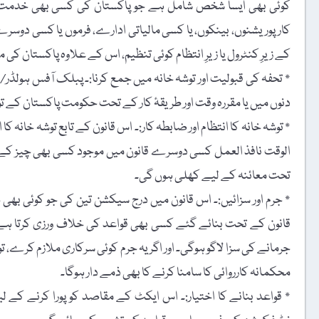
کوئی بھی ایسا شخص شامل ہے جو پاکستان کی کسی بھی خدمت میں
کارپوریشنوں، بینکوں، یا کسی مالیاتی ادارے، فرموں یا کسی دوسر
کے زیرِ کنٹرول یا زیرِ انتظام کوئی تنظیم، اس کے علاوہ پاکستان کی 
دنوں میں یا مقررہ وقت اور طریقۂ کار کے تحت حکومت پاکستان کے تو
٭ توشہ خانہ کا انتظام اور ضابطہ کار:۔ اس قانون کے تابع توشہ خانہ
الوقت نافذ العمل کسی دوسرے قانون میں موجود کسی بھی چیز کے با
تحت معائنہ کے لیے کھلی ہوں گی۔
٭ جرم اور سزائیں:۔ اس قانون میں درج سیکشن تین کی جو کوئی بھی
جرمانے کی سزا لاگو ہوگی۔ اور اگر یہ جرم کوئی سرکاری ملازم کرے، تو
محکمانہ کارروائی کا سامنا کرنے کا بھی ذمے دار ہوگا۔
٭ قواعد بنانے کا اختیار:۔ اس ایکٹ کے مقاصد کو پورا کرنے کے 