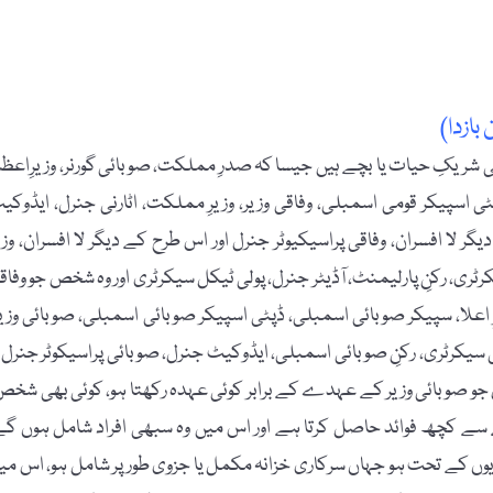
بازدا)
شریکِ حیات یا بچے ہیں جیسا کہ صدرِ مملکت، صوبائی گورنر، وزیرِاعظم
اسپیکر قومی اسمبلی، وفاقی وزیر، وزیرِ مملکت، اٹارنی جنرل، ایڈوکی
ء کے تحت مقرر کردہ ایسے دیگر لا افسران، وفاقی پراسیکیوٹر جنرل اور اس طرح کے دیگر لا افسران، وز
ری، رکنِ پارلیمنٹ، آڈیٹر جنرل، پولی ٹیکل سیکرٹری اور وہ شخص جو وفاق
ِ اعلا، سپیکر صوبائی اسمبلی، ڈپٹی اسپیکر صوبائی اسمبلی، صوبائی وزیر
ی سیکرٹری، رکنِ صوبائی اسمبلی، ایڈوکیٹ جنرل، صوبائی پراسیکوٹر جنرل ی
ص جو صوبائی وزیر کے عہدے کے برابر کوئی عہدہ رکھتا ہو، کوئی بھی شخص
 سے کچھ فوائد حاصل کرتا ہے اور اس میں وہ سبھی افراد شامل ہوں گے
یوں کے تحت ہو جہاں سرکاری خزانہ مکمل یا جزوی طور پر شامل ہو، اس می