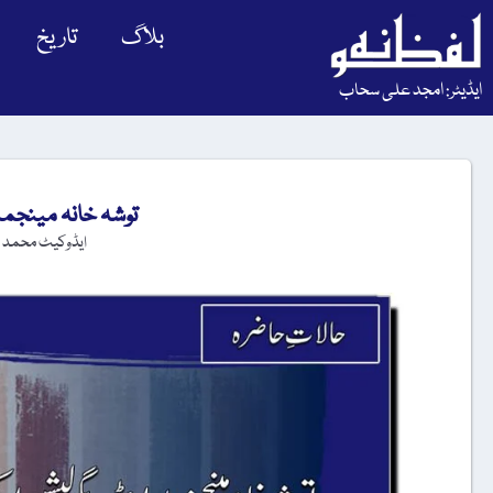
بلاگ
تاریخ
ایڈیٹر: امجد علی سحاب
توشہ خانہ مینجم
ایڈوکیٹ محمد 