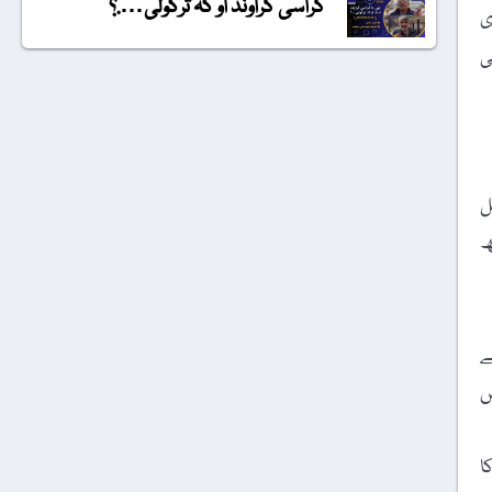
گراسی گراونڈ او کہ ترکولی….؟
ی
ی
ل
ھ
ے
ں
ا