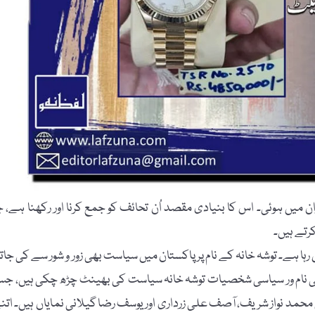
 میں ہوئی۔ اس کا بنیادی مقصد اُن تحائف کو جمع کرنا اور رکھنا ہے، ج
کرتے ہیں۔
 رہا ہے۔ توشہ خانہ کے نام پر پاکستان میں سیاست بھی زور و شور سے کی جات
کئی نام ور سیاسی شخصیات توشہ خانہ سیاست کی بھینٹ چڑھ چکی ہیں، ج
حمد نواز شریف، آصف علی زرداری اور یوسف رضا گیلانی نمایاں ہیں۔ اتن