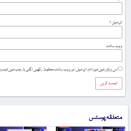
ای میل
*
ویب‌ سائٹ
اس براؤزر میں میرا نام، ای میل، اور ویب سائٹ محفوظ رکھیں اگلی بار جب میں تبصر
متعلقہ پوسٹس