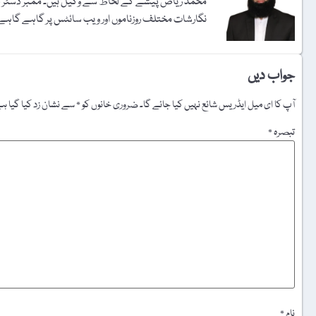
محمد ریاض پیشے کے لحاظ سے وکیل ہیں۔ ‫ممبر ڈسٹرکٹ بار 
نگارشات مختلف روزناموں اور ویب سائٹس پر گاہے گاہے 
جواب دیں
آپ کا ای میل ایڈریس شائع نہیں کیا جائے گا۔
ضروری خانوں کو
*
سے نشان زد کیا گیا ہ
تبصرہ
*
نام
*