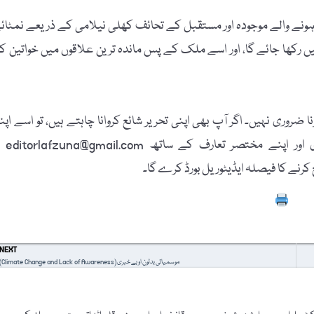
ہونے والے موجودہ اور مستقبل کے تحائف کھلی نیلامی کے ذریعے نمٹائ
ں رکھا جائے گا، اور اسے ملک کے پس ماندہ ترین علاقوں میں خواتین ک
 ضروری نہیں۔ اگر آپ بھی اپنی تحریر شائع کروانا چاہتے ہیں، تو اسے اپن
پاسپورٹ سائز تصویر، مکمل نام، فون نمبر، فیس بُک
Prin
NEXT
موسمیاتی بدلون او بے خبری (Climate Change and Lack of Awareness)