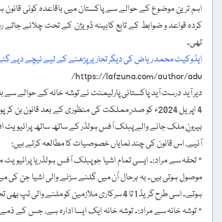
اہم ترین موضوع کے حوالے سے پاکستان میں باقاعدہ کوئی قانون 
کردہ قواعد و ضوابط کے تابع کابینہ ڈویژن کے تحت چلائے جاتے رہ
تھی۔
ایڈوکیٹ محمد ریاض کی دیگر تحاریر پڑھنے کے لیے نیچے دیے گئ
https://lafzuna.com/author/adv/
دیر آید درست آید پاکستانی پارلیمنٹ نے توشہ خانہ کے حوالے سے باق
4 اپریل 2024ء کو صدرِ مملکت کی منظوری کے بعد قانون 
بیرونِ ملک جانے والے پبلک آفس ہولڈر کے ساتھ ساتھ پرائیویٹ افراد
آئیے، اس قانون کی چند نمایاں خصوصیات کا مطالعہ کرتے ہیں:
٭ تحفہ سے مراد:۔ ایسی تمام اشیا جو پبلک آفس ہولڈر یا پرائیویٹ
موصول ہوتی ہیں۔ بہ ہرحال اُن میں گلنے سڑنے والی اشیا جن کی م
ہوتے۔ اسی طرح گریڈ 1 تا 4 سرکاری ملازمین کو ملنے والی ٹپ بھی تحفہ کی تعریف میں شامل نہیں ہوتی۔
٭ توشہ خانہ سے مراد:۔ توشہ خانہ ایک ایسا ادارہ ہے، جس کے ذمے ت