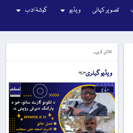
تصویر کہانی
ویڈیو
گوشۂ ادب
ویڈیو گیلری
مزید