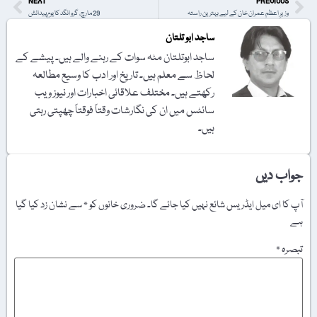
NEXT
PREVIOUS
وزیرِ اعظم عمران خان کے لیے بہترین راستہ
29 مارچ، گرو انگد کا یومِ پیدائش
ساجد ابو تلتان
ساجد ابوتلتان مٹہ سوات کے رہنے والے ہیں۔ پیشے کے
لحاظ سے معلم ہیں۔ تاریخ اور ادب کا وسیع مطالعہ
رکھتے ہیں۔ مختلف علاقائی اخبارات اور نیوز ویب
سائٹس میں ان کی نگارشات وقتاً فوقتاً چھپتی رہتی
ہیں۔
جواب دیں
آپ کا ای میل ایڈریس شائع نہیں کیا جائے گا۔
ضروری خانوں کو
*
سے نشان زد کیا گیا
ہے
تبصرہ
*