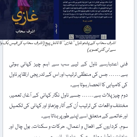
اشرف سحاب کے پشتو ناول ’’غازی‘‘ کا ٹائٹل پیج (اشرف سحاب کی فیس بُک وال
سے لی گئی تصویر)
فنی اعتبارسے ناول کے لیے سب سے اہم چیز کہانی ہوتی
ہے…… جس کی منطقی ترتیب اور اس کے تدریجی ارتقا پر ناول
کی کامیابی کا انحصار ہوتا ہے۔
دوم چیز پلاٹ ہے…… جسے ناول نگار کہانی کے آغاز، تعمیر،
مختلف واقعات کی ترتیب اُن کے اُتار چڑھاؤ اور کہانی کی تکمیل
اور خاتمے کے متعلق اسے اپنے طور پر بناتا ہے۔
سوم، کرداروں کے افعال و اعمال، حرکات و سکنات، بول چال اور