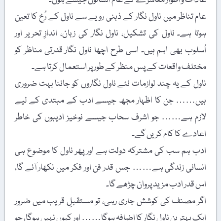
عادات و اطوار معاشرے کے عام انسانوں جیسے ہوں۔
عام تناظر میں ناول نگار کے ذہنی رویے سے ناول کے رُخ کا تعین
ہوتا ہے۔ ناول کی تشکیل، ناول نگار کی زبان، اندازِ تحریر اور
اُسلوب بھی اہم ہیں۔ اسی طرح اچھا ناول نگار قدرتی مناظر کو
مختلف واقعات کے پس منظر کے طور پر استعمال کرتا ہے۔
ناول کے یہ چند لوازمات نئے ناول نگاروں کو جاننا بہت ضروری
ہیں…… جن کا اظہار مجھ جیسے ادب کے مبتدی کے لیے
لازم ہے…… جو اشرف سحاب جیسے نوخیز ادیبوں کی خاطر
اعادے کا کام کریں گے۔
ادب ہم سب کی مشترکہ دولت ہے اور پھر ناول کا موضوع ہی
انسانی زندگی ہے…… جس قدر فن اور فکر میں نکھار آئے گا،
اس قدر ادب مزید پروان چڑھے گا۔
اگر مصنف کی کوشش جاری رہی، تو مستقبلِ قریب میں ضرور
ایک بہترین ناول نگار کا اضافہ ہوگا…… اور کیوں نہیں ہوگا، جو