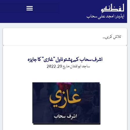
ایڈیٹر: امجد علی سحاب
اشرف سحاب کے پشتو ناول ’’غازی‘‘ کا جایزہ
ساجد ابو تلتان
مارچ 29, 2022