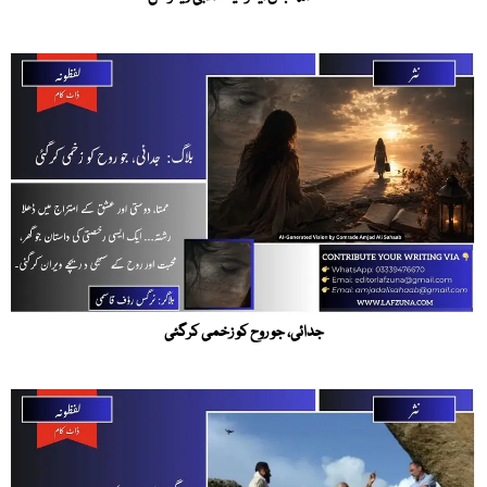
جدائی، جو روح کو زخمی کرگئی