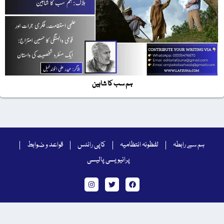
ہم سب کا شاہین
ہم سے رابطہ
لفظونہ انتظامیہ
کاپی رائٹس
قواعد و ضوابط
پرائیویسی پالیسی