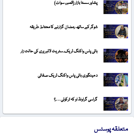
پشاور سستا بازار (قمبر، سوات)
شوگر کے ساتھ رمضان گزارنے کا محتاط طریقہ
بائی پاس واکنگ ٹریک، سٹریٹ لائبریری کی حالت زار
د مینگوری بائی پاس واکنگ ٹریک صفائی
گراسی گراونڈ او کہ ترکولی….؟
متعلقہ پوسٹس