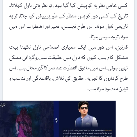
کسی خاص نظریہ کو پیش کیا گیا ہوتا، تو نظریاتی ناول کہلاتا۔
تاریخ کے کسی دور کو پس منظر کے طور پر پیش کیا جاتا، تو یہ
تاریخی ناول ہوتا۔ اس طرح تجسس، تحیر اور اضطراب اس میں
ہوتا، تو جاسوسی ہوتا۔
قارئین، اس دور میں ایک معیاری اصلاحی ناول لکھنا بہت
مشکل کام ہے۔ کیوں کہ ناول میں حقیقت سے روگردانی ممکن
نہیں ہوتی۔ اس میں مافوق الفطرت عناصر کا گزر محال ہے۔ اس
طرح کرداروں کا تجزیہ، حقایق کی تلاش، باقاعدگی اور تناسب و
توازن مقصود ہوتا ہے۔