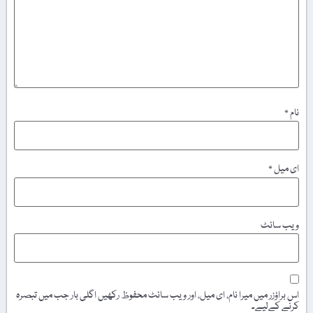
نام
*
ای میل
*
ویب‌ سائٹ
اس براؤزر میں میرا نام، ای میل، اور ویب سائٹ محفوظ رکھیں اگلی بار جب میں تبصرہ
کرنے کےلیے۔