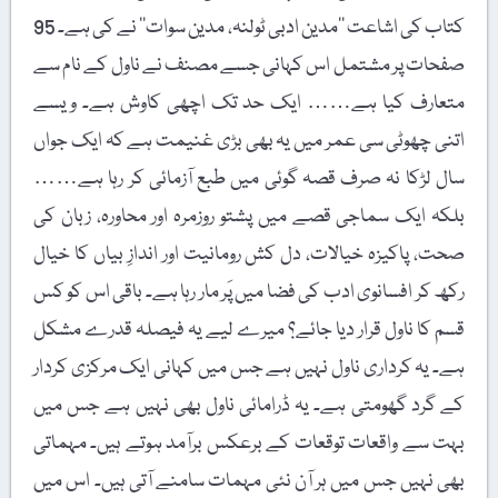
کتاب کی اشاعت ’’مدین ادبی ٹولنہ، مدین سوات‘‘ نے کی ہے۔ 95
صفحات پر مشتمل اس کہانی جسے مصنف نے ناول کے نام سے
متعارف کیا ہے…… ایک حد تک اچھی کاوش ہے۔ ویسے
اتنی چھوٹی سی عمر میں یہ بھی بڑی غنیمت ہے کہ ایک جواں
سال لڑکا نہ صرف قصہ گوئی میں طبع آزمائی کر رہا ہے……
بلکہ ایک سماجی قصے میں پشتو روزمرہ اور محاورہ، زبان کی
صحت، پاکیزہ خیالات، دل کش رومانیت اور اندازِ بیاں کا خیال
رکھ کر افسانوی ادب کی فضا میں پَر مار رہا ہے۔ باقی اس کو کس
قسم کا ناول قرار دیا جائے؟ میرے لیے یہ فیصلہ قدرے مشکل
ہے۔ یہ کرداری ناول نہیں ہے جس میں کہانی ایک مرکزی کردار
کے گرد گھومتی ہے۔ یہ ڈرامائی ناول بھی نہیں ہے جس میں
بہت سے واقعات توقعات کے برعکس برآمد ہوتے ہیں۔ مہماتی
بھی نہیں جس میں ہر آن نئی مہمات سامنے آتی ہیں۔ اس میں