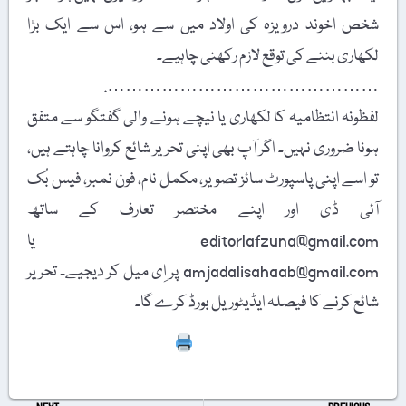
شخص اخوند درویزہ کی اولاد میں سے ہو، اس سے ایک بڑا
لکھاری بننے کی توقع لازم رکھنی چاہیے۔
……………………………………….
لفظونہ انتظامیہ کا لکھاری یا نیچے ہونے والی گفتگو سے متفق
ہونا ضروری نہیں۔ اگر آپ بھی اپنی تحریر شائع کروانا چاہتے ہیں،
تو اسے اپنی پاسپورٹ سائز تصویر، مکمل نام، فون نمبر، فیس بُک
آئی ڈی اور اپنے مختصر تعارف کے ساتھ
editorlafzuna@gmail.com یا
amjadalisahaab@gmail.com پر اِی میل کر دیجیے۔ تحریر
شائع کرنے کا فیصلہ ایڈیٹوریل بورڈ کرے گا۔
Print