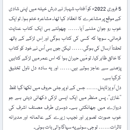
5 فروری 2022ء کو آفتاب شہباز نے درش خیلہ میں اپنی شادی
کے موقع پر مشاعرے کا انعقاد کیا تھا۔ مشاعرہ ختم ہوا، تو ایک
خوب رو جوان ملنے آیا…… چھوٹتے ہی ایک کتاب عنایت
فرمائی۔ سوچا کہ کسی کی کتاب ہوگی اور اِس لڑکے کے ہاتھ
تحفتاً ارسال کی ہوگی…… لیکن جوں ہی اُس نے خود کو کتاب
کا خالق ظاہر کیا، تو مَیں حیران ہوا کہ اس عمر میں لڑکے کتابیں
پڑھنے سے عاجز ہوتے ہیں…… اور یہ سادہ دل ناول تخلیق
کرگیا ہے۔
دل آویز ٹایٹل…… جس کے اوپر جلی حروف میں لکھا گیا لفظ
’’غازی‘‘، پس منظر میں ایک ایسی لڑکی دکھائی دیتی ہے جو
دروازے میں جھانکتی ہے۔ دوسری طرف مصنف اشرف کی
خوب صورت تصویر اور نجیب زیرے کے عالمانہ اور مدبرانہ
تاثرات…… لو جی، سونے پہ سہاگا والی بات ہوئی۔