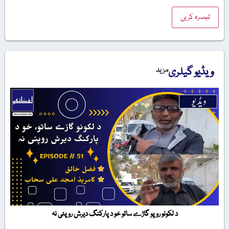
ویڈیو گیلری
مزید
د لکونو روپو گاڑے ساتو خو د پارکنگ دیرش روپئی نہ