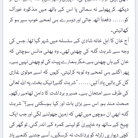
دیکھ کر پھولے نہ سماتی یا اس کے ہاتھ میں مذکورہ خوراک
کو…… دفعتاً اٹھ جاتی اور دوسرے ہی لمحے خوب سیر ہو کر
کھالیتی۔
آج خان کا اہلِ خانہ شادی کے سلسلہ میں شہر گیا تھا، جس کی
وجہ سے شربت گلہ کی چھٹی تھی۔ وہ بھلی مانس سوچتی کہ
خان کے ہاں چھٹی ہے، مگر ہمارے پیٹ کی تو چھٹی نہیں ہے۔
پھر اگلے ہی لمحے وہ توبہ کرلیتی، کیوں کہ اسے مولوی غازی
گل کی باتیں یاد آتیں…… ’’شربت گلے! نیک بخت، یہ اللہ تعالیٰ
کی طرف سے امتحان ہے۔ صبر و برداشت کا دامن تھامے رکھو۔
صحت مند ہو، اس سے بڑی بات اور کیا ہوسکتی ہے؟‘‘ شربت
گلہ ابھی ان سوچوں میں تھی کہ زمین جھولنے لگی اور جب ایک
چیخ کے ساتھ وہ خاپیریٔ کو لینے کمرہ کے اندر گئی، تو گھر کی
کچی دیواریں زلزلہ کو برداشت نہ کرسکیں۔ اُسے جتنے کلمے یاد