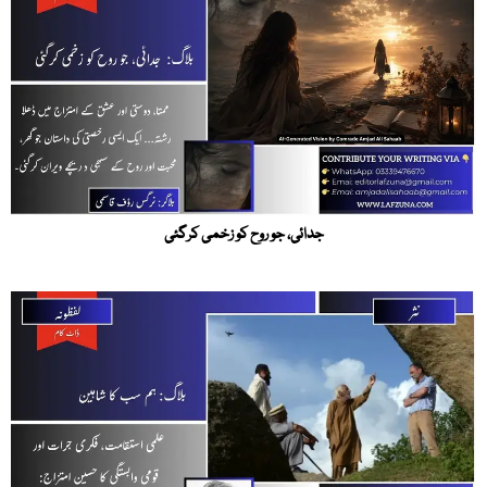
جدائی، جو روح کو زخمی کرگئی