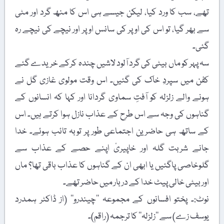
تھے، سب کا ورد کیا، لیکن جیسے ہی اس کا منھ گرد اور مٹی
سے بھر گیا، تو اس کی اوپر کی سانس اوپر اور نیچے کی نیچے رہ
گئی۔
سہ پہر کو ماں بیٹی کی گرد آلود لاشیں چندہ کرکے خریدے گئے
کفن میں سپردِ خاک کی گئیں۔ اس وقت مولوی غازی گل نے
ہونے والے زلزلہ کو آفتِ سماوی گردانا اور کہا کہ انسانوں کے
گناہوں کی وجہ سے اس طرح کے عذاب نازل ہوا کرتے ہیں۔ اس
کے ساتھ ہی حاضرین اجتماعی طور پر توبہ تائب ہوئے۔ خدا
جانے شربت گلہ اور خاپیریٔ اپنے حصے کے عذاب سے
گلوخاصی پاگئیں یا ابھی ان کے گناہوں کا عذاب باقی تھا؟ ماں
اور بیٹی خالی پیٹ خدا کے دربار میں حاضر تھے۔
نوٹ:۔ پختو افسانوں کے مجموعہ ’’چیندرو‘‘ (از ڈاکٹر ہمدرد
یوسف زے) سے ’’زلزلہ‘‘ کا ترجمہ (راقم)۔