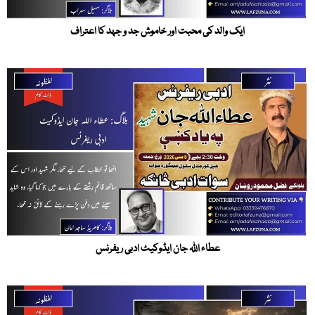
ایک والد کی محبت اور خاموش جد و جہد کا اعتراف
عطاء اللہ جان ایڈوکیٹ ادبی ریفرنس