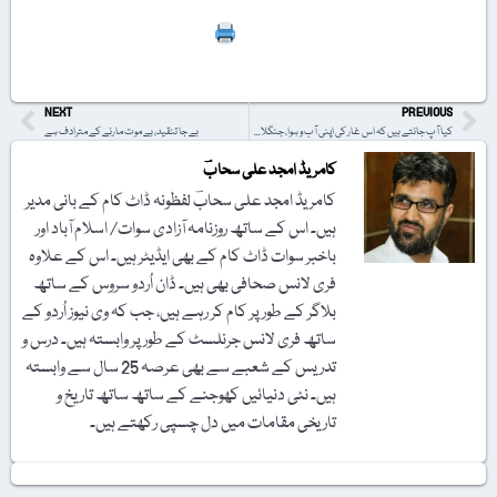
Print
NEXT
PREVIOUS
کیا آپ جانتے ہیں کہ اس غار کی اپنی آب و ہوا، جنگلات، دریا اور بادل ہیں؟
بے جا تنقید، بے موت مارنے کے مترادف ہے
کامریڈ امجد علی سحابؔ
کامریڈ امجد علی سحابؔ لفظونہ ڈاٹ کام کے بانی مدیر
ہیں۔ اس کے ساتھ روزنامہ آزادی سوات/ اسلام آباد اور
باخبر سوات ڈاٹ کام کے بھی ایڈیٹر ہیں۔ اس کے علاوہ
فری لانس صحافی بھی ہیں۔ ڈان اُردو سروس کے ساتھ
بلاگر کے طور پر کام کر رہے ہیں، جب کہ وی نیوز اُردو کے
ساتھ فری لانس جرنلسٹ کے طور پر وابستہ ہیں۔ درس و
تدریس کے شعبے سے بھی عرصہ 25 سال سے وابستہ
ہیں۔ نئی دنیائیں کھوجنے کے ساتھ ساتھ تاریخ و
تاریخی مقامات میں دل چسپی رکھتے ہیں۔