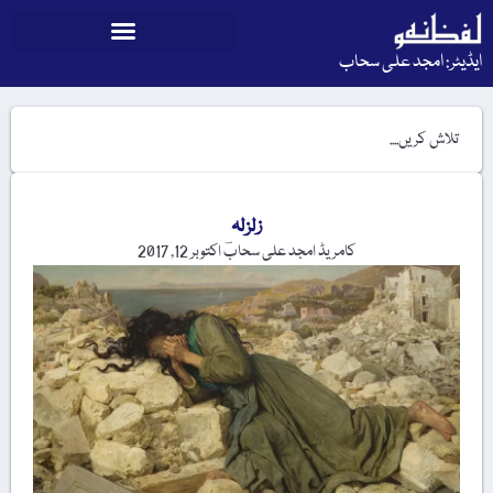
ایڈیٹر: امجد علی سحاب
زلزلہ
کامریڈ امجد علی سحابؔ
اکتوبر 12, 2017