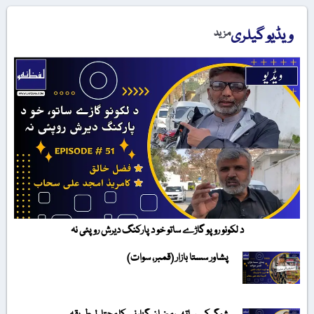
ویڈیو گیلری
مزید
د لکونو روپو گاڑے ساتو خو د پارکنگ دیرش روپئی نہ
پشاور سستا بازار (قمبر، سوات)