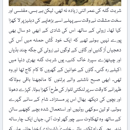
شربت گلہ کی عمر اتنی زیادہ نہ تھی، لیکن بے بسی، مفلسی اور
سخت مشقت نے وقت سے پہلے اسے بڑھاپے کی دہلیز پر لا کھڑا
کیا تھا۔ زرولی کے ساتھ اس کی شادی کے ابھی دو سال بھی
پورے نہیں ہوئے تھے کہ ایک خود کُش حملہ میں اُس کی
دھجیاں اُڑ گئیں اور گاؤں کے لوگوں نے زرولی کی جگہ چند ہڈیاں
اور چیتھڑے سپرد خاک کئے۔ یوں شربت گلہ بھری دنیا میں
اکیلے رہ گئی۔ گاؤں کے خوانین کے گھروں کا کام کاج تھا اور وہ
تھی۔ ابھی صبح ناشتے والے برتنوں کا مانجھنا باقی ہوتاکہ
ظہرانے کا وقت سر پر لٹکتی تلوار کی طرح آکھڑا ہوتا، کپڑے دھونا
اور بچوں کی دیکھ بھال اس پر مستزاد۔ شام کے سائے گہرے
ہوتے، تو تین سوکھی روٹیوں اور استعمال شدہ بچے کچھے سالن
کے ساتھ وہ تھکاوٹ سے چور گھر لوٹ آتی، جہاں ایک چار سالہ
ننھی بچی کو راہ تکتے پاتی۔ خاپیریٔ (شہزادی) خدا جانے ماں کو