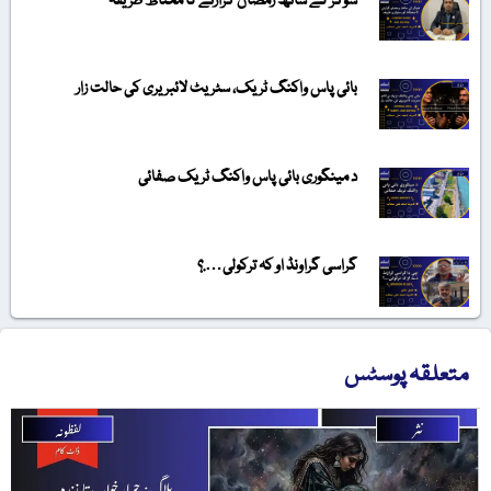
شوگر کے ساتھ رمضان گزارنے کا محتاط طریقہ
بائی پاس واکنگ ٹریک، سٹریٹ لائبریری کی حالت زار
د مینگوری بائی پاس واکنگ ٹریک صفائی
گراسی گراونڈ او کہ ترکولی….؟
متعلقہ پوسٹس