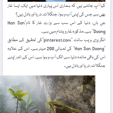
کیا آپ جانتے ہیں کہ ہماری اس پیاری دنیا میں ایک ایسا غار
بھی ہے جس کی اپنی آب و ہوا، جنگلات، دریا اور بادل ہیں؟
جی ہاں، دنیا کے اس سب سے بڑے غار کا نام”Han Son
Doong” ہے۔ مذکورہ غار ویتنام میں ہے۔
انگریزی ویب سائٹ "pinterest.com”کی تحقیق کے مطابق
"Han Son Doong” کی لمبائی 200 میٹر ہے۔ اس کے علاوہ
اس کی باقی ماندہ دنیا سے الگ آب و ہوا ہے۔ اس کے اندر اپنے
جنگلات، دریا اور بادل ہیں۔