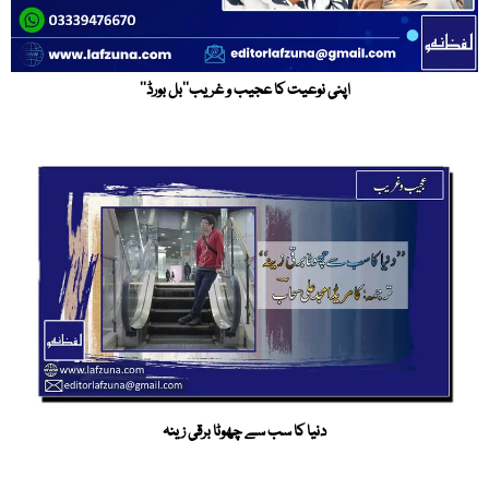
اپنی نوعیت کا عجیب و غریب’’بل بورڈ‘‘
دنیا کا سب سے چھوٹا برقی زینہ