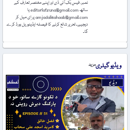
نمبر، فیس بُک آئی ڈی اور اپنے مختصر تعارف کے
ساتھ editorlafzuna@gmail.com یا
amjadalisahaab@gmail.com پر اِی میل کر
دیجیے۔ تحریر شائع کرنے کا فیصلہ ایڈیٹوریل بورڈ کرے
گا۔
ویڈیو گیلری
مزید