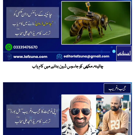
چائینہ، مکھی کو جاسوس ڈرون بنانے میں کام یاب