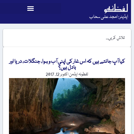
ایڈیٹر: امجد علی سحاب
کیا آپ جانتے ہیں کہ اس غار کی اپنی آب و ہوا، جنگلات، دریا اور
بادل ہیں؟
لفظونہ ایڈمن
اکتوبر 12, 2017