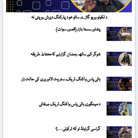
د لکونو روپو گاڑے ساتو خو د پارکنگ دیرش روپئی نہ
پشاور سستا بازار (قمبر، سوات)
شوگر کے ساتھ رمضان گزارنے کا محتاط طریقہ
بائی پاس واکنگ ٹریک، سٹریٹ لائبریری کی حالت زار
د مینگوری بائی پاس واکنگ ٹریک صفائی
گراسی گراونڈ او کہ ترکولی….؟