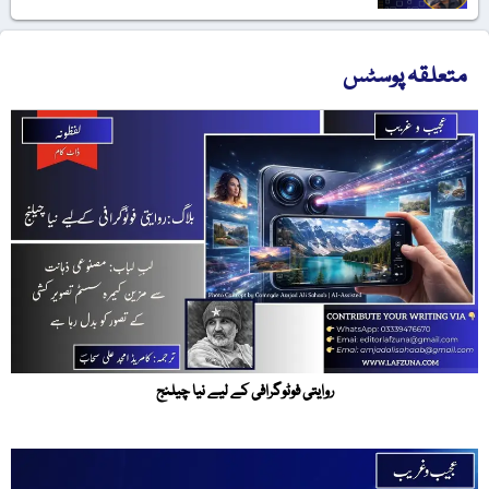
متعلقہ پوسٹس
روایتی فوٹوگرافی کے لیے نیا چیلنج