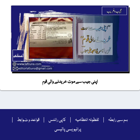
اپنی جیب سے موت خریدنے والی قوم
ہم سے رابطہ
لفظونہ انتظامیہ
کاپی رائٹس
قواعد و ضوابط
پرائیویسی پالیسی