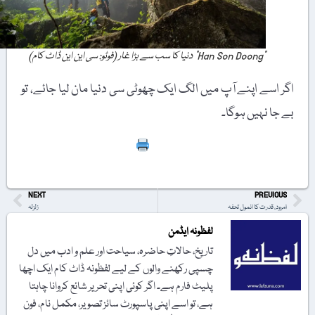
"Han Son Doong” دنیا کا سب سے بڑا غار (فوٹو: سی این این ڈاٹ کام)
اگر اسے اپنے آپ میں الگ ایک چھوٹی سی دنیا مان لیا جائے، تو
بے جا نہیں ہوگا۔
Print
NEXT
PREVIOUS
امرود، قدرت کا انمول تحفہ
زلزلہ
لفظونہ ایڈمن
تاریخ، حالاتِ حاضرہ، سیاحت اور علم و ادب میں دل
چسپی رکھنے والوں کے لیے لفظونہ ڈاٹ کام ایک اچھا
پلیٹ فارم ہے۔ اگر کوئی اپنی تحریر شائع کروانا چاہتا
ہے، تو اسے اپنی پاسپورٹ سائز تصویر، مکمل نام، فون