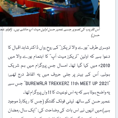
اُس تقریب کی تصویر جسے عمیر حسن اولین میٹ اپ مانتے ہیں۔ (فوٹو: عمیر
حسن)
دوسری طرف ’’بورے والا ٹریکرز‘‘ کے روحِ رواں ڈاکٹر شاہد اقبال کا
دعوا ہے کہ اولین ’’ٹریکرز میٹ اَپ‘‘ کا اہتمام بورے والا میں
2010ء میں کیا گیا تھا۔ امسال جس پروگرام میں ہم شریک
ہوئے، اُس کے بینر پر جلی حروف میں یہ الفاظ درج تھے:
"BUREWALA TREKKERZ 11th MEET UP 2021” جس سے
یہ واضح ہوتا ہے کہ یہ اس نوعیت کا 11 واں پروگرام تھا۔
عمیر حسن کے ساتھ ٹیلی فونک گفتگو (جس کا ریکارڈ موجود
ہے) میں انہوں نے اس بات کی وضاحت کی: ’’ایک سال رمضان