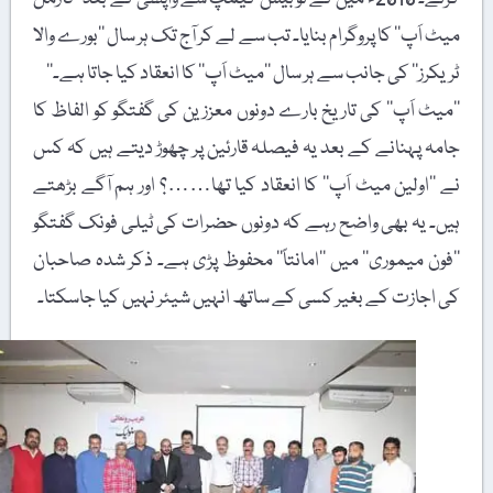
میٹ اَپ‘‘ کا پروگرام بنایا۔ تب سے لے کر آج تک ہر سال ’’بورے والا
ٹریکرز‘‘ کی جانب سے ہر سال ’’میٹ اَپ‘‘ کا انعقاد کیا جاتا ہے۔‘‘
’’میٹ اَپ‘‘ کی تاریخ بارے دونوں معززین کی گفتگو کو الفاظ کا
جامہ پہنانے کے بعد یہ فیصلہ قارئین پر چھوڑ دیتے ہیں کہ کس
نے ’’اولین میٹ اَپ‘‘ کا انعقاد کیا تھا……؟ اور ہم آگے بڑھتے
ہیں۔ یہ بھی واضح رہے کہ دونوں حضرات کی ٹیلی فونک گفتگو
’’فون میموری‘‘ میں ’’امانتاً‘‘ محفوظ پڑی ہے۔ ذکر شدہ صاحبان
کی اجازت کے بغیر کسی کے ساتھ انہیں شیئر نہیں کیا جاسکتا۔