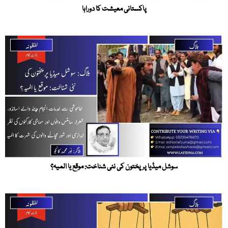
پاکستانی معیشت کا دوراہا
سوشل میڈیا پر پختون کی نئی شناخت: موقع یا المیہ؟