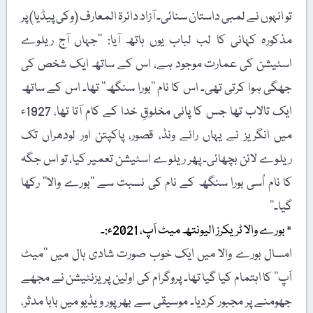
تو انہوں نے لمبی داستان سنائی۔ آزاد دائرۃ المعارف (وکی پیڈیا) پر
مذکورہ کہانی کا لب لباب یوں ہاتھ آیا: ’’جہاں آج ریلوے
اسٹیشن کی عمارت موجود ہے، اس کے ساتھ ایک شخص کی
جھگی ہوا کرتی تھی۔ اس کا نام ’’بورا سنگھ‘‘ تھا۔ اس کے ساتھ
ایک تالاب تھا جس کا پانی مخلوقِ خدا کے کام آتا تھا، 1927ء
میں انگریز نے یہاں رائے ونڈ، قصور، پاکپتن اور لودھراں تک
ریلوے لائن بچھائی۔ پھر ریلوے اسٹیشن تعمیر کیا، تو اس جگہ
کا نام اُسی بورا سنگھ کے نام کی نسبت سے ’’بورے والا‘‘ رکھا
گیا۔‘‘
٭ بورے والا ٹریکرز الیونتھ میٹ اَپ، 2021ء:۔
امسال بورے والا میں ایک خوب صورت شادی ہال میں ’’میٹ
اَپ‘‘ کا اہتمام کیا گیا تھا۔ پروگرام کی اولین پریزنٹیشن نے مجھے
جھومنے پر مجبور کردیا۔ موسیقی سے بھرپور ویڈیو میں بابا مدثر،