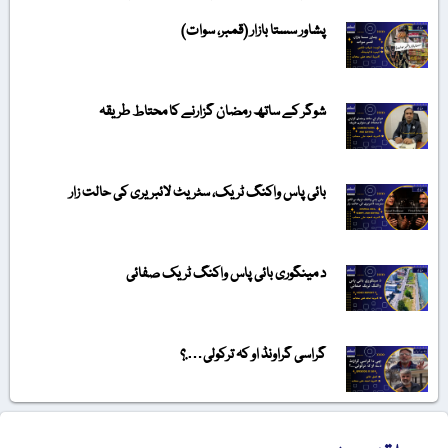
پشاور سستا بازار (قمبر، سوات)
شوگر کے ساتھ رمضان گزارنے کا محتاط طریقہ
بائی پاس واکنگ ٹریک، سٹریٹ لائبریری کی حالت زار
د مینگوری بائی پاس واکنگ ٹریک صفائی
گراسی گراونڈ او کہ ترکولی….؟