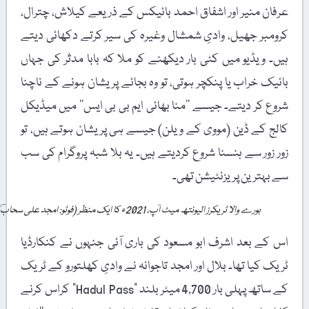
عرفان منیر اور اشفاق احمد بائیکس کے ذریعے کیلاش، چترال،
کرومبر جھیل، وادیِ شمشال وغیرہ کی سیر کرتے دکھائی دیتے
ہیں۔ ویڈیو میں کئی بار دیکھنے کو ملا کہ بابا مدثر کی جہاں
بائیک خراب یا پنکچر ہوتی، تو وہ بجائے پریشان ہونے کے ناچنا
شروع کر دیتے۔ جیسے ’’منا بھائی ایم بی بی ایس‘‘ میں میڈیکل
کالج کے ڈین (مووی کے ویلن) جیسے ہی پریشان ہوتے ہیں، تو
زور زور سے ہنسنا شروع کردیتے ہیں۔ یہ بلا شبہ پروگرام کی سب
سے بہترین پریزنٹیشن تھی۔
بورے والا ٹریکرز الیونتھ میٹ اَپ، 2021ء کا ایک منظر (فوٹو: امجد علی سحابؔ)
اس کے بعد اشرف ابو مسعود کی باری آئی جنہوں نے کنکارڈیا
ٹریک کیا تھا۔ بلال اور امجد تاجوانہ نے وادیِ کھلتورو کے ٹریک
کے ساتھ پہلی بار 4,700 میٹر بلند "Hadul Pass” کراس کرنے