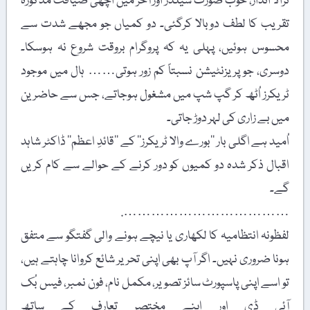
نرالا انداز، خوب صورت شیلڈز اور آخر میں اچھی ضیافت مذکورہ
تقریب کا لطف دوبالا کرگئی۔ دو کمیاں جو مجھے شدت سے
محسوس ہوئیں، پہلی یہ کہ پروگرام بروقت شروع نہ ہوسکا۔
دوسری، جو پریزنٹیشن نسبتاً کم زور ہوتی…… ہال میں موجود
ٹریکرز اُٹھ کر گپ شپ میں مشغول ہوجاتے، جس سے حاضرین
میں بے زاری کی لہر دوڑ جاتی۔
اُمید ہے اگلی بار ’’بورے والا ٹریکرز‘‘ کے ’’قائدِ اعظم‘‘ ڈاکٹر شاہد
اقبال ذکر شدہ دو کمیوں کو دور کرنے کے حوالے سے کام کریں
گے۔
……………………………….
لفظونہ انتظامیہ کا لکھاری یا نیچے ہونے والی گفتگو سے متفق
ہونا ضروری نہیں۔ اگر آپ بھی اپنی تحریر شائع کروانا چاہتے ہیں،
تو اسے اپنی پاسپورٹ سائز تصویر، مکمل نام، فون نمبر، فیس بُک
آئی ڈی اور اپنے مختصر تعارف کے ساتھ