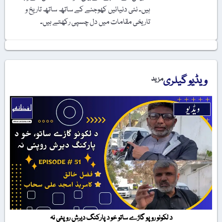
ہیں۔ نئی دنیائیں کھوجنے کے ساتھ ساتھ تاریخ و
تاریخی مقامات میں دل چسپی رکھتے ہیں۔
ویڈیو گیلری
مزید
د لکونو روپو گاڑے ساتو خو د پارکنگ دیرش روپئی نہ