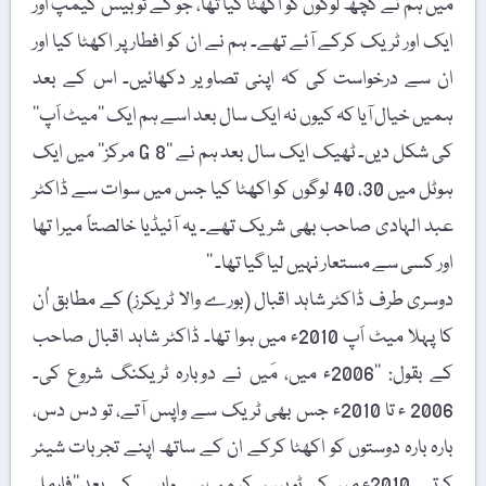
میں ہم نے کچھ لوگوں کو اکھٹا کیا تھا، جو کے ٹو بیس کیمپ اور
ایک اور ٹریک کرکے آئے تھے۔ ہم نے ان کو افطار پر اکھٹا کیا اور
ان سے درخواست کی کہ اپنی تصاویر دکھائیں۔ اس کے بعد
ہمیں خیال آیا کہ کیوں نہ ایک سال بعد اسے ہم ایک ’’میٹ اَپ‘‘
کی شکل دیں۔ ٹھیک ایک سال بعد ہم نے ’’G 8 مرکز‘‘ میں ایک
ہوٹل میں 30، 40 لوگوں کو اکھٹا کیا جس میں سوات سے ڈاکٹر
عبد الہادی صاحب بھی شریک تھے۔ یہ آئیڈیا خالصتاً میرا تھا
اور کسی سے مستعار نہیں لیا گیا تھا۔ ‘‘
دوسری طرف ڈاکٹر شاہد اقبال (بورے والا ٹریکرز) کے مطابق اُن
کا پہلا میٹ اَپ 2010ء میں ہوا تھا۔ ڈاکٹر شاہد اقبال صاحب
کے بقول: ’’2006ء میں، مَیں نے دوبارہ ٹریکنگ شروع کی۔
2006 ء تا 2010ء جس بھی ٹریک سے واپس آتے، تو دس دس،
بارہ بارہ دوستوں کو اکھٹا کرکے ان کے ساتھ اپنے تجربات شیئر
کرتے۔ 2010ء میں کے ٹو بیس کیمپ سے واپسی کے بعد ’’فارمل