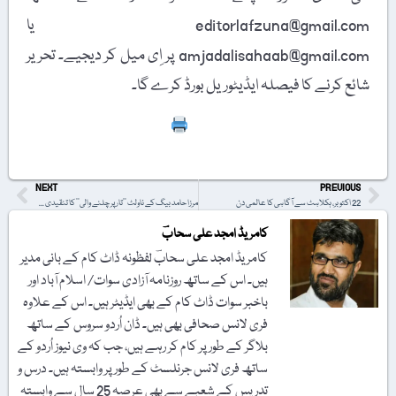
editorlafzuna@gmail.com یا
amjadalisahaab@gmail.com پر اِی میل کر دیجیے۔ تحریر
شائع کرنے کا فیصلہ ایڈیٹوریل بورڈ کرے گا۔
Print
NEXT
PREVIOUS
22 اکتوبر، ہکلاہٹ سے آگاہی کا عالمی دن
مرزا حامد بیگ کے ناولٹ ’’تار پر چلنے والی‘‘ کا تنقیدی جائزہ
کامریڈ امجد علی سحابؔ
کامریڈ امجد علی سحابؔ لفظونہ ڈاٹ کام کے بانی مدیر
ہیں۔ اس کے ساتھ روزنامہ آزادی سوات/ اسلام آباد اور
باخبر سوات ڈاٹ کام کے بھی ایڈیٹر ہیں۔ اس کے علاوہ
فری لانس صحافی بھی ہیں۔ ڈان اُردو سروس کے ساتھ
بلاگر کے طور پر کام کر رہے ہیں، جب کہ وی نیوز اُردو کے
ساتھ فری لانس جرنلسٹ کے طور پر وابستہ ہیں۔ درس و
تدریس کے شعبے سے بھی عرصہ 25 سال سے وابستہ