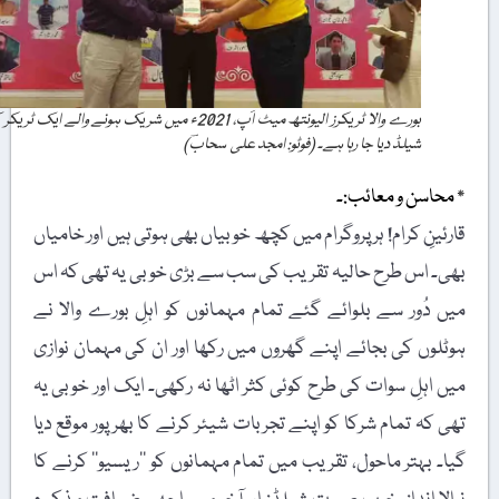
بورے والا ٹریکرز الیونتھ میٹ اَپ، 2021ء میں شریک ہونے والے ایک ٹریکر کو
شیلڈ دیا جا رہا ہے۔ (فوٹو: امجد علی سحابؔ)
٭ محاسن و معائب:۔
قارئینِ کرام! ہر پروگرام میں کچھ خوبیاں بھی ہوتی ہیں اور خامیاں
بھی۔ اس طرح حالیہ تقریب کی سب سے بڑی خوبی یہ تھی کہ اس
میں دُور سے بلوائے گئے تمام مہمانوں کو اہلِ بورے والا نے
ہوٹلوں کی بجائے اپنے گھروں میں رکھا اور ان کی مہمان نوازی
میں اہلِ سوات کی طرح کوئی کثر اٹھا نہ رکھی۔ ایک اور خوبی یہ
تھی کہ تمام شرکا کو اپنے تجربات شیئر کرنے کا بھرپور موقع دیا
گیا۔ بہتر ماحول، تقریب میں تمام مہمانوں کو ’’ریسیو‘‘ کرنے کا