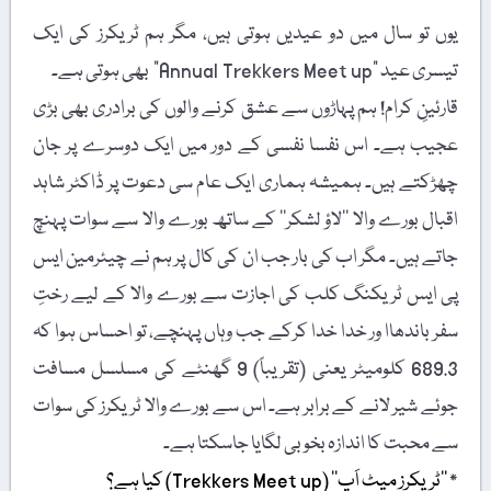
یوں تو سال میں دو عیدیں ہوتی ہیں، مگر ہم ٹریکرز کی ایک
تیسری عید "Annual Trekkers Meet up” بھی ہوتی ہے۔
قارئینِ کرام! ہم پہاڑوں سے عشق کرنے والوں کی برادری بھی بڑی
عجیب ہے۔ اس نفسا نفسی کے دور میں ایک دوسرے پر جان
چھڑکتے ہیں۔ ہمیشہ ہماری ایک عام سی دعوت پر ڈاکٹر شاہد
اقبال بورے والا ’’لاؤ لشکر‘‘ کے ساتھ بورے والا سے سوات پہنچ
جاتے ہیں۔ مگر اب کی بار جب ان کی کال پر ہم نے چیئرمین ایس
پی ایس ٹریکنگ کلب کی اجازت سے بورے والا کے لیے رختِ
سفر باندھاا ور خدا خدا کرکے جب وہاں پہنچے، تو احساس ہوا کہ
689.3 کلومیٹر یعنی (تقریباً) 9 گھنٹے کی مسلسل مسافت
جوئے شیر لانے کے برابر ہے۔ اس سے بورے والا ٹریکرز کی سوات
سے محبت کا اندازہ بخوبی لگایا جاسکتا ہے۔
٭ ’’ٹریکرز میٹ اَپ‘‘ (Trekkers Meet up) کیا ہے؟