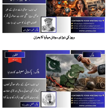
ویوز کی دوڑ اور سوشل میڈیا کا بحران