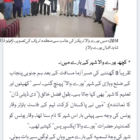
2014ء میں بورے والا ٹریکرز کی جانب سے منعقدہ ٹریک کی تصویر۔ (فوٹو: ڈاکٹر
شاہد اقبال بورے والا)
٭ کچھ بورے والا شہر کے بارے میں:۔
تقریباً 9 گھنٹے کی صبر آزما مسافت کے بعد ہم جنوبی پنجاب
کے ضلع وہاڑی کے شہر ’’بورے والا‘‘ پہنچ گئے۔ اسے ’’کھیلوں اور
تعلیم کا شہر‘‘ بھی کہا جاتا ہے۔ بقولِ فضل خالق (’’دی ڈیلی ڈان‘‘
کا نمائندہ): ’’مَیں نے پاکستان کرکٹ ٹیم کے فاسٹ باؤلر وقار
یونس کی وجہ سے پہلی بار اس شہر کا نام سنا تھا۔ وقار یونس کو
کمنٹیٹر حضرات ’’بورے والا ایکسپریس‘‘ کہتے تھے۔‘‘
شہر کی وجۂ تسمیہ کے بارے میں وہاں کے لوگوں سے بات ہوئی،