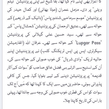
کا اعزاز بھی اپنے نام کیا تھا۔ بقا شیخ نے اپنی پریزنٹیشن ’’نیلم
ویلی‘‘ پر دی۔ مزمل عمران (موٹا بھائی) اور کمال حیدر کی
پریزنٹیشن ’’موسمِ سرما میں شندور پاس‘‘ (بائیک کے ذریعے) کے
حوالہ سے تھی۔ عتیق الرحمان کی پریزنٹیشن’’شمشال پاس‘‘ کے
حوالہ سے تھی۔ سید حسین علی گیلانی کی پریزنٹیشن
"Lupgar Pass” کے حوالہ سے تھی۔ عرفان اللہ (انفارمیشن
سیکرٹری، ایس پی ایس ٹریکنگ کلب) نے پریزینٹیشن اپنے
حالیہ ٹریک ’’وادیِ شریال‘‘ کی خوب صورتی کے حوالہ سے کی۔
اُن کے اسٹیج سے اترتے ہی فضل خالق صاحب کو ’’سوات کے آثارِ
قدیمہ‘‘ پر پریزنٹیشن دینے کے لیے بلوایا گیا، جس کی کافی
پذیرائی ہوئی۔ حاضرین میں سے ایک کا کہنا تھا کہ مَیں آج تک
سوات کو اس کی فطری خوب صورتی کی وجہ سے جانتا تھا۔ پہلی
بار اس کی تاریخ کا پتا چلا۔