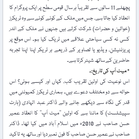
پچھلے 11 سالوں سے تقریباً ہر سال قومی سطح پر ایک پروگرام کا
انعقاد کیا جاتا ہے، جس میں ملک کے کونے کونے سے وہ ٹریکرز
(خواتین و حضرات) شرکت کرتے ہیں جنہوں نے ملک کے اندر
کسی نہ کسی سیاحتی علاقے میں ٹریک کیا ہو۔ اس موقع پر
پریزنٹیشن، ویڈیو یا تصاویر کے ذریعے ہر ٹریکر اپنا اپنا تجربہ
حاضرین کے ساتھ شیئر کرتا ہے۔
٭ میٹ اَپ کی تاریخ:۔
اس نوعیت کی اولین تقریب کب، کہاں اور کیسے ہوئی؟ اس
حوالہ سے دو مختلف دعوے ہیں۔ ہماری ٹریکرز کمیونٹی میں
قدر کی نگاہ سے دیکھے جانے والے ڈاکٹر عبد الہادی (ہارٹ
سپیشلسٹ) کا ماننا ہے کہ اولین ’’میٹ اَپ‘‘ کا انعقاد عمیر
حسن صاحب نے 2010ء میں اسلام آباد میں کیا تھا۔ ڈاکٹر
صاحب نے عمیر حسن صاحب کا فون نمبر دیا اور ساتھ یہ تاکید