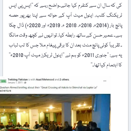
کی کہ سال ان سے کنفرم کیا جائے۔واضح رہے کہ ’’ایس پی ایس
ٹریکنگ کلب، اینول میٹ اَپ کے حوالہ سے اپنا بھرپور حصہ
پانچ بار (2014ء، 2016ء، 2018 ء، 2019ء اور 2020ء) ڈال چکا
ہے۔ عمیر حسن کے ساتھ رابطہ کیا، تو انہوں نے کچھ وقت مانگا
۔ تقریباً کوئی پانچ منٹ بعد ان کا برقی پیغام ملا جس کا لب لباب
یہ ہے: ’’جنوری 2011ء کو ہم نے ’’اینول ٹریکرز میٹ اَپ 2010ء‘‘
کا اہتمام کیا تھا۔‘‘