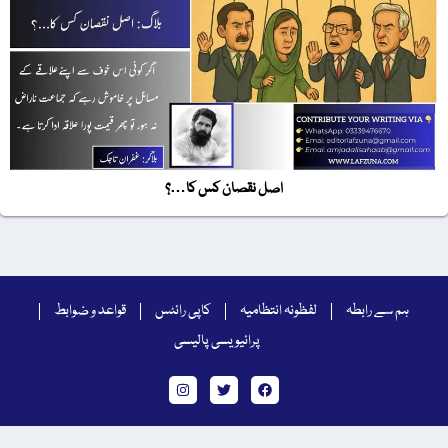
اصل نقصان کس کا…؟
ہم سے رابطہ
لفظونہ انتظامیہ
کاپی رائٹس
قواعد و ضوابط
پرائیویسی پالیسی