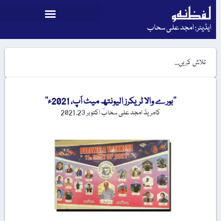
ایڈیٹر: امجد علی سحاب
’’بورے والا ٹریکرز الیونتھ میٹ اَپ، 2021ء‘‘
کامریڈ امجد علی سحابؔ
اکتوبر 23, 2021