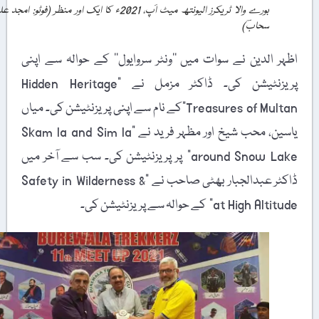
بورے والا ٹریکرز الیونتھ میٹ اَپ، 2021ء کا ایک اور منظر (فوٹو: امجد علی
سحابؔ)
اظہر الدین نے سوات میں ’’ونٹر سروایول‘‘ کے حوالہ سے اپنی
پریزنٹیشن کی۔ ڈاکٹر مزمل نے "Hidden Heritage
Treasures of Multan”کے نام سے اپنی پریزنٹیشن کی۔ میاں
یاسین، محب شیخ اور مظہر فرید نے "Skam la and Sim la
around Snow Lake” پر پریزنٹیشن کی۔ سب سے آخر میں
ڈاکٹر عبدالجبار بھٹی صاحب نے "Safety in Wilderness &
at High Altitude” کے حوالہ سے پریزنٹیشن کی۔