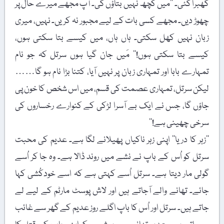
گھبرا گئی۔ ’’مَیں کچھ نہیں بتاؤں گی۔ آپ مجھے میرے حال پر
چھوڑ دیں۔ مجھے کسی بات کے لیے مجبور نہ کریں۔ نہیں، میری
زبان نہیں کھل سکتی۔ ہاں ہاں، میں کیسے بتا سکتی ہوں،
کیسے بتا سکتی ہوں!‘‘ مَیں جان گیا ہوں سرتل کہ جو نام
تمہارے بابا اور تمہاری زبان پر نہیں آیا، کتنا بڑا نام ہو گا……
لیکن سرتل، تمہاری عصمت کی قسم، میں اس شخص کا خون پی
جاؤں گا، جس نے ایک بے آسرا لڑکی کے کنوارے رخساروں کی
سرخی چھینی ہے!‘‘
’’زہر کا دریا‘‘ اپنی زہر ناکیاں پھیلانے لگا ہے۔ عدیم کی محبت
سرتل کو اُس کے باپ نے نشے میں روند ڈالا ہے۔ وہ جا کر اُسے
گولی مار دیتا ہے۔ سرتل اُسے کہتی ہے کہ اسے خودکُشی کہا
جائے۔ تھانے والے آجاتے ہیں اور لاش پوسٹ مارٹم کے لیے لے
جاتے ہیں۔ سرتل اور اُس کا باپ اگلے روز عدیم کے گھر سے غائب