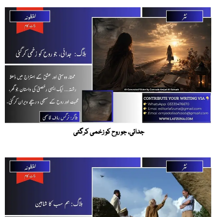
جدائی، جو روح کو زخمی کرگئی