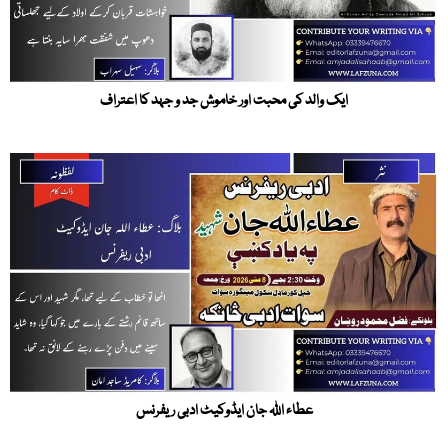
ایک والد کی محبت اور خاموش جد و جہد کا اعتراف
عطاء اللہ جان ایڈوکیٹ ادبی ریفرنس