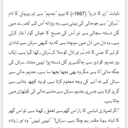
ناولٹ ’’زہر کا دریا‘‘ (1987ء) کا ہیرو ’’عدیم‘‘ ہے اور ہیروئن کا نام
’’سُرتل‘‘ ہے جو مالی کی بیٹی ہے۔ وہ روزانہ اُس کے کمرے میں
گل دستہ سجاتی ہے اور اُس کی صبح کا خوش گوار آغاز کرتی
ہے۔ وہ دل ہی دل میں سوچتا ہے کہ وہ کبھی سرتل سے شادی
کر لے گا جس کا نام سُر اور تال کو ملا کر سُرتل رکھا گیا ہے۔ ایک
روز عدیم کو دیر سے جاگنے پر گل دستہ پڑا نہیں ملتا۔ سرتل کی
جگہ مالی آتا ہے مگر وہ بھی بجھا بجھا سا ہے۔ عدیم، مالی سے
سرتل کے نہ آنے کی وجہ معلوم کرتا ہے، تو وہ کچھ بتانے سے
گریز کرتا ہے جس پر عدیم، سرتل سے ملنے مالی کی کوٹھڑی میں
جاتا ہے۔
’’اگر تمہاری تباہی کا راز اس گھر سے تعلق رکھتا ہے، تو اس گھر
کا تباہ ہونا مقدر ہو چکا ہے۔ سرتل!‘‘ ’’نہیں نہیں‘‘ وہ اور زیادہ