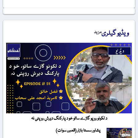
ویڈیو گیلری
مزید
د لکونو روپو گاڑے ساتو خو د پارکنگ دیرش روپئی نہ
پشاور سستا بازار (قمبر، سوات)