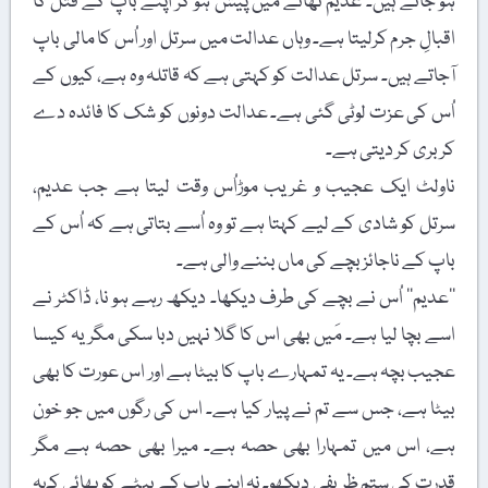
ہو جاتے ہیں۔ عدیم تھانے میں پیش ہو کر اپنے باپ کے قتل کا
اقبالِ جرم کرلیتا ہے۔ وہاں عدالت میں سرتل اور اُس کا مالی باپ
آجاتے ہیں۔ سرتل عدالت کو کہتی ہے کہ قاتلہ وہ ہے، کیوں کے
اُس کی عزت لوٹی گئی ہے۔ عدالت دونوں کو شک کا فائدہ دے
کر بری کر دیتی ہے۔
ناولٹ ایک عجیب و غریب موڑاُس وقت لیتا ہے جب عدیم،
سرتل کو شادی کے لیے کہتا ہے تو وہ اُسے بتاتی ہے کہ اُس کے
باپ کے ناجائز بچے کی ماں بننے والی ہے۔
’’عدیم‘‘ اُس نے بچے کی طرف دیکھا۔ دیکھ رہے ہو نا، ڈاکٹر نے
اسے بچا لیا ہے۔ مَیں بھی اس کا گلا نہیں دبا سکی مگریہ کیسا
عجیب بچہ ہے۔ یہ تمہارے باپ کا بیٹا ہے اور اس عورت کا بھی
بیٹا ہے، جس سے تم نے پیار کیا ہے۔ اس کی رگوں میں جو خون
ہے، اس میں تمہارا بھی حصہ ہے۔ میرا بھی حصہ ہے مگر
قدرت کی ستم ظریفی دیکھو۔ نہ اپنے باپ کے بیٹے کو بھائی کہہ