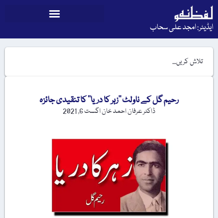
ایڈیٹر: امجد علی سحاب
رحیم گل کے ناولٹ ’’زہر کا دریا‘‘ کا تنقیدی جائزہ
ڈاکٹر عرفان احمد خان
اگست 6, 2021