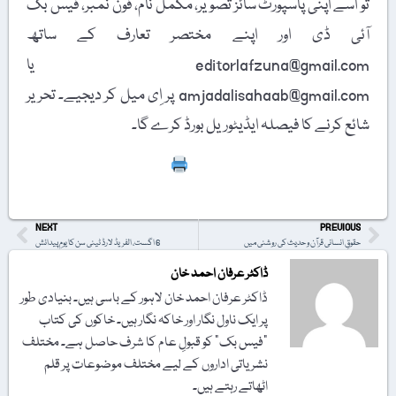
تو اسے اپنی پاسپورٹ سائز تصویر، مکمل نام، فون نمبر، فیس بُک
آئی ڈی اور اپنے مختصر تعارف کے ساتھ
editorlafzuna@gmail.com یا
amjadalisahaab@gmail.com پر اِی میل کر دیجیے۔ تحریر
شائع کرنے کا فیصلہ ایڈیٹوریل بورڈ کرے گا۔
Print
NEXT
PREVIOUS
حقوقِ انسانی قرآن و حدیث کی روشنی میں
6 اگست، الفریڈ لارڈ ٹینی سن کا یومِ پیدائش
ڈاکٹر عرفان احمد خان
ڈاکٹر عرفان احمد خان لاہور کے باسی ہیں۔ بنیادی طور
پر ایک ناول نگار اور خاکہ نگار ہیں۔ خاکوں کی کتاب
"فیس بک" کو قبولِ عام کا شرف حاصل ہے۔ مختلف
نشریاتی اداروں کے لیے مختلف موضوعات پر قلم
اٹھاتے رہتے ہیں۔