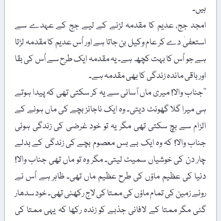
ہیں۔
امجد جج، عدیم کا مقدمہ لڑنے کے لیے جج کے عہدے سے
استعفیٰ دے کر عام وکیل بن جاتا ہے اور اُس عدیم کا مقدمہ لڑتا
ہے جو اُس کا بہت کچھ ہے۔ یہ مقدمہ ایک طرح سے اُس کی بقا
اور باقی ماندہ زندگی کا بھی مقدمہ ہے۔
’’جناب والا! میری ماں آسانی سے یہ کر سکتی تھی کہ پیدا ہوتے
ہی میرا گلا گھونٹ دیتی۔ وہ ایک ناجائز بچے کی ماں ہونے کے
الزام سے بچ سکتی تھی مگر یہ تو خود غرضی کی زندگی ہوئی
جناب والا! کہ وہ ایک بے بس معصوم بچے کی زندگی کے بدلے
چار دن کی خوشیاں سمیٹ لیتی۔ مگر وہ تو ماں تھی جناب والا!
دنیا کی عظیم ماؤں کی طرح عظیم ماں تھی۔ ظاہر ہے اُس نے
روئے زمین کی تمام ماؤں کی ممتا کی لاج رکھنی تھی۔ خود سدھار
گئی مگر ممتا کے لافانی جذبے کو زندہ رکھا کہ یہی ممتا کی