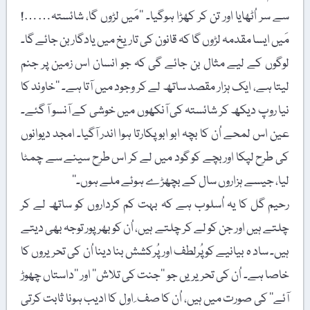
سے سر اُٹھایا اور تن کر کھڑا ہوگیا۔ ’’مَیں لڑوں گا، شائستہ……!
مَیں ایسا مقدمہ لڑوں گا کہ قانون کی تاریخ میں یادگار بن جائے گا۔
لوگوں کے لیے مثال بن جائے گی کہ جو انسان اس زمین پر جنم
لیتا ہے، ایک ہزار مقصد ساتھ لے کر وجود میں آتا ہے۔ ’’خاوند کا
نیا روپ دیکھ کر شائستہ کی آنکھوں میں خوشی کے آنسو آ گئے۔
عین اس لمحے اُن کا بچہ ابو ابو پکارتا ہوا اندر آگیا۔ امجد دیوانوں
کی طرح لپکا اور بچے کو گود میں لے کر اس طرح سینے سے چمٹا
لیا، جیسے ہزاروں سال کے بچھڑے ہوئے ملے ہوں۔‘‘
رحیم گل کا یہ اُسلوب ہے کہ بہت کم کرداروں کو ساتھ لے کر
چلتے ہیں اور جن کو لے کر چلتے ہیں، اُن کو بھرپور توجہ بھی دیتے
ہیں۔ ساد ہ بیانیے کو پُرلطف اور پُرکشش بنا دینا اُن کی تحریروں کا
خاصا ہے۔ اُن کی تحریریں جو ’’جنت کی تلاش‘‘ اور ’’داستاں چھوڑ
آئے‘‘ کی صورت میں ہیں، اُن کا صف ِ اول کا ادیب ہونا ثابت کرتی