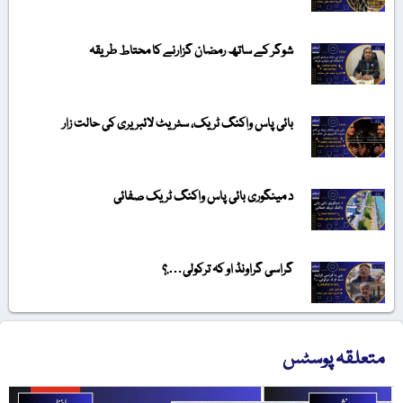
شوگر کے ساتھ رمضان گزارنے کا محتاط طریقہ
بائی پاس واکنگ ٹریک، سٹریٹ لائبریری کی حالت زار
د مینگوری بائی پاس واکنگ ٹریک صفائی
گراسی گراونڈ او کہ ترکولی….؟
متعلقہ پوسٹس