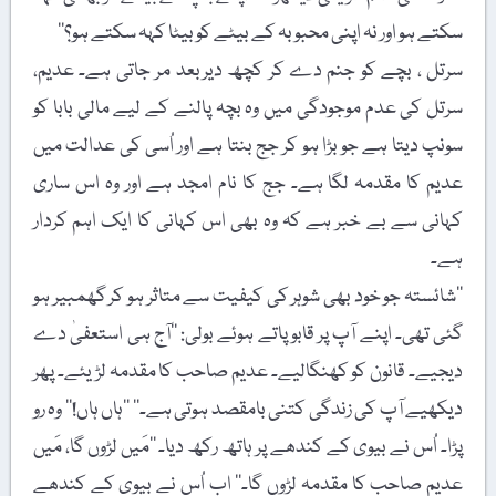
سکتے ہو اور نہ اپنی محبوبہ کے بیٹے کو بیٹا کہہ سکتے ہو؟‘‘
سرتل ، بچے کو جنم دے کر کچھ دیربعد مر جاتی ہے۔ عدیم،
سرتل کی عدم موجودگی میں وہ بچہ پالنے کے لیے مالی بابا کو
سونپ دیتا ہے جو بڑا ہو کر جج بنتا ہے اور اُسی کی عدالت میں
عدیم کا مقدمہ لگا ہے۔ جج کا نام امجد ہے اور وہ اس ساری
کہانی سے بے خبر ہے کہ وہ بھی اس کہانی کا ایک اہم کردار
ہے۔
’’شائستہ جو خود بھی شوہر کی کیفیت سے متاثر ہو کر گھمبیر ہو
گئی تھی۔ اپنے آپ پر قابو پاتے ہوئے بولی: ’’آج ہی استعفیٰ دے
دیجیے۔ قانون کو کھنگالیے۔ عدیم صاحب کا مقدمہ لڑیئے۔ پھر
دیکھیے آپ کی زندگی کتنی بامقصد ہوتی ہے۔‘‘ ’’ہاں ہاں!‘‘ وہ رو
پڑا۔ اُس نے بیوی کے کندھے پر ہاتھ رکھ دیا۔ ’’مَیں لڑوں گا، مَیں
عدیم صاحب کا مقدمہ لڑوں گا۔‘‘ اب اُس نے بیوی کے کندھے