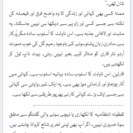
شان تھی۔‘‘
ممتا کسی بھی کہانی اور زندگی کا وہ واضح فرق اور فیصلہ کن
نکتہ ہے جسے کسی اور زاویے سے دیکھا ہی نہیں جاسکتا۔ یہ
مثبت اور لافانی جذبہ ہے۔ اس ناولٹ کا اُسلوب سادہ مگر پُرکار
ہے۔ مادری زبان پشتو ہونے کے باوجود رحیم گل کی خوب صورت
اُردو نثر قاری کو متاثر کیے بغیر نہیں رہتی۔ بہت ناپ تول کر
لکھتے ہیں۔
قارئین، اس ناولٹ کا اسلوب سادہ بیانیہ اسلوب ہے۔ کہانی میں
اُتار چڑھاؤ اور ڈرامائی موڑ بھی ہے۔ یہ ایک غیر روایتی سی کہانی
ہے جسے ایک بڑے کہانی کار نے بھرپور طریقے سے لکھا ہے۔
………………………………………..
لفظونہ انتظامیہ کا لکھاری یا نیچے ہونے والی گفتگو سے متفق
ہونا ضروری نہیں۔ اگر آپ بھی اپنی تحریر شائع کروانا چاہتے ہیں،