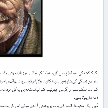
اگر کرکٹ کی اصطلاح میں ’’آل راؤنڈر‘‘ کہا جائے ، تو زیادہ بہتر ہوگا۔ ی
سارا دن زندگی کی شاہراہ پر ہانپتا کانپتا بولایا بولایا سر پٹ بھاگ رہا ہ
کے بند نلکے سے اور گیس چھولہے کے لیک شدہ پایپ کی مرمت سے لے 
ذمہ دار ہوتا ہے۔
مَیں ایک متوسط قسم کے باپ پر روشنی ڈالتے ہوئے اُس کی خصوصیا