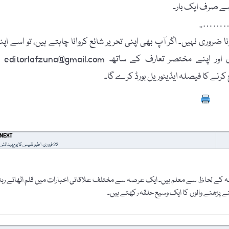
 ہے صرف ایک بار۔
………
 ضروری نہیں۔ اگر آپ بھی اپنی تحریر شائع کروانا چاہتے ہیں، تو اسے اپن
پاسپورٹ سائز تصویر، مکمل نام، فون نمبر، فیس بُک
Prin
NEXT
22 فروری، اطہر نفیس کا یومِ پیدائش
 کے لحاظ سے معلم ہیں۔ ایک عرصہ سے مختلف علاقائی اخبارات میں قلم اٹھاتے رہ
نے پڑھنے والوں کا ایک وسیع حلقہ رکھتے ہیں۔