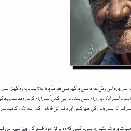
ہ بے چارہ اس وطنِ عزیز میں ہر گھر میں تقریباً پایا جاتا ہے۔ یہ وہ گھوڑا ہے ج
وتا ہے۔ اُسے ایک پل آرام نہیں ہوتا۔ نہ ہی کوئی اُسے آرام کرنے دیتا ہے۔ وہ گھ
کر اپنے باس کی جھڑکیوں اور دفتر کی فائلوں کے انبار تک کو نپٹانے ک
ت پر نوٹ لکھ رہا ہوں۔ کیوں کہ وہ ہر فنِ مولا قسم کی چیز ہے۔ اس لی