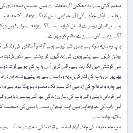
مجبور کرتی ہے۔ یہ دھکتی آگ معاشرے میں احساسِ ذمہ داری کی 
رہتا ہے۔ ایک جذبے کی آگ جو اپنی نسل کو آگے بڑھانے کا جذبہ ہے
ہے۔ ہر انسان دوسرے انسان کو اپنے سے آگے بڑھتے ہوئے نہیں دیکھ
آگے بڑھے۔ اُس سے بڑے مقام کو چھوے۔
باپ وہ سایہ ہوتا ہے جس کے نیچے بچے آرام و آسائش کی زندگی گز
روشن کرنوں سے اپنے بچوں کی زندگیوں کو روشنی سے منور کردیتا 
سی کوشش میں لگا رہتا ہے۔ قدر کریں اُس باپ کی جو بے لوث دوس
بھرپور اس باپ کی قدر کریں۔ یہ وہ انسان ہے جو اپنے پودے اور درخت
بے چارہ یا تو فالج کی زد میں آکر بستر تک محدود ہوچکا ہوتا ہے یا 
اس قربانی دینے والے باپ کی، ساری زندگی بھر کے پیاسے دوڑنے والے
اُس باپ کی جو بڑھاپے میں اپنے نوجواں بیٹے یا بیٹی کی صحبت کا 
ساتھ چاہتا ہے۔
باپ جب موت کی چادر اُوڑھ لیتا ہے، تو دنیا کی ساری دولت اُسے وا