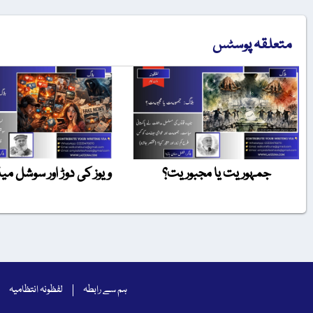
متعلقہ پوسٹس
جمہوریت یا مجبوریت؟
ویوز کی دوڑ اور سوشل میڈ
ہم سے رابطہ
لفظونہ انتظامیہ