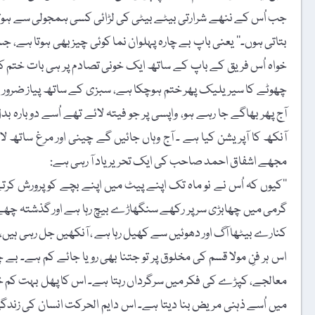
جب اُس کے ننھے شرارتی بیٹے بیٹی کی لڑائی کسی ہمجولی سے ہوتی ہے، تو
بتاتی ہوں۔‘‘ یعنی باپ بے چارہ پہلوان نما کوئی چیز بھی ہوتا ہے،
خواہ اُس فریق کے باپ کے ساتھ ایک خونی تصادم پر ہی بات ختم کی
چھوٹے کا سیریلیک پھر ختم ہوچکا ہے، سبزی کے ساتھ پیاز ضرور 
آج پھر بھاگے جا رہے ہو، واپسی پر جو فیتہ لائے تھے اُسے دوبارہ 
آنکھ کا آپریشن کیا ہے ۔ آج وہاں جائیں گے چینی اور مرغ ساتھ ل
مجھے اشفاق احمد صاحب کی ایک تحریر یاد آ رہی ہے:
’’کیوں کہ اُس نے نو ماہ تک اپنے پیٹ میں اپنے بچے کو پرورش کر
گرمی میں چھابڑی سر پر رکھے سنگھاڑے بیچ رہا ہے اور گذشتہ چھے س
کنارے بیٹھا آگ اور دھوئیں سے کھیل رہا ہے ، آنکھیں جل رہی ہیں، 
اس ہر فنِ مولا قسم کی مخلوق پر تو جتنا بھی رویا جائے کم ہے۔ ب
معالجے، کپڑے کی فکر میں سرگرداں رہتا ہے۔ اس کا پھل بہت کم خوش 
میں اُسے ذہنی مریض بنا دیتا ہے۔ اس دایم الحرکت انسان کی زند