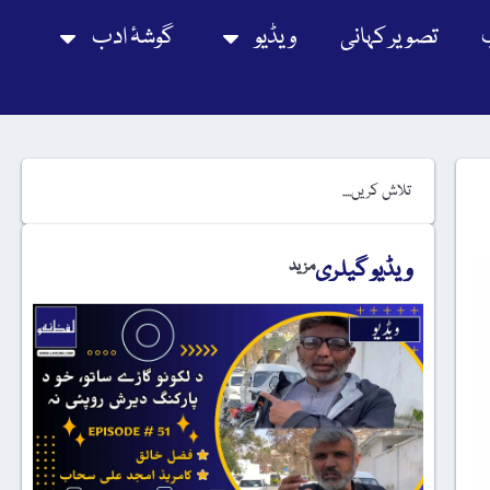
تصویر کہانی
ویڈیو
گوشۂ ادب
ویڈیو گیلری
مزید