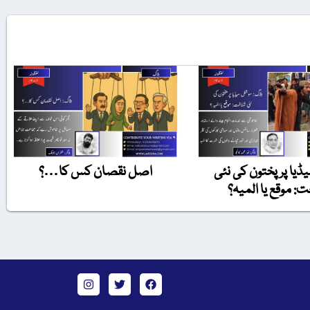
یا پر پختون کی نئی
اصل نقصان کس کا…؟
: موقع یا المیہ؟