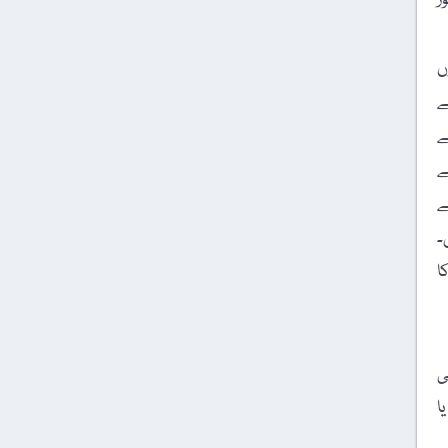
ر
ں
ے
ے
ے
ے
۔
ا
ی
 آئی ڈی اور اپنے مختصر تعارف کے ساتھ editorlafzuna@gmail.com یا