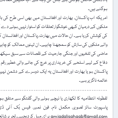
بالادستی حاصل ہوگئی ہے جس کی وجہ سے اب خلیجی ممالک رفتہ ر
ہوگئے ہیں۔
امریکہ اب پاکستان، بھارت اور افغانستان میں بھی اسی طرح کی ب
ملکوں کے درمیان کبھی خوشگوار تعلقات کو استوار نہیں ہونے دے گا۔
کی کوشش کررہا ہے۔ ان حالات میں بھارت، پاکستان اور افغانستان ک
والے ملکوں کی سازش کو سمجھنا چاہیے۔ ان تینوں ممالک کو چاہی
ماضی کی تلخیوں اور جنگی جارحیت کے نقصانات سے سبق سیکھیں ا
دفاع کے لیے اسلحے کی خریداری پر خرچ کی جانے والی خطیر رقم
پاکستان ہو یا بھارت اور افغانستان یہ ایک دوسرے کے دشمن نہ
خاتمہ ناگزیر ہے۔
………………………………………………………
لفظونہ انتظامیہ کا لکھاری یا نیچے ہونے والی گفتگو سے متفق ہونا
amjadalisahaab@gmail.com پر اِی میل کر دیجیے۔ تحریر شائع کرنے کا فیصلہ ایڈیٹوریل بورڈ کرے گا۔