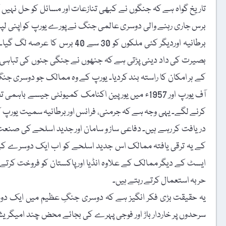
برس جاری رہنے والی دوسری عالمی جنگ نے پورے یورپ کو اپنی لپ
برطانیہ اوردیگر کئی ملکوں کو 0
بصیرت کی داد دینی پڑتی ہے کہ جنھوں نے جنگی جنوں کی تباہی 
آف یورپ اور 1957ء میں یورپین اکنامک کمیونٹی جیس
کرنے لگے۔ یہی وجہ ہے کہ جرمنی، فرانس اور برطانیہ سمیت یورپ 
دریافت کر رہے ہیں۔ دفاعی ساز و سامان اور جدید اسلحے کی صنعت 
کے یہ ترقی یافتہ ممالک اس جدید اسلحے کو اب ایک دوسرے کے
ایسٹ کے دیگر ممالک کے علاوہ انڈیا اور پاکستان کو فروخت کرتے 
حربہ استعمال کرتے رہتے ہیں۔
یہ حقیقت بڑی فکر انگیز ہے کہ دوسری جنگِ عظیم میں ایک د
سرحدوں پر خاردار باڑ اور فوجی پہرے کی بجائے محض چند امیگریش