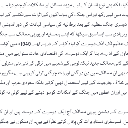
یٹ میں لیے رکھا اور اس جنگ کی ہولناکیوں کے اثرات سے نکلنے کے لی
3 سے 40 برس کا عرصہ لگ گیا۔ دوسری جنگ عظیم کے بعد برطانیہ کی سیاسی قیادت کی دور اندیشی ا
وبربادی سے ایسا سبق سیکھا کہ اپنے ہمسایہ اور یورپی ممالک سے جن
کے ہر امکان کا راستہ بند کردیا۔ یورپ کے وہ ممالک جو دوسری جنگ عظیم تک ایک دوسرے کو تباہ کرنے کے درپے تھے،
ے باہمی تعاون کے ادارے بنا کر ایک دوسرے کی اقتصادی حالت سنوارنے میں مد
کے کئی ممالک جدید ٹیکنالوجی کے شعبے میں ترقی کی نئی نئی منزلوں ک
بھی ان ممالک میں دن دو گنی اور رات چو گنی ترقی کر رہی ہے، مگر یور
 خلاف جارجیت کے لیے استعمال نہیں کرتے بلکہ سعودی عرب اور مڈ
ہیں اور ان خطوں میں جنگ کے امکانات کو ہوا دینے کے لیے کوئی نہ کوئ
وسرے کے دشمن یورپی ممالک آج ایک دوسرے کے دوست ہیں اور ان ک
ن افسرسفری دستاویزات کی پڑتال کرتے نظر آتے ہیں۔ ان ملکوں نے جنگو