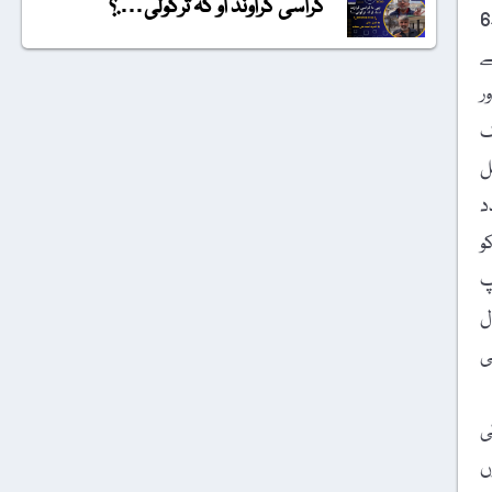
گراسی گراونڈ او کہ ترکولی….؟
تاریخ گواہ ہے کہ جنگوں نے کبھی تنازعات اور مسائل کو حل نہیں کیا بلکہ بنی نوع انسان کے لیے مزید مسائل اور مشکلات کو جنم دیا ہے۔6
ے
ور
گ
 1949ء میں کونسل
د
و
پ
ل
ی
ی
ں