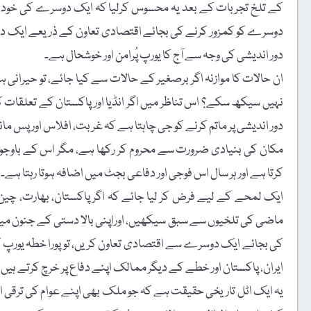
کے تلخ تجربات کے بعد یہ محسوس کرلیا کہ ایک دوسرے کی خود
دوسرے کو کمزور کرنے کی بجائے اقتصادی تعاون کے ذریعے ایک دوس
دور اندیشی کی وجہ سے آج کا یورپ پُرامن اور خوشحال ہے۔
ان حالات کا موازنہ اگر برصغیر کے حالات سے کیا جائے، تو حیران
نہیں سیکھ سکے؟ اس تناظر میں اگر انڈیا اور پاکستان کے تعلقات کا
دور اندیشی پر ماتم کرنے کو جی چاہتا ہے کہ غربت، افلاس اور پس مان
کرتا ہے اور ہر سال اس فوجی اور دفاعی بجٹ میں اضافہ ہوتا رہتا ہے۔
ایک لمحے کے لیے فرض کر لیا جائے کہ اگر پاکستان، بھارت، چین،
ماضی کی تلخیوں سے سبق سیکھیں، اوراپنی بالا دستی کے جنون میں
کی بجائے ایک دوسرے سے اقتصادی تعاون کریں، تو پورا خطہ یورپ کی 
ایران، پاکستان اور خطے کے دیگر ممالک اپنے دفاع پر خرچ کرتے ہی
یہ ایک اٹل تاریخی حقیقت ہے کہ جو ملک بھی اپنے عوام کی ترقی او