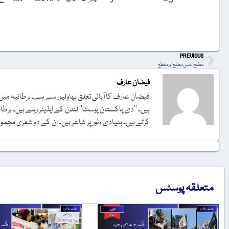
t
PREVIOUS
مطلع، حسنِ مطلع اور مقطع
فیضان عارف
فیضان عارف کا آبائی تعلق بہاولپور سے ہے۔ برطانیہ میں
ہیں۔ ‏‏’’دی پاکستان پوسٹ‘‘ لندن کے ایڈیٹر رہے ہیں۔ برطان
کرتے ہیں۔ بنیادی طور پر شاعر ہیں۔ ان کے دو شعری مجموعے 
متعلقہ پوسٹس