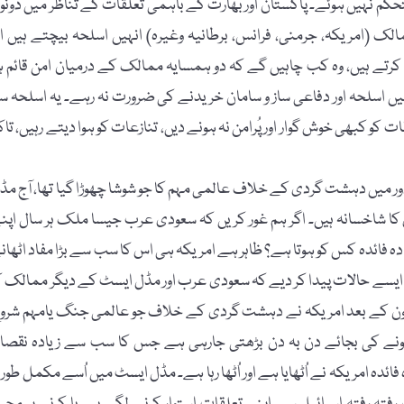
تحکم نہیں ہوئے۔ پاکستان اور بھارت کے باہمی تعلقات کے تناظر میں دونو
 (امریکہ، جرمنی، فرانس، برطانیہ وغیرہ) انہیں اسلحہ بیچتے ہیں او
کرتے ہیں، وہ کب چاہیں گے کہ دو ہمسایہ ممالک کے درمیان امن قائم ہ
انہیں اسلحہ اور دفاعی ساز و سامان خریدنے کی ضرورت نہ رہے۔ یہ اسلحہ سا
کبھی خوش گوار اور پُرامن نہ ہونے دیں، تنازعات کو ہوا دیتے رہیں، تاک
 دور میں دہشت گردی کے خلاف عالمی مہم کا جو شوشا چھوڑا گیا تھا، آج مڈ
ا شاخسانہ ہیں۔ اگر ہم غور کریں کہ سعودی عرب جیسا ملک ہر سال اپن
 سے زیادہ فائدہ کس کو ہوتا ہے؟ ظاہر ہے امریکہ ہی اس کا سب سے بڑا مفاد اٹھان
ایسے حالات پیدا کر دیے کہ سعودی عرب اور مڈل ایسٹ کے دیگر ممالک ک
یون کے بعد امریکہ نے دہشت گردی کے خلاف جو عالمی جنگ یامہم شرو
ونے کی بجائے دن بہ دن بڑھتی جارہی ہے جس کا سب سے زیادہ نقصا
دہ امریکہ نے اُٹھایا ہے اور اُٹھا رہا ہے۔ مڈل ایسٹ میں اُسے مکمل طور پ