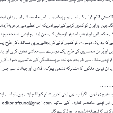
فتہ اسرائیل سے اپنے تعلقات استوار کرنے لگے ہیں یا کرنے پر مجبو
الادستی قائم کرنے کے لیے برسرِپیکار ہے۔ اس مقصد کے لیے وہ ان تینو
 چین اور ایران کو کمزور کرنے کے لیے امریکہ اس خطے میں ہر حربہ آزمان
ے حکمرانوں اور اربابِ اختیار کو ہوش کے ناخن لینے چاہئیں۔ اسلحہ بیچن
ے کہ وہ ایک دوسرے کو کمزور کرنے کی بجائے یورپی ممالک کی طرح اپن
ور پُرامن ہمسایوں کی طرح ایک دوسرے سے معاشی تعاون کریں اور اپن
 کو اپنے ملک سے غربت، جہالت اور پسماندگی کے خاتمے پر صرف کریں
یں۔ ان تینوں ملکوں کا مشترکہ دشمن بھوک، افلاس اور جہالت ہے جس ک
……
 ضروری نہیں۔ اگر آپ بھی اپنی تحریر شائع کروانا چاہتے ہیں، تو اسے اپن
پاسپورٹ سائز تصویر، مکمل نام، فون نمبر، فیس بُک