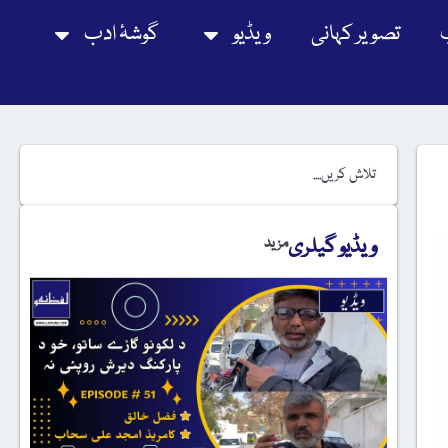
تصویر کہانی
ویڈیو
گوشۂ ادب
ویڈیو گیلری
مزید