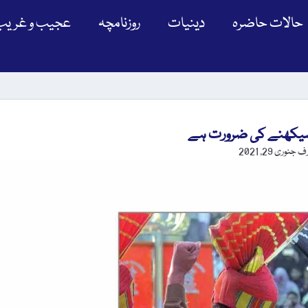
حالات حاضرہ
دینیات
روزنامچہ
عجیب و غریب
سیکھنے کی ضرورت ہے
رف
جنوری 29, 2021