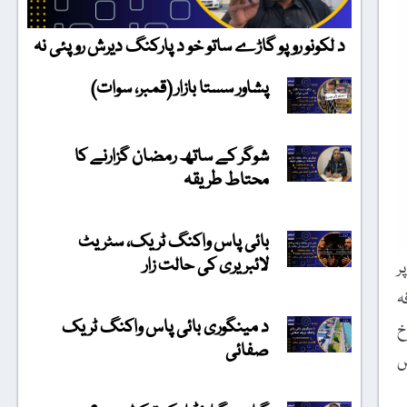
د لکونو روپو گاڑے ساتو خو د پارکنگ دیرش روپئی نہ
پشاور سستا بازار (قمبر، سوات)
شوگر کے ساتھ رمضان گزارنے کا
محتاط طریقہ
بائی پاس واکنگ ٹریک، سٹریٹ
لائبریری کی حالت زار
ر
ہ
د مینگوری بائی پاس واکنگ ٹریک
خ
صفائی
ں