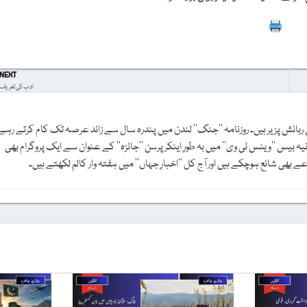
Prin
NEXT
ادب کی تعریف
 رہائش پزیر ہیں۔ ‏روزنامہ ’’جنگ‘‘ لندن میں پندرہ سال سے زائد عرصہ تک کام کرتے رہے
یہ بیس ’’وینس ٹی وی‘‘ میں بہ ‏طورِ اینکر پرسن ’’جائزہ‘‘ کے عنوان سے ایک پروگرام بھی
بھی شائع ‏ہوچکے ہیں اور آج کل ’’اخبارِ جہاں‘‘ میں ہفتہ وار کالم لکھتے ہیں۔