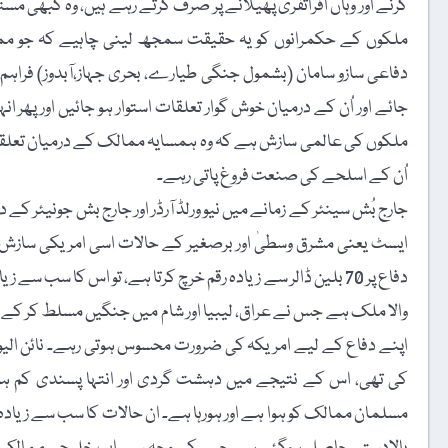
کرنے اور وہاں افراتفری پھیلانے پر صرف کرتے رہے ہیں، وہ کبھی مس
ملکوں کے حکمرانوں کو یہ حقیقت سمجھ لینی چاہیے کہ جو ممالک
دفاعی سازو سامان (بشمول جنگی طیارے، بحری جہاز،آبدوز) فراہم 
جائے اور اُن کے درمیان خوش گوار تعلقات استوار ہو جائیں اور پھر 
ملکوں کی عالمی سازش ہے کہ وہ ہمسایہ ممالک کے درمیان تعلقات کو 
اُن کے اسلحے کی صنعت فروغ پاتی رہے۔
جارج بُش سینئر کے زمانے میں نیو ورلڈ آرڈر اور جارج بش جونیئر کے
ایسٹ یعنی مشرق وسطیٰ اور برصغیر کے حالات اسی امریکی سازش ک
دفاع پر 70 بلین ڈالر سے زیادہ رقم خرچ کرتا ہے، تو اس کا سب
والا ملک ہے جس نے عراق، لیبیا اور شام میں جنگیں مسلط کر کے 
اپنے دفاع کے لیے امریکہ کی ضرورت محسوس ہوتی رہے۔ نائن ال
کی تھی، اس کے نتیجے میں دہشت گردی اور انتہا پسندی کم ہ
مسلمان ممالک کو ہوا ہے اور ہورہا ہے۔ ان حالات کا سب سے زیادہ فائ