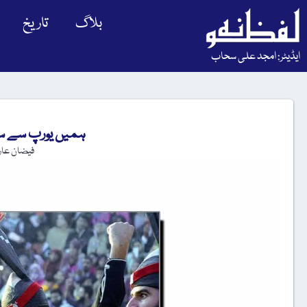
بلاگ
تاریخ
ایڈیٹر: امجد علی سحاب
ہمیں یورپ سے 
فیضان عا