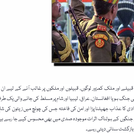
یلے اور ملک کمزور لوگوں، قبیلوں اور ملکوں پر غالب آنے کے لیے ان پ
نگ ہو یا افغانستان، عراق، لیبیا اور شام پر مسلط کی جانے والی یک طرف
دی کا عذاب جھیلنا پڑا اور امن کی فاختہ جس کی چونچ میں زیتون کی شا
کی جنگوں کے ہولناک اثرات موجودہ صدی میں بھی محسوس کیے جا رہے ہی
 بازگشت سنائی دیتی رہے۔