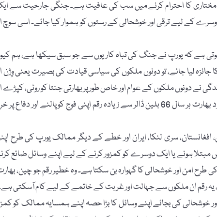
 مختاری کا احترام کرنے میں سب کی عافیت ہے۔ جنگی جارحیت سے ای
رے کے لیے ترقی اور خوشحالی کے رستوں کو ہموار کیا جائے۔ اسی سوچ او
ی ہوتی ہے کہ یورپ نے جنگ کی تباہ کاریوں سے جو سبق سیکھا ہے، ہم کیو
 جائزہ لیا جائے، تو دونوں ملکوں کی سیاسی قیادت کی بصیرت یعنی وِژن او
دگی نے دونوں ملکوں کے عوام اور خاص طور پر بھارتی جنتا کو روٹی، کپڑے او
مکان کی بنیادی ضرورت سے محروم کر رکھا ہے، مگر اس کے باوجود بھارت ہر سال 66 بلین ڈالر سے زیادہ رقم اپنی فوج کو پالنے اور دفاع پر
 افغانستان، سری لنکا، ایران اور خطے کے دیگر ممالک یورپ کی طرح اپن
 مبتلا ہونے یا ایک دوسرے کو کمزور کرنے کے لیے اپنے وسائل ضائع کرن
طرح امن اور خوشحالی کا گہوارہ بن سکتا ہے۔ وہ خطیر رقم جو چین، بھارت
ں، یہ رقم ان ملکوں سے جہالت اور غربت کے خاتمے کے لیے کام آسکتی ہے۔
ر خوشحالی کی بجائے اپنے وسائل کا بڑا حصہ اپنے ہمسایہ ممالک کو کمزو