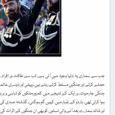
جب سے ہماری یہ دنیا وجود میں آئی ہے، تب سے طاقت ور افراد، قب
حملے کرتے اور جنگیں مسلط کرتے رہتے ہیں۔ پہلی اور دوسری عالمی ج
جنگی جارحیت، ہر ایک کے نتیجے میں کمزورملکوں کو تباہی و بربا
ہوا کرتی تھی، باردو کے غبار میں کہیں گم ہوگئی۔ گذشتہ صدی 
اور شائد ہمارے بعد آنے والی نسلوں کو بھی ان جنگوں کے اثرات کی