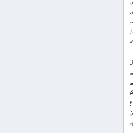
ں
ر
و
ز
ہ
ل
ے
ے
و
ع
ن
ر