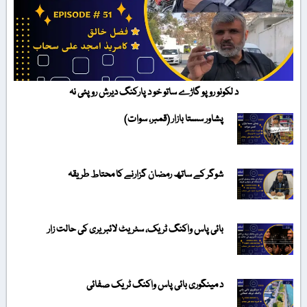
د لکونو روپو گاڑے ساتو خو د پارکنگ دیرش روپئی نہ
پشاور سستا بازار (قمبر، سوات)
شوگر کے ساتھ رمضان گزارنے کا محتاط طریقہ
بائی پاس واکنگ ٹریک، سٹریٹ لائبریری کی حالت زار
د مینگوری بائی پاس واکنگ ٹریک صفائی