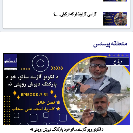
گراسی گراونڈ او کہ ترکولی….؟
متعلقہ پوسٹس
د لکونو روپو گاڑے ساتو خو د پارکنگ دیرش روپئی نہ