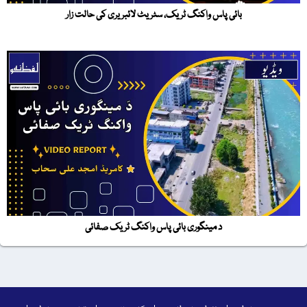
بائی پاس واکنگ ٹریک، سٹریٹ لائبریری کی حالت زار
د مینگوری بائی پاس واکنگ ٹریک صفائی