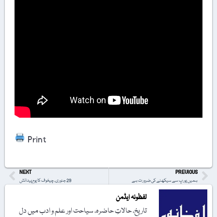
Print
NEXT
PREVIOUS
ہمیں یورپ سے سیکھنے کی ضرورت ہے
29 جنوری، چیخوف کا یومِ پیدائش
لفظونہ ایڈمن
تاریخ، حالاتِ حاضرہ، سیاحت اور علم و ادب میں دل