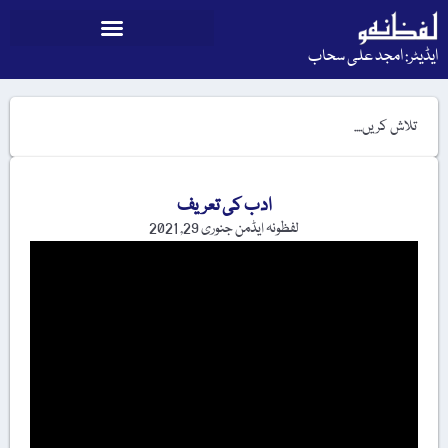
ایڈیٹر: امجد علی سحاب
ادب کی تعریف
لفظونہ ایڈمن
جنوری 29, 2021