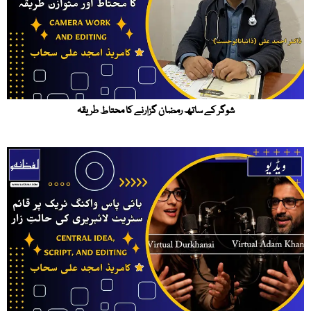
شوگر کے ساتھ رمضان گزارنے کا محتاط طریقہ