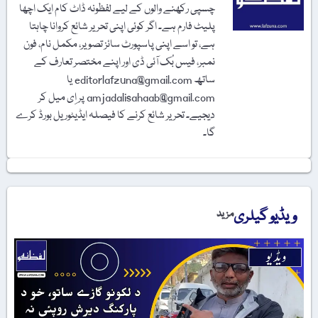
چسپی رکھنے والوں کے لیے لفظونہ ڈاٹ کام ایک اچھا
پلیٹ فارم ہے۔ اگر کوئی اپنی تحریر شائع کروانا چاہتا
ہے، تو اسے اپنی پاسپورٹ سائز تصویر، مکمل نام، فون
نمبر، فیس بُک آئی ڈی اور اپنے مختصر تعارف کے
ساتھ editorlafzuna@gmail.com یا
amjadalisahaab@gmail.com پر اِی میل کر
دیجیے۔ تحریر شائع کرنے کا فیصلہ ایڈیٹوریل بورڈ کرے
گا۔
ویڈیو گیلری
مزید