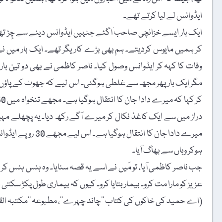
ایڈوانس لے لیا کرتے تھے۔
ایک بار ایسے خزانچی صاحب آگئے جنہیں ایڈوانس دینے سے چِڑ تھ
کر ہمیں مایوس کردیتے۔ ہم بھی بڑے کاریگر تھے۔ ایک بار میں نے دا
وفات کا کہہ کر ایڈوانس وصول کیا۔ ناصر کاظمی نے بھی دو تین بار
مگر ایک بار پھر مجھ سے غلطی ہوگئی۔ اس لیے کہ جھوٹ کے پاؤں نہ
دراز میں سے ایک کاغذ نکال کر میرے آگے رکھ دیا۔ یہ پچھلے مہ
میرے دادا جان کا ا
ہوکر وہاں سے بھاگ آیا۔
جب ناصر کاظمی آیا، تو مَیں نے اسے یہ قصہ سنایا۔ وہ ہنس ہنس کر 
عزیز کو مارا مت کرو۔ بیمار بتایا کرو۔ کیوں کہ بیماری طول پکڑ سکت
(اے حمید کی خاکوں کی کتاب ’’چاند چہرے‘‘، مطبوعہ ’’مکتبہ القریش‘‘، سنِ اشاعت 1995ء ک