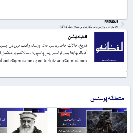
t
PREVIOUS
24 جنوری، جب اولین بوائے سکاؤٹ فوجی دستہ منظم کیا گیا
لفظونہ ایڈمن
تاریخ، حالاتِ حاضرہ، سیاحت اور علم و ادب میں دل چسپی 
کروانا چاہتا ہے، تو اسے اپنی پاسپورٹ سائز تصویر، مکمل 
editorlafzuna@gmail.com یا amjadalisahaab@gmail.com پر اِی میل کر دیجیے۔ تحریر شائع کرنے کا فیصلہ ایڈیٹوریل بورڈ کرے گا۔
متعلقہ پوسٹس