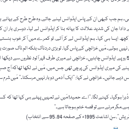
ی۔ ہم جب کبھی ان کے پاس ایڈوانس لینے جاتے، وہ طرح طرح کے بہانے بن
دا جان کی شدید علالت کا بہانہ بنا کر ایڈوانس لے لیا۔ دوسری بار ان ک
 کچھ ایسا ہی کیا۔ ہم ایڈوانس لے کر آتے، تو کمرے میں آکر خوب ہنستے
یں ہوتے۔ مَیں خزانچی کے پاس گیا، تو بڑی دردناک بلکہ الم ناک صورت بن
کر کہا کہ میرے دادا جان کا انتقال ہوگیا ہے۔ مجھے تنخواہ میں 50 روپے ایڈوانس چاہئیں۔ خزانچی نے میری طرف قہر آلود نظروں سے دیکھا 
ینے کی میری ایڈوانس کی پرچی تھی جس میں، مَیں نے لکھا تھاکہ آج صب
نتقال ہوگیا ہے۔ اس لیے مجھے 30 روپے ایڈوانس دیے جائیں۔ خزانچی نے کہا: ’’ایک آدمی دو بار نہیں مرسکتا۔‘‘ مَیں شرم س
دُہرا ہوگیا۔ کہنے لگا، ’’اے حمید! مَیں نے تمہیں پہلے ہی کہا تھا کہ کس
ی ہے،مگر مرنے سے تو قصہ ختم ہوجاتا ہے۔‘‘
ے صفحہ 94، 95 سے انتخاب)