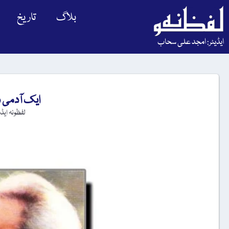
بلاگ
تاریخ
ایڈیٹر: امجد علی سحاب
ایک آدمی دو
لفظونہ ایڈ