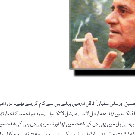
ر حسین اور علی سفیان آفاقی اور میں پہلے ہی سے کام کر رہے تھے۔ اس اخبا
بلڈنگ میں تھا۔ یہ مارشل لا سے مارشل لا تک والے سید نور احمد کا اخبار تھا
ہلے پہل میں بھی دن کی شفٹ میں تھا اور ناصر بھی دن ہی کی شفٹ می
توڑ توڑ کر دی جاتی تھی۔ ایڈوانس لینے کی بھی ہمیں اجازت تھی۔ ہم کافی رق