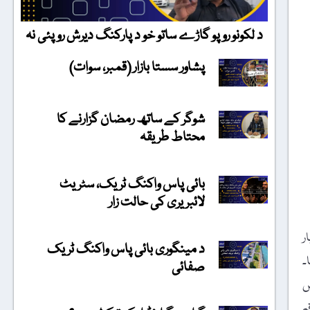
د لکونو روپو گاڑے ساتو خو د پارکنگ دیرش روپئی نہ
پشاور سستا بازار (قمبر، سوات)
شوگر کے ساتھ رمضان گزارنے کا
محتاط طریقہ
بائی پاس واکنگ ٹریک، سٹریٹ
لائبریری کی حالت زار
ر
د مینگوری بائی پاس واکنگ ٹریک
۔
صفائی
ں
م