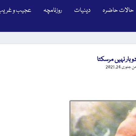
حالات حاضرہ
دینیات
روزنامچہ
عجیب و غریب
 بار نہیں مرسکتا
من
جنوری 24, 2021