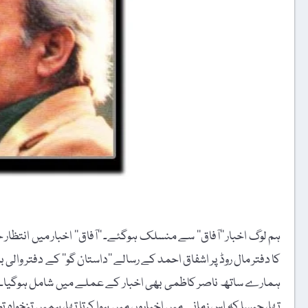
ہم لوگ اخبار ’’آفاق‘‘ سے منسلک ہوگئے۔ ’’آفاق‘‘ اخبار میں انتظا
کا دفتر مال روڈ پر اشفاق احمد کے رسالے ’’داستان گو‘‘ کے دفتر والی 
ہمارے ساتھ ناصر کاظمی بھی اخبار کے عملے میں شامل ہوگیا۔ پ
تھا، جیسا کہ اس زمانے میں اخباروں میں ہوا کرتا تھا، ہمیں تنخواہ 