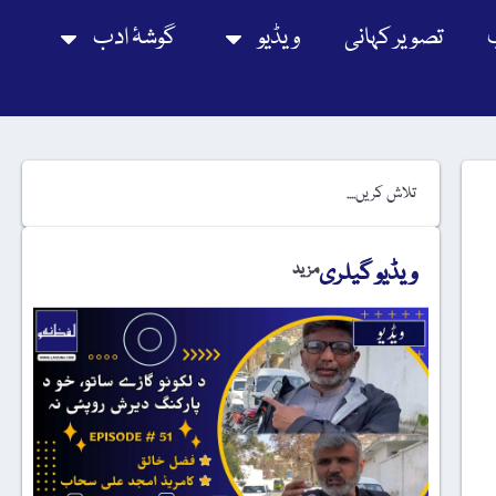
تصویر کہانی
ویڈیو
گوشۂ ادب
ویڈیو گیلری
مزید