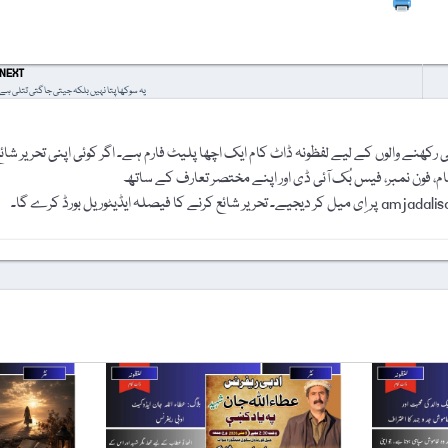
Prin
NEXT
یہ سوکھا پتا نہیں بلکہ جیتی جاگتی تتلی ہے
رکھنے والوں کے لیے لفظونہ ڈاٹ کام ایک اچھا پلیٹ فارم ہے۔ اگر کوئی اپنی تحریر شائ
نام، فون نمبر، فیس بُک آئی ڈی اور اپنے مختصر تعارف کے ساتھ