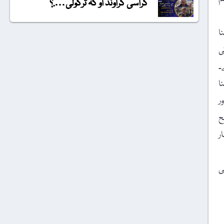
گراسی گراونڈ او کہ ترکولی….؟
ا
ی
۔
ا
اور
ح
ار
ی