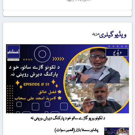
ویڈیو گیلری
مزید
د لکونو روپو گاڑے ساتو خو د پارکنگ دیرش روپئی نہ
پشاور سستا بازار (قمبر، سوات)