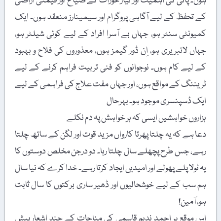
ہوں۔ پانی کی اہمیت اور تیار خوراک کے ضیاع اور قیمتی اراضی
کے تحفظ کے لیے آگاہی پروگرام اور سیمینارز منعقد ہوں۔ ایک
کمیونٹی سنٹر ہو، جہاں بے آسرا افراد کے لیے کوئی شیلٹر ہو،
جہاں لائبریری ہو، اِن ڈور گیمز ہوں، معذوروں کی فلاح و بہبود
کے لیے کام ہوں۔ نوجوانوں کو فنی تربیت فراہم کرنے کے لیے
ٹریننگ کے مواقع ہوں، اور جہاں مفت علاج کی فراہمی کے لیے
ایک ڈسپنسری موجود ہو۔ بہرحال
ہزاروں خواہشیں ایسی کہ ہر خواہش پہ دم نکلے
دعا ہے کہ یہ چلتا پھرتا کارواں مزید قوت اور لگن کے ساتھ چلتا
رہے، جس طرح پچھلے سال چلتا رہا۔ دو درجن مخلص دوستوں کا
یہ ٹولا پلے پھولے اور امیدیں ایجاد کرتا رہے۔ خدا کرے کہ نیا سال
ہم سب کے لیے خوشحالیوں اور ڈھیر ساری برکتوں کا سال ثابت
ہو، آمین!
اس موقع پر احمد ندیم قاسمی کی مناجات کے چند اشعار پیش