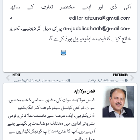
آئی ڈی اور اپنے مختصر تعارف کے ساتھ
editorlafzuna@gmail.com یا
amjadalisahaab@gmail.com پر اِی میل کر دیجیے۔ تحریر
شائع کرنے کا فیصلہ ایڈیٹوریل بورڈ کرے گا۔
Print
NEXT
PREVIOUS
30 دسمبر، سوویت اتحاد کے قیام کا دن
31 دسمبر، جب سوویت یونین کے آفیشل کام روک دیے گئے
فضل مولا زاہد
فضل مولا زاہد سوات کی مشہور سماجی شخصیت ہیں۔
سوات شرکتی کونسل سیدو شریف کے ایگزیکٹیو
ڈائریکٹر ہیں۔ ایک عرصہ سے مختلف علاقائی و قومی
نشریاتی اداروں میں مختلف موضاعات پر لکھتے چلے
آ رہے ہیں۔ آپ کا طنزیہ انداز آپ کو دیگر لکھاریوں سے
منفرد بناتا ہے۔