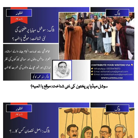
سوشل میڈیا پر پختون کی نئی شناخت: موقع یا المیہ؟