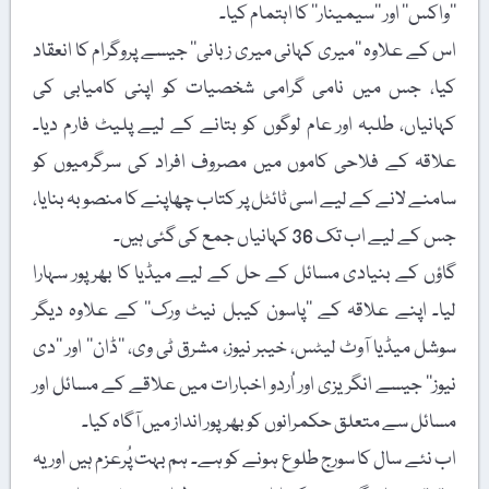
’’واکس‘‘ اور ’’سیمینار‘‘ کا اہتمام کیا۔
اس کے علاوہ ’’میری کہانی میری زبانی‘‘ جیسے پروگرام کا انعقاد
کیا، جس میں نامی گرامی شخصیات کو اپنی کامیابی کی
کہانیاں، طلبہ اور عام لوگوں کو بتانے کے لیے پلیٹ فارم دیا۔
علاقہ کے فلاحی کاموں میں مصروف افراد کی سرگرمیوں کو
سامنے لانے کے لیے اسی ٹائٹل پر کتاب چھاپنے کا منصوبہ بنایا،
جس کے لیے اب تک 36 کہانیاں جمع کی گئی ہیں۔
گاؤں کے بنیادی مسائل کے حل کے لیے میڈیا کا بھرپور سہارا
لیا۔ اپنے علاقہ کے ’’پاسون کیبل نیٹ ورک‘‘ کے علاوہ دیگر
سوشل میڈیا آوٹ لیٹس، خیبر نیوز، مشرق ٹی وی، ’’ڈان‘‘ اور ’’دی
نیوز‘‘ جیسے انگریزی اور اُردو اخبارات میں علاقے کے مسائل اور
مسائل سے متعلق حکمرانوں کو بھرپور انداز میں آگاہ کیا۔
اب نئے سال کا سورج طلوع ہونے کو ہے۔ ہم بہت پُرعزم ہیں اور یہ