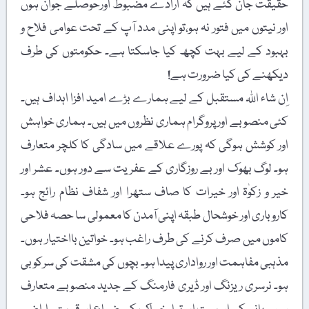
حقیقت جان گئے ہیں کہ ارادے مضبوط اورحوصلے جوان ہوں
اور نیتوں میں فتور نہ ہو،تو اپنی مدد آپ کے تحت عوامی فلاح و
بہبود کے لیے بہت کچھ کیا جاسکتا ہے۔ حکومتوں کی طرف
دیکھنے کی کیا ضرورت ہے!
اِن شاء اللہ مستقبل کے لیے ہمارے بڑے امید افزا اہداف ہیں۔
کئی منصوبے اور پروگرام ہماری نظروں میں ہیں۔ ہماری خواہش
اور کوشش ہوگی کہ پورے علاقے میں سادگی کا کلچر متعارف
ہو۔ لوگ بھوک اور بے روزگاری کے عفریت سے دور ہوں۔ عشر اور
خیر و زکوٰۃ اور خیرات کا صاف ستھرا اور شفاف نظام رائج ہو۔
کاروباری اور خوشحال طبقہ اپنی آمدن کا معمولی سا حصہ فلاحی
کاموں میں صرف کرنے کی طرف راغب ہو۔ خواتین بااختیار ہوں۔
مذہبی مفاہمت اور رواداری پیدا ہو۔ بچوں کی مشقت کی سرکوبی
ہو۔ نرسری ریزنگ اور ڈیری فارمنگ کے جدید منصوبے متعارف