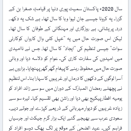
سال 2020ء پاکستان سمیت پوری دنیا پر قیامتِ صغرا بن کے
گزرا۔ یہ کرونا جیسے جان لیوا وبا کا سال تھا۔ بے شک یہ دکھ،
درد، پریشانی، بے روزگاری اور مہنگائی کے طوفان کا سال تھا۔
لیکن اس صورت حال میں یہ ’’خپل کلی وال کارواں کوکارئی
سوات‘‘ جیسی تنظیم کی ’’ایجاد‘‘ کا سال تھا، جس نے ناامیدی
میں امیدوں کی سفارت کاری کی۔ عوام کو دلاسہ دیا اور وبائی
صورت حال میں محفوظ رہنے کا پیغام گھر گھر پہنچایا۔ ہزاروں بے
آسرا لوگوں کے دکھوں کا درماں اور غریبوں کا سہارا بنا۔ اس تنظیم
نے پچھلے رمضان المبارک کے دوران میں سو سے زائد افراد کو
یومیہ افطار پیکیج بھی دیا اور راشن بھی تقسیم کیا۔ تیرہ سو سے
زیادہ غریبوں کو دیوارِ مہربانی کے ذریعے کپڑے اور جوتے دیے۔
سعودی عرب سے بھیجے گئے ایک ہزار گرم جیکٹ اور جرسیاں
فراہم کیں۔ عید الضحیٰ کے موقع پر لگ بھگ دوسو افراد کو