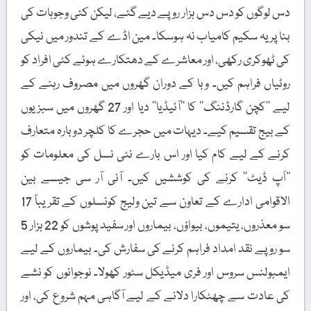
دس لوگوں کو دس دس ہزار روپے دیے گئے، لیکن کئی وجوہات کی
بنا پر یہ سکیم کامیاب نہ ہوسکا۔ مین اڈے کے تندور میں نیکی
کی ٹھوکری رکھی، اور معاشرے کے دھتکارے ہوئے کئی افراد کو
روٹیاں فراہم کیں۔ وبا کے دوران گھروں میں مصروف رہنے کے
لیے ’’کچن گارڈننگ‘‘ کا ’’آئیڈیا‘‘ دیا اور 27 گھروں میں سبزیوں
کے بیج تقسیم کیے۔ دیہات میں حجرے کا کلچر دوبارہ متعارف
کرنے کے لیے کام کیا اور اس بارے نئی نسل کی معلومات کو
’’اَپ ڈیٹ‘‘ کرنے کی کوششیں کیں۔ آئی آر سی جیسے بین
الاقوامی ادارے کے تعاون سے تین ولیج کونسلوں کے تقریباً 17
سو معذروں، یتیموں، بیواؤں، بیماروں اور سفید پوشوں کو 22 ہزار 5
سو روپے نقد امداد فراہم کرنے کی سفارش کی۔ بیماروں کے لیے
ایمبولنس سروس اور فری میڈیکل سٹور کھولا۔ نوجوانوں کو نشے
کی عادت سے چھٹکارا دلانے کے لیے آگاہی مہم شروع کی، اور