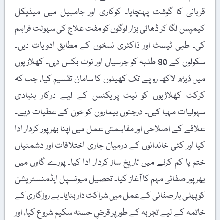
قربانی کا گوشت پہنچایا۔ کوکاری اور جامبیل میں میڈیکل
کیمپس لگا کر ڈھائی ہزار لوگوں کو مفت علاج کی سہولت فراہم
کی۔ طبی ٹیسٹ اور ڈاکٹری نسخوں کے مطابق ادویات دیں۔
سکولوں کے 90 طلبہ کو جرسیاں اور نوٹ بکس دیں۔ کھلاڑیوں
میں ڈیڑھ لاکھ روپے تک کھیلوں کا سامان تقسیم کیا، جب کہ
کرکٹ کھلاڑیوں کو نیٹ پریکٹس کے لیے درکار بنیادی
سہولیات مہیا کیں۔ درجنوں بیماروں کو خون کے عطیات دیے۔
علاقے کے اصلاحی اور مفاہمتی عمل میں اپنا بھرپور کردار ادا
کیا اور کئی خاندانوں کے درمیان جاری اختلافات اور دشمنیاں
ختم یا کم کرنے میں تاریخ ساز کردار ادا کیا۔ پورے گاوں میں
بھرپور صفائی مہم کا آغاز کیا۔ تحصیل میونسپل ایڈمنسٹریشن
کو پہلی بار صفائی کے عمل میں شراکت دار بنایا۔ بے روزگاری کے
خاتمہ کے لیے تجربہ کے طور پر قرضِ حسنہ سکیم شروع کیا، اور