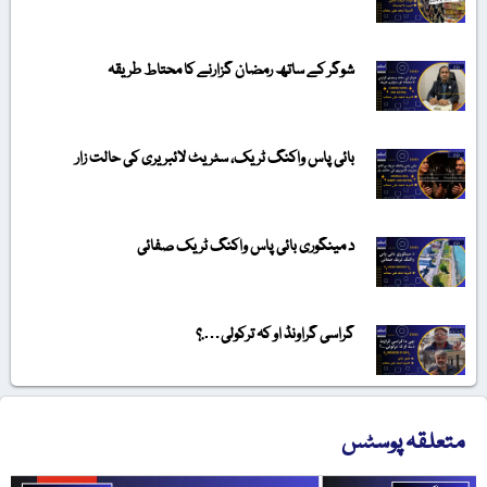
شوگر کے ساتھ رمضان گزارنے کا محتاط طریقہ
بائی پاس واکنگ ٹریک، سٹریٹ لائبریری کی حالت زار
د مینگوری بائی پاس واکنگ ٹریک صفائی
گراسی گراونڈ او کہ ترکولی….؟
متعلقہ پوسٹس