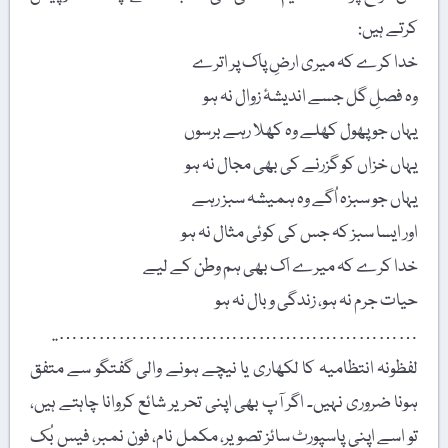
کرتے ہیں:
خدا کرے کہ میری ارضِ پاک پر اترے
وہ فصلِ گل جسے اندیشۂ زوال نہ ہو
یہاں جو پھول کھلے وہ کھلا رہے برسوں
یہاں خزاں کو گزرنے کی بھی مجال نہ ہو
یہاں جو سبزہ اُگے وہ ہمیشہ سبز رہے
اور ایسا سبز کہ جس کی کوئی مثال نہ ہو
خدا کرے کہ میرے اک بھی ہم وطن کے لیے
حیات جرم نہ ہو، زندگی وبال نہ ہو
………………………………………………..
لفظونہ انتظامیہ کا لکھاری یا نیچے ہونے والی گفتگو سے متفق
ہونا ضروری نہیں۔ اگر آپ بھی اپنی تحریر شائع کروانا چاہتے ہیں،
تو اسے اپنی پاسپورٹ سائز تصویر، مکمل نام، فون نمبر، فیس بُک