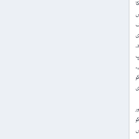
ا
س
ایک
ی
،
پ
۔
و
ی
ر
و
ں