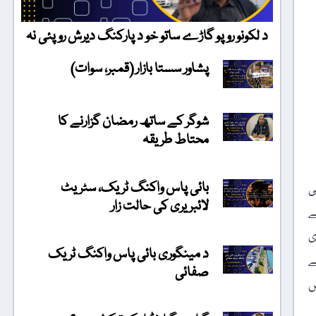
د لکونو روپو گاڑے ساتو خو د پارکنگ دیرش روپئی نہ
پشاور سستا بازار (قمبر، سوات)
شوگر کے ساتھ رمضان گزارنے کا
محتاط طریقہ
بائی پاس واکنگ ٹریک، سٹریٹ
ی
لائبریری کی حالت زار
ے
ی
د مینگوری بائی پاس واکنگ ٹریک
ے
صفائی
ں