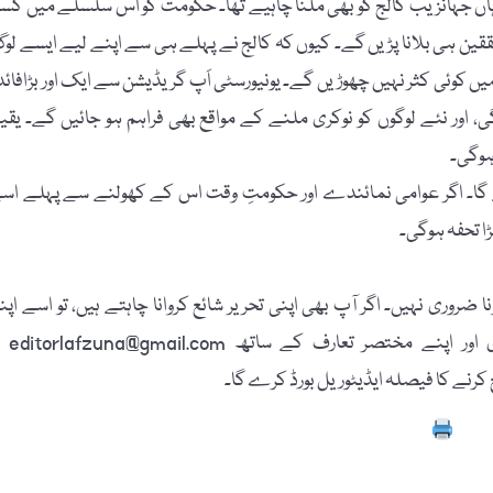
رجہ دے دیا گیا، وہاں جہانزیب کالج کو بھی ملنا چاہیے تھا۔ حکومت کو اس سلسلے میں کس
ققین ہی بلانا پڑیں گے۔ کیوں کہ کالج نے پہلے ہی سے اپنے لیے ایسے لو
میں کوئی کثر نہیں چھوڑیں گے۔ یونیورسٹی اَپ گریڈیشن سے ایک اور بڑافائد
 اور نئے لوگوں کو نوکری ملنے کے مواقع بھی فراہم ہو جائیں گے۔ یقین
ہوگی۔
 گا۔ اگر عوامی نمائندے اور حکومتِ وقت اس کے کھولنے سے پہلے اس
ا تحفہ ہوگی۔
 ضروری نہیں۔ اگر آپ بھی اپنی تحریر شائع کروانا چاہتے ہیں، تو اسے اپن
پاسپورٹ سائز تصویر، مکمل نام، فون نمبر، فیس بُک
Prin