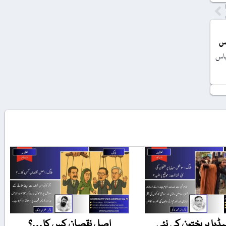
اس
یاس
یا پر پختون کی نئی
اصل نقصان کس کا…؟