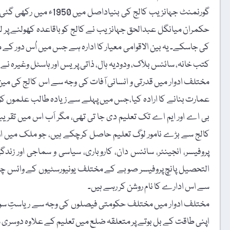
حکمران میانگل عبدالحق جہانزیب نے کالج کو باقاعدہ کھولنے پر لگوا
کی جاسکے۔ یہ بین الاقوامی معیار کا ادارہ ہے جس میں اُس دور کے م
کتب خانہ، سائنس بلاک، ودودیہ ہال، ذاتی پریس اور ہاسٹل وغیرہ نے اس
مختلف ادوار میں قدرتی و انسانی آفات کی وجہ سے اس کالج کی مین 
عمارت بنانے کا ارادہ کیا،جس میں پہلے سے زیادہ طالب علموں 
کالج سے بڑے نامور لوگ تعلیم حاصل کرچکے ہیں، جو ملک میں اور
پروفیسر، انجینئر، سائنس دان، کاروباری، سیاسی و سماجی اور ز
التحصیل پانچ پروفیسر صوبے کے مختلف یونیورسٹیوں کے وائس چانس
سے اس ادارے کا نام روشن کر رہے ہیں۔
مختلف ادوار میں مختلف حکومتی فیصلوں کی وجہ سے ریاستِ سوا
اپنی طاقت کے بل بوتے پر متعلقہ ضلع میں تعلیم کے علاوہ دوسر