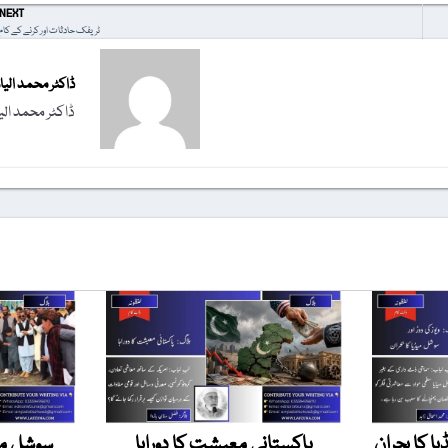
NEXT
ٹریفک حادثات اور کرنے کے کام
ڈاکٹر محمد الی
ڈاکٹر محمد ال
یا کا بحران
پاکستانی معیشت کا دوراہا
سوشل میڈ