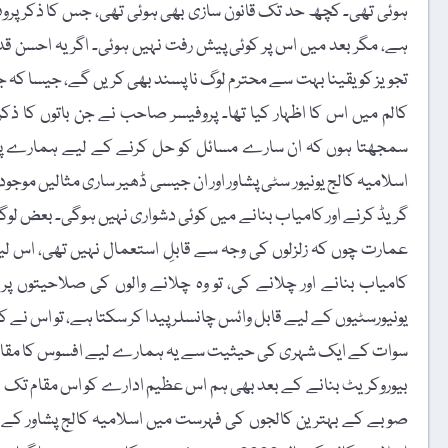
ہوئی تھی۔ کچھ حد تک قانون سازی بھی ہوئی تھی، جس کا ذکر پروفیس
ہے، مگر بعد میں اس پر کوئی پیش رفت نہیں ہوئی۔ اگر یہ احسن قدم 
کالم میں اس کا اظہار کیا تھا۔ پروفیسر صاحب نے جن باتوں کا ذکر 
سمجھتا ہوں کہ ان سارے مسائل کو حل کرنے کے لیے ہمارے پاس گ
اسلامیہ کالج یونیور سٹی پشاور اور ان جیسی ڈھیر ساری مثالیں موجو
گریڈ کرنے اور کامیاب بنانے میں کوئی دشواری نہیں ہوگی۔ بعض لوگ
عمارت چوں کہ زلزلوں کی وجہ سے قابلِ استعمال نہیں تھی، اس لیے 
کامیاب بنانے اور چلانے کی، تو وہ چلانے والوں کی صلاحیتوں پر
یونیورسٹیوں کے لیے قابل وائس چانسلر پیدا کر سکتا ہے، تو اس نے کہ
سوات کے ایک شہری کی حیثیت سے یہ ہمارے لیے افسوس کا مقام اور
بیوروکریٹ بنانے کے بعد بھی ہم اس عظیم ادارے کو اس مقام تک ن
صوبے کے بہترین کالجوں کی فہرست میں اسلامیہ کالج پشاور کے بعد 