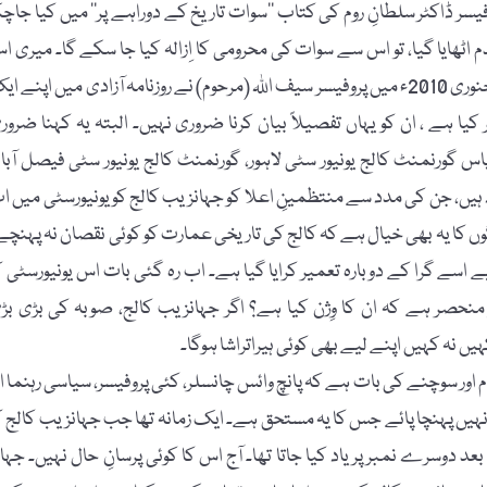
ر ڈاکٹر سلطانِ روم کی کتاب ’’سوات تاریخ کے دوراہے پر‘‘ میں کیا جاچک
اٹھایا گیا، تو اس سے سوات کی محرومی کا اِزالہ کیا جا سکے گا۔ میری ا
تجویز کو یقینا بہت سے محترم لوگ نا پسند بھی کریں گے، جیسا کہ جنوری 2010ء میں پروفیسر سیف اللہ (مرحوم) نے روزنامہ آزادی میں اپنے 
کیا ہے ، ان کو یہاں تفصیلاً بیان کرنا ضروری نہیں۔ البتہ یہ کہنا ضرور
ورنمنٹ کالج یونیور سٹی لاہور، گورنمنٹ کالج یونیور سٹی فیصل آباد
د ہیں، جن کی مدد سے منتظمینِ اعلا کو جہانزیب کالج کو یونیورسٹی میں ا
وں کا یہ بھی خیال ہے کہ کالج کی تاریخی عمارت کو کوئی نقصان نہ پہنچے
اسے گرا کے دوبارہ تعمیر کرایا گیا ہے۔ اب رہ گئی بات اس یونیورسٹی ک
 منحصر ہے کہ ان کا وِژن کیا ہے؟ اگر جہانزیب کالج، صوبہ کی بڑی بڑ
یں نہ کہیں اپنے لیے بھی کوئی ہیراتراشا ہوگا۔
 سوچنے کی بات ہے کہ پانچ وائس چانسلر، کئی پروفیسر، سیاسی رہنما او
ہیں پہنچا پائے جس کا یہ مستحق ہے۔ ایک زمانہ تھا جب جہانزیب کالج ک
دوسرے نمبر پر یاد کیا جاتا تھا۔ آج اس کا کوئی پرسانِ حال نہیں۔ جہا