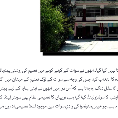
نہیں کیا گیا۔ انھوں نے سوات کے کونے کونے میں تعلیم کی روشنی پہنچائ
ساتذہ کا انتخاب کیا، جس کی وجہ سے سوات کے لوگ تعلیم کے میدان میں آگ
 عقل دنگ رہ جاتا ہے کہ اُس دور میں انھوں نے اپنی رعایا کے لیے بہتر
 کا سوئٹزرلینڈ کہا گیا ہے، تو یہاں کا تعلیمی نظام بھی سوئٹزرلینڈ ک
 ہے، جو خیبرپختونخوا کی وادیِ سوات میں موجود اعلا تعلیمی اداروں می