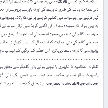
اسلامیہ کالج کو سال 2008ء میں یونیورسٹی کا د
نئی عمارت بنانے کی ضرورت پڑے گی اور نہ باہر سے پروفیسر اور مح
تیار کرلیے ہیں جو سوات میں تعلیم کو اپنے پرانے مقام تک پہنچانے 
یہ بھی ہوگا کہ موجودہ سٹاف کی اگلے گریڈ میں ترقی ہو جائے گی،
جہانزیب کالج کی دنیا میں موجود ایلومینائی اس تجویز کے حق میں 
جلد ہی کالج کی نئی عمارت کو استعمال کے لیے کھول دیا جائے
یونیورسٹی کا درجہ دے دیں، تو یہ اس خطے کے لوگوں کے لیے بہت بڑ
……………………………………………..
لفظونہ انتظامیہ کا لکھاری یا نیچے ہونے والی گفتگو سے متفق ہونا
amjadalisahaab@gmail.com پر اِی میل کر دیجیے۔ تحریر شائع کرنے کا فیصلہ ایڈیٹوریل بورڈ کرے گا۔
t