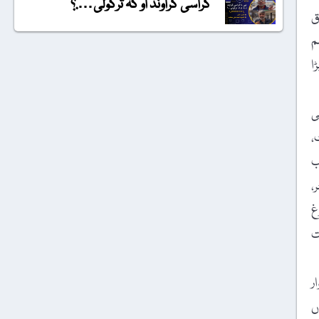
گراسی گراونڈ او کہ ترکولی….؟
 سابق
م
ا
ی
،
زیب
،
غ
ت
ر
ں