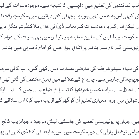
منتخب نمائندوں کی تعلیم میں دلچسپی کا نتیجہ ہے۔ موجودہ سوات کے لی
 کبھی اس پہ عمل نہیں ہوپایا۔ پچھلی کئی دہائیوں میں حکومتِ وقت ن
لیکن اس کے با وجود سوات کے بجائے ڈی آئی خان، ملاکنڈ، شرینگل یا پھ
ئیں۔ سال 2009ء میں جب سوات میں حکومت اور طالبان کے مابین معاہدہ ہوا، تو اس میں بھی سوات کے عوام 
یورسٹی کے نام سے بنانے پر اتفاق ہوا، جس کو امام ڈھیرئی میں بنانے ک
ا گیا، جس کی بنیاد سیدو شریف کی عارضی عمارت میں رکھی گئی۔ اب کافی عرص
ر پرچلائی جا رہی ہے۔ چارباغ کے علاقے میں زمین مختص کی گئی تھی او
کے لحاظ سے سوات خیبر پختونخوا کا تیسرا بڑا ضلع ہے، جس کے لیے ای
قین ہیں اور یہ معیاری تعلیم اُن کو گھر کے قریب مہیا کرنا اس علاقے ک
، جہاں پہ یونیورسٹی تعمیر کی جاسکے، لیکن مو جود ہ جہانزیب کالج ک
عوامی نیشنل پارٹی کے دورِ حکومت میں اس پہ ابتدائی کاغذی کارروائی بھ