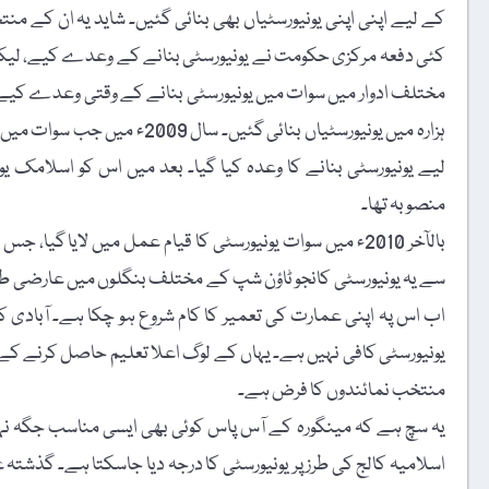
کے لیے اپنی اپنی یونیورسٹیاں بھی بنائی گئیں۔ شاید یہ ان کے 
کئی دفعہ مرکزی حکومت نے یونیورسٹی بنانے کے وعدے کیے، لیکن
مختلف ادوار میں سوات میں یونیورسٹی بنانے کے وقتی وعدے کیے ، 
ہزارہ میں یونیورسٹیاں بنائی گ
لیے یونیورسٹی بنانے کا وعدہ کیا گیا۔ بعد میں اس کو اسلامک یون
منصوبہ تھا۔
بالآخر 2010ء میں سوات یونیورسٹی کا قیام عمل میں لای
سے یہ یونیورسٹی کانجو ٹاؤن شپ کے مختلف بنگلوں میں عارضی طو
اب اس پہ اپنی عمارت کی تعمیر کا کام شروع ہو چکا ہے۔ آبادی 
یونیورسٹی کافی نہیں ہے۔ یہاں کے لوگ اعلا تعلیم حاصل کرنے کے شو
منتخب نمائندوں کا فرض ہے۔
یہ سچ ہے کہ مینگورہ کے آس پاس کوئی بھی ایسی مناسب جگہ نہیں
اسلامیہ کالج کی طرز پر یونیورسٹی کا درجہ دیا جاسکتا ہے۔ گذشتہ 