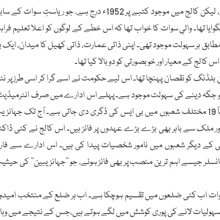
گورنمنٹ جہانزیب کالج کی بنیاداصل میں 1950ء میں رکھی گئی، لیکن کالج میں موجود کتبے پر 1952ء درج ہے، جو ریاستِ سوات کے
یا تھا۔ والیِ سوات کا خواب تھا کہ اس خطے کے لوگوں کو اعلا تعلیم فراہ
طابق ہر سہولت موجود تھی۔ اپنی ذاتی عمارت، ذاتی کھیل کا میدان، ایک بڑ
 کالج کے معیار اور خوبصورتی کو دوبالا کیا تھا۔
بلڈنگ کو نقصان پہنچا تھا۔ اس لیے حکومت نے اسے گرا کر اسی طرز پر نئ
کو جگہ دینے کی سہولت موجود ہے۔ پہلے اس ادارے میں صرف انٹرمیڈیٹ
بی اے اور ایم اے تک تعلیم دی جا تی تھی، مگر اَب اس میں تقریباً 19 مختلف شعبوں میں بی ایس کی ڈگری دی جاتی ہے۔ آج تک جہان
 ملک سے باہر بھی بڑے بڑے عہدوں پر فائز ہیں۔ اس کالج نے کئی ڈاکٹر
ندگی کے دیگر شعبوں میں نامور شخصیات پیدا کی ہیں۔ اس ادارے سے فار
لر جیسے اہم ترین منصب پر بھی فائز ہوئے، جو ’’جہانزیبین‘‘ کی حیثی
ت اب کئی ضلعوں میں تقسیم ہوچکا ہے۔ اب ہر ضلع کے منتخب امیدوا
ی سہولیات لانے کی پوری کوشش میں لگے ہوتے ہیں،جس کے نتیجے میں وہا