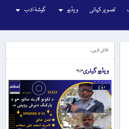
تصویر کہانی
ویڈیو
گوشۂ ادب
ویڈیو گیلری
مزید