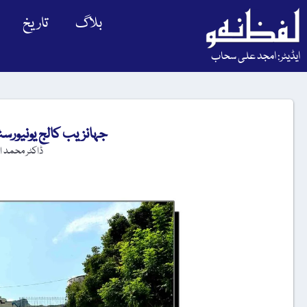
بلاگ
تاریخ
ایڈیٹر: امجد علی سحاب
جہانزیب کالج یونیورس
ڈاکٹر محمد ا