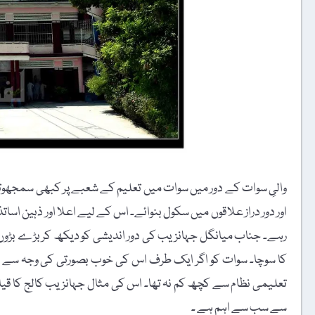
والیِ سوات کے دور میں سوات میں تعلیم کے شعبے پر کبھی سمجھوتا 
اور دور دراز علاقوں میں سکول بنوائے۔ اس کے لیے اعلا اور ذہین ا
رہے۔ جناب میانگل جہانزیب کی دور اندیشی کو دیکھ کر بڑے بڑوں کا
کا سوچا۔ سوات کو اگر ایک طرف اس کی خوب بصورتی کی وجہ سے ایشیا
تعلیمی نظام سے کچھ کم نہ تھا۔ اس کی مثال جہانزیب کالج کا قیام
سے سب سے اہم ہے ۔