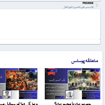
PREVIOUS
12 دسمبر، ظہیر کاشمیری کا یومِ انتقال
متعلقہ پوسٹس
جمہوریت یا مجبوریت؟
ویوز کی دوڑ اور سوشل میڈ