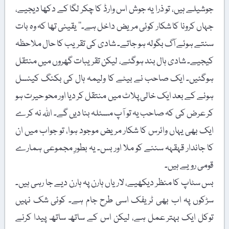
جوشیلے ہیں، تو ذرا یہ جوش اس وارڈ کا چکر لگا کے دکھا دیجیے،
جہاں کرونا کا شکار کوئی مریض داخل ہے۔‘‘ یقینی تھا کہ وہ بات
سنتے ہوئے آگ بگولہ ہو جاتے۔ شادی کی تقریب کا حال ملاحظہ
کیجیے۔ شادی ہال بند ہوگئے، لیکن تقریبات گھروں میں منتقل
ہوگئیں۔ ایک صاحب نے بیٹے کا ولیمہ ہال کی بکنگ کینسل
ہونے کے بعد ایک خالی پلاٹ میں منتقل کر دیا اور محو حیرت ہو
کر عرض کی کہ صاحب یہ تو آپ مسئلہ بنا دیں گے۔ اللہ نہ کرے
ایک بھی یہاں وائرس کا شکار مریض موجود ہوا، تو جواب میں ان
کا جاندار قہقہہ سننے کو ملا اور بس۔ یہ بطورِ مجموعی ہمارے
قومی رویے ہیں۔
بس سٹاپ کا منظر دیکھیے، لاریاں ہارن پہ ہارن دیے جا رہی ہیں۔
سڑکوں پہ اب بھی ٹریفک اسی طرح جام ہے۔ کوئی شک نہیں
توکل ایک بہتر عمل ہے، لیکن اس کے ساتھ ساتھ پیدا کرنے