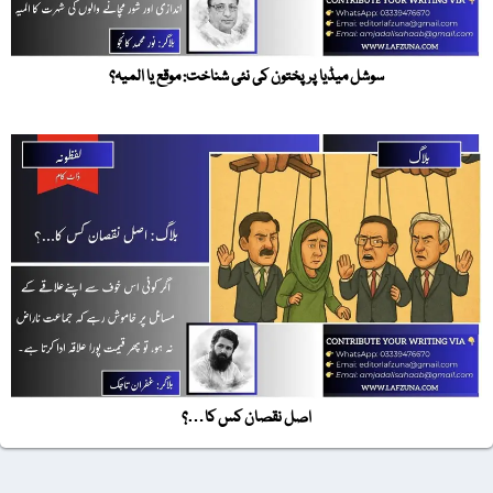
سوشل میڈیا پر پختون کی نئی شناخت: موقع یا المیہ؟
اصل نقصان کس کا…؟