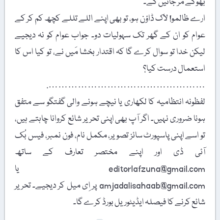
بھوکے مر جائیں گے۔
ارے ظالمو! لاک ڈاؤن ہو، تو بھی اپنے اللے تللے کچھ کم کر کے
عوام کو ان کے گھر تک سہولیات دو۔ جواب عوام کو نہ دیجیے
لیکن خدا تو سوال کرے گا کہ اقتدار بخشا مَیں نے، تو کیا اس کا
استعمال درست کیا؟
………………………………………….
لفظونہ انتظامیہ کا لکھاری یا نیچے ہونے والی گفتگو سے متفق
ہونا ضروری نہیں۔ اگر آپ بھی اپنی تحریر شائع کروانا چاہتے ہیں،
تو اسے اپنی پاسپورٹ سائز تصویر، مکمل نام، فون نمبر، فیس بُک
آئی ڈی اور اپنے مختصر تعارف کے ساتھ
editorlafzuna@gmail.com یا
amjadalisahaab@gmail.com پر اِی میل کر دیجیے۔ تحریر
شائع کرنے کا فیصلہ ایڈیٹوریل بورڈ کرے گا۔