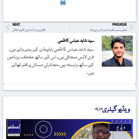
Print
NEXT
PREVIOUS
مفتی منیب کو یہ اختیار کس نے دیا؟
21 اپریل، مارک ٹوین کا یومِ انتقال
سید شاہد عباس کاظمی
سید شاہد عباس کاظمی راولپنڈی کے رہنے والے ہیں۔
فری لانس صحافی ہیں۔ اس کے ساتھ مختلف روزناموں
کے ساتھ وابستہ ہیں۔ معاشرتی مسائل پر قلم اٹھاتے
ہیں۔
ویڈیو گیلری
مزید