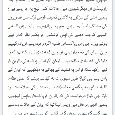
کراچی، سکھر، حیدر آباد، ملتان، ڈیرہ غازی خان، اسلام آباد،
راولپنڈی اور دیگر شہروں میں حالات کس نہج پہ جا رہے ہیں؟
ہمیں اٹلی کی سڑکوں پہ لاشیں ڈھوتے فوجی ٹرک بس تصویروں
کی حد تک نظر آ رہے ہیں۔ ہم اپنے ہاتھوں سے اپنے ہاں انسانی
المیے کو جنم دینے کی اپنی کوششوں کو یکسر نظر انداز کیے
ہوئے ہیں۔ چین میں پاکستانی طلبہ اگر موجود رہے، تو یاد رکھیے
چین نے ان کی ذمہ داری لی، اور چین ذمہ داری لے سکتا تھا کہ وہ
دنیا کی اقتصادی طاقت ہے۔ لیکن اگر ایران، پاکستانی زائرین کو
نہیں رکھ سکا، تو اس پہ تنقید کے بجائے یہ دیکھیے کہ ایران کے
پاس ہے ہی کیا؟ طبی سہولیات نہ کھانے پینے کا اعلیٰ نظام،
انفراسٹرکچر نہ ہنگامی معاملات سے نمٹنے کی صلاحیت۔ وہ
کرتا بھی کیا؟ درخواست کی کہ زائرین کو پاکستان واپس لیجیے۔
ہمیں انہیں ہر حال میں واپس لینا تھا کہ ایران کے حالات ہم سے
بھی گئے گزرے ہیں۔ وہاں گرتی لاشیں گواہی دے رہی ہیں۔