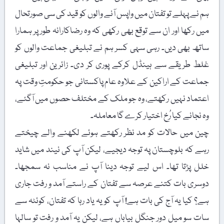
ہم نے پہلے تو تفتان میں واپس آنے والوں کو قید کی سی صورتحال
میں رکھا اور ان سے توقع بھی رکھی کہ وہ رضاکارانہ طور پر ہمارا
ساتھ بھی دیں۔ رہی سہی کسر ہم نے تبلیغی جماعت والوں کو
غلط طریقے سے ہینڈل کرکے پوری کر دی۔ زائرین اور تبلیغی
جماعت کے اراکین کے علاوہ عام پاکستانی جو حکومتِ وقت پہ
اعتماد نہیں رکھتے، وہ جو ملک کے مختلف حصوں میں آگئے،
وہ نجانے کیا رُخ اختیار کرے گا معاملہ۔
چین میں حالات کو مد نظر رکھتے ہوئے لکھنے والے چیختے
رہے کہ بلوچستان پہ توجہ دیجیے، لیکن آپ کی نیند میں شاید
خلل پڑتا تھا۔ اس لیے توجہ دینا آپ نے مناسب نہ سمجھا۔
دوسری بات کتنے عرصہ سے تفتان کے راستے آمد و رفت جاری
ہے؟ کیا یہ آج کی بات ہے! آپ کو یہ یاد رہا کہ تفتان، کوئٹہ سے
سات سو میل دور جنگل بیاباں ہے، لیکن یہ آمد و رفت تو سالہا