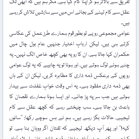
تفریق سے بالاتر ہو کر اپنا کام کیا ہے، مگر ہم ہیں کہ ابھی تک
عقل سے کام لینے کے بجائے اس میں سے سازشیں تلاش کر رہے
ہیں۔
عوامی مجموعی رویے تو بطورِ قوم ہمارے طرزِ عمل کی عکاسی
کرتے ہی ہیں، لیکن اربابِ اختیار جنہیں عام بول چال میں
حکمران کہا جاتا ہے، ان کا رویہ بھی کچھ خاص الگ نہیں۔ یہ
چنے ہوئے لوگ ہوتے ہیں، اور ہونا تو یہ چاہیے کہ یہ لوگ عوامی
رویوں کے برعکس ذمہ داری کا مظاہرہ کریں، لیکن ان کے ہاں
بھی ذمہ داری مفقود ہے۔ یہ اس وقت خوابِ غفلت سے بیدار
ہوتے ہیں جب سر پہ پڑ جائے۔ اور ایسا ہونا ہمارے نقصان کا
باعث بن جاتا ہے۔ سب چیختے رہے کہ کچھ عقل سے کام
لیجیے، حالات بگڑ رہے ہیں۔ ہم نے بس سوچے رکھا: ’’سانوں
کیہ!‘‘ اور پھر آپ دیکھ لیجیے کہ تفتان اگر ووہان بنا ہے، تو