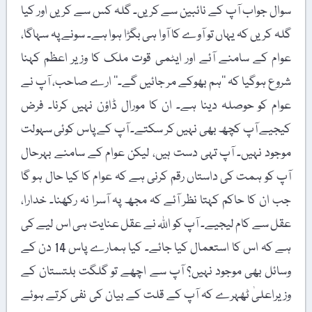
سوال جواب آپ کے نائبین سے کریں۔ گلہ کس سے کریں اور کیا
گلہ کریں کہ یہاں تو آوے کا آوا ہی بگڑا ہوا ہے۔ سونے پہ سہاگا،
عوام کے سامنے آئے اور ایٹمی قوت ملک کا وزیر اعظم کہنا
شروع ہوگیا کہ ’’ہم بھوکے مر جائیں گے۔‘‘ ارے صاحب، آپ نے
عوام کو حوصلہ دینا ہے۔ ان کا مورال ڈاؤن نہیں کرنا۔ فرض
کیجیے آپ کچھ بھی نہیں کر سکتے۔ آپ کے پاس کوئی سہولت
موجود نہیں۔ آپ تہی دست ہیں، لیکن عوام کے سامنے بہرحال
آپ کو ہمت کی داستاں رقم کرنی ہے کہ عوام کا کیا حال ہو گا
جب ان کا حاکم کہتا نظر آئے کہ مجھ پہ آسرا نہ رکھنا۔ خدارا،
عقل سے کام لیجیے۔ آپ کو اللہ نے عقل عنایت ہی اس لیے کی
ہے کہ اس کا استعمال کیا جائے۔ کیا ہمارے پاس 14 دن کے
وسائل بھی موجود نہیں؟ آپ سے اچھے تو گلگت بلتستان کے
وزیراعلیٰ ٹھہرے کہ آپ کے قلت کے بیان کی نفی کرتے ہوئے