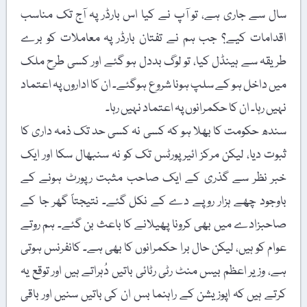
سال سے جاری ہے، تو آپ نے کیا اس بارڈر پہ آج تک مناسب
اقدامات کیے؟ جب ہم نے تفتان بارڈر پہ معاملات کو برے
طریقہ سے ہینڈل کیا، تو لوگ بددل ہو گئے اور کسی طرح ملک
میں داخل ہو کے سلپ ہونا شروع ہوگئے۔ ان کا اداروں پہ اعتماد
نہیں رہا۔ ان کا حکمرانوں پہ اعتماد نہیں رہا۔
سندھ حکومت کا بھلا ہو کہ کسی نہ کسی حد تک ذمہ داری کا
ثبوت دیا، لیکن مرکز ائیرپورٹس تک کو نہ سنبھال سکا اور ایک
خبر نظر سے گذری کے ایک صاحب مثبت رپورٹ ہونے کے
باوجود چھے ہزار روپے دے کے نکل گئے۔ نتیجتاً گھر جا کے
صاحبزادے میں بھی کرونا پھیلانے کا باعث بن گئے۔ ہم روتے
عوام کو ہیں، لیکن حال برا حکمرانوں کا بھی ہے۔ کانفرنس ہوتی
ہے، وزیر اعظم بیس منٹ رٹی رٹائی باتیں دُہراتے ہیں اور توقع یہ
کرتے ہیں کہ اپوزیشن کے راہنما بس ان کی باتیں سنیں اور باقی