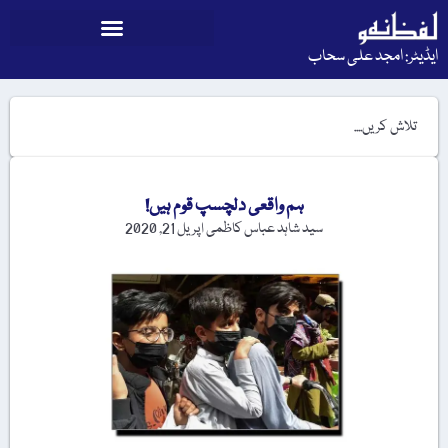
ایڈیٹر: امجد علی سحاب
ہم واقعی دلچسپ قوم ہیں!
سید شاہد عباس کاظمی
اپریل 21, 2020