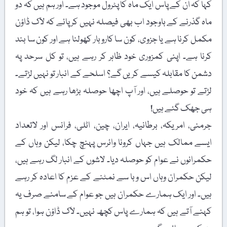
کہا کہ ان کے پاس ایک ماہ کا پٹرول موجود ہے۔ اور ہم ہیں کہ دو
ماہ گذرنے کے باوجود اب بھی فیصلہ نہیں کر پائے کہ لاک ڈاؤن
مکمل کرنا ہے یا جزوی، کون سا کاروبار کھولنا ہے اور کون سا بند
کرنا ہے۔ اپنی کمزوری خود ظاہر کر رہے ہیں، تو کل سرحد پہ
دشمن کا مقابلہ کیسے کریں گے؟ اسلحے کے انبار تو نہیں لڑتے۔
لڑتے تو حوصلے ہیں، اور آپ اچھا حوصلہ بڑھا رہے ہیں کہ خود
ہی جھک گئے ہیں!
جرمنی، امریکہ، برطانیہ، ایران، چین، اٹلی، فرانس اور لاتعداد
ایسے ممالک ہیں جہاں کرونا وائرس پہنچ چکا، لیکن وہاں کے
حکمرانوں نے عوام کو حوصلہ دیا۔ لاشوں کے انبار لگ رہے ہیں،
لیکن حکمران وہاں اس وبا سے نمٹنے کے عزم کا اعادہ کر رہے
ہیں۔ اور ایک ہمارے حکمران ہیں جو عوام کے سامنے صرف یہ
کہنے آتے ہیں کہ ہمارے پاس کچھ نہیں۔ لاک ڈاؤن ہوا، تو ہم