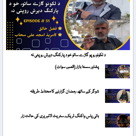
د لکونو روپو گاڑے ساتو خو د پارکنگ دیرش روپئی نہ
پشاور سستا بازار (قمبر، سوات)
شوگر کے ساتھ رمضان گزارنے کا محتاط طریقہ
بائی پاس واکنگ ٹریک، سٹریٹ لائبریری کی حالت زار