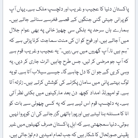
پاکستان دنیا کا عجیب و غریب اور دلچسپ ملک ہے۔ یہاں آپ
کو پرانی جیتی گئی جنگوں کے قصے فخرسے سنائے جاتے ہیں۔
ہمارے ہاں سرحد پہ ہلکی سی چھیڑ خانی پہ بھی عوام جلال
میں آجاتے ہیں، اور فوج کو ان کی منت سماجت کرنا پڑتی ہے کہ
’’ہم ہیں نا، آپ گھروں میں ہی رہیں۔‘‘ یہ عجیب و غریب قوم ہے
کہ آپ جو مرضی کر لیں، جس طرح چاہیں الرٹ جاری کر دیں، یہ
وہی کریں گے جو ان کا دل چاہے گا۔ جیسے سیلاب آتا ہے، تو یہ
لوگ بہتے پانی میں سامان پکڑنے کی کوشش کرتے ہیں۔ زلزلہ آتا
ہے، تو امپورٹڈ امداد کچھ دن بعد مارکیٹوں میں بکتی نظر آتی
ہے۔ یہ دلچسپ قوم اس لیے ہے کہ یہ کسی چھوٹی سے بات کو
انا کا مسئلہ بنا لیتے ہیں اور پورا ہاتھی گزر جانے کی ان کو پروا نہیں
ہوتی۔ دنیا سمجھتی ہے کہ اہلِ پاکستان صرف کھیلوں میں غیر
یقینی صورتحال کا شکار ہیں کہ جب تمام امیدیں دم توڑ جاتی ہیں،