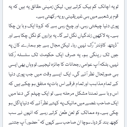
تو یہ اچانک کم بیک کرتے ہیں، لیکن زمینی حقائق یہ ہیں کہ یہ
قوم ہر شعبے میں ہی غیر یقینی رویہ رکھتی ہے۔
پوری دنیا چیختی رہی، اور چیخ رہی ہے کہ کرونا ایک وبا بن چکا
ہے۔ یہ لاکھوں زندگیاں نگل لے گا۔ یہ ہزاروں کو نگل چکا ہے اور
’’ڈیتھ کاؤنٹر‘‘ رُک نہیں رہا۔ لیکن مجال ہے جو ہمارے کان پہ
جوں تک رینگی ہو۔ یہ صرف ایک حکومت تک سلسلہ رُکتا
نہیں، بلکہ آپ عوامی رجحانات کا جائزہ لیجیے، تو وہاں بھی ایسی
ہی صورتحال نظر آئے گی۔ ایک ایسے وقت میں جب پوری دنیا
کے تمام مذاہب اور تمام فرقے اس بات پہ متفق ہو چکے ہیں کہ
اس وبا سے نمٹنا مشکل مرحلہ ہے، تو ایک چہلم کی دعا میں
ایک صاحب غصے میں مائیک پہ کہتے نظر آئے کہ دنیا پاگل ہو
چکی ہے۔ وہ ممالک کو لعن طعن کرتے رہے کہ انہوں نے سب
کچھ بند کر دیا۔ سوچا ان صاحب سے کہوں کہ ’’حضور، آپ جتنے