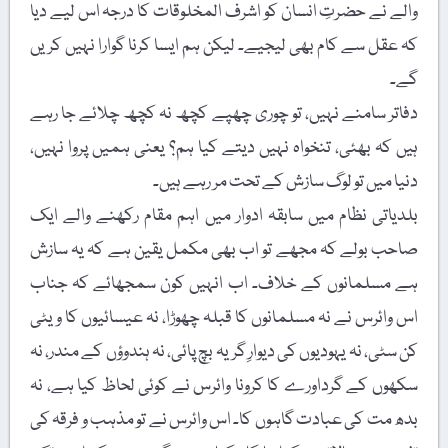
والے نے حضرتِ انسان کو اشرف المخلوقات کا درجہ اس لیے دیا
کہ عقل سے کام بھی لیجیے۔ لیکن ہم ایسا کرنا گوارا نہیں کریں
گے۔
دفاتر سامنے نہیں، تو چوری چھپے کچھ نہ کچھ چلائے جا رہے
ہیں کہ بھئی، تنخواہ نہیں دیتے کیا ہم؟ یعنی ہمیں پروا نہیں،
دنیا میں تو لوگ سازش کے تحت مر رہے ہیں۔
بلدیاتی نظام میں سابقہ ادوار میں اہم مقام رکھنے والے ایک
صاحب بولے کہ مجھے تو اب بھی مکمل یقین ہے کہ یہ سازش
ہے مسلمانوں کے خلاف۔ اب انہیں کون سمجھائے کہ جناب
اس وائرس نے نہ مسلمانوں کا قبلہ چھوڑا، نہ عیسائیوں کا ویٹی
کن سٹی، نہ یہودیوں کی دیوارِ گریہ بچ پائی، نہ ہندوؤں کے مندر، نہ
سکھوں کے گرداورے کا کرونا وائرس نے کوئی لحاظ کیا ہے، نہ
بدھ مت کی عبادت گاہوں کا۔ اس وائرس نے تو مذہب و فرقہ کی