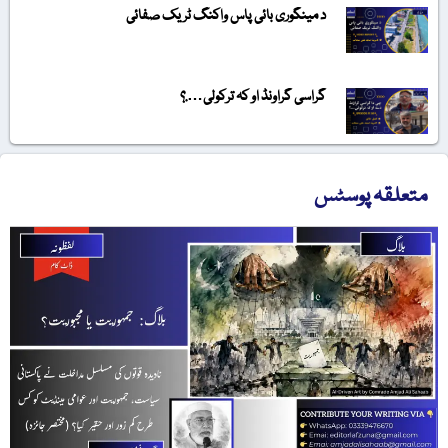
د مینگوری بائی پاس واکنگ ٹریک صفائی
گراسی گراونڈ او کہ ترکولی….؟
متعلقہ پوسٹس