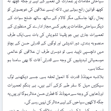
سیاحتی مقامات پر عمارت کی تعمیر کے لیے ہر جگہ کچھ نہ
کچھ قوانین رائج ہوتے ہیں، تاکہ ایسے علاقوں کی خوبصورتی کو
بحال رکھا جاسکے، مگر کالام کے ساتھ ساتھ ضلع سوات کے
دیگر سیاحتی مقامات پر بغیر کسی مجاز ادارے کی منظوری کے
تعمیرات جاری ہیں جو یقینا تشویش کی بات ہے۔ایک طرف
منصوبہ بندی، دور اندیشی اور لوگوں کے قدرتی حسن کے بچاؤ
میں دلچسپی ناپید ہے، تو دوسری طرف ان علاقوں کو عالمی
موسمیاتی تبدیلیوں کی وجہ سے قدرتی آفات کا بھی سامنا ہو
سکتا ہے۔
بلاشبہ مہونڈڈ قدرت کا انمول تحفہ ہے، جسے دیکھنے لوگ
سیکڑوں میل کا سفر طے کرکے آتے ہیں۔ بے ہنگم تعمیرات
اورڈھابوں کی وجہ سے مہوڈنڈ کا فطری حسن متاثر ہوگا اور یوں یہ
جگہ لاکھوں سیاحوں کے لیے متاثر کن نہیں رہے گی۔
اس میں کوئی شک نہیں کہ اس علاقہ کے باسی یہاں صدیوں