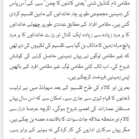
مقامی نام کنڈیل شئی ’’یعنی کانٹوں کا چمن‘‘ ہے، کے آس پاس
کی زمینیں مجموعی طور پر چار خاندانوں کے مابین تقسیم کردی
گئی ہیں۔ مقامی افراد کے مطابق عددی طور پر چھوٹے خاندانوں
کا ہر مرد زیادہ سے زیادہ ایک کنال اور بڑے خاندانوں کا ہر مرد
پانچ مرلہ زمین کا مالک بن گیا ہے۔ تقسیم کی لکیروں کی دیر تھی
کہ غیر مقامی لوگوں نے یہاں زمینیں حاصل کرنے کی کوشش
شروع کی۔ اب تک کئی مقامی لوگ غیر مقامی افرد کے ہاتھوں
اپنی زمینیں فروخت کرچکے ہیں۔
بحرین اور کالام کی طرح تقسیم کے بعد مہوڈنڈ میں بے ترتیب
ڈھابوں کا قیام تیزی سے جاری ہے۔ امکان ہے کہ اس سال یہاں
مستقل عمارات کی تعمیر شروع ہوگی۔ اگرچہ عرصۂ دراز سے
کالام اور ملحقہ علاقہ جات سوات کا باقاعدہ حصہ بن چکے ہیں،
مگر یہاں سرکاری اداروں کی کار کردگی نہ ہونے کے برابر ہے۔