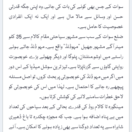
سوات کے جس بھی کونے کی بات کی جائے، وہ اپنی جگہ قدرتی
حسن اور وسائل سے مالا مال ہے اور ایک نہ ایک انفرادی
خصوصیت کا حامل ہے۔
ضلع سوات کے سب سے مشہور سیاحتی مقام کالام سے 35 کلو
میٹر آگے مشہور جھیل ’’مہوڈنڈ‘‘ واقع ہے۔ مہو ڈنڈ جاتے ہوئے
راستے میں اوشو،مٹلتان، پلوگا اور دیگر چھوٹے بڑے خوبصورت
روایتی گاوؤ ں سے گزرناپڑتا ہے۔ تیز ترین سوشل میڈیا کے اس دور
میں اگر میں مہو ڈنڈ کی خوبصورتی پر بحث کروں، تو اصل مسئلہ
پیچھے رہ جانے کا احتمال ہے۔ لہٰذا میں اس کی خوبصورتی کو
لاحق خطرات سامنے لانے کی کوشش کرتا ہوں۔
مینگورہ تا کالام روڈ کی قدرے بحالی کے بعد سیاحوں کی تعداد
میں بے پناہ اضافہ ہوا ہے، جب کہ مجوزہ چکدرہ تا باغ ڈھیری
شاہراہ سے یہ تعداد دوگنا سے بھی زیادہ ہونے کا امکان ہے۔ آنے