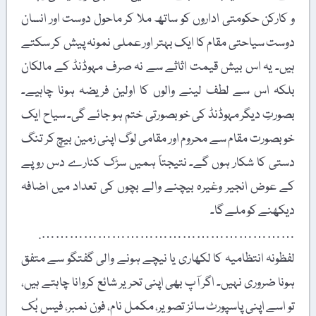
و کارکن حکومتی اداروں کو ساتھ ملا کر ماحول دوست اور انسان
دوست سیاحتی مقام کا ایک بہتر اور عملی نمونہ پیش کر سکتے
ہیں۔ یہ اس بیش قیمت اثاثے سے نہ صرف مہوڈنڈ کے مالکان
بلکہ اس سے لطف لینے والوں کا اولین فریضہ ہونا چاہیے۔
بصورتِ دیگر مہوڈنڈ کی خوبصورتی ختم ہو جائے گی۔ سیاح ایک
خوبصورت مقام سے محروم اور مقامی لوگ اپنی زمین بیچ کر تنگ
دستی کا شکار ہوں گے۔ نتیجتاً ہمیں سڑک کنارے دس روپے
کے عوض انجیر وغیرہ بیچنے والے بچوں کی تعداد میں اضافہ
دیکھنے کو ملے گا۔
……………………………………………….
لفظونہ انتظامیہ کا لکھاری یا نیچے ہونے والی گفتگو سے متفق
ہونا ضروری نہیں۔ اگر آپ بھی اپنی تحریر شائع کروانا چاہتے ہیں،
تو اسے اپنی پاسپورٹ سائز تصویر، مکمل نام، فون نمبر، فیس بُک