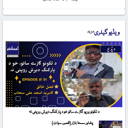
ویڈیو گیلری
مزید
د لکونو روپو گاڑے ساتو خو د پارکنگ دیرش روپئی نہ
پشاور سستا بازار (قمبر، سوات)