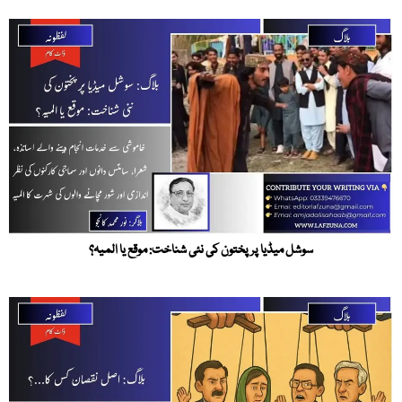
سوشل میڈیا پر پختون کی نئی شناخت: موقع یا المیہ؟