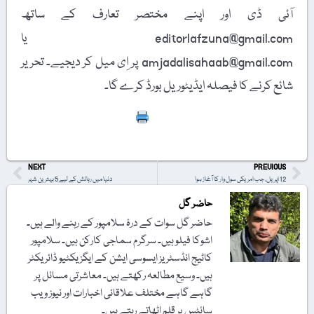
آئی ڈی اور اپنے مختصر تعارف کے ساتھ
editorlafzuna@gmail.com یا
amjadalisahaab@gmail.com پر اِی میل کر دیجیے۔ تحریر
شائع کرنے کا فیصلہ ایڈیٹوریل بورڈ کرے گا۔
Print
NEXT
PREVIOUS
12 اپریل، جب امریکی سول وار کا آغاز ہوا
دنیا میں رہائش کے لیے 5 بہترین شہر
حاضر گل
حاضر گل سوات کے درۂ سلامپور کے رہنے والے ہیں۔
اشوکا فیلو ہیں۔ سرگرم سماجی کارکن ہیں۔ سلامپور
کاٹیج انڈسٹریز ایسوسی ایشن کے ایگزیکٹیو ڈائریکٹر
ہیں۔ وسیع مطالعہ رکھتے ہیں۔ معاشرتی مسائل پر
گاہے گاہے مختلف علاقائی اخبارات اور نیوز ویب
سائٹس پر قلم اٹھاتے رہتے ہیں۔