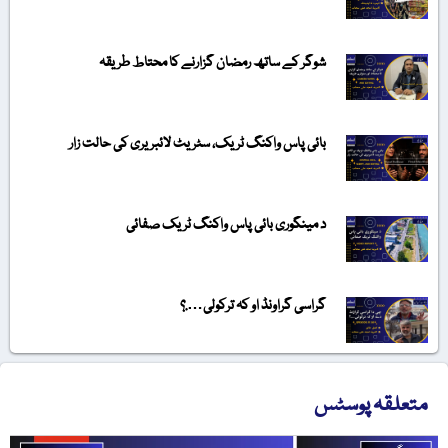
شوگر کے ساتھ رمضان گزارنے کا محتاط طریقہ
بائی پاس واکنگ ٹریک، سٹریٹ لائبریری کی حالت زار
د مینگوری بائی پاس واکنگ ٹریک صفائی
گراسی گراونڈ او کہ ترکولی….؟
متعلقہ پوسٹس