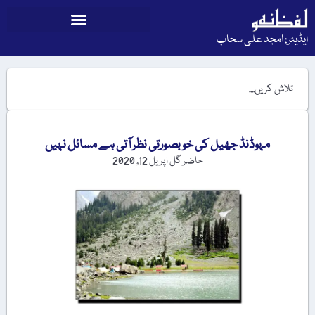
ایڈیٹر: امجد علی سحاب
مہوڈنڈ جھیل کی خوبصورتی نظر آتی ہے مسائل نہیں
حاضر گل
اپریل 12, 2020