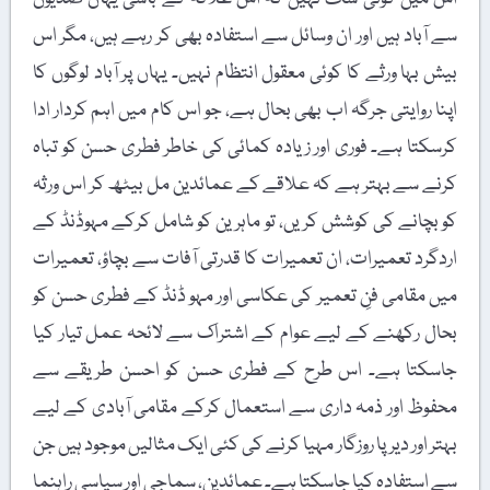
سے آباد ہیں اور ان وسائل سے استفادہ بھی کر رہے ہیں، مگر اس
بیش بہا ورثے کا کوئی معقول انتظام نہیں۔ یہاں پر آباد لوگوں کا
اپنا روایتی جرگہ اب بھی بحال ہے، جو اس کام میں اہم کردار ادا
کرسکتا ہے۔ فوری اور زیادہ کمائی کی خاطر فطری حسن کو تباہ
کرنے سے بہتر ہے کہ علاقے کے عمائدین مل بیٹھ کر اس ورثہ
کو بچانے کی کوشش کریں، تو ماہرین کو شامل کرکے مہوڈنڈ کے
اردگرد تعمیرات، ان تعمیرات کا قدرتی آفات سے بچاؤ، تعمیرات
میں مقامی فنِ تعمیر کی عکاسی اور مہو ڈنڈ کے فطری حسن کو
بحال رکھنے کے لیے عوام کے اشتراک سے لائحہ عمل تیار کیا
جاسکتا ہے۔ اس طرح کے فطری حسن کو احسن طریقے سے
محفوظ اور ذمہ داری سے استعمال کرکے مقامی آبادی کے لیے
بہتر اور دیرپا روزگار مہیا کرنے کی کئی ایک مثالیں موجود ہیں جن
سے استفادہ کیا جاسکتا ہے۔ عمائدین، سماجی اور سیاسی راہنما