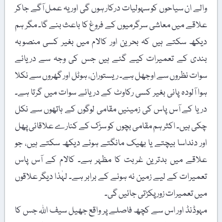
والے ان سیاحوں کو سہولیات درکار ہوں گی اور یہ عمل آگے جاکر
علاقے میں معاشی سرگرمیوں کے فروغ کا باعث بنے گا۔ مگر ہم
دیکھ سکتے ہیں کہ بحرین اور کالام میں بغیر کسی منصوبہ
بندی کے تعمیرات کیے گئے ہیں جس کی وجہ سے دریائے
سوات نظروں سے اوجھل ہے۔ ریستوران، ہوٹل اور گھروں سے نکلا
ہوا آلودہ پانی بغیر کسی رکاوٹ کے دریائے سوات میں گرتا ہے۔
دریا کے آس پاس کی زمینیں مقامی لوگوں کے ہاتھوں سے نکل
چکی ہیں۔ اکثر ہم مقامی بچوں کو سڑک کے کنارے علاقائی پھل
اور دنداسا بیچتے یا بھیک مانگتے ہوئے دیکھ سکتے ہیں، جو
علاقے میں بدترین غربت کا مظہر ہے۔ کالام کے آس پاس
تعمیرات کے لیے زمین نہ ہونے کے برابر ہے۔ لہٰذا دیگر علاقوں
میں تعمیرات زور پکڑتی جائیں گی۔
مہوڈنڈ اور اس سے کچھ فاصلے پر واقع جھیل سیف اللہ جس کا