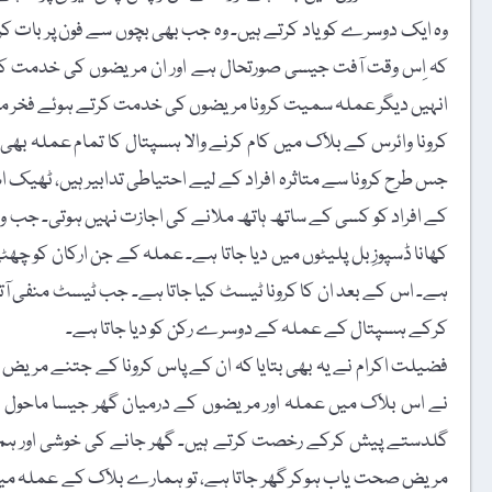
وہ ایک دوسرے کو یاد کرتے ہیں۔ وہ جب بھی بچوں سے فون پر بات کرت
کہ اِس وقت آفت جیسی صورتحال ہے اور ان مریضوں کی خدمت ک
انہیں دیگر عملہ سمیت کرونا مریضوں کی خدمت کرتے ہوئے فخر 
کرونا وائرس کے بلاک میں کام کرنے والا ہسپتال کا تمام عملہ بھ
جس طرح کرونا سے متاثرہ افراد کے لیے احتیاطی تدابیر ہیں، ٹھی
کے افراد کو کسی کے ساتھ ہاتھ ملانے کی اجازت نہیں ہوتی۔ جب وہ
کھانا ڈسپوزِبل پلیٹوں میں دیا جاتا ہے۔ عملہ کے جن ارکان کو چھ
ہے۔ اس کے بعد ان کا کرونا ٹیسٹ کیا جاتا ہے۔ جب ٹیسٹ منفی آت
کرکے ہسپتال کے عملہ کے دوسرے رکن کو دیا جاتا ہے۔
فضیلت اکرام نے یہ بھی بتایا کہ ان کے پاس کرونا کے جتنے مریض 
نے اس بلاک میں عملہ اور مریضوں کے درمیان گھر جیسا ماحول بن
گلدستے پیش کرکے رخصت کرتے ہیں۔ گھر جانے کی خوشی اور ہم سے
مریض صحت یاب ہوکر گھر جاتا ہے، تو ہمارے بلاک کے عملہ میں 