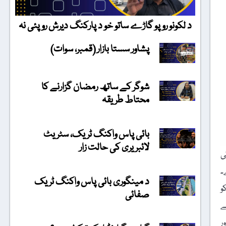
د لکونو روپو گاڑے ساتو خو د پارکنگ دیرش روپئی نہ
پشاور سستا بازار (قمبر، سوات)
شوگر کے ساتھ رمضان گزارنے کا
محتاط طریقہ
بائی پاس واکنگ ٹریک، سٹریٹ
لائبریری کی حالت زار
ضوں کی
۔
د مینگوری بائی پاس واکنگ ٹریک
کو
صفائی
ے
ر