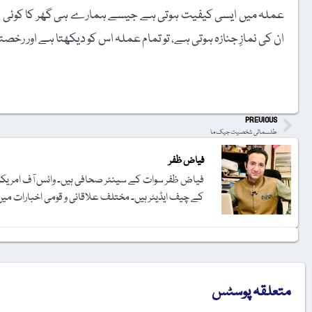
عملہ میں ایسی کیفیت ہوتی ہے جیسے ہمارے ہی گھر کا کوئی فرد
ان کی نمازِ جنازہ ہوتی ہے، تو تمام عملہ اس کو دیکھتا ہے اور رخصتی
t
PREVIOUS
طلسماتی شخصیت جیک ما
فیاض ظفر
فیاض ظفر سوات کے سینئر صحافی ہیں۔ وائس آف امریکہ ک
کے چیف ایڈیٹر ہیں۔ مختلف علاقائی و قومی اخبارات میں آ
متعلقہ پوسٹس