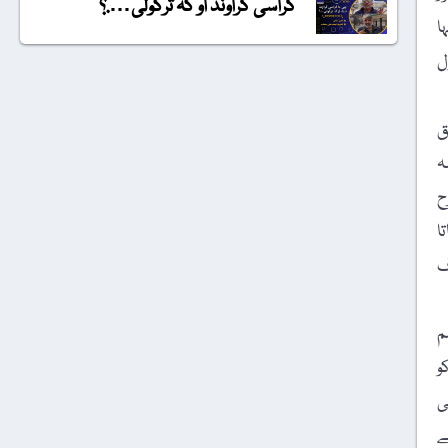
گراسی گراونڈ او کہ ترکولی….؟
ا
ل
ق
ہ
ح
ا
ف
م
و
ی
ے