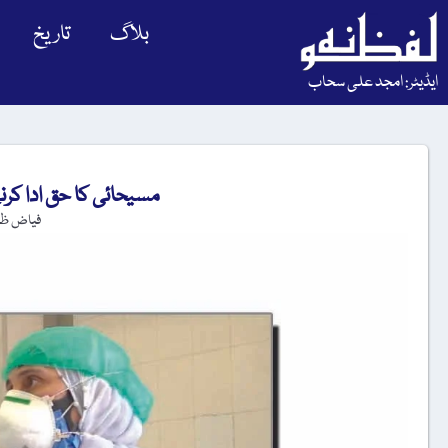
بلاگ
تاریخ
ایڈیٹر: امجد علی سحاب
مسیحائی کا حق ادا کر
فیاض ظف