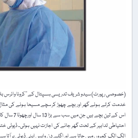
خدمت کرتے ہوئے گھر اور بچے چھوڑ کر سچے مسیحا ہونے کی مثال 
اس کے تین ب
احتیاطی تدابیر کے تحت گھر جانے کی اجازت نہیں ہوتی۔ ڈیوٹی 
الگ الگ کمروں میں جاتا ہے اور اگلے دن واپس اپنی ڈیوٹی پر آتا 