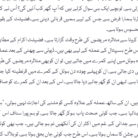
ی ہے، تو بچے ایک ہی سوال کرتے ہیں کہ آپ گھر کب آئیں گی؟ اُس نے کہ
رنا ہمارا فرض ہے جس کے لیے ہمیں قربانی دینی ہے۔فضیلت کے بقو
محسوس ہوتا ہے۔
ی کرونا سے متاثرہ مریضوں کی طرح وقت گزارتا ہے۔ فضیلت اکرام کے مطاب
ک اس طرح ہسپتال کے عملہ کے لیے بھی ہیں۔ ڈیوٹی سے چھٹی کے بعد عمل
 ہوٹل میں اپنے کمرے میں جاتے ہیں، تو ان کو بھی متاثرہ مریضوں کی طر
ٹی دی جاتی ہے، ان کو پہلے چودہ دن ہوٹل کے کمرے میں قرنطینہ کیا جات
ا ہے، تبھی ان کو گھر جانے دیا جاتا ہے۔ اس کے بعد ان کے کمرے کو صا
ہیں، ان کے ساتھ عملہ کے علاوہ کسی کو ملنے کی اجازت نہیں ہوتی۔ ’’ہ
الیا ہے۔ جب کوئی صحت یاب ہوکر گھر جاتا ہے، تو ہم پورا سٹاف اس ک
 جدائی کے غم میں اکثر ان کی آنکھیں نم ہو جاتی ہیں۔ جب بھی کوئ
جشن کا سماں ہوتا ہے۔ اس طرح جب کوئی جاں بحق ہوتا ہے، تو بلاک ک