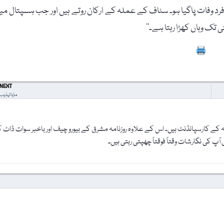
 وفات پاگیا ہو۔ سٹاف کے عملہ کے ارکان روتے ہیں اور جب ہسپتال می
 تک وہاں کھڑا رہتا ہے۔‘‘
Prin
NEXT
مایا تہذیب
ے کارسپانڈنٹ ہیں۔ اس کے علاوہ روزنامہ مشرق کے بیورو چیف اور باخبر سوات ڈاٹ ک
پ کی نگارشات وقتاً فوقتاً چھپتی رہتی ہیں۔