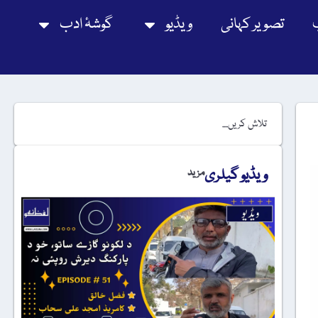
تصویر کہانی
ویڈیو
گوشۂ ادب
ویڈیو گیلری
مزید