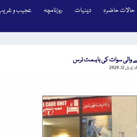
حالات حاضرہ
دینیات
روزنامچہ
عجیب و غریب
نے والی سوات کی باہمت نرس
ر
اپریل 12, 2020