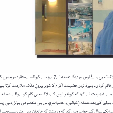
(خصوصی رپورٹ) سیدو شریف تدریسی ہسپتال کے ’’کرونا وائرس بلاک‘‘ میں ہےڈ نرس اور دیگر عملہ نے17 روز سے کرونا سے متاثرہ مری
قائم کردی۔ ہےڈ نرس فضیلت اکرام کا شوہر بیرونِ ملک ملازمت کرتا ہے
چے ہیں جن میں سب سے بڑا 13 سال اورچھوٹا 7 سال کا ہے۔ فضیلت نے کہا کہ کرونا وائرس کے بلاک میں کام کرنے والے عملہ 
ختم ہونے کے بعد عملہ (خواتین و حضرات) پاس ہی مخصوص ہوٹل میں اپن
ہے۔ ایک سوال کے جواب میں کہا کہ وہ مشترکہ خاندان میں رہتی ہے۔ بچے او