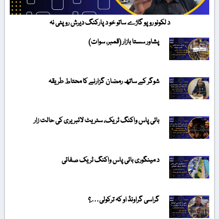
د لکونو روپو گاڑے ساتو خو د پارکنگ دیرش روپئی نہ
پشاور سستا بازار (قمبر، سوات)
شوگر کے ساتھ رمضان گزارنے کا محتاط طریقہ
بائی پاس واکنگ ٹریک، سٹریٹ لائبریری کی حالت زار
د مینگوری بائی پاس واکنگ ٹریک صفائی
گراسی گراونڈ او کہ ترکولی….؟