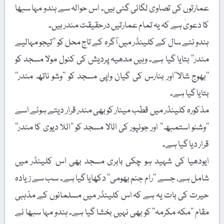
عمارتوں کی تصاوی لگائی گئی ہیں۔ اس حوالہ سے ہندو مہا سبھا
کا دعویٰ ہے کہ یہ تمام عمارتیں درحقیقت مندر ہیں۔
ہندو نئے سال کے کلینڈر میں آگرہ کے تاج محل کو ’’تیجو مہالیے
مندر‘‘ بتایا گیا ہے۔ وہیں مدھیہ پردیش کی کنول مولا مسجد کو
’’بھوج شالا‘‘اور بنارس کی گیان واپی مسجد کو ’’وشو ناتھ مندر‘‘
بتایا گیا ہے۔
مذکورہ کلینڈر میں قطب مینار کو بھی مندر قرار دیتے ہوئے اسے
’’وشنو استمبھ‘‘ اور جونپور کی اٹالا مسجد کو ’’اٹلا دیوی کا مندر‘‘
قرار دیا گیا ہے۔
ایودھیا کی شہید ہو چکی بابری مسجد بھی اس کلینڈر میں
شامل ہے، جسے ’’رام جنم بھومی‘‘ دکھایا گیا ہے۔ سب سے زیادہ
حیرت کی بات یہ ہے کہ اس کلینڈر میں مسلمانوں کے مذہبی
مقام ’’مکہ مکرمہ‘‘ کو بھی نہیں بخشا گیا ہے۔ ہندو مہا سبھا نے