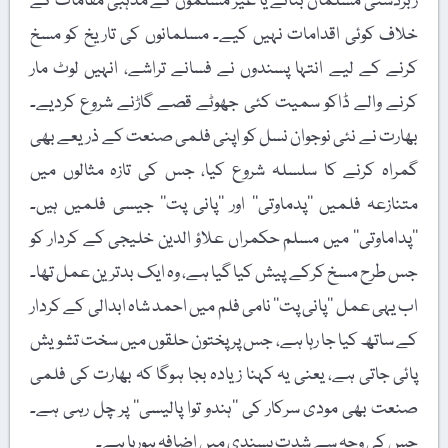
زبردستی مسلمان بنانے یا غیر مسلموں کے مذہبی مقامات کے
خلاف کوئی اقدامات نہیں کیے۔ مسلمانوں کی تاریخ کو مسخ
کرنے کے لیے انتہا پسندوں نے فسانے تراشے، انہیں لوٹ مار
کرنے والے ڈاکو سمیت کئی جھوٹے قصے گاڑنے شروع کردیے۔
بھارت نے نئی نوجوان نسل کو اپنی فلمی صنعت کے ذریعے بھی
گمراہ کرنے کا سلسلہ شروع کیا، جس کی تازہ مثالوں میں
متنازعہ فلمیں ’’پدماوتی‘‘ اور ’’پانی پت‘‘ جیسی فلمیں ہیں۔
’’پداماوتی‘‘ میں مسلم حکمراں علاؤ الدین خلیجی کے کردار کو
جس طرح مسخ کرکے پیش کیا گیا ہے، وہ ایک بدترین عمل تھا۔
اب یہی عمل ’’پانی پت‘‘ نامی فلم میں احمد شاہ ابدالی کے کردار
کے ساتھ کیا جا رہا ہے، جس پر پختون حلقوں میں سخت تشویش
پائی جاتی ہے، یعنی یہ کہنا زیادہ بجا ہوگا کہ بھارت کی فلمی
صنعت بھی مودی سرکار کی ’’ہندو توا پالیسی‘‘ پر چل رہی ہے۔
جس کی وجہ سے شدت پسندی میں اضافہ ہورہا ہے۔