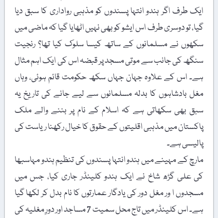
ایک طرف اگر ہندو انتہا پسندوں کو مذہبی رواداری کا سبق دیا
گیا، تو دوسری طرف اس ایشو کو بھی نہیں اٹھایا گیا کہ ماضی میں
سکھوں نے مسلمانوں کے ساتھ کیسا سلوک کیا تھا؟ رنجیت
سنگھ کی جانب سے موتی مسجد پر قبضہ اس کی ایک اہم مثال
ہے۔ اس کے علاوہ جہان جہاں سکھ حکومت قائم ہوئی، وہاں
مغل بادشاہوں کا بدلہ مسلمانوں سے لیے جانے کی تاریخ یہ
سبق بھی سکھاتی ہے کہ اسلام کے نام پر بننے والے ملک
پاکستان میں مذہبی اقلیتوں کے حقوق کا خیال رکھنا ریاست کی
پالیسی ہے۔
مارچ کے مہینے میں ہندو انتہا پسندوں کی تنظیم ہندو مہاسبھا
کی علی گڑھ شاخ نے ایک ہندو کلینڈر جاری کیا، جس میں
مسجدوں ا ور مغل دور کی یادگار عمارتوں کا نام بدل کر لکھا گیا
ہے۔ اس کلینڈر میں تاج محل سمیت 7 مساجد اور دورِ مغلیہ کی