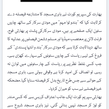
بھارت کی سپریم کورٹ نے بابری مسجد کا متنازعہ فیصلہ دے
کر ثابت کیا کہ ’’ہندو توا مہم‘‘ میں مودی سرکار کے ساتھ چاروں
ستون ایک صفحے پر ہیں۔ مودی سرکارکی پشت پر بھارتی فوج،
فرنٹ لائن پر معتصب میڈیا اور مسلم دشمن فیصلوں پر عدلیہ کا
ساتھ دینا ثابت کرتا ہے کہ مودی سرکار ’’ہند و انتہا پسندی‘‘ کے
فروغ کے لیے ریاست کے چاروں ستونوں کے سہارے کھڑی ہے۔
جب کسی غلط نظریے پر ریاست کے چار ستونوں میں توازن نہ
رہے، تو انصاف کی امید کرنا بے وقوفی ہوتی ہے۔ بابری مسجد
کے حوالے سے جس طرح تاریخ بدل کر فیصلہ سنایا گیا، مضحکہ
خیز فیصلے نے سب کو حیران کردیا۔
بھارتی سپریم کورٹ ایک جانب اعتراف کررہی ہے کہ کسی مندر
کو توڑ کر مسجد نہیں بنائی گئی، نیز بابری مسجد شروع سے