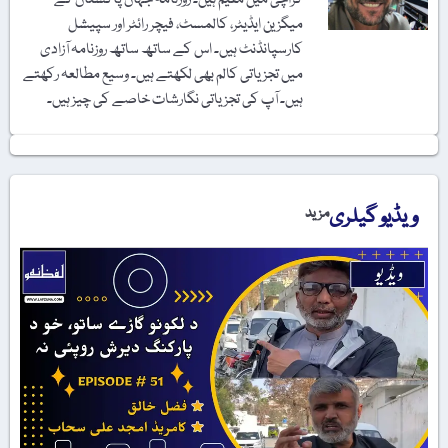
میگزین ایڈیٹر، کالمسٹ، فیچر رائٹر اور سپیشل
کارسپانڈنٹ ہیں۔ اس کے ساتھ ساتھ روزنامہ آزادی
میں تجزیاتی کالم بھی لکھتے ہیں۔ وسیع مطالعہ رکھتے
ہیں۔ آپ کی تجزیاتی نگارشات خاصے کی چیز ہیں۔
ویڈیو گیلری
مزید