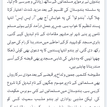
ہندوؤں نے ہر موڑ پر مسلمانوں کے ساتھ زیادتی و جبر سے کام لیا۔
یہ سلسلہ ہندوستان کی تقسیم کے بعد مزید شدت اختیار کرتا
چلا گیا۔ ’’ہندو توا‘‘ کی یہ خواہش آج بھی ’’آر ایس ایس‘‘ انتہا
پسند تنظیم کا خواب ہے، جس پر عمل درآمد کرتے ہوئے مسلم
ناموں پر بنے شہر اور مشہور مقامات کے نام تبدیل کیے گئے۔
بابری مسجد کو شہید کرکے احاطے میں مندر بنا کر رام کی مورتی
رکھ دی گئی، اور ہندو انتہا پسندوں کا یہ دعویٰ بھی کوئی ڈھکا
چھپا نہیں کہ وہ دہلی کی شاہی مسجد پر بھی قبضہ کرکے اُسے
مندر بنانا چاہتے ہیں۔
مقبوضہ کشمیر، جموں و لداخ پر قبضے کے بعد مودی سرکار وہاں
بھی مسلمانوں کے نام پر موسوم جگہوں کے نام تبدیل کرنا شروع
کررہی ہے۔ ہندوستان میں مسلمانوں نے کئی سو برس حکومت
کی، لیکن مذہبی رواداری اور ہندو مذہب سمیت کسی کو