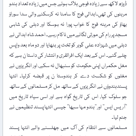
ڈیڑھ لاکھ سے زیادہ فوجی ہلاک ہوئے جس میں زیادہ تعداد ہندو
مرہٹوں کی تھی۔ابدالی فوج کا سامنا نہ کرسکنے والی سدا سوراؤ
بھاؤ کی مرہٹہ فوج کا خواب پورا نہ ہوسکا اور دہلی کی شاہی
مسجد پر رام کی مورتی لگانے میں ناکام رہے۔ احمد شاہ ابدالی نے
دہلی میں شہزادہ علی گوہر کو تخت پر بٹھایا اور دو ماہ بعد واپس
چلے گئے۔ اس کے بعد ایک افراتفری و انتشار کی داستا ن ہے کہ
مغل حکمراں اپنی حکومت کو سنبھال نہ سکے، اور انگریزوں نے
مغلوں کو شکست دے کر ہندوستا ن پر قبضہ کرلیا۔ انتہا
پسندہندوؤں نے انگریزوں کے ساتھ مل کر مسلمانوں کے ساتھ
جو سلوک کیا، اس کی تاریخ گواہ ہے اور اسی سیاہ تاریخ میں
’’آریس ایس‘‘ اور ’’ہندو مہا سبھا‘‘ جیسی انتہا پسند تنظیموں نے
جنم لیا۔
مسلمانوں سے انتقام کی آگ میں جھلسنے والے انتہا پسند