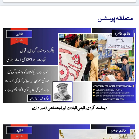
متعلقہ پوسٹس
دہشت گردی، قومی قیادت اور اجتماعی ذمے داری