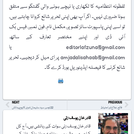
لفظونہ انتظامیہ کا لکھاری یا نیچے ہونے والی گفتگو سے متفق
ہونا ضروری نہیں۔ اگر آپ بھی اپنی تحریر شائع کروانا چاہتے ہیں،
تو اسے اپنی پاسپورٹ سائز تصویر، مکمل نام، فون نمبر، فیس بُک
آئی ڈی اور اپنے مختصر تعارف کے ساتھ
editorlafzuna@gmail.com یا
amjadalisahaab@gmail.com پر اِی میل کر دیجیے۔ تحریر
شائع کرنے کا فیصلہ ایڈیٹوریل بورڈ کرے گا۔
Print
NEXT
PREVIOUS
فالج، علاج اور احتیاط
22 نومبر، سید سلیمان ندوی کا یومِ پیدائش
قادر خان یوسف زئی
قادر خان یوسف زئی سوات کے رہائشی ہیں۔ آج کل
کراچی میں مقیم ہیں۔ روزنامہ جہان پاکستان کے