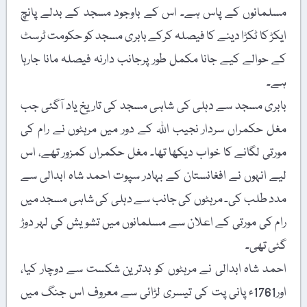
مسلمانوں کے پاس ہے۔ اس کے باوجود مسجد کے بدلے پانچ
ایکڑ کا ٹکڑا دینے کا فیصلہ کرکے بابری مسجد کو حکومت ٹرسٹ
کے حوالے کیے جانا مکمل طور پرجانب دارنہ فیصلہ مانا جارہا
ہے۔
بابری مسجد سے دہلی کی شاہی مسجد کی تاریخ یاد آگئی جب
مغل حکمراں سردار نجیب اللہ کے دور میں مرہٹوں نے رام کی
مورتی لگانے کا خواب دیکھا تھا۔ مغل حکمراں کمزور تھے، اس
لیے انہوں نے افغانستان کے بہادر سپوت احمد شاہ ابدالی سے
مدد طلب کی۔ مرہٹوں کی جانب سے دہلی کی شاہی مسجد میں
رام کی مورتی کے اعلان سے مسلمانوں میں تشویش کی لہر دوڑ
گئی تھی۔
احمد شاہ ابدالی نے مرہٹوں کو بدترین شکست سے دوچار کیا،
اور1761ء پانی پت کی تیسری لڑائی سے معروف اس جنگ میں