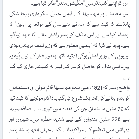
اس کو اپنے کلینڈر میں ’’مکّیشور مندر‘‘ ظاہر کیا ہے۔
اس معاملے پر مہاسبھا کے قومی جنرل سکریٹری پوجا شکن
پانڈے کا کہنا ہے کہ ہم نے نئے سال کے موقعہ پر ’’ہون‘‘ کا
اہتمام کیا ہے اور اس ملک کو ہندو راشٹر بنانے کا عہد لیاگیا
ہے۔ پوجا نے کہا کہ ’’ہمیں معلوم ہے کہ وزیر اعظم نریندر مودی
اور یوپی کے وزیر اعلیٰ یوگی آدتیہ ناتھ ہندو راشٹر کے لیے پُرعزم
ہیں۔ اسی ہدف کو حاصل کرنے کے لیے یہ کلینڈر جاری کیا گیا
ہے۔
واضح رہے کہ 1921ء میں ہندو مہا سبھا قائم ہوئی اور مسلمانوں
کو ہندو بنانے کی تحریک شروع کی گئی۔ ڈاکٹر مونجے کا کہنا تھا
کہ 70 ملین مسلمان جن کی تعداد میں تیزی سے اضافہ ہو رہا
ہے 220 ملین ہندوؤں کے لیے شدید خطرہ ہیں۔ شہروں اور
دیہاتوں میں تنظیم کے مراکز بنائے گئے جہاں انتہا پسند ہندو