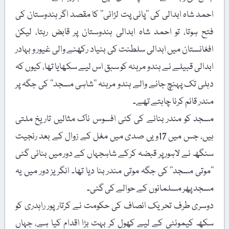
احمد شاہ ابدالی کی ’’پانی پت لڑائی‘‘ کا مقصد اگر ہندوستان کی
فتح ہوتا، تو احمد شاہ ابدالی ہندوستان پر قابض رہتا، لیکن
افغانستان میں ابدالی سلطنت کی بنیاد رکھنے والی غیور و بہادر
ابدالی قبیلے نے ہندو مرہٹہ کو سبق اس لیے سکھایا تھا، کیوں کہ
دہلی تک پہنچ جانے والے ہندو مرہٹہ ’’شاہی مسجد‘‘ کی جگہ پر
مندر قائم کرنا چاہتے تھے۔
مسجد کو مندر بنانے کی کئی افسوس ناک مثالیں تاریخ ملتی
ہیں، جس میں 17ویں صدی میں مغل کے زوال کے بعد رنجیت
سنگھ نے لاہور پر قبضہ کرکے شاہجہاں کے دور میں بنائی گئی
’’موتی مسجد‘‘ کی جگہ موتی مندر بنا دیا تھا۔ انگریز دور میں یہ
مسجد پھر مسلمانوں کے حوالے کی گئی۔
دوسری طرف تحریک انصاف کی حکومت نے کرتار پور راہدری کو
سکھ کیمونٹی کے لیے کھول کر بہت بڑا اقدام کیا ہے، جہاں