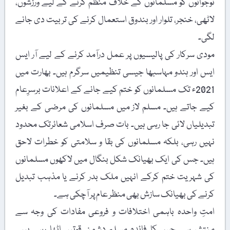
نوجوانوں کو مسلمانوں کے خلاف منظم کرنے کے لیے ورزشوں،
لاٹھی، خنجر، تلوار اور بندوق استعمال کرنے کی تربیت دی جانے
لگی۔
مودی سرکار کی پالیسیوں پر عمل درآمد کرنے کے لیے آر ایس
ایس اور ہندو مہاسبھا جیسی تنظیمیں سرگرم ہیں۔ بھارت میں
2021ء تک مسلمانوں کو ختم کیے جانے کے اعلانات برسرِعام
کیے جاتے ہیں۔ مسلم لاز میں مسلمانوں کی مرضی کے بغیر
تبدیلیاں لائی جا رہی ہیں۔ بات صرف اسلامی شعائرتک محدود
نہیں رہی، بلکہ مسلمانوں کی بقا و سلامتی کو خطرات لاحق
ہیں۔ جس کی ایک بھیانک شکل بنگال میں لاکھوں مسلمانوں
کی شہریت ختم کرکے انہیں ملک بدر کرنے یا مذہب تبدیل
کرنے کی بھیانک سازش بھی منظر عام پر آچکی ہے۔
امتِ واحدہ باہمی اختلافات و فروعی مفادات کی وجہ سے
منتشر ہے جس کا فائدہ مسلم دشمن قوتیں اٹھا رہی ہیں۔