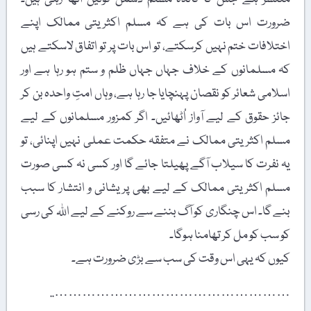
ضرورت اس بات کی ہے کہ مسلم اکثریتی ممالک اپنے
اختلافات ختم نہیں کرسکتے، تو اس بات پر تو اتفاق لاسکتے ہیں
کہ مسلمانوں کے خلاف جہاں جہاں ظلم و ستم ہو رہا ہے اور
اسلامی شعائر کو نقصان پہنچایا جا رہا ہے، وہاں امتِ واحدہ بن کر
جائز حقوق کے لیے آواز اُٹھائیں۔ اگر کمزور مسلمانوں کے لیے
مسلم اکثریتی ممالک نے متفقہ حکمت عملی نہیں اپنائی، تو
یہ نفرت کا سیلاب آگے پھیلتا جائے گا اور کسی نہ کسی صورت
مسلم اکثریتی ممالک کے لیے بھی پریشانی و انتشار کا سبب
بنے گا۔ اس چنگاری کو آگ بننے سے روکنے کے لیے اللہ کی رسی
کو سب کو مل کر تھامنا ہوگا۔
کیوں کہ یہی اس وقت کی سب سے بڑی ضرورت ہے۔
……………………………………………..