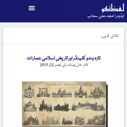
ایڈیٹر: امجد علی سحاب
تازہ ہندو کلینڈر اور تاریخی اسلامی عمارات
قادر خان یوسف زئی
نومبر 22, 2019