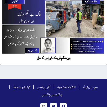
بے ہنگم ٹریفک اور اس کا حل
ہم سے رابطہ
لفظونہ انتظامیہ
کاپی رائٹس
قواعد و ضوابط
پرائیویسی پالیسی