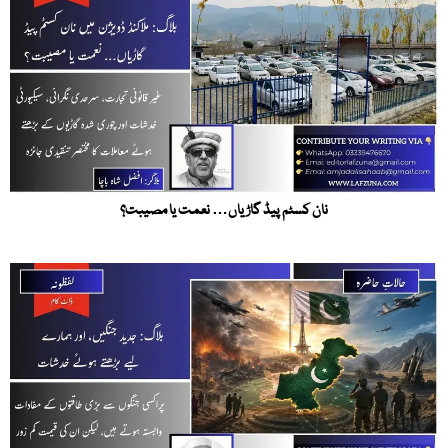
نان کسٹم پیڈ گاڑیاں… نعمت یا مصیبت؟