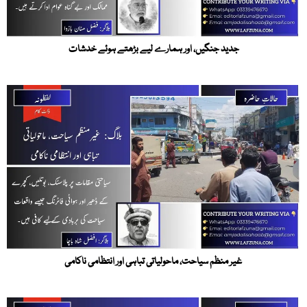
جدید جنگیں، اور ہمارے لیے بڑھتے ہوئے خدشات
غیر منظم سیاحت، ماحولیاتی تباہی اور انتظامی ناکامی