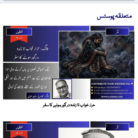
متعلقہ پوسٹس
حرا، خواب تا زندہ درگور ہونے کا سفر