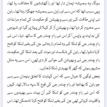
ہوگا۔ وہ ہمیشہ ایمان دار تھا اور راکھششوں کا مخالف رہا تھا۔
یہی سبب تھا کہ اس سے اور راون سے ہمیشہ جھگڑا رہتا تھا۔ راون
نے اپنی طاقت کے زور سے وِبھیشن کو حکومت کی تمام مراعات
سے محروم کر دیا تھا۔ وِبھیشن اُڑ کر کیلاش پہاڑ پر گیا اور شیوجی
کی ہدایت پر واپس آکر اس نے رام چندر جی کا ساتھ دیا۔ اس نے
رام چندر جی کو لنکا کے وہ تمام راز بتائے جن کے بغیر لنکا کو فتح
کرنا دشوار تھا۔ راون کی شکست اور موت کے بعد لنکا کی حکومت
رام چندر جی نے وِبھیشن کے حوالے کر دی تھی۔ اس سے یہ مثل
مشہور ہوئی کہ گھر کا بھیدی لنکا ڈھائے۔
بعض لوگوں کا خیال ہے کہ اس کہاوت کا تعلق ہنومان سے ہے
جو راون کا بھانجا اور رام چندر جی کی فوج کا سپہ سالار تھا۔ کیوں
کہ اس نے رام چندر جی کو لنکا کے اُن بہت سے بھیدوں سے
واقفیت کروائی تھی جن کے بغیر لنکا کو فتح کرنا ناممکن تھا۔ اس