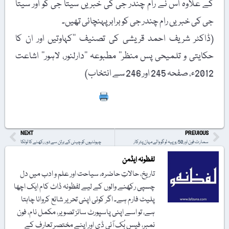
کے علاوہ اس نے رام چندر جی کی خبریں سیتا جی کو اور سیتا
جی کی خبریں رام چندر جی کو برابر پہنچائی تھیں۔
(ڈاکٹر شریف احمد قریشی کی تصنیف ’’کہاوتیں اور ان کا
حکایتی و تلمیحی پس منظر‘‘ مطبوعہ ’’دارلنور، لاہور‘‘ اشاعت
2012ء، صفحہ 245 اور 246 سے انتخاب)
Print
NEXT
PREVIOUS
سمارٹ فون اور 50 روپیہ لوگو والے مہان پترکار
چیونٹیوں کو چینی کے برتن سے دور رکھنے کا ٹوٹکا
لفظونہ ایڈمن
تاریخ، حالاتِ حاضرہ، سیاحت اور علم و ادب میں دل
چسپی رکھنے والوں کے لیے لفظونہ ڈاٹ کام ایک اچھا
پلیٹ فارم ہے۔ اگر کوئی اپنی تحریر شائع کروانا چاہتا
ہے، تو اسے اپنی پاسپورٹ سائز تصویر، مکمل نام، فون
نمبر، فیس بُک آئی ڈی اور اپنے مختصر تعارف کے