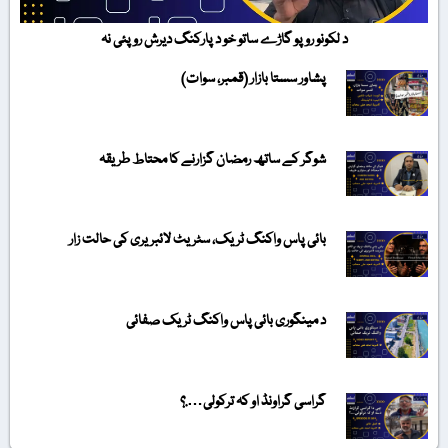
د لکونو روپو گاڑے ساتو خو د پارکنگ دیرش روپئی نہ
پشاور سستا بازار (قمبر، سوات)
شوگر کے ساتھ رمضان گزارنے کا محتاط طریقہ
بائی پاس واکنگ ٹریک، سٹریٹ لائبریری کی حالت زار
د مینگوری بائی پاس واکنگ ٹریک صفائی
گراسی گراونڈ او کہ ترکولی….؟