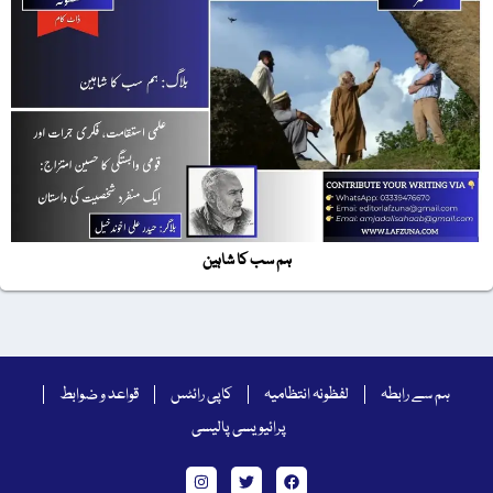
ہم سب کا شاہین
ہم سے رابطہ
لفظونہ انتظامیہ
کاپی رائٹس
قواعد و ضوابط
پرائیویسی پالیسی