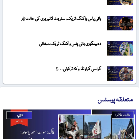
بائی پاس واکنگ ٹریک، سٹریٹ لائبریری کی حالت زار
د مینگوری بائی پاس واکنگ ٹریک صفائی
گراسی گراونڈ او کہ ترکولی….؟
تعلقہ پوسٹس