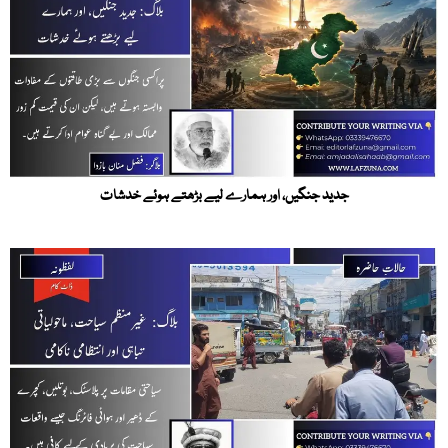
جدید جنگیں، اور ہمارے لیے بڑھتے ہوئے خدشات