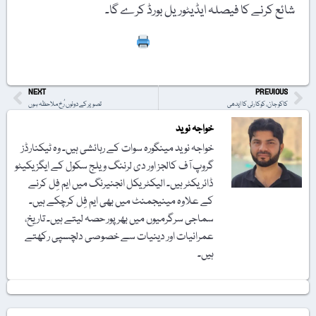
شائع کرنے کا فیصلہ ایڈیٹوریل بورڈ کرے گا۔
Print
NEXT
PREVIOUS
کاکو جان، کوکارئی کا ایدھی
تصویر کے دونوں رُخ ملاحظہ ہوں
خواجہ نوید
خواجہ نوید مینگورہ سوات کے رہائشی ہیں۔ وہ ٹیکنارڈز
گروپ آف کالجز اور دی لرننگ ویلج سکول کے ایگزیکیٹو
ڈائریکٹر ہیں۔ الیکٹریکل انجنیرنگ میں ایم فِل کرنے
کے علاوہ مینیجمنٹ میں بھی ایم فِل کرچکے ہیں۔
سماجی سرگرمیوں میں بھرپور حصہ لیتے ہیں۔ تاریخ،
عمرانیات اور دینیات سے خصوصی دلچسپی رکھتے
ہیں۔