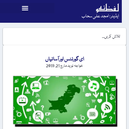
ایڈیٹر: امجد علی سحاب
ای گورننس اور آسانیاں
خواجہ نوید
مارچ 21, 2019