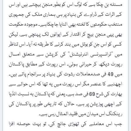
مسئلہ بن چکا ہے کہ لوگ اس کو بطور منجن بیچتے ہیں اور اس
کے اثرات کے ڈراوے کی بنیاد پر ہی ہماری ملک کی جمہوری
منتخب حکومتوں کا تختہ بھی الٹایا جاچکاہے۔ موجودہ حکومت
بھی یہی منجن بیچ کر اقتدار کے ایوانوں تک پہنچی ہے، لیکن
کسی کو اس جن کو بوتل میں بند کرنے کا طریقہ نہ آیا۔ اس تناظر
میں ’’ٹرانسپرنسی انٹرنیشنل‘‘ کی کرپشن سے متعلق امسال
رپورٹ دیکھ کر حیرانی ہوئی۔ اس رپورٹ کے مطابق پاکستان
میں 49 فی صدمعاملات رشوت کی بنیاد پر سرانجام پاتے ہیں۔
اچھنبے کا عنصر مگر اس رپورٹ میں یہ تھا کہ اس حوالے سے
بھارت کی شرح 69 فی صد ہے۔ یعنی کہ پاکستان بہ نسبت انڈیا
کے اچھی پوزیشن پر ہے۔ حالاں کہ تاریخی طور پر پاکستان کی
رینکنگ اس میدان میں فقید المثال رہی ہے۔
جب اس معاملے کی تھوڑی جانچ کی، تو بہت حوصلہ افزا