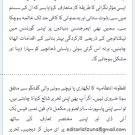
ایسی مؤثر نگرانی کا طریقۂ کار متعارف کروایا ہے کہ ان کے سسٹم
میں سے رشوت ستانی اور بدعنوانی کا کافی حد تک خاتمہ ہوچکا
ہے۔ ہمیں بھی ایمرجنسی بنیادوں پر اپنے گورننس میں
ٹیکنالوجی کے ذریعے کارکردگی بہتر بنانے کے اقدامات اٹھانا
چاہئیں۔ ورنہ اس گرتی ہوئی ریاستی ڈھانچے کو سہارا دینا اور
مشکل ہوجائے گا۔
………………………………………………………….
لفظونہ انتظامیہ کا لکھاری یا نیچے ہونے والی گفتگو سے متفق
ہونا ضروری نہیں۔ اگر آپ بھی اپنی تحریر شائع کروانا چاہتے ہیں،
تو اسے اپنی پاسپورٹ سائز تصویر، مکمل نام، فون نمبر، فیس بُک
آئی ڈی اور اپنے مختصر تعارف کے ساتھ
editorlafzuna@gmail.com پر ای میل کر دیجیے۔ تحریر