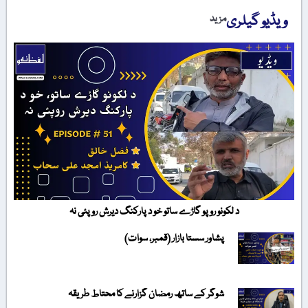
ویڈیو گیلری
مزید
د لکونو روپو گاڑے ساتو خو د پارکنگ دیرش روپئی نہ
پشاور سستا بازار (قمبر، سوات)
شوگر کے ساتھ رمضان گزارنے کا محتاط طریقہ