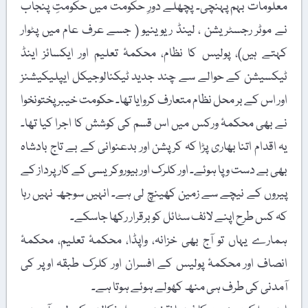
معلومات بہم پہنچی۔ پچھلے دورِ حکومت میں حکومتِ پنجاب
نے موٹر رجسٹریشن ، لینڈ ریوینیو ( جسے عرف عام میں پٹوار
کہتے ہیں)، پولیس کا نظام، محکمۂ تعلیم اور ایکسائز اینڈ
ٹیکسیشن کے حوالے سے چند جدید ٹیکنالوجیکل ایپلیکیشنز
اور اس کے بر محل نظام متعارف کروایا تھا۔ حکومت خیبر پختونخوا
نے بھی محکمۂ ورکس میں اس قسم کی کوشش کا اجرا کیا تھا۔
یہ اقدام اتنا بھاری پڑا کہ کرپشن اور بدعنوانی کے بے تاج بادشاہ
بھی بے دست و پا ہوئے۔ اور کلرک اور بیوروکریسی کے کارپرداز کے
پیروں کے نیچے سے زمین کھینچ لی ہے۔ انہیں سوجھ نہیں رہا
کہ کس طرح اپنے لائف سٹائل کو برقرار رکھا جاسکے۔
ہمارے یہاں تو آج بھی خزانہ، واپڈا، محکمۂ تعلیم، محکمۂ
انصاف اور محکمۂ پولیس کے افسران اور کلرک طبقہ اوپر کی
آمدنی کی طرف ہی منھ کھولے ہوئے ہوتا ہے۔