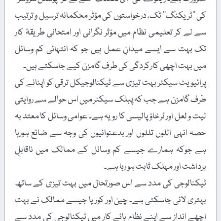
کی ’’ٹریکنگ‘‘ تک، درخواستوں کی مؤثر محکمانہ ترسیل و ترتیب
سے لے کر تعلیمی نظام میں مؤثر نگرانی اور امتحانی طریقۂ کار
تک بہت سے ایسے میدانِ عمل ہیں جو کہ انتہائی کم وسائل
میں بہت اچھی کارکردگی کی طرف گامزن کیے جاسکتے ہیں۔
پرائیویٹ سیکٹر بہت تیزی سے ٹیکنالوجیکل ترقی کو اپنانے کی
طرف گامزن ہے جب کہ پبلک سیکٹر میں اس حوالے سے روایتی
لیت و لعل اور ٹرخاؤ پالیسی کا رویہ ہے۔ عوامی وسائل کا معتد بہ
حصہ انہی اللوں تللوں اور بدعنوانیوں کی وجہ سے ضائع ہورہا
ہے جوکہ ہمارے جیسے کم وسائل کے ممالک میں ناقابلِ
برداشت اور مہلک ثابت ہو رہا ہے۔
ٹیکنالوجی کی مدد سے اس صورتحال میں بہت تیزی کے ساتھ
بہتری لائی جاسکتی ہے۔ چین اور کوریا جیسے ممالک نے بہت
اچھے انداز سے اپنے نظام ہائے کار میں ٹیکنالوجی کی مدد سے