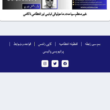
غیر منظم سیاحت، ماحولیاتی تباہی اور انتظامی ناکامی
ہم سے رابطہ
لفظونہ انتظامیہ
کاپی رائٹس
قواعد و ضوابط
پرائیویسی پالیسی