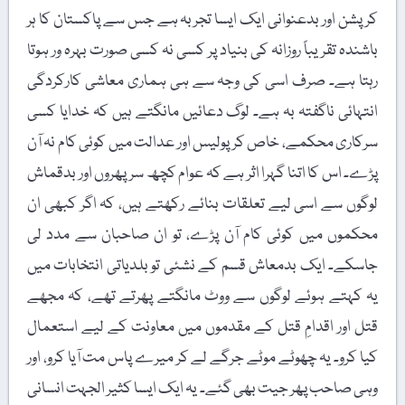
کرپشن اور بدعنوانی ایک ایسا تجربہ ہے جس سے پاکستان کا ہر
باشندہ تقریباً روزانہ کی بنیاد پر کسی نہ کسی صورت بہرہ ور ہوتا
رہتا ہے۔ صرف اسی کی وجہ سے ہی ہماری معاشی کارکردگی
انتہائی ناگفتہ بہ ہے۔ لوگ دعائیں مانگتے ہیں کہ خدایا کسی
سرکاری محکمے، خاص کر پولیس اور عدالت میں کوئی کام نہ آن
پڑے۔ اس کا اتنا گہرا اثر ہے کہ عوام کچھ سرپھروں اور بدقماش
لوگوں سے اسی لیے تعلقات بنائے رکھتے ہیں، کہ اگر کبھی ان
محکموں میں کوئی کام آن پڑے، تو ان صاحبان سے مدد لی
جاسکے۔ ایک بدمعاش قسم کے نشئی تو بلدیاتی انتخابات میں
یہ کہتے ہوئے لوگوں سے ووٹ مانگتے پھرتے تھے، کہ مجھے
قتل اور اقدامِ قتل کے مقدموں میں معاونت کے لیے استعمال
کیا کرو۔ یہ چھوٹے موٹے جرگے لے کر میرے پاس مت آیا کرو، اور
وہی صاحب پھر جیت بھی گئے۔ یہ ایک ایسا کثیر الجہت انسانی