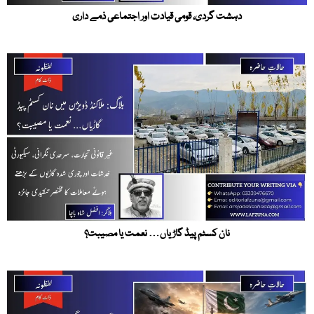
دہشت گردی، قومی قیادت اور اجتماعی ذمے داری
نان کسٹم پیڈ گاڑیاں… نعمت یا مصیبت؟