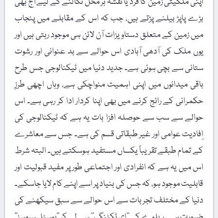
اپنی ملکیتی زمین کا فرد یا نقشہ بر محل نکالنے کے لیے آج بھی
بڑے پاپڑ بیلنے پڑتے ہیں، جب کہ اس کے مقابلے میں پنجاب
میں زمین کے متعلق دستاویزات آن لائن ہی موجود رہتی ہیں اور
یوں ملک کی آدھی آبادی اس حوالے سے بد عنوانی اور رشوت
ستانی سے بچی ہوئی ہے۔ جدید دنیا میں ٹیکنالوجی جس طرح
باقی میدانوں میں اپنی اہمیت منواچکی ہے، وہاں اچھی طرزِ
حکمرانی کے رائج کرنے میں بھی اپنا کردار ادا کر رہی ہے۔ اس
حوالے سے سب سے حوصلہ افزا بات یہ ہے کہ ٹیکنالوجی کی
اِفادیت عوامی اور غیر طبقاتی قسم کی ہے۔ جس سے معاشرے
کے تمام طبقے تقریباً یکساں مستفید ہوسکتے ہیں۔ البتہ شرط
اس میں یہ ہے کہ انفرادی اور اجتماعی طور پر مفید قبولیت اور
قابلیت موجود ہو، کہ جس کی بنیاد پر اسے اپنے کام لایا جاسکے۔
دنیا کے مختلف تجربات سے اس حوالے سے سبق سیکھنے کی
ضرورت ہے۔ ریلوے کی ’’ای ٹکٹنگ‘‘ سے لے کر ’’پوسٹل سروسز‘‘